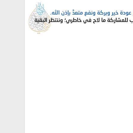
دة خير وبركة ونفع متعدٍّ بإذن الله.
ب للمشاركة ما لاح في خاطري؛ وننتظر البقية