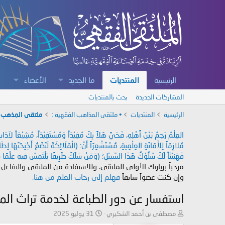
الرئيسية
المنتديات
ما الجديد
الأعضاء
المشاركات الجديدة
بحث بالمنتديات
الرئيسية
المنتديات
• ملتقى المذاهب الفقهية :
ملتقى المذهب 
العِلْمُ رَحِمٌ بَيْنَ أَهْلِهِ، فَحَيَّ هَلاً بِكَ مُفِيْدَاً وَمُسْتَفِيْدَاً، مُشِيْعَاً لآ
مُلازِمَاً لِلأَمَانَةِ العِلْمِيةِ، مُسْتَشْعِرَاً أَنَّ: (الْمَلَائِكَةَ لَتَضَعُ أَجْنِحَتَهَا لِ
فَهَنِيْئَاً لَكَ سُلُوْكُ هَذَا السَّبِيْلِ؛ (وَمَنْ سَلَكَ طَرِيقًا يَلْتَمِسُ فِيهِ عِلْمًا سَ
مرحباً بزيارتك الأولى للملتقى، وللاستفادة من الملتقى والتفاعل
وإن كنت عضواً سابقاً
فهلم إلى رحاب العلم من هنا.
استفسار عن دور الطباعة لخدمة تراث الم
ب
ت
مصطفى بن أحمد الشكيري
31 يوليو 2025
ا
ا