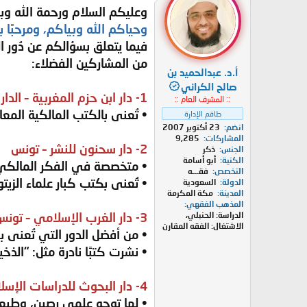
ا
وعليكم السلام ورحمة الله وبر
ع
ل
وحياكم الله وبياكم، ومرحبًا 
ا
فيما يتعلق بسؤالكم عن دُور 
ت
:
من المشاركين الفضلاء:
أ.د. عبدالحميد بن
صالح الكراني
1- دار ابن حزم المغربية – الدار البيضاء (فرع مستقل عن دار ابن حزم ببيروت)
:: المشرف العام ::
• تُعنى بالكتب المالكية المعاص
طاقم الإدارة
انضم
23 أكتوبر 2007
المشاركات
9,285
2- دار سحنون للنشر – تونس
الجنس
ذكر
الكنية
أبو أسامة
• متخصصة في الفكر المالكي 
التخصص
فقـــه
• تُعنى بكتب كبار علماء الزيتو
الدولة
السعودية
المدينة
مكة المكرمة
المذهب الفقهي
الدراسة: الحنبلي،
3- دار الغرب الإسلامي – تونس / بيروت
الاشتغال: الفقه المقارن
• من أفضل الدور التي تُعنى 
• نشرت كتبًا نادرة مثل: “الذخ
4- دار البحوث للدراسات الإسلامية وإحياء التراث – دبي
• لها توجه علمي رصين، وطب