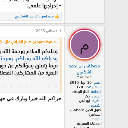
• إخراجها علمي.
مصطفى بن أحمد الشكيري
ا
ل
ت
1 أغسطس 2025
ف
ا
م
ع
أ.د. عبدالحميد بن صالح الكراني قال:
ل
ا
وعليكم السلام ورحمة الله و
ت
وحياكم الله وبياكم، ومرحبً
:
فيما يتعلق بسؤالكم عن دُو
مصطفى بن أحمد
الشكيري
البقية من المشاركين الفضلاء
:: مطـًـلع ::
انضم
10 أبريل 2010
1- دار ابن حزم المغربية – الدار البيضاء (فرع مستقل عن دار ابن حزم ببيروت)
المشاركات
170
الإقامة
الدار البيضاء
• تُعنى بالكتب المالكية المع
الجنس
ذكر
جزاكم الله خيرا وبارك في جه
الكنية
أبو أنس
التخصص
2- دار سحنون للنشر – تونس
أصول الدين والمذاهب
المعاصرة
• متخصصة في الفكر المالك
الدولة
• تُعنى بكتب كبار علماء الزي
المملكة المغربية