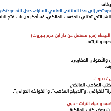
كاته
بعودتكم إلى هذا الملتقى العلمي المبارك، جعل الله عودتكم عو
النشر التي تعتني بالمذهب المالكي، فسأذكر من باب فتح البا
رة والتراثية.
والأصولي المغاربي.
نة.
بكتب المذهب المالكي.
يرة” للقرافي، و”الديباج المذهب”، و”الفواكه الدواني”.
عت بعض كتب المالكية.