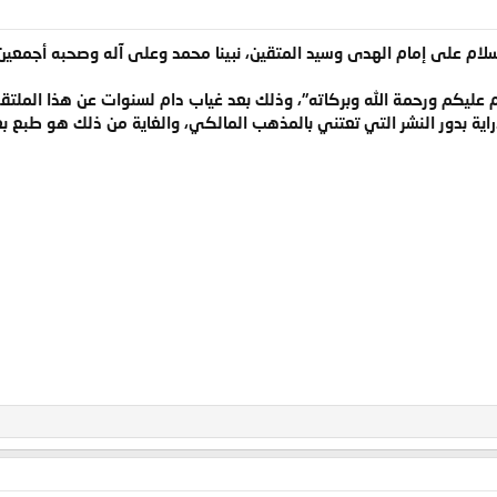
لسلام على إمام الهدى وسيد المتقين، نبينا محمد وعلى آله وصحبه أجمعين
م عليكم ورحمة الله وبركاته"، وذلك بعد غياب دام لسنوات عن هذا الملتقى 
اية بدور النشر التي تعتني بالمذهب المالكي، والغاية من ذلك هو طبع ب