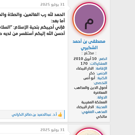
د
ر
31 يوليو 2025
ئ
ي
م
الحمد لله رب العالمين، والصلاة وا
ا
خ
ل
ا
أما بعد:
م
ل
فإني أحييكم بتحية الإسلام: "السلا
و
ب
أحسن الله إليكم أستفسر من لديه در
ض
د
مصطفى بن أحمد
و
ء
ع
الشكيري
:: مطـًـلع ::
انضم
10 أبريل 2010
المشاركات
170
الإقامة
الدار البيضاء
الجنس
ذكر
الكنية
أبو أنس
التخصص
أصول الدين والمذاهب
المعاصرة
الدولة
المملكة المغربية
المدينة
الدار البيضاء
المذهب الفقهي
أ.د. عبدالحميد بن صالح الكراني
ا
مالكي
ل
ت
31 يوليو 2025
ف