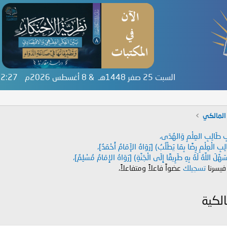
السبت 25 صفر 1448هـ & 8 أغسطس 2026م
:42:27
المالكي
دَابِ طَالِبِ العِلْمِ وَالهُدَى،
طَالِبِ الْعِلْمِ رِضًا بِمَا يَطْلُبُ) [رَوَاهُ الإَمَامُ أَحْمَدُ]،
هَّلَ اللَّهُ لَهُ بِهِ طَرِيقًا إِلَى الْجَنَّةِ) [رَوَاهُ الإِمَامُ مُسْلِمٌ]،
 فيسرنا
تسجيلك
عضواً فاعلاً ومتفاعلاً،
الكية