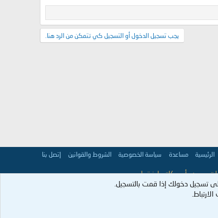
يجب تسجيل الدخول أو التسجيل كي تتمكن من الرد هنا.
الرئيسية
مساعدة
سياسة الخصوصية
الشروط والقوانين
إتصل بنا
 تعبر عن رأي كاتبها فقط.
ى تسجيل دخولك إذا قمت بالتسجيل.
عمران:98].
لارتباط.