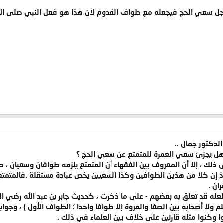
يعجل سعي الحج فيجعله مع طواف القدوم لأن هذا هو فعل النبي صلى الله ع
الدكتور جمال ..
و هل يجزئ سعي العمرة للمتمتع عن سعي الحج ؟
 ذلك ، إلا أن المعروف بين الفقهاء أن المتمتع يلزمه طوافان وسعيان ، ط
، إذ إن كلا من هذين الطوافين وكذا السعيين يخص عبادة مستقلة .فالمتمتع
ان .
له قد تعلق به بعضهم - على ما ذكرت ، كحديث جابر بن عبد الله رضي الله
ولا أصحابه بين الصفا والمروة إلا طوافا واحدا ؛ الطواف الأول ) ، وجواب
حلوا وكنوا مثله قارنين على خلاف بين العلماء في ذلك .