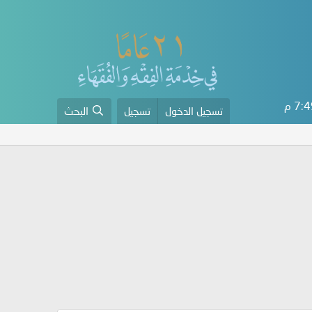
7: م
تسجيل الدخول
تسجيل
البحث