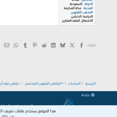
الدولة
السعودية
المدينة
مكة المكرمة
المذهب الفقهي
الدراسة: الحنبلي،
الاشتغال: الفقه المقارن
X
فيسبوك
Bluesky
LinkedIn
Reddit
Pinterest
Tumblr
hatsApp
الب
شارك:
الرئيسية
المنتديات
• الملتقى الفقهي المتخصص :
ملتقى فقه أرك
Arabic
جميع الموضوعات والمشاركات
هذا الموقع يستخدم ملفات تعريف ال
وكل عضو نكل 
من خلال ا