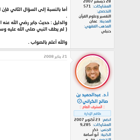
28 ديسمبر 2007
المشاركات
571
أما بالنسبة إلى السؤال الثاني فإن 
التخصص
.
التفسير وعلوم القرآن
المدينة
عمان
والدليل : حديث جابر رضي الله عنه 
المذهب الفقهي
( لم يطف النبي صلى الله عليه وسلم 
حنبلي
والله أعلم بالصواب .
21 يناير 2008
أ.د. عبدالحميد بن
صالح الكراني
:: المشرف العام ::
طاقم الإدارة
انضم
23 أكتوبر 2007
المشاركات
9,285
الجنس
ذكر
الكنية
أبو أسامة
التخصص
فقـــه