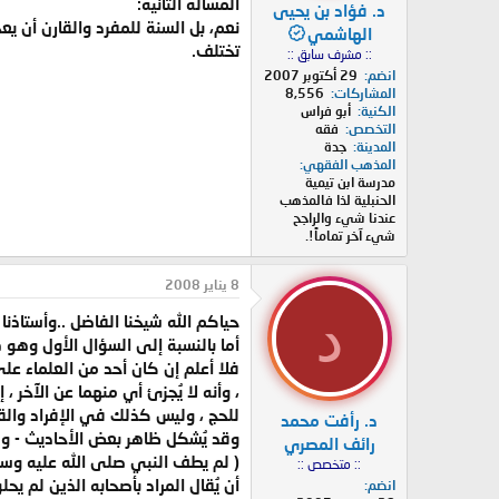
المسألة الثانية:
د. فؤاد بن يحيى
نعم، بل السنة للمفرد والقارن أن 
الهاشمي
تختلف.
:: مشرف سابق ::
انضم
29 أكتوبر 2007
المشاركات
8,556
الكنية
أبو فراس
التخصص
فقه
المدينة
جدة
المذهب الفقهي
مدرسة ابن تيمية
الحنبلية لذا فالمذهب
عندنا شيء والراجح
شيء آخر تماماً!.
8 يناير 2008
د
حياكم الله شيخنا الفاضل ..وأستاذنا 
أما بالنسبة إلى السؤال الأول وه
فلا أعلم إن كان أحد من العلماء على
، وأنه لا يُجزئ أي منهما عن الآخر 
للحج ، وليس كذلك في الإفراد والقر
د. رأفت محمد
وقد يُشكل ظاهر بعض الأحاديث - ولع
رائف المصري
( لم يطف النبي صلى الله عليه وسلم 
:: متخصص ::
أن يُقال المراد بأصحابه الذين لم ي
انضم