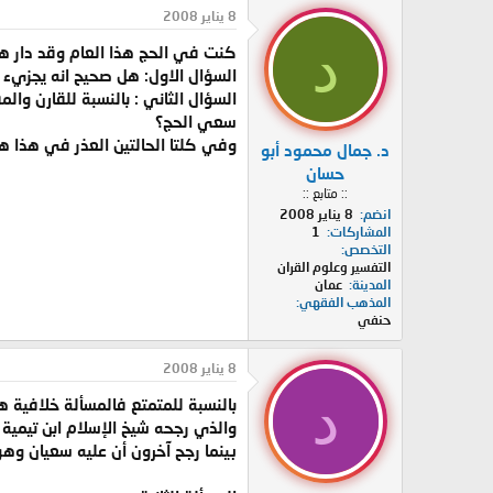
د
ر
8 يناير 2008
ئ
ي
د
كنت في الحج هذا العام وقد دار هنا
ا
خ
ل
ا
السؤال الاول: هل صحيح انه يجزيء
م
ل
السؤال الثاني : بالنسبة للقارن و
و
ب
سعي الحج؟
ض
د
وفي كلتا الحالتين العذر في هذا ه
د. جمال محمود أبو
و
ء
ع
حسان
:: متابع ::
انضم
8 يناير 2008
المشاركات
1
التخصص
التفسير وعلوم القران
المدينة
عمان
المذهب الفقهي
حنفي
8 يناير 2008
د
بالنسبة للمتمتع فالمسألة خلافية 
والذي رجحه شيخ الإسلام ابن تيمية 
بينما رجح آخرون أن عليه سعيان وهو