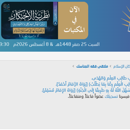
السبت 25 صفر 1448هـ & 8 أغسطس 2026م
49:30
ان الإسلام
ملتقى فقه المناسك
دَابِ طَالِبِ العِلْمِ وَالهُدَى،
طَالِبِ الْعِلْمِ رِضًا بِمَا يَطْلُبُ) [رَوَاهُ الإَمَامُ أَحْمَدُ]،
هَّلَ اللَّهُ لَهُ بِهِ طَرِيقًا إِلَى الْجَنَّةِ) [رَوَاهُ الإِمَامُ مُسْلِمٌ]،
 فيسرنا
تسجيلك
عضواً فاعلاً ومتفاعلاً،