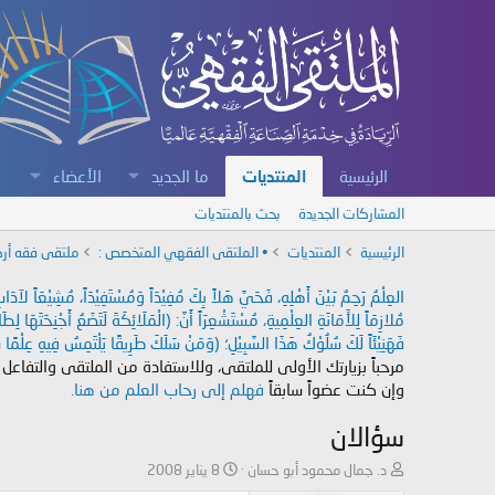
الرئيسية
المنتديات
ما الجديد
الأعضاء
المشاركات الجديدة
بحث بالمنتديات
الرئيسية
المنتديات
• الملتقى الفقهي المتخصص :
ملتقى فقه أرك
العِلْمُ رَحِمٌ بَيْنَ أَهْلِهِ، فَحَيَّ هَلاً بِكَ مُفِيْدَاً وَمُسْتَفِيْدَاً، مُشِيْعَاً لآ
مُلازِمَاً لِلأَمَانَةِ العِلْمِيةِ، مُسْتَشْعِرَاً أَنَّ: (الْمَلَائِكَةَ لَتَضَعُ أَجْنِحَتَهَا لِ
فَهَنِيْئَاً لَكَ سُلُوْكُ هَذَا السَّبِيْلِ؛ (وَمَنْ سَلَكَ طَرِيقًا يَلْتَمِسُ فِيهِ عِلْمًا سَ
مرحباً بزيارتك الأولى للملتقى، وللاستفادة من الملتقى والتفاعل
وإن كنت عضواً سابقاً
فهلم إلى رحاب العلم من هنا.
سؤالان
ب
ت
د. جمال محمود أبو حسان
8 يناير 2008
ا
ا