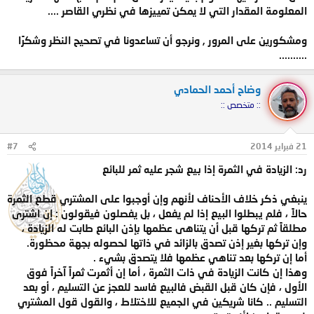
المعلومة المقدار التي لا يمكن تمييزها في نظري القاصر ....
ومشكورين على المرور , ونرجو أن تساعدونا في تصحيح النظر وشكرًا
..........
وضاح أحمد الحمادي
:: متخصص ::
21 فبراير 2014
#7
رد: الزيادة في الثمرة إذا بيع شجر عليه ثمر للبائع
ينبغي ذكر خلاف الأحناف لأنهم وإن أوجبوا على المشتري قطع الثمرة
حالاً ، فلم يبطلوا البيع إذا لم يفعل ، بل يفصلون فيقولون : إن اشترى
مطلقاً ثم تركها قبل أن يتناهى عظمها بإذن البائع طابت له الزيادة ،
وإن تركها بغير إذن تصدق بالزائد في ذاتها لحصوله بجهة محظورة.
أما إن تركها بعد تناهي عظمها فلا يتصدق بشيء .
وهذا إن كانت الزيادة في ذات الثمرة ، أما إن أثمرت ثمراً آخراً فوق
الأول ، فإن كان قبل القبض فالبيع فاسد للعجز عن التسليم ، أو بعد
التسليم .. كانا شريكين في الجميع للاختلاط ، والقول قول المشتري