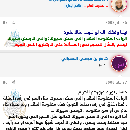
:: المشرف العام ::
طاقم الإدارة
26 يناير 2008
#5
أيضاً وفقك الله لو ضربت مثالاً على:
الزيادة المعلومة المقدار التي يمكن تمييزها؛ والتي لا يمكن تمييزها
ليتضح بالمثال للجميع تصور المسألة؛ حتى لا يتطرق اللبس للفهم
شاكر بن موسى السفياني
ش
:: متابع ::
27 يناير 2008
#6
حسنًا , بورك مروركم الكريم ....
الزيادة المعلومة المقدار التي يمكن تمييزها مثل التمر في رأس النخلة
, فكل غذق في رأس نخلتنا العزيزة هذه معلومة المقدار وما تحمل كل
عام من أواسق معلومة , فيمكن تمييزها ....
أما الزيادة التي لا يمكن تمييزها فحالها مثل الشجر الذي يكون الثمر
فيه مختلط بعضه ببعض , ولعلي لا أعرف شجرًا فيما أعرف او قد رأيته ,
لكن المقدار فيها معلوم بحيث يعرف كل عام كم تنتج ؟ فهذه الزيادة