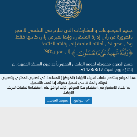
جميع الموضوعات والمشاركات التي تطرح في الملتقى لا تعبر
بالضرورة عن رأي إدارة الملتقى، وإنما تعبر عن رأي كاتبها فقط.
وكل عضو نكل أمانته العلمية إلى رقابته الذاتية!.
[آل عمران:98].
جميع الحقوق محفوظة لموقع الملتقى الفقهي, أحد فروع الشبكة الفقهية، تم
إنشاؤه يوم السبت 1428/8/12هـ
هذا الموقع يستخدم ملفات تعريف الارتباط (الكوكيز ) للمساعدة في تخصيص المحتوى وتخصيص
تجربتك والحفاظ على تسجيل دخولك إذا قمت بالتسجيل.
من خلال الاستمرار في استخدام هذا الموقع، فإنك توافق على استخدامنا لملفات تعريف
الارتباط.
موافق
معرفة المزيد...