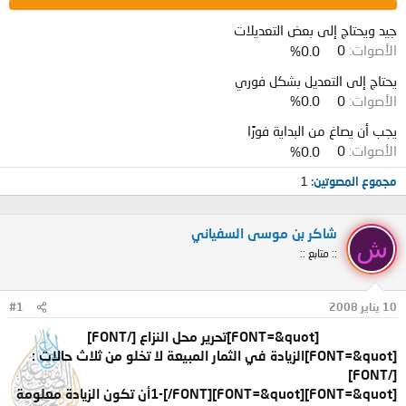
و
ب
ض
د
جيد ويحتاج إلى بعض التعديلات
و
ء
الأصوات:
0
0.0%
ع
يحتاج إلى التعديل بشكل فوري
الأصوات:
0
0.0%
يجب أن يصاغ من البداية فورًا
الأصوات:
0
0.0%
مجموع المصوتين
1
شاكر بن موسى السفياني
ش
:: متابع ::
10 يناير 2008
#1
[FONT=&quot]
تحرير محل النزاع
[/FONT]
[FONT=&quot]الزيادة في الثمار المبيعة لا تخلو من ثلاث حالات :
[/FONT]
[FONT=&quot]1-[/FONT][FONT=&quot]أن تكون الزيادة معلومة