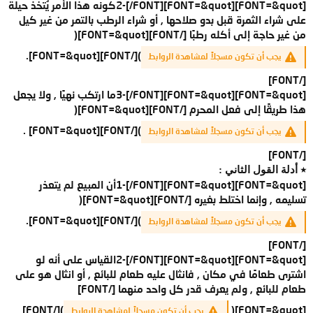
[FONT=&quot]2-[/FONT][FONT=&quot]كونه هذا الأمر يُتخذ حيلة
على شراء الثمرة قبل بدو صلاحها , أو شراء الرطب بالتمر من غير كيل
من غير حاجة إلى أكله رطبًا [/FONT][FONT=&quot](
)[/FONT][FONT=&quot].
يجب أن تكون مسجلاً لمشاهدة الروابط
[/FONT]
[FONT=&quot]3-[/FONT][FONT=&quot]ما ارتكب نهيًا , ولا يجعل
هذا طريقًا إلى فعل المحرم [/FONT][FONT=&quot](
)[/FONT][FONT=&quot] .
يجب أن تكون مسجلاً لمشاهدة الروابط
[/FONT]
٭ أدلة القول الثاني :
[FONT=&quot]1-[/FONT][FONT=&quot]أن المبيع لم يتعذر
تسليمه , وإنما اختلط بغيره [/FONT][FONT=&quot](
)[/FONT][FONT=&quot].
يجب أن تكون مسجلاً لمشاهدة الروابط
[/FONT]
[FONT=&quot]2-[/FONT][FONT=&quot]القياس على أنه لو
اشترى طعامًا في مكان , فانثال عليه طعام للبائع , أو انثال هو على
طعام للبائع , ولم يعرف قدر كل واحد منهما [/FONT]
)[/FONT]
[FONT=&quot](
يجب أن تكون مسجلاً لمشاهدة الروابط