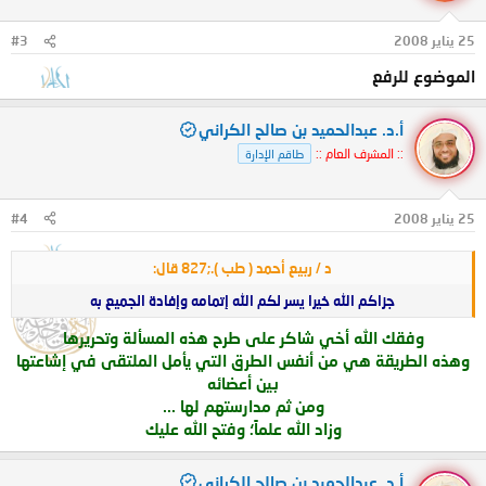
25 يناير 2008
#3
الموضوع للرفع
أ.د. عبدالحميد بن صالح الكراني
:: المشرف العام ::
طاقم الإدارة
25 يناير 2008
#4
د / ربيع أحمد ( طب ).;827 قال:
جزاكم الله خيرا يسر لكم الله إتمامه وإفادة الجميع به
وفقك الله أخي شاكر على طرح هذه المسألة
وتحريرها
وهذه الطريقة هي من أنفس الطرق التي يأمل الملتقى في إشاعتها
بين أعضائه
ومن ثم مدارستهم لها ...
وزاد الله علماً؛ وفتح الله عليك
أ.د. عبدالحميد بن صالح الكراني