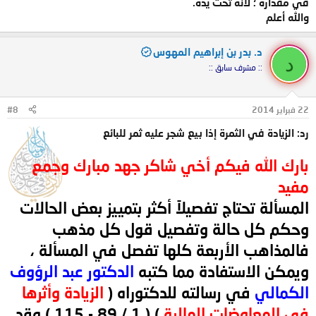
في مقداره ؛ لأنه تحت يده.
والله أعلم
د. بدر بن إبراهيم المهوس
د
:: مشرف سابق ::
22 فبراير 2014
#8
رد: الزيادة في الثمرة إذا بيع شجر عليه ثمر للبائع
بارك الله فيكم أخي شاكر جهد مبارك وجمع
مفيد
المسألة تحتاج تفصيلاً أكثر بتمييز بعض الحالات
وحكم كل حالة وتفصيل قول كل مذهب
فالمذاهب الأربعة كلها تفصل في المسألة ،
ويمكن الاستفادة مما كتبه
الدكتور عبد الرؤوف
الكمالي
في رسالته للدكتوراه (
الزيادة وأثرها
في المعاوضات المالية
) ( 1 / 89 - 115 ) وقد