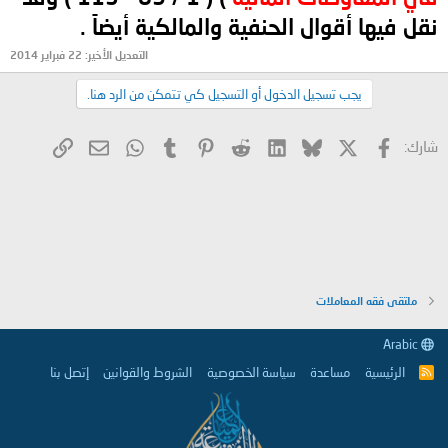
نقل فيها أقوال الحنفية والمالكية أيضاً .
التعديل الأخير:
22 فبراير 2014
يجب تسجيل الدخول أو التسجيل كي تتمكن من الرد هنا.
X
فيسبوك
Bluesky
LinkedIn
Reddit
Pinterest
Tumblr
WhatsApp
الرابط
البريد الإلكتروني
شارك:
ملتقى فقه المعاملات
Arabic
الرئيسية
مساعدة
سياسة الخصوصية
الشروط والقوانين
إتصل بنا
R
S
S