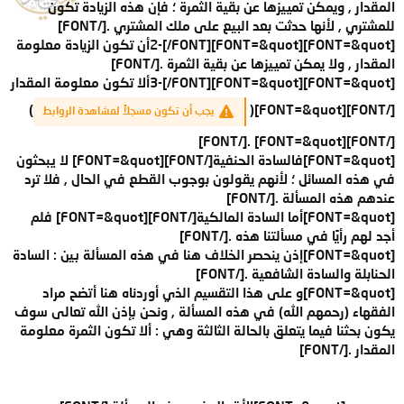
المقدار , ويمكن تمييزها عن بقية الثمرة ؛ فإن هذه الزيادة تكون
للمشتري , لأنها حدثت بعد البيع على ملك المشتري .[/FONT]
[FONT=&quot]2-[/FONT][FONT=&quot]أن تكون الزيادة معلومة
المقدار , ولا يمكن تمييزها عن بقية الثمرة .[/FONT]
[FONT=&quot]3-[/FONT][FONT=&quot]ألا تكون معلومة المقدار
)
[/FONT][FONT=&quot](
يجب أن تكون مسجلاً لمشاهدة الروابط
[/FONT][FONT=&quot] .[/FONT]
[FONT=&quot]فالسادة الحنفية[/FONT]
[FONT=&quot] لا يبحثون
في هذه المسائل ؛ لأنهم يقولون بوجوب القطع في الحال , فلا ترد
عندهم هذه المسألة .[/FONT]
[FONT=&quot]أما السادة المالكية[/FONT]
[FONT=&quot] فلم
أجد لهم رأيًا في مسألتنا هذه .[/FONT]
[FONT=&quot]إذن ينحصر الخلاف هنا في هذه المسألة بين :
السادة
الحنابلة والسادة الشافعية .
[/FONT]
[FONT=&quot]و على هذا التقسيم الذي أوردناه هنا أتضح مراد
الفقهاء (رحمهم الله) في هذه المسألة , ونحن بإذن الله تعالى سوف
يكون بحثنا فيما يتعلق بالحالة الثالثة وهي :
ألا تكون الثمرة معلومة
المقدار
.[/FONT]