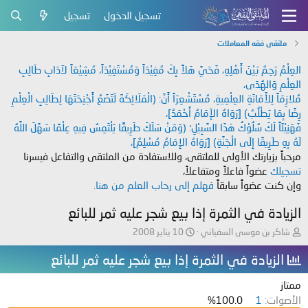
تسجيل الدخول
تسجيل
ملتقى فقه المعاملات
العِلْمُ رَحِمٌ بَيْنَ أَهْلِهِ، فَحَيَّ هَلاً بِكَ مُفِيْدَاً وَمُسْتَفِيْدَاً، مُشِيْعَاً لآدَابِ طَالِبِ
العِلْمِ وَالهُدَى،
مُلازِمَاً لِلأَمَانَةِ العِلْمِيةِ، مُسْتَشْعِرَاً أَنَّ: (الْمَلَائِكَةَ لَتَضَعُ أَجْنِحَتَهَا لِطَالِبِ الْعِلْمِ
رِضًا بِمَا يَطْلُبُ) [رَوَاهُ الإَمَامُ أَحْمَدُ]،
فَهَنِيْئَاً لَكَ سُلُوْكُ هَذَا السَّبِيْلِ؛ (وَمَنْ سَلَكَ طَرِيقًا يَلْتَمِسُ فِيهِ عِلْمًا سَهَّلَ اللَّهُ
لَهُ بِهِ طَرِيقًا إِلَى الْجَنَّةِ) [رَوَاهُ الإِمَامُ مُسْلِمٌ]،
مرحباً بزيارتك الأولى للملتقى، وللاستفادة من الملتقى والتفاعل فيسرنا
تسجيلك
عضواً فاعلاً ومتفاعلاً،
وإن كنت عضواً سابقاً
فهلم إلى رحاب العلم من هنا.
الزيادة في الثمرة إذا بيع شجر عليه ثمر للبائع
ب
ت
شاكر بن موسى السفياني
10 يناير 2008
ا
ا
د
ر
الزيادة في الثمرة إذا بيع شجر عليه ثمر للبائع
ئ
ي
ا
خ
ممتاز
ل
ا
الأصوات:
1
100.0%
م
ل