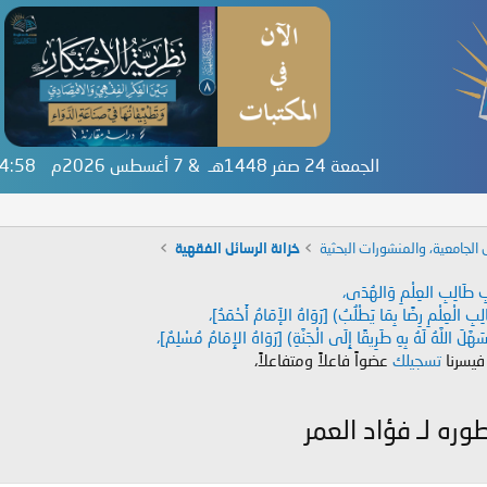
الجمعة 24 صفر 1448هـ & 7 أغسطس 2026م
:04:58
 الجامعية، والمنشورات البحثية
خزانة الرسائل الفقهية
دَابِ طَالِبِ العِلْمِ وَالهُدَى،
طَالِبِ الْعِلْمِ رِضًا بِمَا يَطْلُبُ) [رَوَاهُ الإَمَامُ أَحْمَدُ]،
هَّلَ اللَّهُ لَهُ بِهِ طَرِيقًا إِلَى الْجَنَّةِ) [رَوَاهُ الإِمَامُ مُسْلِمٌ]،
 فيسرنا
تسجيلك
عضواً فاعلاً ومتفاعلاً،
ره لـ فؤاد العمر