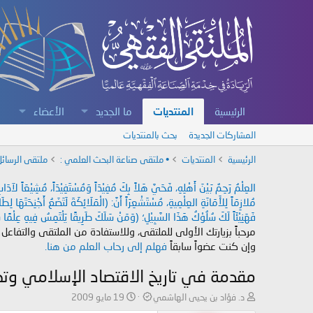
الرئيسية
المنتديات
ما الجديد
الأعضاء
المشاركات الجديدة
بحث بالمنتديات
الرئيسية
المنتديات
• ملتقى صناعة البحث العلمي :
ملتقى الرسائل
العِلْمُ رَحِمٌ بَيْنَ أَهْلِهِ، فَحَيَّ هَلاً بِكَ مُفِيْدَاً وَمُسْتَفِيْدَاً، مُشِيْعَاً لآ
مُلازِمَاً لِلأَمَانَةِ العِلْمِيةِ، مُسْتَشْعِرَاً أَنَّ: (الْمَلَائِكَةَ لَتَضَعُ أَجْنِحَتَهَا لِ
فَهَنِيْئَاً لَكَ سُلُوْكُ هَذَا السَّبِيْلِ؛ (وَمَنْ سَلَكَ طَرِيقًا يَلْتَمِسُ فِيهِ عِلْمًا سَ
مرحباً بزيارتك الأولى للملتقى، وللاستفادة من الملتقى والتفاعل
وإن كنت عضواً سابقاً
فهلم إلى رحاب العلم من هنا.
مقدمة في تاريخ الاقتصاد الإسلامي وتطو
ب
ت
د. فؤاد بن يحيى الهاشمي
19 مايو 2009
ا
ا