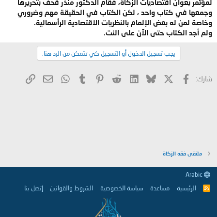
لمؤتمر بعوان اقتصاديات الزكاة، فقام الدكتور منذر قحف بتحريرها
وجمعها في كتاب واحد ، لكن الكتاب في الحقيقة مهم وضروري
وخاصة لمن له بعض الإلمام بالنظريات الاقتصادية الرأسمالية.
ولم أجد الكتاب حتى الآن على النت.
يجب تسجيل الدخول أو التسجيل كي تتمكن من الرد هنا.
X
فيسبوك
Bluesky
LinkedIn
Reddit
Pinterest
Tumblr
WhatsApp
الرابط
البريد الإلكتروني
شارك:
ملتقى فقه الزكاة
Arabic
الرئيسية
مساعدة
سياسة الخصوصية
الشروط والقوانين
إتصل بنا
R
S
S