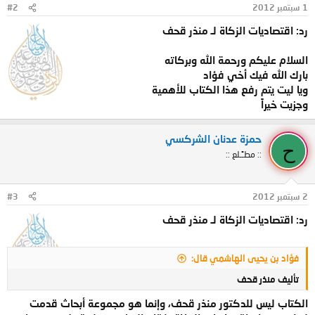
1 سبتمبر 2012
#2
رد: اقتصاديات الزكاة لـ منذر قحف
السلام عليكم ورحمة الله وبركاته
بارك الله فيك أخي فؤاد
ويا ليت يتم رفع هذا الكتاب للأهمية
وجزيت خيراً
حمزة عدنان الشركسي
ح
:: مطـًـلع ::
2 سبتمبر 2012
#3
رد: اقتصاديات الزكاة لـ منذر قحف
فؤاد بن يحيى الهاشمي قال:
تأليف منذر قحف
الكتاب ليس للدكتور منذر قحف، وإنما هو مجموعة أبحاث قدمت