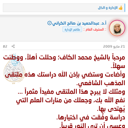
الإدارة
و
الكل
ا
ل
ت
أ.د. عبدالحميد بن صالح الكراني
ف
ا
:: المشرف العام ::
طاقم الإدارة
ع
ل
ا
ت
21 مايو 2009
#2
:
مرحباً بالشيخ محمد الكاف؛ وحللت أهلاً، ووطئت
سهلاً.
وأضاءت وستضي بإذن الله دراستك هذه ملتقى
المذهب الشافعي.
ومثلك لا يبرح هذا الملتقى مفيداً مثمراً ...
نفع الله بك، وجعلك من منارات العلم التي
يُهتدى بها.
دراسة وفِّقت في اختيارها.
وعسى أن ترى النور قريباً.