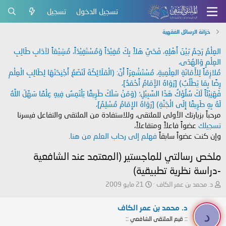
تسجيل الدخول
تسجيل
خزانة الرسائل الفقهية
العِلْمُ رَحِمٌ بَيْنَ أَهْلِهِ، فَحَيَّ هَلاً بِكَ مُفِيْدَاً وَمُسْتَفِيْدَاً، مُشِيْعَاً لآدَابِ طَالِبِ
العِلْمِ وَالهُدَى،
مُلازِمَاً لِلأَمَانَةِ العِلْمِيةِ، مُسْتَشْعِرَاً أَنَّ: (الْمَلَائِكَةَ لَتَضَعُ أَجْنِحَتَهَا لِطَالِبِ الْعِلْمِ
رِضًا بِمَا يَطْلُبُ) [رَوَاهُ الإَمَامُ أَحْمَدُ]،
فَهَنِيْئَاً لَكَ سُلُوْكُ هَذَا السَّبِيْلِ؛ (وَمَنْ سَلَكَ طَرِيقًا يَلْتَمِسُ فِيهِ عِلْمًا سَهَّلَ اللَّهُ
لَهُ بِهِ طَرِيقًا إِلَى الْجَنَّةِ) [رَوَاهُ الإِمَامُ مُسْلِمٌ]،
مرحباً بزيارتك الأولى للملتقى، وللاستفادة من الملتقى والتفاعل فيسرنا
تسجيلك
عضواً فاعلاً ومتفاعلاً،
وإن كنت عضواً سابقاً
فهلم إلى رحاب العلم من هنا.
ملخص رسالتي للماجستير (المعتمد عند الشافعية
-دراسة نظرية تطبيقية)
ب
ت
د. محمد بن عمر الكاف
21 مايو 2009
ا
ا
د
ر
د. محمد بن عمر الكاف
ئ
ي
د
:: قيم الملتقى الشافعي ::
ا
خ