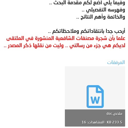
وفيما يلي أضع لكم مقدمة البحث ..
وفهرسه التفصيلي ..
والخاتمة وأهم النتائج ..
أرحب جدا بانتقاداتكم وملاحظاتكم ..
علما بأن شجرة مصنفات الشافعية المنشورة في الملتقى
لديكم هي جزء من رسالتي .. وليت من نقلها ذكر المصدر ..
المرفقات
ملخص.doc
233.5 KB · المشاهدات: 16