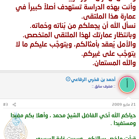
وأنت بهذه الدراسة تستهدف أصلاً كبيراً في
عمارة هذا الملتقى.
نسأل الله أن يجعلكم من بُناته وحُماته.
وبانتظار عمارتك لهذا الملتقى المتخصص.
والأمل يُعقد بأمثالكم، ويتوجَّب عليكم ما لا
يتوجَّب على غيركم.
والله المستعان.
أحمد بن فخري الرفاعي
أ
:: مشرف سابق ::
21 مايو 2009
#3
حياكم الله أخي الفاضل الشيخ محمد ، وأهلا بكم مفيدا
ومستفيدا .
قرأت ملخص رسالتكم ، وسررت غاية السسرور .