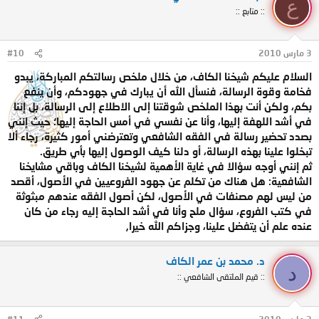
ع
:: متابع ::
3 مارس 2010
#10
السلام عليكم شيخنا الكاف، من خلال ملخص رسالتكم المباركة، يبدو
فخامة وقوة الرسالة، فنسأل الله أن يبارك في جهودكم، وأن ينفع
بكم، ولكن أنت بهذا الملخص شوقتنا إلى الاطلاع إلى الرسالة، بل إننا
في أشد اللهفة إليها، وأنا عن نفسي في أمس الحاجة إليها؛ حيث إنني
بصدد تحضير رسالة في الفقه الشافعي وتعترضني أمور كثيرة، رجاء ألا
تبخلوا علينا بهذه الرسالة، أو دلنا كيف الوصول إليها بأي طريق.
ثم إنني أوجه سؤالا في غاية الأهمية لشيخنا الكاف وباقي مشايخنا
الشافعية: هل هناك من تكلم عن جهود الفروعيين في الأصول، أقصد
من ليس لهم مصنفات في الأصول، لكن أصول الفقه عندهم مبثوثة
في كتب الفروع، سؤال ملح وأنا في أشد الحاجة إليه رجاء من كان
عنده علم أن يتفضل علينا، وجزاكم الله خيرا,
د. محمد بن عمر الكاف
د
:: قيم الملتقى الشافعي ::