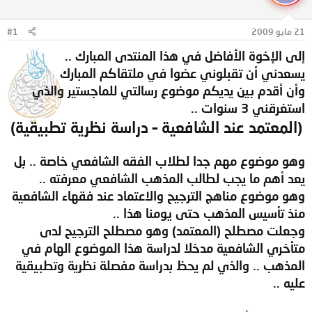
ل
ا
م
ل
و
ب
21 مايو 2009
#1
ض
د
إلى الإخوة الأفاضل في هذا المنتدى المبارك ..
و
ء
ع
يسعدني أن تقبلوني عضوا في ملتقاكم المبارك
وأن أقدم بين يديكم موضوع رسالتي للماجستير والذي
استغرقني 3 سنوات ..
(المعتمد عند الشافعية – دراسة نظرية تطبيقية)
وهو موضوع مهم جدا لطلاب الفقه الشافعي خاصة .. بل
يعد أهم ما يجب لطالب المذهب الشافعي معرفته ..
وهو موضوع مناهج الترجيح والاعتماد عند فقهاء الشافعية
منذ تأسيس المذهب حتى يومنا هذا ..
وجعلت مصطلح (المعتمد) وهو مصطلح الترجيح لدى
متأخري الشافعية مدخلا لدراسة هذا الموضوع الهام في
المذهب .. والذي لم يحظ بدراسة مفصلة نظرية وتطبيقية
عليه ..