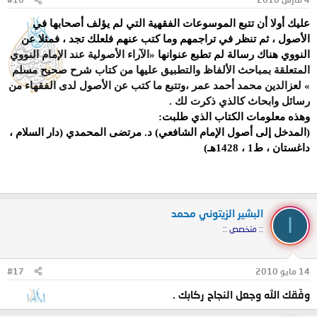
عليك أولا أن تتبع الموسوعات الفقهية التي لم يؤلف أصحابها في
الأصول ، ثم تنظر في تراجمهم وما كتب عنهم فلعلك تجد ، فمثلا عن
النووي هناك رسالة لم تطبع عنوانها
«
الآراء الأصولية عند الإمام النووي
المتعلقة بمباحث الألفاظ والتطبيق عليها من كتاب شرح صحيح مسلم
» لعزالدين محمد أحمد عمر ،وتتبع ما كتب عن الأصول لدى الفقهاء من
رسائل وابحاث كالذي ذكرت لك .
وهذه معلومات الكتاب الذي طلبت:
(
المدخل إلى أصول الإمام الشافعي
) د. مرتضى المحمدي (دار السلام ،
داغستان ، ط1 ، 1428هـ)
البشير الزيتوني محمد
ا
:: متخصص ::
14 مايو 2010
#17
وفّقك الله وجعل النجاح ركابك .