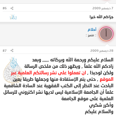
7 ديسمبر 2009
#6
جزاكم الله خيرا
أحلام
أ
:: متميز ::
28 ديسمبر 2009
#7
السلام عليكم ورحمة الله وبركاته ,,,,, وبعد
زادكم الله علماً , ويظهر ذلك من ملخص الرسالة
ولكن لوحبذا ,
ان تعملوا على نشر رسالتكم العلمية عبر
الموقع
, حتى يتم الإستفادة منها وجعلها طريقا يعين
الباحث عند النظر إلى الكتب الفقهية عند السادة الشافعية
علماً أن الجامعة الإسلامية ليس لديها نشر اكتروني للرسائل
العلمية على موقع الجامعة
وأكرر شكري
والسلام عليكم