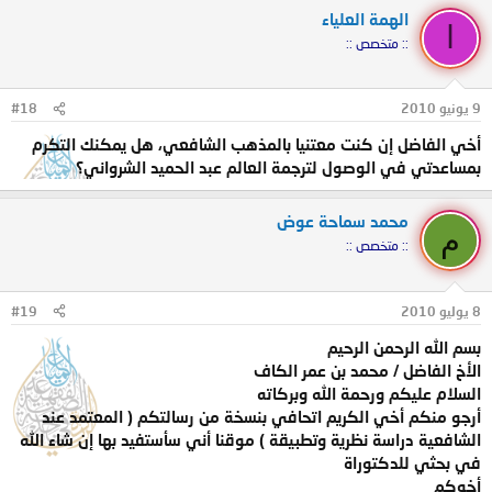
الهمة العلياء
ا
:: متخصص ::
9 يونيو 2010
#18
أخي الفاضل إن كنت معتنيا بالمذهب الشافعي، هل يمكنك التكرم
بمساعدتي في الوصول لترجمة العالم عبد الحميد الشرواني؟
محمد سماحة عوض
م
:: متخصص ::
8 يوليو 2010
#19
بسم الله الرحمن الرحيم
الأخ الفاضل / محمد بن عمر الكاف
السلام عليكم ورحمة الله وبركاته
أرجو منكم أخي الكريم اتحافي بنسخة من رسالتكم ( المعتمد عند
الشافعية دراسة نظرية وتطبيقة ) موقنا أني سأستفيد بها إن شاء الله
في بحثي للدكتوراة
أخوكم