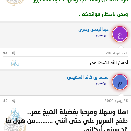
ونحن بانتظار فوائدكم .
عبدالرحمن زعتري
ع
:: متخصص ::
24 مايو 2009
#4
أحسن الله لشيخنا عمر ...
محمد بن فائد السعيدي
م
:: متخصص ::
26 يونيو 2009
#5
أهلا وسهلا ومرحبا بفضيلة الشيخ عمر...
طفح السرور علي حتى أنني ..........من هول ما
قد سرني أبكاني