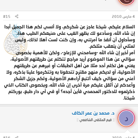
4 مارس 2010
#15
السلام عليكم، شيخنا عاجز عن شكركم، ولا أنسى لكم هذا الجميل أبدا
إن شاء الله، وسأدعو لك بظهر الغيب على صنيعكم الطيب هذا،
وسأحاول أن أنفذ ما أمرتني به، وإن كنت لست أهلا لذلك، وليس
لمثلي أن يتعقب مثلكم.
أمر أخير إن شاء الله -وسامحني للإزعاج-، ولكن للأهمية بخصوص
سؤالي عن هذا الموضوع أريد مراجع تتكلم عن طريقتهم الأصولية،
يعني هل تكلم أحد مثلا من أهل الطبقات أو غيرهم عن طريقتهم
الأصولية، أو لديكم منهج مقترح تتحفونا به وتتكرموا علينا بذكره، ولا
أعني من سؤالي كيف أتتبع آراءهم الأصولية، ولكم جزيل الشكر
وأعدكم لن أثقل عليكم مرة أخرى إن شاء الله، وبخصوص الكتاب الذي
ذكرتموه للدكتور المحمدي فأين أجده؟ أو في أي دار طبع، بوركتم
شيخنا.
د. محمد بن عمر الكاف
د
:: قيم الملتقى الشافعي ::
4 مارس 2010
#16