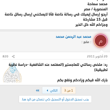
محمد سماحة
المنصورة / مصر
أرجو إرسال إيميلك في رسالة خاصة فأنا لايمكنني إرسال رسائل خاصة
قبل 15 مشاركة
وجزاكم الله كل الخير
محمد عبد الرحمن محمد
م
:: متابع ::
20 أكتوبر 2011
#20
رد: ملخص رسالتي للماجستير (المعتمد عند الشافعية -دراسة نظرية
تطبيقية)
بارك الله فيكم وزادكم ونفع بكم
الاخير
1 من 3
التالي
يجب تسجيل الدخول أو التسجيل كي تتمكن من الرد هنا.