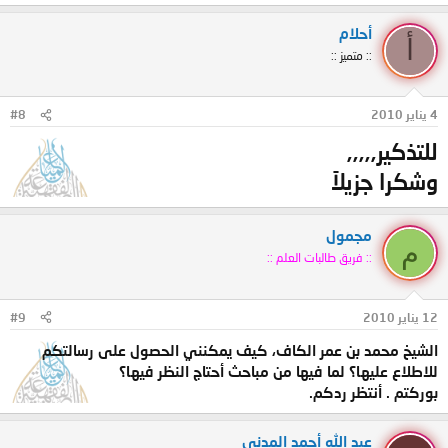
أحلام
أ
:: متميز ::
4 يناير 2010
#8
للتذكير,,,,,
وشكرا جزيلاً
مجمول
م
:: فريق طالبات العلم ::
12 يناير 2010
#9
الشيخ محمد بن عمر الكاف، كيف يمكنني الحصول على رسالتكم
للاطلاع عليها؟ لما فيها من مباحث أحتاج النظر فيها؟
بوركتم . أنتظر ردكم.
عبد الله أحمد المدني