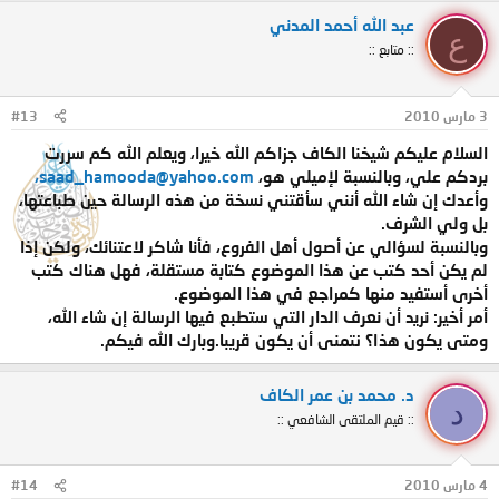
عبد الله أحمد المدني
ع
:: متابع ::
3 مارس 2010
#13
السلام عليكم شيخنا الكاف جزاكم الله خيرا، ويعلم الله كم سررت
بردكم علي، وبالنسبة لإميلي هو،
saad_hamooda@yahoo.com،
وأعدك إن شاء الله أنني سأقتني نسخة من هذه الرسالة حين طباعتها،
بل ولي الشرف.
وبالنسبة لسؤالي عن أصول أهل الفروع، فأنا شاكر لاعتنائك، ولكن إذا
لم يكن أحد كتب عن هذا الموضوع كتابة مستقلة، فهل هناك كتب
أخرى أستفيد منها كمراجع في هذا الموضوع.
أمر أخير: نريد أن نعرف الدار التي ستطبع فيها الرسالة إن شاء الله،
ومتى يكون هذا؟ نتمنى أن يكون قريبا.وبارك الله فيكم.
د. محمد بن عمر الكاف
د
:: قيم الملتقى الشافعي ::
4 مارس 2010
#14