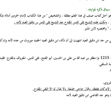
 سياق ذكره لموارده :
 أجل كتاب صنف في هذا العلم مطلقا ، والتلخيص " من هذا الكتاب لإمام الحرمين أملاه بمكة شر
ر ،
ونكت عليه الشيخ تقي الدين المقترح جد الشيخ تقي الدين بن دقيق العيد لأمه ،
" ومختصره لابن المنير.
ي من جد ابن دقيق العيد انتهيت إلى أن ذكاء ابن دقيق العيد الحفيد موروث من جده لأمه وإن كا
سة السلفي.
.
لبروي،
انه كان يحفظه، وقال حاجى خليفة: ولا يقال له إلا التقي المقترح.
وهو جد القاضى ابن دقيق العيد لامه