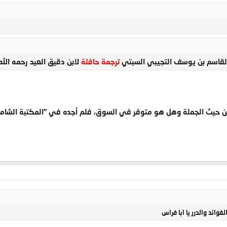
" لقاسم بن يوسف التجيبي السبتي
ترجمة حافلة
لابن دقيق العيد رحمه الل
 من حيث الجملة وهل هو متوفر في السوق، فلم أجده في "المكتبة الشامل
وائد والدرر يا ابا فراس