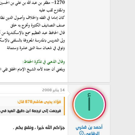
1270- مظفر بن عبد الله بن علي بن الحسين الإمام تقي الدين المصري المقترح
والمقترح لقب عليه
كان إماما في الفقه والخلاف وأصول الدين نظار
صنف التصانيف الكثيرة وتخرج به خلق
قال الحافظ عبد العظيم سمع بالإسكندرية من أ
ولى التدريس بالمدرسة المعروفة بالسلفى بالإ
وتوفي في شعبان سنة اثنتى عشرة وستمائة
وقال الذهبي في تذكرة الحفاظ:
وبلغني أن جده لأمه الشيخ الإمام المحقق تقي ال
14 يناير 2008
أ
فؤاد يحيى هاشم;878 قال:
فرجعت إلى ترجمة ابن دقيق العيد في "ا
أحمد بن فخري
جزاكم الله خيرا ، ونفع بكم .
الرفاعي