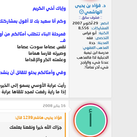
د. فؤاد بن يحيى
وإياك أخي الكريم
الهاشمي
:: مشرف سابق ::
وكم أنا سعيد بك لا أقول بمشاركتك
انضم
29 أكتوبر 2007
المشاركات
8,556
الكنية
أبو فراس
فمرحلة البناء تتطلب أمثالكم من أ
التخصص
فقه
فـــ
المدينة
جدة
نفس عصاما سودت عصاما
المذهب الفقهي
وصيرته فارسا هماما
مدرسة ابن تيمية
الحنبلية لذا فالمذهب
وعلمته الكر والإقداما
عندنا شيء والراجح
شيء آخر تماماً!.
وفي وأمثالكم يحلو للقائل أن ينشد:
رأيت عرابة الأوسي يسمو إلى الخير
إذا ما راية رفعت لمجد تلقاها عرابة ب
16 يناير 2008
أ
فؤاد يحيى هاشم;1239 قال:
جزاك الله خيرا ونفعنا بعلمك