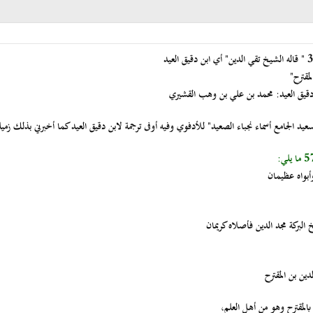
قترح"
 دقيق العيد: محمد بن علي بن وهب القشيري
سعيد الجامع أسماء نجباء الصعيد" للأدفوي وفيه أوفى ترجمة لابن دقيق العيد كما أخبرني بذلك زمي
وأبواه عظيمان
البركة مجد الدين فأصلاه كريمان
دين بن المقترح
 بالمقترح وهو من أهل العلم،