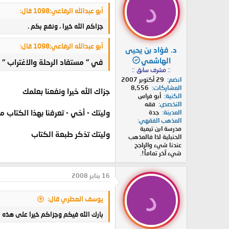
د
أبو عبدالله الرفاعي;1098 قال:
جزاكم الله خيرا ، ونفع بكم .
أبو عبدالله الرفاعي;1098 قال:
د. فؤاد بن يحيى
الهاشمي
في " مستفاد الرحلة والاغتراب 
:: مشرف سابق ::
انضم
29 أكتوبر 2007
المشاركات
8,556
جزاك الله خيرا ونفعنا بعلمك
الكنية
أبو فراس
التخصص
فقه
وليتك - أخي - تعرفنا بهذا الكتاب
المدينة
جدة
المذهب الفقهي
مدرسة ابن تيمية
وليتك تذكر طبعة الكتاب
الحنبلية لذا فالمذهب
عندنا شيء والراجح
شيء آخر تماماً!.
16 يناير 2008
د
يوسف العطري قال:
بارك الله فيكم وجزاكم خيرا على هذه الف