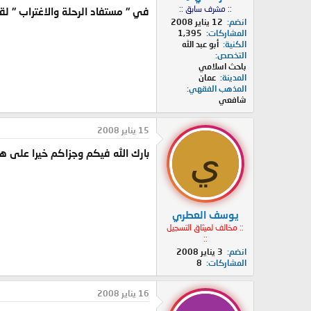
:: مشرف سابق ::
في " مستفاد الرحلة والاغتراب " 
انضم
12 يناير 2008
المشاركات
1,395
الكنية
أبو عبد الله
التخصص
باحث اسلامي
المدينة
عمان
المذهب الفقهي
شافعي
15 يناير 2008
ي
بارك الله فيكم وجزاكم خيرا على هذه 
يوسف العطري
:: مخالف لميثاق التسجيل
::
انضم
3 يناير 2008
المشاركات
8
16 يناير 2008