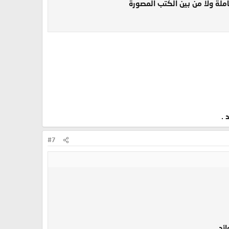
ملة ولا من بين الكتب المصورة
 .
#7
ئد .