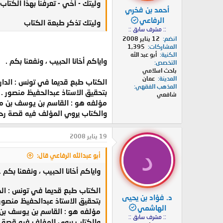
وليتك - أخي - تعرفنا بهذا الكت
أحمد بن فخري
الرفاعي
وليتك تذكر طبعة الكتاب
:: مشرف سابق ::
انضم
12 يناير 2008
المشاركات
1,395
الكنية
أبو عبد الله
واياكم أخانا الحبيب ، ونفعنا بكم .
التخصص
باحث اسلامي
المدينة
عمان
الكتاب طبع قديما في تونس : الدار الع
المذهب الفقهي
بتحقيق الاستاذ عبدالحفيظ منصور .
شافعي
مؤلفه هو : القاسم بن يوسف بن محمد 
والكتاب يروي المؤلف فيه قصة رحلت
19 يناير 2008
د
أبو عبدالله الرفاعي قال:
واياكم أخانا الحبيب ، ونفعنا بكم .
الكتاب طبع قديما في تونس : الدار ا
د. فؤاد بن يحيى
بتحقيق الاستاذ عبدالحفيظ منصور 
الهاشمي
مؤلفه هو : القاسم بن يوسف بن محم
:: مشرف سابق ::
والكتاب يروي المؤلف فيه قصة رح