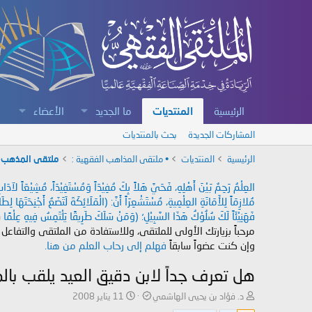
الرئيسية
المنتديات
ما الجديد
الأعضاء
المشاركات الجديدة
بحث بالمنتديات
الرئيسية
المنتديات
• ملتقى المذاهب الفقهية :
ملتقى المذهب 
العِلْمُ رَحِمٌ بَيْنَ أَهْلِهِ، فَحَيَّ هَلاً بِكَ مُفِيْدَاً وَمُسْتَفِيْدَاً، مُشِيْعَاً لآ
مُلازِمَاً لِلأَمَانَةِ العِلْمِيةِ، مُسْتَشْعِرَاً أَنَّ: (الْمَلَائِكَةَ لَتَضَعُ أَجْنِحَتَهَا لِ
فَهَنِيْئَاً لَكَ سُلُوْكُ هَذَا السَّبِيْلِ؛ (وَمَنْ سَلَكَ طَرِيقًا يَلْتَمِسُ فِيهِ عِلْمًا سَ
مرحباً بزيارتك الأولى للملتقى، وللاستفادة من الملتقى والتفاعل
وإن كنت عضواً سابقاً
فهلم إلى رحاب العلم من هنا.
هل تعرف جداً لابن دقيق العيد يلقب بال
ب
ت
د. فؤاد بن يحيى الهاشمي
11 يناير 2008
ا
ا