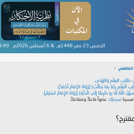
الخميس 23 صفر 1448هـ & 6 أغسطس 2026م
03:50
الشافعي
دَابِ طَالِبِ العِلْمِ وَالهُدَى،
طَالِبِ الْعِلْمِ رِضًا بِمَا يَطْلُبُ) [رَوَاهُ الإَمَامُ أَحْمَدُ]،
هَّلَ اللَّهُ لَهُ بِهِ طَرِيقًا إِلَى الْجَنَّةِ) [رَوَاهُ الإِمَامُ مُسْلِمٌ]،
 فيسرنا
تسجيلك
عضواً فاعلاً ومتفاعلاً،
مقترح؟