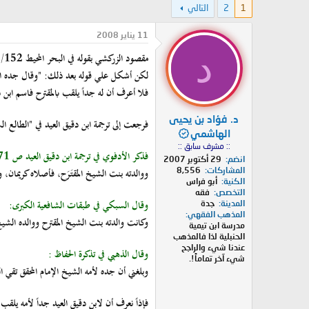
1
2
التالي
د
ر
ئ
ي
ا
خ
11 يناير 2008
ل
ا
د
مقصود الزركشي بقوله في البحر المحيط 3/152 " قاله الشيخ تقي الدين" أي ابن دقيق العيد
م
ل
و
ب
لكن أشكل علي قوله بعد ذلك: "وقال جده الم
ض
د
فلا أعرف أن له جداً يلقب بالمقترح فاسم ابن
و
ء
ع
د. فؤاد بن يحيى
فرجعت إلى ترجمة ابن دقيق العيد في "الطالع ال
الهاشمي
:: مشرف سابق ::
فذكر الأدفوي في ترجمة ابن دقيق العيد ص 571 ما يلي:
انضم
29 أكتوبر 2007
ووالدته بنت الشيخ المقتَرَح، فأصلاه كريمان، 
المشاركات
8,556
الكنية
أبو فراس
التخصص
فقه
وقال السبكي في طبقات الشافعية الكبرى:
المدينة
جدة
المذهب الفقهي
وكانت والدته بنت الشيخ المقترح ووالده الشيخ 
مدرسة ابن تيمية
الحنبلية لذا فالمذهب
عندنا شيء والراجح
وقال الذهبي في تذكرة الحفاظ :
شيء آخر تماماً!.
وبلغني أن جده لأمه الشيخ الإمام المحقق تقي ال
فإذاً نعرف أن لابن دقيق العيد جداً لأمه يلقب