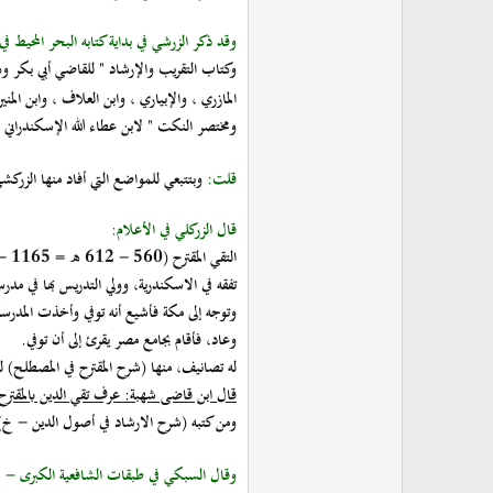
وقد ذكر الزرشي في بداية كتابه البحر المحيط في
وكتاب التقريب والإرشاد " للقاضي أبي بكر وهو
المازري ، والإبياري ، وابن العلاف ، وابن المني
ومختصر النكت " لابن عطاء الله الإسكندراني ، 
قلت:
وبتتبعي للمواضع التي أفاد منها الزركش
قال الزركلي في الأعلام:
التقي المقترح (560 - 612 ه = 1165 - 1215 م) مظفر بن عبد الله بن على بن الحسين، أبو الفتح، تقي الدين، المعروف بالمقترح: فقيه شافعي مصرى، برع في أصول الدين والخلاف.
تفقه في الاسكندرية، وولي التدريس بها في مدر
وتوجه إلى مكة فأشيع أنه توفي وأخذت المدرسة
وعاد، فأقام بجامع مصر يقرئ إلى أن توفي.
له تصانيف، منها (شرح المقترح في المصطلح) ل
قال ابن قاضى شهبة: عرف تقي الدين بالمقترح ل
ومن كتبه (شرح الارشاد في أصول الدين - خ) 
وقال السبكي في طبقات الشافعية الكبرى -