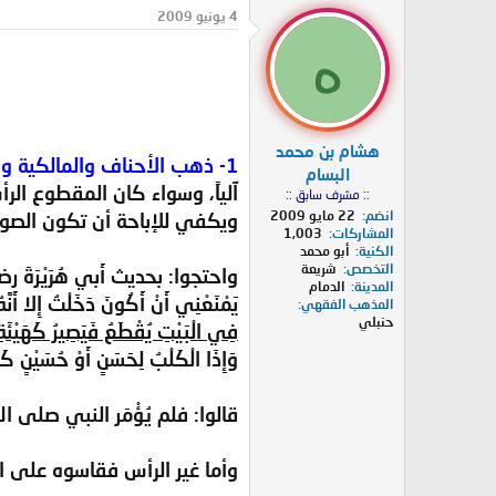
د
ر
4 يونيو 2009
ئ
ي
ه
ا
خ
ل
ا
م
ل
و
ب
ض
د
هشام بن محمد
و
ء
1- ذهب الأحناف والمالكية والحنابلة:
ع
البسام
آلياً، وسواء كان المقطوع ال
:: مشرف سابق ::
انضم
22 مايو 2009
ويكفي للإباحة أن تكون الصورة 
المشاركات
1,003
الكنية
أبو محمد
التخصص
شريعة
واحتجوا: بحديث أَبي هُرَيْرَةَ رضي الل
المدينة
الدمام
يَمْنَعْنِي أَنْ أَكُونَ دَخَلْتُ إِلا أَن
المذهب الفقهي
حنبلي
فِي الْبَيْتِ يُقْطَعُ فَيَصِيرُ كَهَيْئَةِ
وَإِذَا الْكَلْبُ لِحَسَنٍ أَوْ حُسَيْ
قالوا: فلم يُؤْمَر النبي صلى ا
وأما غير الرأس فقاسوه على ال