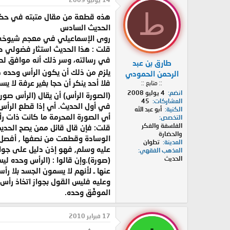
ط
هذه قطعة من مقال متبته في حكم ا
الحديث السادس
روى الإسماعيلي في معجم شيوخه (2/662) عن ابن عباس قال: قال رسول الله صلى الله عليه وسلم: (الصورة الرأس فإذا قطع الرأس فلا
في رسالته، وسر ذلك أنه موافق لدل
طارق بن عبد
يلزم من ذلك أن يكون الرأس وحده صو
الرحمن الحمودي
فلا أحد ينكر أن حجا بغير عرفة لا 
:: متابع ::
انضم
4 يوليو 2008
(الصورة الرأس) أن يقال (الرأس صور
المشاركات
45
الكنية
أبو عبد الله
أي الصورة المحرمة ما كانت ذات رأ
التخصص
الفلسفة والفكر
قلت: فإن قال قائل ممن يصح الحديث 
والحضارة
الوسادة وقطعت من نصفها , أفصل فيه
المدينة
تطوان
عليه وسلم, فهو إذن دليل على جواز 
المذهب الفقهي
الحديث
(صورة).وإن قالوا : (الرأس وحده لي
عنها ـ لأنهم لا يسمون الجسد بلا رأ
وعليه فليس القول بجواز اتخاذ رأس 
الموفِّق وحده.
17 فبراير 2010