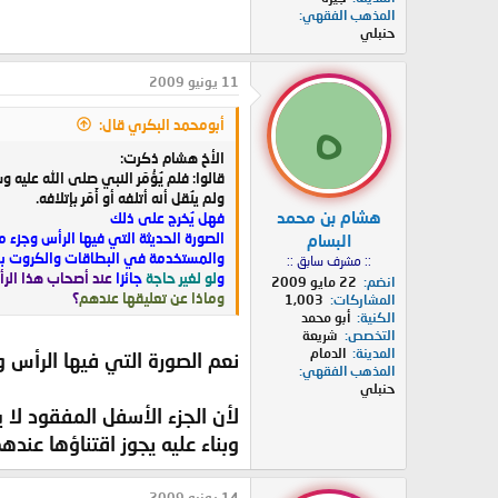
المذهب الفقهي
حنبلي
11 يونيو 2009
ه
أبومحمد البكري قال:
الأخ هشام ذكرت:
قالوا: فلم يُؤْمَر النبي صلى الله عليه
ولم ينُقل أنه أتلفه أو أَمَر بإتلافه.
هشام بن محمد
فهل يُخرج على ذلك
الصورة الحديثة التي فيها الرأس وجزء من الج
البسام
والمستخدمة في البطاقات والكروت بحي
:: مشرف سابق ::
و
لو لغير حاجة
جائزا
عند أصحاب هذا الر
انضم
22 مايو 2009
وماذا عن تعليقها عندهم
؟
المشاركات
1,003
الكنية
أبو محمد
التخصص
شريعة
المدينة
الدمام
نعم الصورة التي فيها الرأس و
المذهب الفقهي
حنبلي
لأن الجزء الأسفل المفقود لا ي
وبناء عليه يجوز اقتناؤها عندهم
14 يونيو 2009