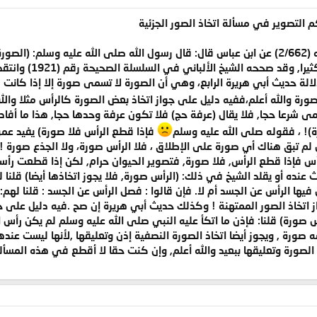
لتصوير في مسألة اتخاذ الصور الجزئية
 صورة).
قلت : هذا الحديث 
الة حديث أبي هريرة الرابع، وهي أن الصورة لا تسمى صورة إلا إذا كانت 
رة والله أعلم،ففيه دليل على جواز اتخاذ بعض الصورة كالرأس مثلا والل
يسمى شرعا حجا, فلا يقال (عرفة حج) فلا تكون عرفة وحدها حجا, هذا ما أفا
ة)! ، فقوله صلى الله عليه وسلم
فإذا قطع الرأس فلا صورة) يفيد عم
س فإذا قطع الرأس, فلا صورة, فتصوير الحيوان حرام, لكن إذا قطعت رأسه 
عنده أو يقلد الشيخ في ذلك: (الرأس صورة, فلا يجوز اتخاذها أيضا) قلنا ل
ا الرأس عن الجسد أم لا. فإن قالوا : فصل الرأس عن الجسد : قلنا لهم: 
اتخاذ الصور الممتهنة ! وكذلك حديث أبي هريرة إن صح .فيه دليل على جوا
س صورة) قلنا: فإذن ما اتكأ عليه النبي صلى الله عليه وسلم لم يكن رأس 
سه صورة , ويجوز أيضا اتخاذ الصورة النصفية إذن وتعليقها ,لأنها ليست عنده
الصورة وتعليقها ببعيد والله أعلم, وإن كنت حقا لا أقطع في هذه المسألة 