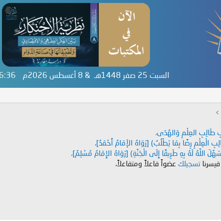
السبت 25 صفر 1448هـ & 8 أغسطس 2026م
56:37
دَابِ طَالِبِ العِلْمِ وَالهُدَى،
طَالِبِ الْعِلْمِ رِضًا بِمَا يَطْلُبُ) [رَوَاهُ الإَمَامُ أَحْمَدُ]،
هَّلَ اللَّهُ لَهُ بِهِ طَرِيقًا إِلَى الْجَنَّةِ) [رَوَاهُ الإِمَامُ مُسْلِمٌ]،
 فيسرنا
تسجيلك
عضواً فاعلاً ومتفاعلاً،