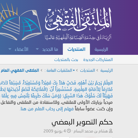
الرئيسية
المنتديات
ما الجديد
الأعضاء
المشاركات الجديدة
بحث بالمنتديات
الرئيسية
المنتديات
• الملتقيات العامة :
الملتقى الفقهي العام
العِلْمُ رَحِمٌ بَيْنَ أَهْلِهِ، فَحَيَّ هَلاً بِكَ مُفِيْدَاً وَمُسْتَفِيْدَاً، مُشِيْعَاً لآ
مُلازِمَاً لِلأَمَانَةِ العِلْمِيةِ، مُسْتَشْعِرَاً أَنَّ: (الْمَلَائِكَةَ لَتَضَعُ أَجْنِحَتَهَا لِ
فَهَنِيْئَاً لَكَ سُلُوْكُ هَذَا السَّبِيْلِ؛ (وَمَنْ سَلَكَ طَرِيقًا يَلْتَمِسُ فِيهِ عِلْمًا سَ
مرحباً بزيارتك الأولى للملتقى، وللاستفادة من الملتقى والتفاعل
وإن كنت عضواً سابقاً
فهلم إلى رحاب العلم من هنا.
حكم التصوير البعضي
ب
ت
هشام بن محمد البسام
4 يونيو 2009
ا
ا