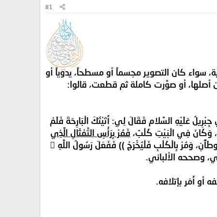
#1
، سواء كان التصوير مجسماً أو مسطحاً، يدوياً أو
أصلها، أو صوِّرت كاملة ثم قطعت، قالوا:
َلَيْهِ السَّلام فَقَالَ لِي: أَتَيْتُكَ الْبَارِحَةَ فَلَمْ
يلُ، وَكَانَ فِي الْبَيْتِ كَلْبٌ،
فَمُرْ بِرَأْسِ التِّمْثَالِ الَّذِي
، وَمُرْ بِالسِّتْرِ فَلْيُقْطَعْ فَلْيُجْعَلْ مِنْهُ وِسَادَتَيْنِ مَنْبُوذَتَيْنِ تُوطَآَنِ، وَمُرْ بِالْكَلْبِ فَلْيُخْرَجْ )) فَفَعَلَ رَسُولُ اللَّهِ 
والترمذي، وصححه الألباني.
أو أَمَر بإتلافه.