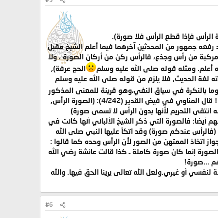
استثار فضولي كثيرا, وقد صححه الشيخ الألباني في السلسلة الصحيحة رقم (1921) وانتقد رفعه جمهور من المحدثين آخرهما فيما أعلم الشيخ مقبل
مركبة من رأس وجذع، فالرأس ركن من أركان الصورة ، ولا
ه أعلم. ومثله قوله صلى الله عليه وسلم
الحج عرفة),
دته لغة الحديث, فلا يلزم من قوله صلى الله عليه وسلم
وما بالنكرة في سياق النفي،وهو قرينة للمعنى المذكور
في أول الحديث. أي إذا قطع الرأس لم تبق هناك أي صورة على الإطلاق ، فلا الرأس صورة، ولا الجذع صورة !! قال المناوي في فيض القدير (4/242): (الصورة الرأس,
انتفى التحريم لأنها بدون الرأس لا تسمى صورة)
هم أيضا: فالصورة التي ذكر الشيخ الألباني أنها كانت في
(فالرأس عندكم صورة) وقد اتكأ عليها النبي صلى الله
ز اتخاذ الممتهن من الصور لأن الرأس وحده كما قالوا :
الصورة إنما كان صورة كاملة ـ كذا قالت عائشة رضي الله
م ...صورة!
لنفسي أو غيري.ولعل الله تعالى يرينا الحق فيها. والله
#6