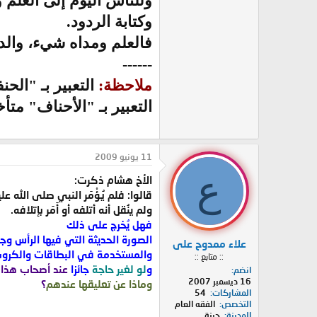
وللناس اليوم إلى العلم 
وكتابة الردود.
فالعلم ومداه شيء، والدعو
------
ملاحظة:
التعبير بـ "الح
التعبير بـ "الأحناف" م
11 يونيو 2009
ع
الأخ هشام ذكرت:
قالوا: فلم يُؤْمَر النبي صلى الله 
ولم ينُقل أنه أتلفه أو أَمَر بإتلافه.
فهل يُخرج على ذلك
الصورة الحديثة التي فيها الرأس وجزء من
علاء ممدوح على
والمستخدمة في البطاقات والكروت 
:: متابع ::
و
لو لغير حاجة
جائزا
عند أصحاب هذا 
انضم
16 ديسمبر 2007
وماذا عن تعليقها عندهم
؟
المشاركات
54
التخصص
الفقه العام
المدينة
جيزة