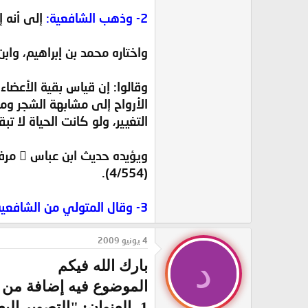
2- وذهب الشافعية:
إلى أنه إ
واختاره محمد بن إبراهيم، وابن 
وقالوا: إن قياس بقية الأعضا
الأرواح إلى مشابهة الشجر وم
التغيير، ولو كانت الحياة لا ت
ويؤيد
(4/554).
3- وقال المتولي من الشافعية:
4 يونيو 2009
د
بارك الله فيكم
الموضوع فيه إضافة من 
1- العنوان: "التصوير البعضي"