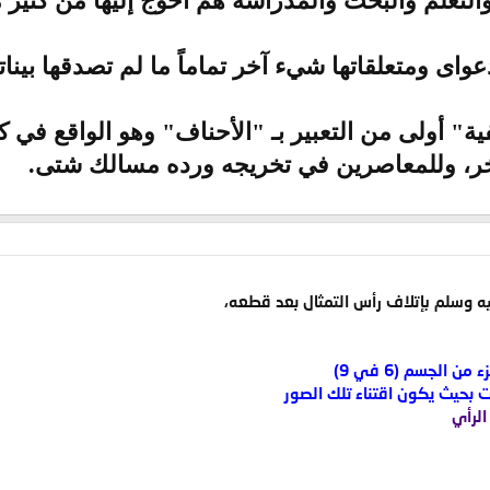
والتعلم والبحث والمدراسة هم أحوج إليها من كثير 
اى ومتعلقاتها شيء آخر تماماً ما لم تصدقها بيناتها
نفية" أولى من التعبير بـ "الأحناف" وهو الواقع في 
تأخر، وللمعاصرين في تخريجه ورده مسالك شتى.
عليه وسلم بإتلاف رأس التمثال بعد قطعه،
 الجسم (6 في 9)
بحيث يكون اقتناء تلك الصور
الرأي