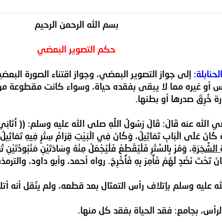
بسم الله الرحمن الرحيم
حكم التصوير البعضي
إلى جواز التصوير البعضي، وجواز اقتناء الصورة البعضية
رأس أو غيره مما لا يبقى بفقده حياة، وسواء كانت مقطوعة من 
خُرِقَ صدرها أو بطنها.
ه عنه قَالَ: قَالَ رَسُولُ اللَّهِ صلى الله عليه وسلم: (( أَتَانِي جِبْرِيلُ ع
َّهُ كَانَ عَلَى الْبَابِ تَمَاثِيلُ، وَكَانَ فِي الْبَيْتِ قِرَامُ سِتْرٍ فِيهِ تَمَاثِ
 الشَّجَرَةِ
نٍ كَانَ تَحْتَ نَضَدٍ لَهُمْ فَأُمِرَ بِهِ فَأُخْرِجَ. رواه أحمد، وأبو داود، 
لله عليه وسلم بإتلاف رأس التمثال بعد قطعه، ولم ينُقل أنه أتلفه 
رأس، بجامع: فقد الحياة بفقد كل منها.