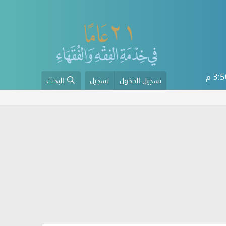
3: م
تسجيل الدخول
تسجيل
البحث