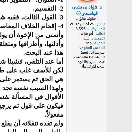
د. فؤاد بن يحيى
2- التقسيم.
الهاشمي
3- القول الثالث، ففيه شيء من الغرابة.
:: مشرف سابق ::
انضم
29 أكتوبر 2007
4- إقحام الخلاف المعاصر في الخلاف القديم، لاحظ كلمة "آلياً" وسرد أقوال المعاصرين في المسألة.
المشاركات
8,556
وأتمنى من الإخوة أن يول
الكنية
أبو فراس
التخصص
فقه
وأدلتها، وأطرافها ومتعلق
المدينة
جدة
المذهب الفقهي
هذا عند البحث.
مدرسة ابن تيمية
الحنبلية لذا فالمذهب
أما عند التلقي، فشيئا شي
عندنا شيء والراجح
شيء آخر تماماً!.
لكن للأسف غلب على طلبة 
هي الحق ثم يستمر على هذ
ولهذا السبب نفسه تجد ن
الأقوال في المسألة نفسه
فيكون على قول ثم يرجع ع
مفعولاً.
ولم تفده تنقلاته أن يقل