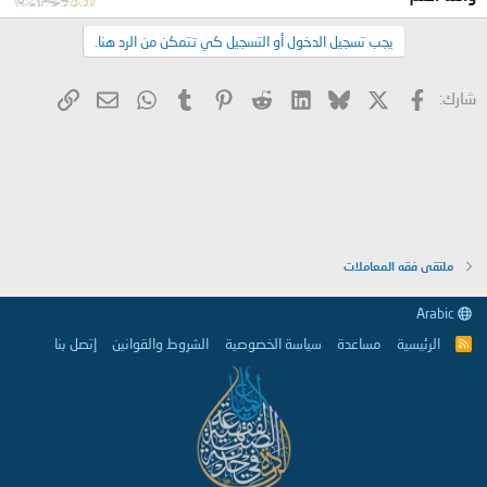
يجب تسجيل الدخول أو التسجيل كي تتمكن من الرد هنا.
X
فيسبوك
Bluesky
LinkedIn
Reddit
Pinterest
Tumblr
WhatsApp
الرابط
البريد الإلكتروني
شارك:
ملتقى فقه المعاملات
Arabic
الرئيسية
مساعدة
سياسة الخصوصية
الشروط والقوانين
إتصل بنا
R
S
S