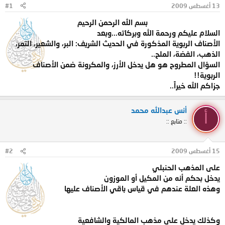
13 أغسطس 2009
#1
و
ب
ض
د
بسم الله الرحمن الرحيم​
و
ء
السلام عليكم ورحمة الله وبركاته...وبعد
ع
الأصناف الربوية المذكورة في الحديث الشريف: البر، والشعير، التمر،
الذهب، الفضة، الملح..
السؤال المطروح هو هل يدخل الأرز، والمكرونة ضمن الأصناف
الربوية!!
جزاكم الله خيراً..
أنس عبدالله محمد
أ
:: متابع ::
15 أغسطس 2009
#2
على المذهب الحنبلي
يدخل بحكم أنه من المكيل أو الموزون
وهذه العلة عندهم في قياس باقي الأصناف عليها
وكذلك يدخل على مذهب المالكية والشافعية