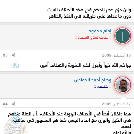
وابن حزم حصر الحكم في هذه الأصناف الست
دون ما عداها على طريقته في الأخذ بالظاهر
إمام محمود
إ
:: مخالف لميثاق التسجيل ::
15 أغسطس 2009
#3
جزاكم الله خيراً وأجزل لكم المثوبة والعطاء...آمين
وضاح أحمد الحمادي
:: متخصص ::
27 أغسطس 2009
#4
هما داخلان أيضاً في الأصناف الربوية عند الأحناف، لأن العلة عندهم
هي الكيل والوزن مع اتحاد الجنس كما هو المشهور في مذهب
أحمد.
والله أعلم