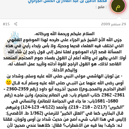
محمد الأمين بن عبد القادر بن الحسن الجزائري
م
:: متابع ::
29 سبتمبر 2009
#15
السلام عليكم ورحمة الله وبركاته،
جزى الله الأخ الشيخ خير الجزاء على طرحه لهذا الموضوع الفقهي
الذي اختلف فيه العلماء قديما وحديثا، ولا بأس بإبداء رأيي في هذه
المسألة قصد إثراء الموضوع لعلنا نصل إلى قول راجح إن شاء الله
أولا: الذي يظهر لي والله أعلم أن القول بفساد صوم المحتجم المتعمد
القاصد لذلك، هو القول الراجح لقوة أدلته وتأييد عمل السلف له،
وإليكم الأدلة:
- عن ثوبان الهاشمي مولى النبي صلى الله عليه وسلم، وشداد بن
أوس رضى الله عنهما عـن النبــي صلى الله عليه وسلم أنـه قــال
أفطر الحاجـم والمحجــوم)) صحيح: أخـرجه أبو داود (رقم 2359–2360 –
2361– 2362 كتاب الصيام باب: في الصائم يحتجم)، وابـن ماجـه (رقم
1680– 1681باب: ما جاء في الحجامة للصائم)، والنسائي في
"الكبرى" (2/217 – 218 – 219)، وأحمد (4/122– 123–124) وغيرهم.
قـال البخاري كما في "العلل الكبير" للترمذي (1/362 ط. الأقصى):
((ليس في هذا الباب شيء أصح من حديث شداد بن أوس وثوبان، فقلنا
لـه: كيف! بما فيه من الاضطراب؟ فقال: كلاهما عندي صحيح؛ لأن