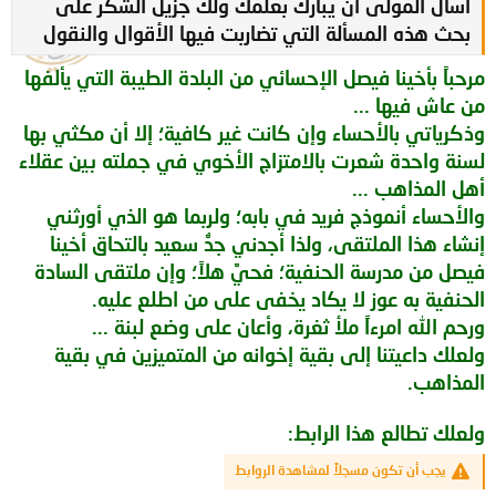
أسأل المولى أن يبارك بعلمك ولك جزيل الشكر على
بحث هذه المسألة التي تضاربت فيها الأقوال والنقول
مرحباً بأخينا فيصل الإحسائي من البلدة الطيبة التي يألفها
من عاش فيها ...
وذكرياتي بالأحساء وإن كانت غير كافية؛ إلا أن مكثي بها
لسنة واحدة شعرت بالامتزاج الأخوي في جملته بين عقلاء
أهل المذاهب ...
والأحساء أنموذج فريد في بابه؛ ولربما هو الذي أورثني
إنشاء هذا الملتقى، ولذا أجدني جدُّ سعيد بالتحاق أخينا
فيصل من مدرسة الحنفية؛ فحيَّ هلاً؛ وإن ملتقى السادة
الحنفية به عوز لا يكاد يخفى على من اطلع عليه.
ورحم الله امرءاً ملأ ثغرة، وأعان على وضع لبنة ...
ولعلك داعيتنا إلى بقية إخوانه من المتميزين في بقية
المذاهب.
ولعلك تطالع هذا الرابط:
يجب أن تكون مسجلاً لمشاهدة الروابط