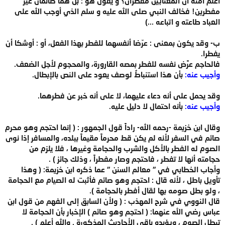
أعلم أمته أن المغتابَين مفطران؟ و يقول هو : بل هما صائمان غير
مفطرين! فخالف النبي صلى الله عليه و سلم الذي أوجب الله على
العباد طاعته و اتباعه ...)
ب‌- وقد يكون بمعنى : عرّضا أنفسهما للفطر بهذا الفعل، أو : أوشكا أن
يفطرا.
فالحاجم عرَّض نفسه للفطر بمصه القارورة، والمحجوم لأجل الضعف.
وأجيب عنه:
بأن هذا استنباطٌ لوصف يعود على النص بالإبطال.
وقد يحمل على أنه دعاء عليهما، لا على أنه خبر عن فطرهما.
وأجيب عنه:
بأنه احتمال لا دليل عليه.
وقال ابن خزيمة -رحمه الله- راداً قول الجمهور : ( إنما احتجم وهو محرم
صائم في السفر لأنه لم يكن قط محرماً مقيماً ببلده، والمسافر إذا نوى
الصوم له الفطر بالأكل والشرب والحجامة وغيرها ، فلا يلزم من
حجامته أنها لا تفطر ، فاحتجم وصار مفطراً ، وذلك جائز ) .
وأجاب الخطابي في " معالم السنن " عما ذكره ابن خزيمة: ( وهذا
تأويل باطل ، لأنه قال : احتجم وهو صائم فأثبت له الصيام مع الحجامة
، ولو بطل صومه بها لقال أفطر بالحجامة ).
قال النووي في شرح المهذب : ( ولأن السابق إلى الفهم من قول ابن
عباس رضي الله عنهما: ( احتجم وهو صائم ) الإخبار بأن الحجامة لا
تبطل الصوم ، ويؤيده باقي الأحاديث المذكورة . والله أعلم ) .