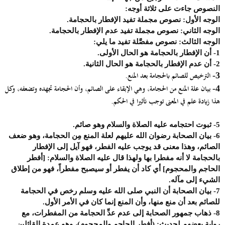
النصوص جاءت على ثلاثة أوجه:
الوجه الأول
: نصوص مجملة تفيد الإفطار بالحجامة.
الوجه الثاني
: نصوص مجملة تفيد عدم الإفطار بالحجامة.
الوجه الثالث:
نصوص مفصَّلة تفيد ما يلي:
1-
أن الإفطار بالحجامة هو الحال الأولى.
2-
أن عدم الإفطار بالحجامة هو الحال الثانية.
الترخيص للصائم بالحجامة بعد المنع.
3-
بيان علة المنع من الحجامة، وهي الإبقاء على الصائم، وأن الحجامة تجهده وتضعفه، وكل
4-
هذا زيادة علم في المعنى توجب تأثيرا في الحكم.
5-
ثبوت احتجامه عليه الصلاة والسلام وهو صائم.
6-
بيان الصحابة رضوان الله عليهم لعلة المنع مِن الحجامة، وهو ضعف
الصائم، وهذا معنى قد يوجب عليه الفطر، فهو آيل إلى الإفطار
بالحجامة لا أنه مفطرا بها ولهذا قال عليه الصلاة والسلام: [أفطر
الحاجم والمحجوم] أي كاد أن يفطر أو سيصبح مفطراً، فهو من إطلاق
الشيء إلى مآله.
7-
بيان الصحابة أن النبي صلى الله عليه وسلم رخص في الحجامة
للصائم بعد أن منع منها، وأن المنع إنما كان في الأمر الأول.
8-
ذهاب جمهور الصحابة إلى عدم عدِّ الحجامة من المفطرات، مع
رواية بعضهم لحديث: (أفطر الحاجم والمحجوم)، وهو عمدة القائلين