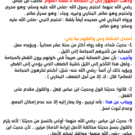
وذهب الجمهور إلى أن الحجامة لا تفسد الصوم؛
لحديث ابن عباس
رضي الله عنهما: احتجم رسول الله -صلى الله عليه وسلم- وهو محرم،
واحتجم وهو صائم. البخاري وغيره. وجاء : وهو محرمٌ صائم .
ورواه البخاري في صحيحه أيضاً بلفظ : احتجم النبي -صلى الله عليه
وسلم- وهو صائم.
استدل الحنابلة ومن وافقهم بما يلي:
1- حديث شداد، وقد رواه أكثر من ستة عشر صحابياً ، ويؤيده عمل
الصحابة من تأخيرهم الحجامة إلى الليل .
وأجيب :
بأن عمل الصحابة ليس صريحاً في كونهم يرون الفطر بالحجامة
، ولعل هذا التأخير إلى الليل خشية الضعف الذي يؤدي إلى الفطر،
ويؤيد ذلك أن أنساً -رضي الله عنه- سُئِل: أكنتم تكرهون الحجامة
للصائم؟ قال : لا، إلا من أجل الضعف. البخاري ) .
2- قالوا: حديثنا قول وحديث ابن عباس فِعل ، والقول مقدم على
الفعل .
ويجاب عن هذا :
بأنه ترجيح ، ولا يصار إليه إلا عند عدم إمكان الجمع،
وعدم ثبوت نسخ .
3- حديث ابن عباس -رضي الله عنهما- أولى بالنسخ من حديثنا ؛ لأنه يلزم
بالقول بنسخ حديثنا مخالفة الأصل (براءة الذمة) مرتين .. لأن حديث ابن
عباس -رضي الله عنهما- موافق لحكم الأصل .