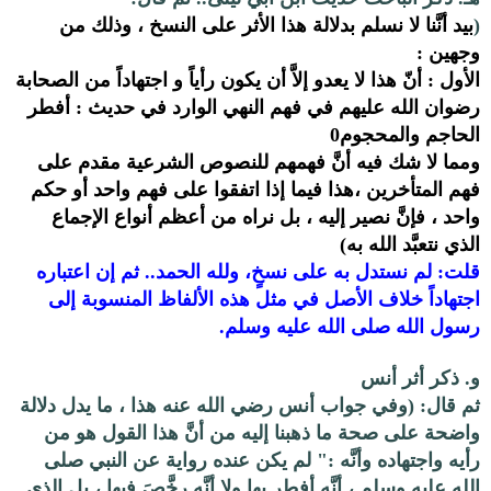
(
بيد أنَّنا لا نسلم بدلالة هذا الأثر على النسخ ، وذلك من
وجهين :
الأول : أنّ هذا لا يعدو إلاَّ أن يكون رأياً و اجتهاداً من الصحابة
رضوان الله عليهم في فهم النهي الوارد في حديث : أفطر
الحاجم والمحجوم0
ومما لا شك فيه أنَّ فهمهم للنصوص الشرعية مقدم على
فهم المتأخرين ،هذا فيما إذا اتفقوا على فهم واحد أو حكم
واحد ، فإنَّ نصير إليه ، بل نراه من أعظم أنواع الإجماع
الذي نتعبَّد الله به)
قلت: لم نستدل به على نسخٍ، ولله الحمد.. ثم إن اعتباره
اجتهاداً خلاف الأصل في مثل هذه الألفاظ المنسوبة إلى
رسول الله صلى الله عليه وسلم.
و. ذكر أثر أنس
ثم قال: (
وفي جواب أنس رضي الله عنه هذا ، ما يدل دلالة
واضحة على صحة ما ذهبنا إليه من أنَّ هذا القول هو من
رأيه واجتهاده وأنَّه :" لم يكن عنده رواية عن النبي صلى
الله عليه وسلم ، أنَّه أفطر بها ولا أنَّه رخَّصَ فيها ، بل الذي