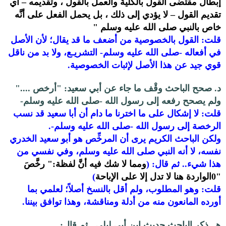
إبطال مقتضى القول بالكلية والعمل بالقول ، وتقديمه – أي
تقديم القول – لا يؤدي إلى ذلك ، بل يحمل الفعل على أنَّه
خاص بالنبي صلى الله عليه وسلم "
قلت: القول بالخصوصية من أضعف ما قد يقال؛ لأن الأصل
في أفعاله -صلى الله عليه وسلم- التشريـع، ولا بد من ناقل
قوي جيد عن هذا الأصل لإثبات الخصوصية.
د. صحح الباحث وقْف ما جاء عن أبي سعيد: "أرخص ...."
ولم يصحح رفعه إلى رسول الله -صلى الله عليه وسلم-
قلت: لا إشكال على ما اخترنا ما دام أن أبا سعيد قد نسب
الرخصة إلى رسول الله
-صلى الله عليه وسلم-.
ولكن الباحث الكريم يرى أن المرخِّص هو أبو سعيد الخدري
نفسه، لا أنه النبي صلى الله عليه وسلم، وفي نفسي من
هذا شيء.. ثم قال: (
ومما لا شك فيه أنَّ لفظة:" رخَّصَ
"0الواردة هنا لا تدل إلا على الإباحة
)
قلت: وهو المطلوب، ولم أقل بالنسخ أصلاً؛ لعلمي بما
أورده المانعون منه من أدلة ومناقشة، وهذا توافق بيننا.
هـ. ذكر الباحث حديث ابن أبي ليلى.. ثم قال: