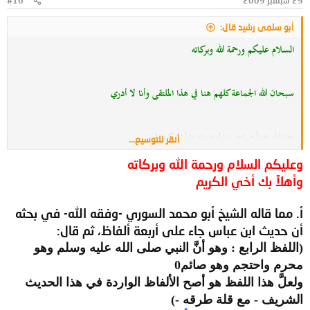
29 سبتمبر 2009
#16
أبو سلمى رشيد قال:
السلام عليكم ورحمة الله وبركاته
سبحان الله الجماعة كلهم هنا
في هذا الملتقى وأنا لا أدري
جزا الله خيراً صاحب الموضوع والمشاركين فيه
أنقر للتوسيع...
وعليكم السلام ورحمة الله وبركاته
أخي أبا يوسف التواب – حفظكم الله
–
وأهلاً بك أخي الكريم
فقد علّق الأخ السوري في بحثه – المذكور في المشاركة 9 - على استدلالكم بهذا
أ. مما قاله الشيخ أبو محمد السوري -وفقه الله- في بحثه
الحديث
أن حديث ابن عباس جاء على أربعة ألفاظ، ثم قال:
(اللفظ الرابع : وهو أنَّ النبي صلى الله عليه وسلم وهو
محرم واحتجم وهو صائم0
ولعلَّ هذا اللفظ هو أصح الألفاظ الواردة في هذا الحديث
الشريف - مع قلة طرقه -)