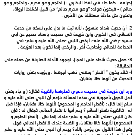
إحرامه – كما جاء في لفظ البخاري : ( احتجم وهو محرم ، واحتجم وهو
صائم ) – فيكون قوله: "وهو محرم صائم" من قبيل اختلاط الرواة،
وتكون كل حادثة مستقلة عن الأخرى .
2- أن حديث شداد منسوخ ، لأنه ثبت ما يدل على نسخه من حديث
النسائي في الكبرى وابن خزيمة في صحيحه بإسناد صحيح عن أبي
سعيد -رضي الله عنه-: أرخص النبي -صلى الله عليه وسلم- في
الحجامة للصائم. وأحاديث أُخر.. والرخص إنما تكون بعد العزيمة .
3- حمل حديث شداد على المجاز، لوجود الأدلة الصارفة عن حمله على
الحقيقة :
أ‌- فقد يكون " أفطر " بمعنى ذهب أجرهما ، ويؤيده بعض روايات
الحديث من أنهما كانا يغتابان.
ورد ابن خزيمة في صحيحه دعوى فطرهما بالغيبة
فقال: ( و جاء بعض
أهل الجهل بأعجوبة في هذه المسألة فزعم أن النبي صلى الله عليه و
سلم إنما قال : (أفطر الحاجم و المحجوم) لأنهما كانا يغتابان، فإذا قيل
له : فالغيبة تفطر الصائم ؟ زعم أنها لا تفطر الصائم، فيقال له : فإن
كان النبي -صلى الله عليه و سلم- عندك إنما قال : (أفطر الحاجم و
المحجوم) لأنهما كانا يغتابان، و الغيبة عندك لا تفطر الصائم، فهل
يقول هذا القول من يؤمن بالله؟ يزعم أن النبي صلى الله عليه و سلم