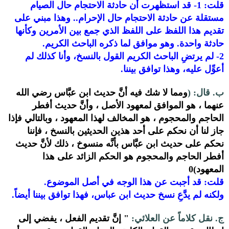
قلت: 1- قد استظهرت أن حادثة الاحتجام حال الصيام
مستقلة عن حادثة الاحتجام حال الإحرام.. وهذا مبني على
تقديم هذا اللفظ على اللفظ الذي جمع بين الأمرين وكأنها
فليتكم تنظرون فيه
حادثة واحدة. وهو موافق لما ذكره الباحث الكريم.
2- لم يرتضِ الباحث الكريم القول بالنسخ، وأنا كذلك لم
أعوِّل عليه، وهذا توافق بيننا.
ب. قال: (
ومما لا شك فيه أنَّ حديث ابن عبَّاس رضي الله
عنهما ، هو الموافق لمعهود الأصل ، وأنَّ حديث أفطر
الحاجم والمحجوم ، هو المخالف لهذا المعهود ، وبالتالي فإذا
جاز لنا أن نحكم على أحد هذين الحديثين بالنسخ ، فإننا
نحكم على حديث ابن عبَّاس بأنَّه منسوخ ، ذلك لأنَّ حديث
أفطر الحاجم والمحجوم هو الحكم الزائد على هذا
المعهود)0
قلت: قد أجبت عن هذا الوجه في أصل الموضوع.
ولكنه لم يدَّعِ نسخ حديث ابن عباس، فهذا توافق بيننا أيضاً.
ج. نقل كلاماً عن العلائي:
" إنَّ تقديم الفعل ، يفضي إلى