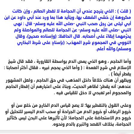
( قلت ) : الذي يترجح عندي أن الحجامة لا تفطر الصائم ، وإن كانت
مكروهة إن خشي الضعف بها، ويتأيد هذا بما ورد عند أبي داود عن ابن
أبي ليلى عن رجل صحب النبي -صلى الله عليه وسلم- قال : نهى
النبي -صلى الله عليه وسلم- عن الحجامة للصائم والمواصلة ولم
يحرِّمهمـا إبقاءً على أصحابه. قال الحافظ: (وإسناده صحيح)، وقال
النووي في المجموع شرح المهذب: (بإسنادٍ على شرط البخاري
ومسلم).والله أعلم.
وأما الحاجم ، وهو الذي يمص الدم بواسطة القارورة ، فقد قال شيخ
الإسلام في شرح العمدة : ( وأما الذي يحجم غيره ، فقال أكثر أصحابنا :
يفطر أيضاً ) .
ويظهر أن هناك خلافاً داخل المذهب في حق الحاجم ، ولعل المشهور
عندهم: أنه يفطر؛ لظاهر الحديث، وبناءً على اعتبارهم أن إفطار الحاجم
والمحجوم أمر تعبدي لا دخل للقياس فيه .
وعلى القول بالتفطير بها؛ لا يصح قياس الدم الخارج من خلع سن أو
خروج الرعاف أو خروج الدم من الجراحة أو سحب الدم اليسير للتحليل أو
خروج دم الاستحاضة على الحجامة؛ لأن تأثيرها على البدن ليس كتأثير
الحجامة، بخلاف الفصد والتبرع بالدم ونحوه.