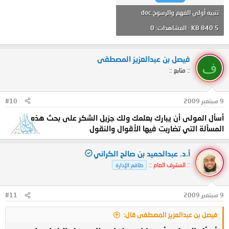
تنبيه أولي الفهم والرسوخ.doc
840.5 KB · المشاهدات: 0
فيصل بن عبدالعزيز المصطفى
ف
:: متابع ::
9 سبتمبر 2009
#10
أسأل المولى أن يبارك بعلمك ولك جزيل الشكر على بحث هذه
المسألة التي تضاربت فيها الأقوال والنقول
أ.د. عبدالحميد بن صالح الكراني
:: المشرف العام ::
طاقم الإدارة
9 سبتمبر 2009
#11
فيصل بن عبدالعزيز المصطفى قال: