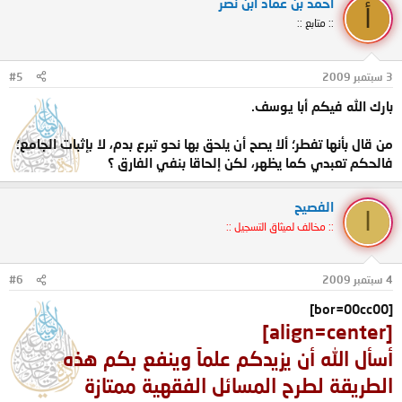
أحمد بن عماد ابن نصر
أ
:: متابع ::
3 سبتمبر 2009
#5
بارك الله فيكم أبا يوسف.
من قال بأنها تفطر؛ ألا يصح أن يلحق بها نحو تبرع بدم، لا بإثبات الجامع؛
فالحكم تعبدي كما يظهر، لكن إلحاقا بنفي الفارق ؟
الفصيح
ا
:: مخالف لميثاق التسجيل ::
4 سبتمبر 2009
#6
[bor=00cc00]
[align=center]
أسأل الله أن يزيدكم علماً وينفع بكم هذه
الطريقة لطرح المسائل الفقهية ممتازة