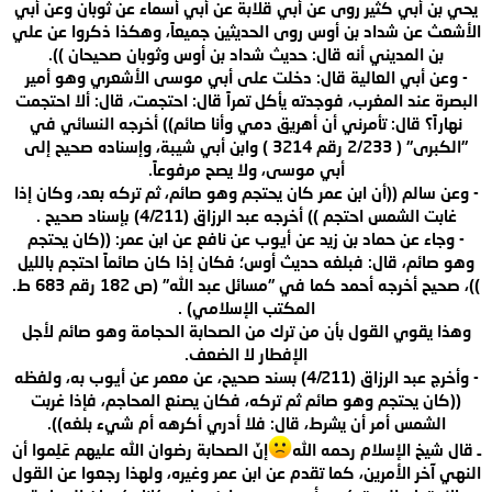
يحي بن أبي كثير روى عن أبي قلابة عن أبي أسماء عن ثوبان وعن أبي
الأشعث عن شداد بن أوس روى الحديثين جميعاً، وهكذا ذكروا عن علي
بن المديني أنه قال: حديث شداد بن أوس وثوبان صحيحان )).
- وعن أبي العالية قال: دخلت على أبي موسى الأشعري وهو أمير
البصرة عند المغرب، فوجدته يأكل تمراً قال: احتجمت، قال: ألا احتجمت
نهاراً؟ قال: تأمرني أن أهريق دمي وأنا صائم)) أخرجه النسائي في
"الكبرى" ( 2/233 رقم 3214 ) وابن أبي شيبة، وإسناده صحيح إلى
أبي موسى، ولا يصح مرفوعاً.
- وعن سالم ((أن ابن عمر كان يحتجم وهو صائم، ثم تركه بعد، وكان إذا
غابت الشمس احتجم )) أخرجه عبد الرزاق (4/211) بإسناد صحيح .
- وجاء عن حماد بن زيد عن أيوب عن نافع عن ابن عمر: ((كان يحتجم
وهو صائم، قال: فبلغه حديث أوس؛ فكان إذا كان صائماً احتجم بالليل
))، صحيح أخرجه أحمد كما في "مسائل عبد الله" (ص 182 رقم 683 ط.
المكتب الإسلامي) .
وهذا يقوي القول بأن من ترك من الصحابة الحجامة وهو صائم لأجل
الإفطار لا الضعف.
- وأخرج عبد الرزاق (4/211) بسند صحيح، عن معمر عن أيوب به، ولفظه
((كان يحتجم وهو صائم ثم تركه، فكان يصنع المحاجم، فإذا غربت
الشمس أمر أن يشرط، قال: فلا أدري أكرهه أم شيء بلغه)).
ـ قال شيخ الإسلام رحمه الله
إنّ الصحابة رضوان الله عليهم عَلِموا أن
النهي آخر الأمرين، كما تقدم عن ابن عمر وغيره، ولهذا رجعوا عن القول