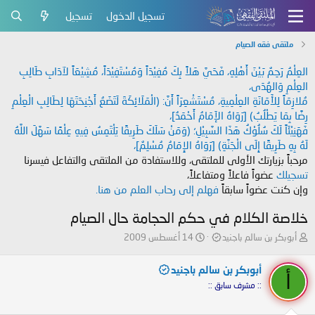
تسجيل الدخول
تسجيل
ملتقى فقه الصيام
العِلْمُ رَحِمٌ بَيْنَ أَهْلِهِ، فَحَيَّ هَلاً بِكَ مُفِيْدَاً وَمُسْتَفِيْدَاً، مُشِيْعَاً لآدَابِ طَالِبِ
العِلْمِ وَالهُدَى،
مُلازِمَاً لِلأَمَانَةِ العِلْمِيةِ، مُسْتَشْعِرَاً أَنَّ: (الْمَلَائِكَةَ لَتَضَعُ أَجْنِحَتَهَا لِطَالِبِ الْعِلْمِ
رِضًا بِمَا يَطْلُبُ) [رَوَاهُ الإَمَامُ أَحْمَدُ]،
فَهَنِيْئَاً لَكَ سُلُوْكُ هَذَا السَّبِيْلِ؛ (وَمَنْ سَلَكَ طَرِيقًا يَلْتَمِسُ فِيهِ عِلْمًا سَهَّلَ اللَّهُ
لَهُ بِهِ طَرِيقًا إِلَى الْجَنَّةِ) [رَوَاهُ الإِمَامُ مُسْلِمٌ]،
مرحباً بزيارتك الأولى للملتقى، وللاستفادة من الملتقى والتفاعل فيسرنا
تسجيلك
عضواً فاعلاً ومتفاعلاً،
وإن كنت عضواً سابقاً
فهلم إلى رحاب العلم من هنا.
خلاصة الكلام في حكم الحجامة حال الصيام
ب
ت
أبوبكر بن سالم باجنيد
14 أغسطس 2009
ا
ا
د
ر
أبوبكر بن سالم باجنيد
ئ
ي
أ
:: مشرف سابق ::
ا
خ
ل
ا
م
ل