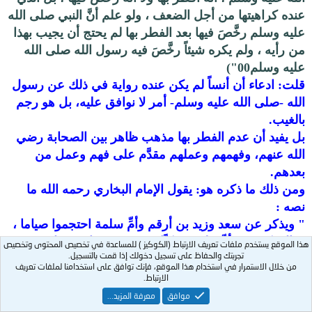
عنده كراهيتها من أجل الضعف ، ولو علم أنَّ النبي صلى الله
عليه وسلم رخَّصَ فيها بعد الفطر بها لم يحتج أن يجيب بهذا
من رأيه ، ولم يكره شيئاً رخَّصَ فيه رسول الله صلى الله
عليه وسلم00")
قلت: ادعاء أن أنساً لم يكن عنده رواية في ذلك عن رسول
الله
-صلى الله عليه وسلم- أمر لا نوافق عليه، بل هو رجم
بالغيب.
بل يفيد أن عدم الفطر بها مذهب ظاهر بين الصحابة رضي
الله عنهم، وفهمهم وعملهم مقدَّم على فهم وعمل من
بعدهم.
ومن ذلك ما ذكره هو:
يقول الإمام البخاري رحمه الله ما
نصه :
" ويذكر عن سعد وزيد بن أرقم وأمِّ سلمة احتجموا صياما ،
وقال بكير عن أمِّ علقمة : كنَّا نحتجم عند عائشة فلا تنهى.
هذا الموقع يستخدم ملفات تعريف الارتباط (الكوكيز ) للمساعدة في تخصيص المحتوى وتخصيص
تجربتك والحفاظ على تسجيل دخولك إذا قمت بالتسجيل.
وقال الحافظ البيهقي :" وروينا في الرخصة في ذلك – أي
من خلال الاستمرار في استخدام هذا الموقع، فإنك توافق على استخدامنا لملفات تعريف
في إباحة الحجامة للصائم – عن سعد بن أبي وقَّاص وعبد
الارتباط.
الله بن مسعود وعبد الله بن عبَّاس وعبد الله بن عمر
موافق
معرفة المزيد...
والحسين بن علي وزيد بن أرقم وعائشة بنت الصديق رضي