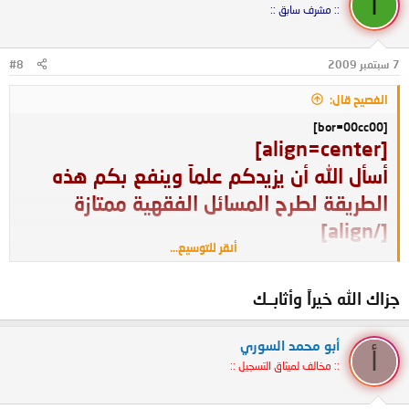
أ
:: مشرف سابق ::
7 سبتمبر 2009
#8
الفصيح قال:
[bor=00cc00]
[align=center]
أسأل الله أن يزيدكم علماً وينفع بكم هذه
الطريقة لطرح المسائل الفقهية ممتازة
[/align]
أنقر للتوسيع...
[/bor]
جزاك الله خيراً وأثابــك
أبو محمد السوري
أ
:: مخالف لميثاق التسجيل ::