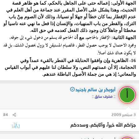
الجهة الأولى:
إعماله حتى على الجاهل بالحكم، كما هو ظاهر قصة
الحديث، وهذا يشكل على الأصل المقرر عند جماعة من أهل العلم في
عدم الإفطار بما كان خطأ أو جهلا أو نسيانا، وذلك لأن الصوم مِنْ باب
الترك، والفطر من باب المنهيات، والإنسان إذا فعل ما نهي عنه ناسيا أو
مخطئا أو جاهلاً كان وجود ذلك الفعل كعدمه في حق الله
.
الإفطار بالحاجم
ن الحاجم قد يسلم من دخول شيء إلى جوفه،
الجهة الثانية:
، مع أ
ومجرد الاحتمال لا يوجب حصول الفطر، فالصيام المستيقن لا يزول بحصول الشك، بل قد
لا يكون هناك شك أصلاً.
16-
الظاهرية وإن وافقوا الحنابلة في الفطر بالقيء عمداً وفي
الحجامة، إلا أن عمدتهم النص، ولا سلطان لنا عليهم في أبواب القياس
والمعاني؛ إذ هي من جملة الأصول الباطلة عندهم.
أبوبكر بن سالم باجنيد
أ
:: مشرف سابق ::
3 سبتمبر 2009
#4
جزاكم الله خيراً، وأثابكم، وسددكم