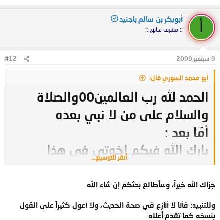
أبوبكر بن سالم باجنيد
أ
:: مشرف سابق ::
9 سبتمبر 2009
#12
أبو محمد السوري قال:
الحمد لله رب العالمين00والصلاة
والسلام على من لا نبي بعده
أمَّا بعد :
بارك الله فيكم إخوتي في هذا
أنقر للتوسيع...
الملتقى الطيب المبارك00وزادكم
الله علماً وفضلاً00أمَّا بخصوص هذا
جزاك الله خيراً، وسأطالع بحثكم إن شاء الله
الموضوع ، فقد كتبتُ فيه بحثاً موسعاً
وللتنبيه: فأنا لا أنازع في صحة الحديث، ولا أعول كثيراً على القول
بنسخه كما تقدم أعلاه