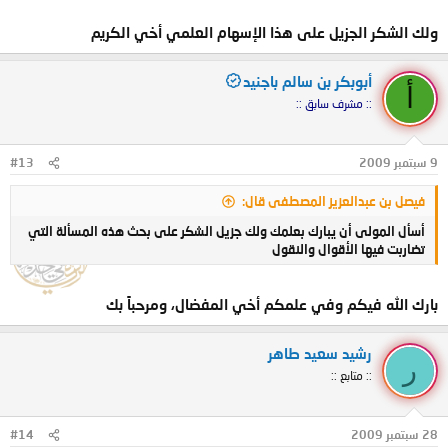
، أثبت فيه أنَّ حديث :" افطر الحاجم
والمحجوم "0حديثاً صحيحاً محكماً غير
ولك الشكر الجزيل على هذا الإسهام العلمي أخي الكريم
منسوخ ، واسميته :" تنبيه أولي الفهم
أبوبكر بن سالم باجنيد
أ
والرسوخ إلى خطأ من قال أنَّ حديث
:: مشرف سابق ::
أفطر الحاجم والمحجوم منسوخ
9 سبتمبر 2009
#13
"0والبحث يغلب عليه الطابع الحديثي
فيصل بن عبدالعزيز المصطفى قال:
، إلاَّ أنَّي قد تكلمتُ على فقه هذا
أسأل المولى أن يبارك بعلمك ولك جزيل الشكر على بحث هذه المسألة التي
الحديث ، عندما حاولتُ الإجابة على
تضاربت فيها الأقوال والنقول
أدلة القائلين بنسخه ، و الله اسأل أن
بارك الله فيكم وفي علمكم أخي المفضال، ومرحباً بك
ينفع فيه طلاب العلم ، و لا تنسونا
رشيد سعيد طاهر
إخوتي من صالح دعائكم0
ر
:: متابع ::
أخوكم من بلاد الشام
أبو محمد السوري
28 سبتمبر 2009
#14