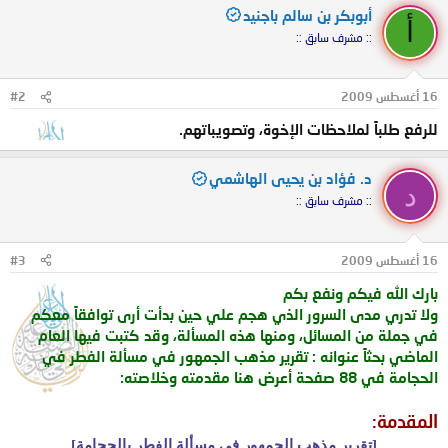
أبوبكر بن سالم باجنيد
أ
:: مشرف سابق ::
16 أغسطس 2009
#2
للرفع طلباً لملاحظات الإخوة، وتصويباتهم.
د. فؤاد بن يحيى الهاشمي
د
:: مشرف سابق ::
16 أغسطس 2009
#3
بارك الله فيكم ونفع بكم
ولا تدري مدى السرور الذي هجم علي حين بدأت أرى توافقاً معكم
في جملة من المسائل، ومنها هذه المسألة، وقد كتبت فيها العام
الماضي بحثاً عنوانه : تقرير مذهب الجمهور في مسألة الفطر في
الحجامة في 88 صفحة أعرض هنا مقدمته وخلاصته:
المقدمة:
[تقرير مذهب الجمهور في مسألة الفطر بالحجامة]