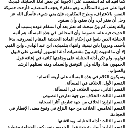
كما أفيد أنه قد استعصت علي الأجوبة عن بعض أدلة الحنابلة، فبديتُ
فيها على صورة المتكلِّف، وهو مقام لا يعجب المنصف، فأزحت حسيكة
النفس بالاعتراف، وطرح المكابرة، فإن بقي شيء، فأسأل الله عز
وجل أن يغفر لي، وأن يعفو، وأن يصفح.
والله يعلم، كم مِنْ مبحث قد تعثر بعد أن استقام عوده بسبب أن
الحديث فيه علة، خصوصا وأن المخالف في هذه المسألة هم أئمة
الحنابلة الذين بلغوا في إحكام المادة الحديثية المقام المعروف، بدءا
بأحمد، ومرورا بابن تيمية، وانتهاء بتلميذيه: ابن عبد الهادي، وابن القيم.
إلا أن ما انتهيت إليه مِنْ مقتضيات أدلة الجمهور أوقفني على قبول
قولهم، ولم تكن أدلة الحنابلة على وجاهتها كافية في إعاقة قول
الجمهور، هذا، والله ولي التوفيق والسداد، ومنه نستلهم الرشد
والصواب.
وسيكون الكلام في هذه المسألة على أربعة أقسام:
القسم الأول:
الخلاف في المسألة.
القسم الثاني:
سبب الخلاف في المسألة.
القسم الثالث:
الخلاف من جهة تعارض النصوص.
القسم الرابع:
الخلاف من جهة تعارض آثار الصحابة.
القسم الخامس:
الخلاف من جهة النزاع في وقوع معنى الإفطار في
الحجامة.
القسم الثالث:
أدلة الحنابلة، ومناقشتها.
القسم الرابع:
أساب ترجيح قول الجمهور بنفي كون الحجامة مفطرة