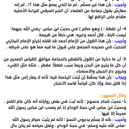
وأجيب :
بأن هذا غير مسلَّم ، ثم ما الذي يمنع مثل هذا ؟!.. ثم إنه
معارَضٌ بقول جماعة من العلماء: أن الخبر المبقي للبراءة الأصلية
مقدَّم على الرافع لها.
4- أن لفظة : ( وهو صائم ) في حديث ابن عباس -رضي الله عنهما-
ليست ثابتة ، قال أحمد وغيره: هي خطأ من قبيصة .
وأجيب :
بأن هذا القول من الإمام أحمد قد قابله إخراج الإمام البخاري
للحديث في صحيحه المجمع على قبول ما فيه مما هو على شرطه .
5- أن ما ذكرنا من القول بالتفطير بالحجامة موافق للقياس الصحيح من
أن كل ما يخرج من البدن وربما سبّب ضعفاً: مفطر .. مثله مثل القيء
وخروج دم الحيض والاستمناء .
ويجاب :
بأن هذا يسقُط إن ثبتت الرخصة فيه؛ لأنه لا يصار إلى مثل هذا
إذا قابل نصا، وإلا كان قياساً فاسد الاعتبار.
وقال الجمهور :
1- حديث شداد منسوخ ؛ لأنه ثبت في بعض رواياته أنه كان عام الفتح ،
وحديث ابن عباس في حجة الوداع إذ لم يصحب ابن عباس رسول الله
محرماً إلا فيها .
وأجيب :
بأنه لا يسلَّم بدعوى النسخ ؛ لأنه لم يثبت صيام رسول الله
-صلى الله عليه وسلم- في حجة الوداع ، ولعل صيامه لم يكن حال