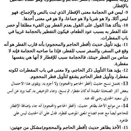
بالإفطار.
9-
ليس في الحجامة معنى الإفطار الذي ثبت بالنص والإجماع، فهو
ليس أكلا، ولا هو شربا ولا هو جماعا، ولا هو في معنى أحدها.
10-
يتأكد هذا القول على القول بعدم الفطر مِن القيء مطلقا أو حصر
علة الفطر به بسبب عود الطعام، فيكون التفطير بالحجامة غريبا في
باب المفطرات.
11-
يؤيد تأويل حديث (أفطر الحاجم والمحجوم) بأنه قارب الفطر هو أنه
وقع في السفر، والسفر سبب للفطر، فإذا ما صاحبه الحجامة فإنه لا
مناص من الفطر حينئذ، فالحجامة سبب للإفطار لا أنها هي بنفسها
مفطرة.
12-
يؤيد هذا التأويل ذكر الحاجم، ولا معنى في باب المفطرات لكونه
مفطرا، وتأويل فطر الحاجم يشفع لتأويل فطر المحجوم.
يحتمل نسح حديث (أفطر الحاجم والمحجوم) ولا أجزم به، ويقوى هذا الاحتمال
13-
ببعض آثار الصحابة المفيدة أنه كان مفطرا، ثم نسخ، وجاء الترخيص به، كما ورد عن أنس
وأبي سعيد الخدري رضي الله عنه.
من موانع الأخذ بظاهر حديث: (أفطر الحاجم والمحجوم) أنه جاء بإضافة الإفطار
14-
للحاجم أيضاً مع عدم اتضاح المعنى الموجب لفطره، فدل على أن الحديث ليس على
ظاهره.
15-
الأخذ بظاهر حديث {أفطر الحاجم والمحجوم}مشكل من جهتين: