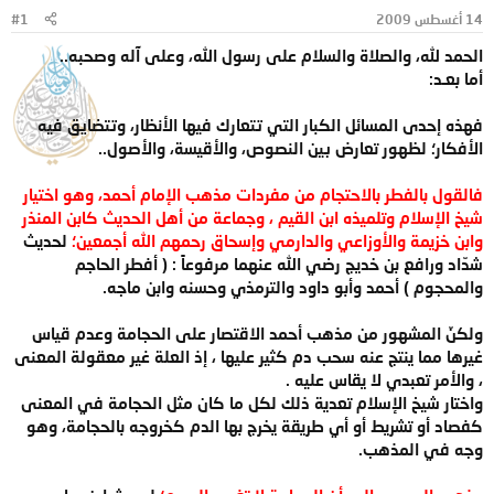
و
ب
14 أغسطس 2009
#1
ض
د
الحمد لله، والصلاة والسلام على رسول الله، وعلى آله وصحبه..
و
ء
ع
أما بعـد:
فهذه إحدى المسائل الكبار التي تتعارك فيها الأنظار، وتتضايق فيه
الأفكار؛ لظهور تعارض بين النصوص، والأقيسة، والأصول..
فالقول بالفطر بالاحتجام من مفردات مذهب الإمام أحمد، وهو اختيار
شيخ الإسلام وتلميذه ابن القيم ، وجماعة من أهل الحديث كابن المنذر
وابن خزيمة والأوزاعي والدارمي وإسحاق رحمهم الله أجمعين؛
لحديث
شدّاد ورافع بن خديج رضي الله عنهما مرفوعاً : ( أفطر الحاجم
والمحجوم ) أحمد وأبو داود والترمذي وحسنه وابن ماجه.
ولكنّ المشهور من مذهب أحمد الاقتصار على الحجامة وعدم قياس
غيرها مما ينتج عنه سحب دم كثير عليها ، إذ العلة غير معقولة المعنى
، والأمر تعبدي لا يقاس عليه .
واختار شيخ الإسلام تعدية ذلك لكل ما كان مثل الحجامة في المعنى
كفصاد أو تشريط أو أي طريقة يخرج بها الدم كخروجه بالحجامة، وهو
وجه في المذهب.