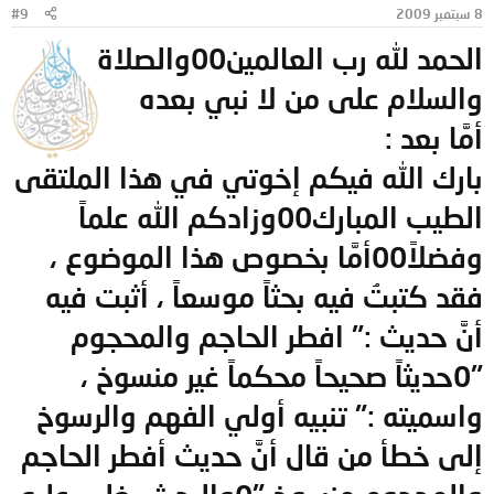
8 سبتمبر 2009
#9
الحمد لله رب العالمين00والصلاة
والسلام على من لا نبي بعده
أمَّا بعد :
بارك الله فيكم إخوتي في هذا الملتقى
الطيب المبارك00وزادكم الله علماً
وفضلاً00أمَّا بخصوص هذا الموضوع ،
فقد كتبتُ فيه بحثاً موسعاً ، أثبت فيه
أنَّ حديث :" افطر الحاجم والمحجوم
"0حديثاً صحيحاً محكماً غير منسوخ ،
واسميته :" تنبيه أولي الفهم والرسوخ
إلى خطأ من قال أنَّ حديث أفطر الحاجم