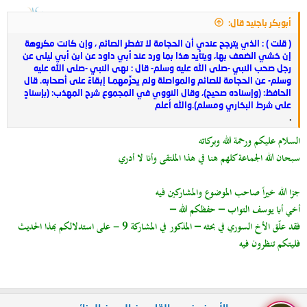
أبوبكر باجنيد قال:
( قلت ) : الذي يترجح عندي أن الحجامة لا تفطر الصائم ، وإن كانت مكروهة
إن خشي الضعف بها، ويتأيد هذا بما ورد عند أبي داود عن ابن أبي ليلى عن
رجل صحب النبي -صلى الله عليه وسلم- قال : نهى النبي -صلى الله عليه
وسلم- عن الحجامة للصائم والمواصلة ولم يحرِّمهمـا إبقاءً على أصحابه. قال
الحافظ: (وإسناده صحيح)، وقال النووي في المجموع شرح المهذب: (بإسنادٍ
على شرط البخاري ومسلم).والله أعلم
.
السلام عليكم ورحمة الله وبركاته
سبحان الله الجماعة كلهم هنا
في هذا الملتقى وأنا لا أدري
جزا الله خيراً صاحب الموضوع والمشاركين فيه
أخي أبا يوسف التواب – حفظكم الله
–
فقد علّق الأخ السوري في بحثه – المذكور في المشاركة 9 - على استدلالكم بهذا الحديث
فليتكم تنظرون فيه