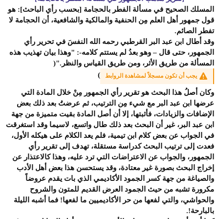
المسلك الصحيح في مسألة الفطر بالحجامة [بحسب رأي الباحث]:
هو
قول جمهور أهل العلم مِن الحنفية والمالكية والشافعية، أن الحجامة لا
تفطر الصائم.
وقد أطال ابن عبد البر القرطبي رحمه الله النفسَ في تحرير رأي
الجمهور، حتى قال – وهو بعدُ لم يستتم كلامه-:
"وهذا بيان تهذيب هذه
المسألة من طريق الأثر، ومن طريق القياس والنظر."
(
)
يجب أن تكون مسجلاً لمشاهدة الروابط
وكان أصلُ هذا البحث هو تقرير رأي الجمهور مِنْ خلال المادة التي
عرضها ابن عبد البر مع شيء مِن الترتيب، ثم عرضتُ بعد ذلك بعض
الإضافات والزيادات، فأثبتها، إلا أن أصل المادة بقيت متميزة من جهة
ابن عبد البر، غير أن البحث بعد ذلك طال واتسع، لاسيما وقد استغرقت
في الجواب عن بعض كلام ابن تيمية، فلم يعد الكلام على هيكله الأول،
فعدت إلى ترتيب البحث كدراسة مستقلة، تهدف إلى تقرير رأي
الجمهور، والجواب عن الاعتراضات التي ترد عليه، وهذا كالاعتذار عن
إخراج البحث بصورة غير معتادة، وقد يستحسن هذا بعض أهل الأدب
والصياغة من جهة كسر الجمود الأكاديمي الذي بات يقدم عروضاً
مكرورة تشبه من حيث الجمود العرض القديم للمتون والشروح
والحواشي، والتي لفعها من حر الأكاديميين ما لفعها! فما أشبه الليلة
بالبارحة!.