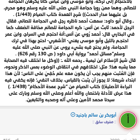
بالاحتجام إلى تركه، وأبو موسى وابن عباس كانا يكرهان الحجامة
للصائم، وهما ممن رويا حجامة النبي صلى الله عليه وسلم وهو محرم،
بل عليهما مدار الحدث)) شرح العمدة كتاب الصيام (1/443) .
ـ وقال أبو داود: سمعت أحمد ناظره رجل في الحجامة للصائم، فقال
الرجل لأحمد: ثابتٌ عن أنس: كره الحجامة للصائم مخافة الضعف كما
في البخاري قال: أحمد رُوي عن أنس:أنهّ احتجم في السراج، وابن عمر
احتجـم بالليل وأبو موسى يعني- الأشعري- احتج بهذا في ترك
الحجامة، ولم يحتج فيه بشيء يروى عن النبي صلى الله عليه
وسلم"مسائل أحمد" برواية أبي داود ( ص 130 رقم 626) .
قال شيخ الإسلام ابن تيمية ـ رحمه الله ـ: ((وكل ما اختلف فيه الصحابة
مما يشبه هذا؛ مثل: اختلافهم في انتقاض الوضوء بمس الذكر ونحوه،
فإن المُثبت منهم يجب أن يكون معه علم خَفِيَ على الناس؛ لأن هذا
ابتداء شريعة؛ لا يجوز أن يثبت بالقياس، بخلاف النفي؛ فإنه يكفي فيه
البراءة الأصلية)) كتاب الصيام من "شرح عمدة الأحكام" (1/438 .)
هذا عرض للأدلة باختصار، والله أعلم وصلى الله وسلم وبارك على
سيدنا محمد الأمين وعلى آله وصحبه والتابعين.
أبوبكر بن سالم باجنيد
أ
:: مشرف سابق ::