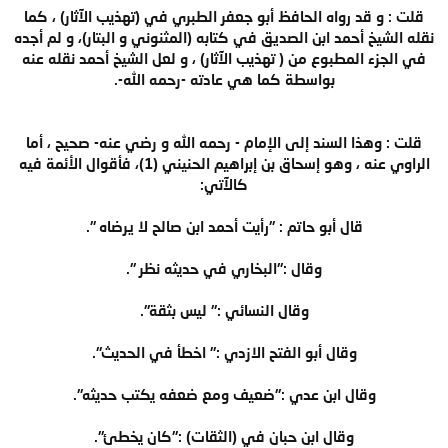
قلت : و قد رواه الحافظ أبو جعفر الطبري في (تهذيب الآثار) ، كما
نقله الشيخ أحمد ابن الصديق في كتابه (المثنوني و البتار)، و لم أجده
في الجزء المطبوع من ( تهذيب الآثار) ، و لعل الشيخ أحمد نقله عنه
بواسطة كما هي عادته -رحمه الله-.
قلت : وهذا السند إلى الإمام - رحمه الله و رضي عنه- صحيح ، أما
الراوي عنه ، وهو إسحاق بن إبراهيم الحنيني (1)، فأقوال الأئمة فيه
كالآتي:
قال أبو حاتم : "رأيت أحمد ابن صالح لا يرضاه ".
وقال :"البخاري في حديثه نظر ".
وقال النسائي :" ليس بثقة".
وقال أبو الفتح الازدي :" اخطأ في الحديث".
وقال ابن عدي :"ضعيف ومع ضعفه يكتب حديثه".
وقال ابن حبان في (الثقات) :"كان يخطئ".