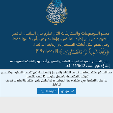
جميع الموضوعات والمشاركات التي تطرح في الملتقى لا تعبر
بالضرورة عن رأي إدارة الملتقى، وإنما تعبر عن رأي كاتبها فقط.
وكل عضو نكل أمانته العلمية إلى رقابته الذاتية!.
[آل عمران:98].
جميع الحقوق محفوظة لموقع الملتقى الفقهي, أحد فروع الشبكة الفقهية، تم
إنشاؤه يوم السبت 1428/8/12هـ
هذا الموقع يستخدم ملفات تعريف الارتباط (الكوكيز ) للمساعدة في تخصيص المحتوى وتخصيص
تجربتك والحفاظ على تسجيل دخولك إذا قمت بالتسجيل.
من خلال الاستمرار في استخدام هذا الموقع، فإنك توافق على استخدامنا لملفات تعريف
الارتباط.
موافق
معرفة المزيد...