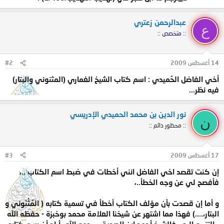
عبدالرحمن زعتري
ع
:: متخصص ::
14 أغسطس 2009
#2
أخي الفاضل الحُميدي : اسم كتاب الشيخ الغماري (المثنوني والبتار)
فيه نظر...
نور الدين بن محمد الحميدي الإدريسي
ن
:: محظور دائم ::
17 أغسطس 2009
#3
إن كنت تقصد اخي الفاضل انني أخطات في ضبط اسم الكتاب ..،
فأفصح لي عن وجه الخطأ..،
و أما إن قصدت بأن مؤلف الكتاب أخطأ في تسمية كتابه ( المُثْنَوني و
البتار،....) فهذا مما اشتهر عن شيخنا العلامة محمد بوخبزة - حفظه الله
- التنبيه إليه ، فالشيخ أحمد ابن الصديق - رحمه الله- أراد أن يسم كتابه