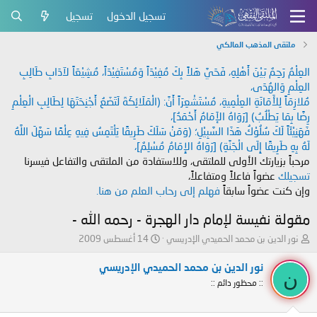
تسجيل الدخول
تسجيل
ملتقى المذهب المالكي
العِلْمُ رَحِمٌ بَيْنَ أَهْلِهِ، فَحَيَّ هَلاً بِكَ مُفِيْدَاً وَمُسْتَفِيْدَاً، مُشِيْعَاً لآدَابِ طَالِبِ
العِلْمِ وَالهُدَى،
مُلازِمَاً لِلأَمَانَةِ العِلْمِيةِ، مُسْتَشْعِرَاً أَنَّ: (الْمَلَائِكَةَ لَتَضَعُ أَجْنِحَتَهَا لِطَالِبِ الْعِلْمِ
رِضًا بِمَا يَطْلُبُ) [رَوَاهُ الإَمَامُ أَحْمَدُ]،
فَهَنِيْئَاً لَكَ سُلُوْكُ هَذَا السَّبِيْلِ؛ (وَمَنْ سَلَكَ طَرِيقًا يَلْتَمِسُ فِيهِ عِلْمًا سَهَّلَ اللَّهُ
لَهُ بِهِ طَرِيقًا إِلَى الْجَنَّةِ) [رَوَاهُ الإِمَامُ مُسْلِمٌ]،
مرحباً بزيارتك الأولى للملتقى، وللاستفادة من الملتقى والتفاعل فيسرنا
تسجيلك
عضواً فاعلاً ومتفاعلاً،
وإن كنت عضواً سابقاً
فهلم إلى رحاب العلم من هنا.
مقولة نفيسة لإمام دار الهجرة - رحمه الله -
ب
ت
نور الدين بن محمد الحميدي الإدريسي
14 أغسطس 2009
ا
ا
د
ر
نور الدين بن محمد الحميدي الإدريسي
ن
ئ
ي
:: محظور دائم ::
ا
خ
ل
ا
م
ل