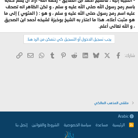
باسم رمح رسول الله صلى الله عليه و سلم ، و لكن الظاهر انه تصحف
عليه اسم رمح رسول صلى الله عليه و سلم ، و هو : ( المثوي ) إلى ما
هو مثبت أعلاه، هذا ما اعتذر به الشيخ بوخبزة لشيخه أحمد ابن الصديق
، و الله تعالى أعلم.
يجب تسجيل الدخول أو التسجيل كي تتمكن من الرد هنا.
X
فيسبوك
Bluesky
LinkedIn
Reddit
Pinterest
Tumblr
WhatsApp
الرابط
البريد الإلكتروني
شارك:
ملتقى المذهب المالكي
Arabic
الرئيسية
مساعدة
سياسة الخصوصية
الشروط والقوانين
إتصل بنا
R
S
S