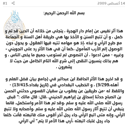
14 أغسطس 2009
#1
و
ب
ض
د
بسم الله الرحمن الرحيم:
و
ء
ع
هذا أثر نفيس عن إمام دار الهجرة ، يتجلى من خلاله أن الدين قد تم و
كمل ، و أن تتبع السنن و الأخذ بها هي طريقة أهل السنة و الجماعة
مع طرح الرأي و نبذه ،إذ هو مهامه تتيه فيها العقول ،و يحول دون
الوصول إلم الأرب المأمول ،كما أن في هذا الأثر رد على الجويني –
وغيره - ممن ادعوا ، أن النصوص لم تستوعب جميع ما يخص الناس ، و
هم بذلك ينسبون النقص إلى شرع الله التام الكامل من حيث لا
يشعرون ،
و قد اخرج هذا الأثر الحافظ ابن عبدالبر في (جامع بيان فضل العلم و
أهله،3/299) ، و الخطيب البغدادي في (تاريخ بغداد،13/415) -
واللفظ له -من طريقين عن يعقوب بن سفيان الفسوي حدثني الحسن
بن الصباح حدثنا إسحاق بن إبراهيم الحنيني ،قال: قال مالك :" قبض
رسول الله صلى الله عليه و سلم ،وقد تم هذا الأمر واستكمل، فانما
ينبغي أن تتبِع آثار رسول الله صلى الله عليه و سلم ،وأصحابه ولا تتبع
الرأي، وإنه متى اتبع الرأي جاء رجل آخر أقوى منك فاتبعته فأنت كلما
جاء رجل غلبك اتبعته ،أرى هذا الأمر لا يتم." أي الرأي.