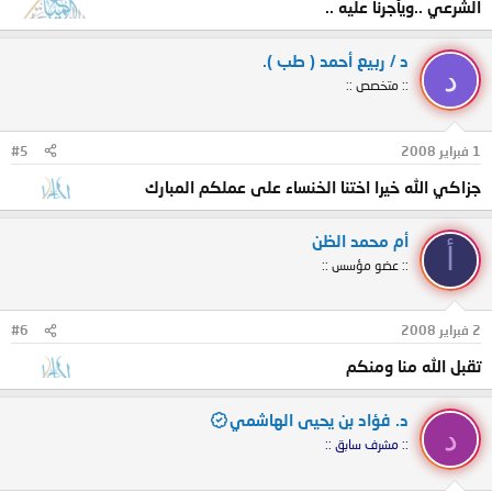
الشرعي ..ويأجرنا عليه ..
د / ربيع أحمد ( طب ).
د
:: متخصص ::
1 فبراير 2008
#5
جزاكي الله خيرا اختنا الخنساء على عملكم المبارك
أم محمد الظن
أ
:: عضو مؤسس ::
2 فبراير 2008
#6
تقبل الله منا ومنكم
د. فؤاد بن يحيى الهاشمي
د
:: مشرف سابق ::