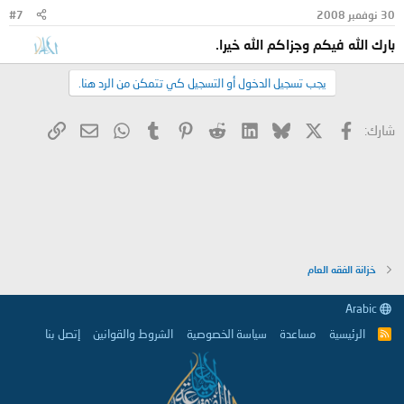
30 نوفمبر 2008
#7
بارك الله فيكم وجزاكم الله خيرا.
يجب تسجيل الدخول أو التسجيل كي تتمكن من الرد هنا.
X
فيسبوك
Bluesky
LinkedIn
Reddit
Pinterest
Tumblr
WhatsApp
الرابط
البريد الإلكتروني
شارك:
خزانة الفقه العام
Arabic
الرئيسية
مساعدة
سياسة الخصوصية
الشروط والقوانين
إتصل بنا
R
S
S