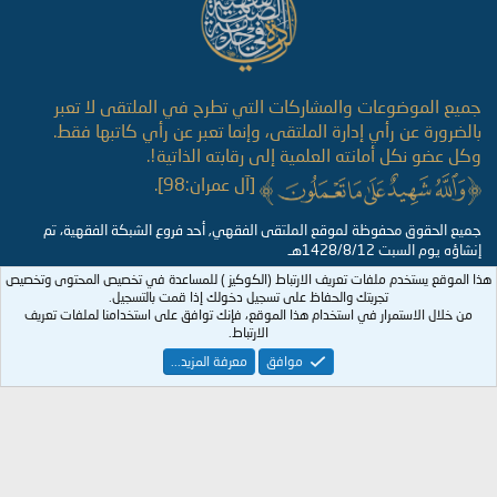
جميع الموضوعات والمشاركات التي تطرح في الملتقى لا تعبر
بالضرورة عن رأي إدارة الملتقى، وإنما تعبر عن رأي كاتبها فقط.
وكل عضو نكل أمانته العلمية إلى رقابته الذاتية!.
[آل عمران:98].
جميع الحقوق محفوظة لموقع الملتقى الفقهي, أحد فروع الشبكة الفقهية، تم
إنشاؤه يوم السبت 1428/8/12هـ
هذا الموقع يستخدم ملفات تعريف الارتباط (الكوكيز ) للمساعدة في تخصيص المحتوى وتخصيص
تجربتك والحفاظ على تسجيل دخولك إذا قمت بالتسجيل.
من خلال الاستمرار في استخدام هذا الموقع، فإنك توافق على استخدامنا لملفات تعريف
الارتباط.
موافق
معرفة المزيد...