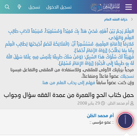
تسجيل الدخول
تسجيل
خزانة الفقه العام
العِلْمُ رَحِمٌ بَيْنَ أَهْلِهِ، فَحَيَّ هَلاً بِكَ مُفِيْدَاً وَمُسْتَفِيْدَاً، مُشِيْعَاً لآدَابِ طَالِبِ
العِلْمِ وَالهُدَى،
مُلازِمَاً لِلأَمَانَةِ العِلْمِيةِ، مُسْتَشْعِرَاً أَنَّ: (الْمَلَائِكَةَ لَتَضَعُ أَجْنِحَتَهَا لِطَالِبِ الْعِلْمِ
رِضًا بِمَا يَطْلُبُ) [رَوَاهُ الإَمَامُ أَحْمَدُ]،
فَهَنِيْئَاً لَكَ سُلُوْكُ هَذَا السَّبِيْلِ؛ (وَمَنْ سَلَكَ طَرِيقًا يَلْتَمِسُ فِيهِ عِلْمًا سَهَّلَ اللَّهُ
لَهُ بِهِ طَرِيقًا إِلَى الْجَنَّةِ) [رَوَاهُ الإِمَامُ مُسْلِمٌ]،
مرحباً بزيارتك الأولى للملتقى، وللاستفادة من الملتقى والتفاعل فيسرنا
تسجيلك
عضواً فاعلاً ومتفاعلاً،
وإن كنت عضواً سابقاً
فهلم إلى رحاب العلم من هنا.
حمل كتاب الحج والعمرة من عمدة الفقه سؤال وجواب
ب
ت
أم محمد الظن
29 يناير 2008
ا
ا
د
ر
أم محمد الظن
أ
ئ
ي
:: عضو مؤسس ::
ا
خ
ل
ا
م
ل