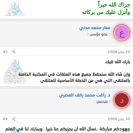
جزاك الله خيراً
وأنزل عليك من بركاته
عمار محمد مدني
ع
:: عضو مؤسس ::
29 يناير 2008
#3
بارك الله فيك
وإن شاء الله ستحفظ جميع هذه الملفات في المكتبة الخاصة
بالملتقى التي هي من الخطة الأساسية للملتقى
د. رأفت محمد رائف المصري
د
:: متخصص ::
30 يناير 2008
#4
جهودكم مباركة ..نسأل الله أن يجزيكم عنا خيرا ..ويبارك لنا في العلم