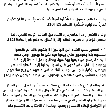
ليس لأحد أن يأخذها، أو شيئاً منها؛ بغير طيب أنفسهم إلا في المواضع
التي يلزمهم الأخذ فيها، وهذا ليس منها.
والله - تعالى - يقول: (لا تَأْكُلُوا أَمْوَالَكُم بَيْنَكُم بِالْبَاطِل إلاَّ أَن تَكُونَ
تِجَارَةً عَن تَرَاضٍ مِّنكُمْ) [النساء: 29] [10].
وقال قاضي زاده الحنفي: إن الثمن حق العاقد، فإليه تقديره، فلا
ينبغي للإمام أن يتعرض لحقه، إلا إذا تعلق به دفع ضرر العامة [11].
4 - التسعير سبب الغلاء، لأن الجالبين إذا بلغهم ذلك لم يقدموا
بسلعهم بلداً يكرهون على بيعها فيه بغير ما يريدون، ومن عنده
البضاعة يمتنع من بيعها ويكتمها، ويطلبها أهل الحاجة إليها فلا
يجدونها إلا قليلاً، فيرفعون في ثمنها ليصلوا إليها، فتغلو الأسعار
ويحصل الإضرار بالجانبين: جانب الْمُلاك، في منعهم من بيع أملاكهم،
وجانب المشتري في منعه من الوصول إلى غرضه، فيكون حراماً [12].
-4- وبالنظر في هذه الأدلة التي سبقت يتبين أنها لا تدل على المنع
من التسعير كقاعدة عامة في كل الأحوال والظروف، ولكنها تدل على
المنع من التسعير في الأحوال العادية التي يكون التسعير فيها مجحفاً
بحق البائع أو العامل الذي يقوم بما يجب عليه من امتناع عن الاحتكار
أو التواطؤ لإغلاء الأسعار ورفعها، وذلك أن الامتناع عن التسعير جاء