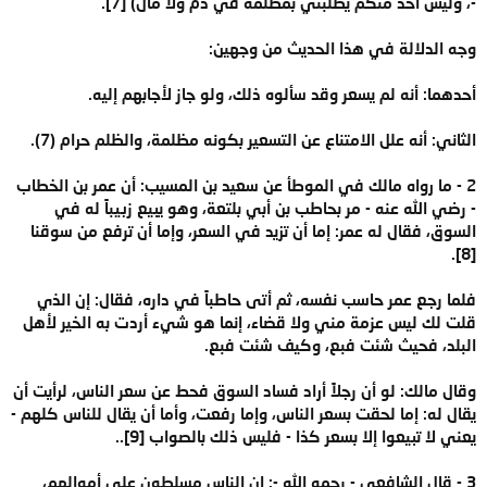
-، وليس أحد منكم يطلبني بمظلمة في دم ولا مال) [7].
وجه الدلالة في هذا الحديث من وجهين:
أحدهما: أنه لم يسعر وقد سألوه ذلك، ولو جاز لأجابهم إليه.
الثاني: أنه علل الامتناع عن التسعير بكونه مظلمة، والظلم حرام (7).
2 - ما رواه مالك في الموطأ عن سعيد بن المسيب: أن عمر بن الخطاب
- رضي الله عنه - مر بحاطب بن أبي بلتعة، وهو يبيع زبيباً له في
السوق، فقال له عمر: إما أن تزيد في السعر، وإما أن ترفع من سوقنا
[8].
فلما رجع عمر حاسب نفسه، ثم أتى حاطباً في داره، فقال: إن الذي
قلت لك ليس عزمة مني ولا قضاء، إنما هو شيء أردت به الخير لأهل
البلد، فحيث شئت فبع، وكيف شئت فبع.
وقال مالك: لو أن رجلاً أراد فساد السوق فحط عن سعر الناس، لرأيت أن
يقال له: إما لحقت بسعر الناس، وإما رفعت، وأما أن يقال للناس كلهم -
يعني لا تبيعوا إلا بسعر كذا - فليس ذلك بالصواب [9]..
3 - قال الشافعى - رحمه الله -: إن الناس مسلطون على أموالهم،