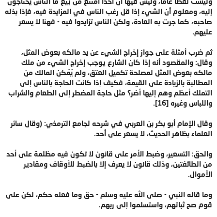
وليست لفظاً عاماً، وليس فيها أن أحداً امتنع من بيع ما الناس يحتاجون
إليه، ومعلوم أن الشيء إذا قل رغب الناس في المزايدة فيه، فإذا بذله
صاحبه، كما جرت به العادة، ولكن الناس تزايدوا فيه - فهنا لا يسعر
عليهم.
ثم ضرب أمثلة على جواز إخراج الشيء عن يد مالكه بعوض المثل،
وقال: والمقصود أنه إذا كان الشارع يوجب إخراج الشيء من ملك
مالكه بعوض المثل لمصلحة تكميل العتق، ولم يُمَّكن المالك من
المطالبة بالزيادة على القيمة، فكيف إذا كانت الحاجة بالناس إلى
التملك أعظم وهم إليها أضر؟ مثل حاجة المضطر إلى الطعام والشراب
واللباس وغيره [16].
وقال الإمام أبو بكر بن العربي في شرحه لجامع الترمذي: (وقال سائر
العلماء بظاهر الحديث، لا يسعر على أحد.
والحق: التسعير، وضبط الأمر على قانون لا تكون فيه مظلمة على أحد
من الطائفتين، وذلك قانون لا يعرف إلا بالضبط للأوقاف ومقادير
الأموال.
وما قاله النبي - صلى الله عليه وسلم - حق وما فعله حكم، لكن على
قوم صح ثباتهم، واستسلموا إلى ربهم.