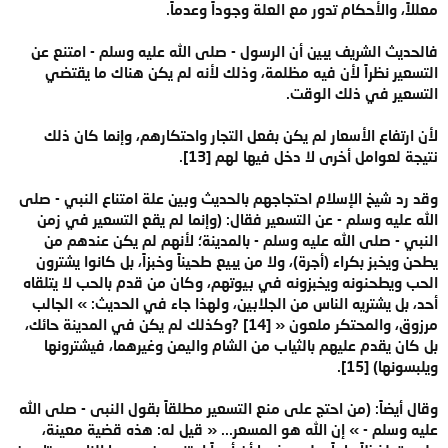
معللاً، والأحكام تدور مع العلة وجوداً وعدماً.
فالحديث الشريف يبين أن الرسول - صلى الله عليه وسلم - امتنع عن
التسعير نظراً لأن فيه مظلمة، وذلك لأنه لم يكن هناك ما يقتضي
التسعير في ذلك الوقت.
لأن ارتفاع الأسعار لم يكن بفعل التجار واحتكارهم، وإنما كان ذلك
نتيجة لعوامل أخرى لا دخل فيها لهم [13].
وقد رد شيخ الإسلام احتجاجهم بالحديث وبين علة امتناع النبي - صلى
الله عليه وسلم - عن التسعير فقال: (وإنما لم يقع التسعير في زمن
النبي - صلى الله عليه وسلم - بالمدينة؛ لأنهم لم يكن عندهم من
يطحن ويخبز بكراء (أجرة)، ولا من يبيع طحيناً وخبزاً، بل كانوا يشترون
الحب ويطحنونه ويخبزونه في بيوتهم، وكان من قدم بالحب لا يتلقاه
أحد، بل يشتريه الناس من الجلابين، ولهذا جاء في الحديث: » الجالب
مرزوق، والمحتكر ملعون « [14] ?وكذلك لم يكن في المدينة حائك،
بل كان يقدم عليهم بالثياب من الشام واليمن وغيرهما، فيشترونها
ويلبسونها) [15].
وقال أيضاً: (من احتج على منع التسعير مطلقاً بقول النبى - صلى الله
عليه وسلم - » إن الله هو المسعر... « قيل له: هذه قضية معينة،