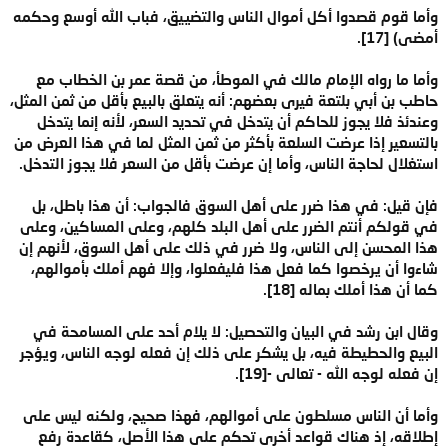
وأما قوم قصدوا أكل أموال الناس والتضييق، فباب الله أوسع وحكمه
أمضى) [17].
وأما ما رواه الإمام مالك في الموطأ، من قصة عمر بن الخطاب مع
حاطب بن أبي بلتعة فيرى بعضهم: أنه يتعلق بالبيع بأقل من ثمن المثل،
وعندئذ فلا يجوز للحاكم أن يتدخل في تحديد السعر، لأنه إنما يتدخل
بالتسعير إذا عرضت السلعة بأكثر من ثمن المثل لما في هذا العرض من
استغلال لحاجة الناس، وأما إن عرضت بأقل من السعر فلا يجوز التدخل.
فإن قيل: في هذا ضرر على أهل السوق فالجواب: أن هذا باطل، بل
في قولكم أنتم الضرر على أهل البلد كلهم، وعلى المساكين، وعلى
هذا المحسن إلى الناس، ولا ضرر في ذلك على أهل السوق، لأنهم إن
شاءوا أن يرخصوا كما فعل هذا فليفعلوا، وإلا فهم أملك بأموالهم،
كما أن هذا أملك بماله [18].
وقال ابن رشد في البيان والتحصيل: لا يلام أحد على المسامحة في
البيع والحطيطة فيه، بل يشكر على ذلك إن فعله لوجه الناس، ويؤجر
إن فعله لوجه الله - تعالى -[19].
وأما أن الناس مسلطون على أموالهم، فهذا صحيح، ولكنه ليس على
إطلاقه، إذ هناك قواعد أخرى تحكم على هذا الأصل، كقاعدة رفع