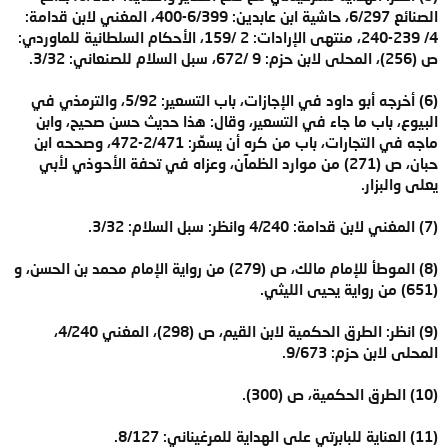
الصنائع 6/297، حاشية ابن عابدين: 6/399-400، المغني لابن قدامة:
4/ 239-240، منتهى الإرادات: 2 /159، الأحكام السلطانية للماوردي:
ص (256)، المحلى لابن حزم: 9 /672، سبل السلام للصنعاني: 3/32.
(6) أخرجه أبو داود في الإجازات، باب التسعير: 5/92، والترمذي في
البيوع، باب ما جاء في التسعير، وقال: هذا حديث حسن صحيح، وابن
ماجه في التجارات، باب من كره أن يسعِّر: 2/471-472، وصححه ابن
حبان، ص (271) من موارد الظمآن، وعزاه في تحفة الأحوذي لأبي
يعلى والبزار.
(7) المغني لابن قدامة: 4/240 وانظر: سبل السلام: 3/32.
(8) الموطأ للإمام مالك، ص (279) من رواية الإمام محمد بن الحسن، و
(651) من رواية يحيى الليثي.
(9) انظر: الطرق الحكمية لابن القيم، ص (298)، المغني 4/240،
المحلى لابن حزم: 9/673.
(10) الطرق الحكمية، ص (300).
(11) العناية للبابرتي على الهداية للمرغيناني: 8/127.