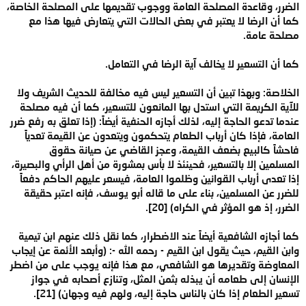
الضرر، وقاعدة المصلحة العامة ووجوب تقديمها على المصلحة الخاصة،
كما أن الرضا لا يعتبر في بعض الحالات التي يتعارض فيها هذا مع
مصلحة عامة.
كما أن التسعير لا يخالف آية الرضا في التعامل.
الخلاصة: وبهذا تبين أن التسعير ليس فيه مخالفة للحديث الشريف ولا
للآية الكريمة التي استدل بها المانعون للتسعير، كما أن فيه مصلحة
عندما تدعو الحاجة إليه، لذلك أجازه الحنفية أيضاً: (إذا تعلق به رفع ضرر
العامة، فإذا كان أرباب الطعام يتحكمون ويتعدون عن القيمة تعدياً
فاحشاً كالبيع بضعف القيمة، وعجز القاضي عن صيانة حقوق
المسلمين إلا بالتسعير، فحينئذ لا بأس بمشورة من أهل الرأي والبصيرة،
إذا تعدى أرباب القوانين وظلموا العامة، فيسعر عليهم الحاكم دفعاً
للضرر عن المسلمين، بناء على ما قاله أبو يوسف، فإنه اعتبر حقيقة
الضرر، إذ هو المؤثر في الكراه) [20].
كما أجازه الشافعية أيضاً عند الاضطرار، كما نقل ذلك عنهم ابن تيمية
وابن القيم، حيث يقول ابن القيم - رحمه الله -: (وأبعد الأئمة عن إيجاب
المعاوضة وتقديرها هو الشافعي، مع هذا فإنه يوجب على من اضطر
الإنسان إلى طعامه أن يبذله بثمن المثل، وتنازع أصحابه في جواز
تسعير الطعام إذا كان بالناس حاجة إليه، ولهم فيه وجهان) [21].