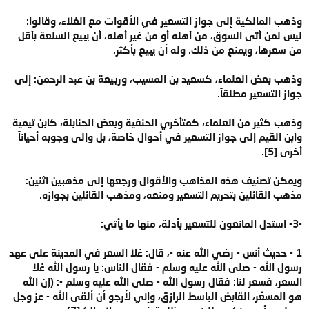
وذهب المالكية إلى جواز التسعير في الأقوات مع الغلاء، وقالوا:
ليس لمن أتى السوق، من أهله أو من غير أهله، أن يبيع السلعة بأقل
من سعرها، ويمنع من ذلك. وله أن يبيع بأكثر.
وذهب بعض العلماء، كسعيد بن المسيب، وربيعة بن عبد الرحمن: إلى
جواز التسعير مطلقاً.
وذهب كثير من العلماء، كمتأخري الحنفية وبعض الحنابلة، كابن تيمية
وابن القيم إلى جواز التسعير في أحوال خاصة، بل وإلى وجوبه أحياناً
أخرى [5].
ويمكن تصنيف هذه المذاهب والأقوال ورجعها إلى مذهبين اثنين:
مذهب القائلين بتحريم التسعير ومنعه، ومذهب القائلين بجوازه.
-3- استدل المانعون للتسعير بأدلة، منها ما يأتي:
1 - حديث أنس - رضي الله عنه -، قال: غلا السعر في المدينة على عهد
رسول الله - صلى الله عليه وسلم - فقال الناس: يا رسول الله غلا
السعر، فسعر لنا: فقال رسول الله - صلى الله عليه وسلم -: (إن الله
هو المسعِّر، القابض الباسط الرازق، وإني لأرجو أن ألقى الله - عز وجل