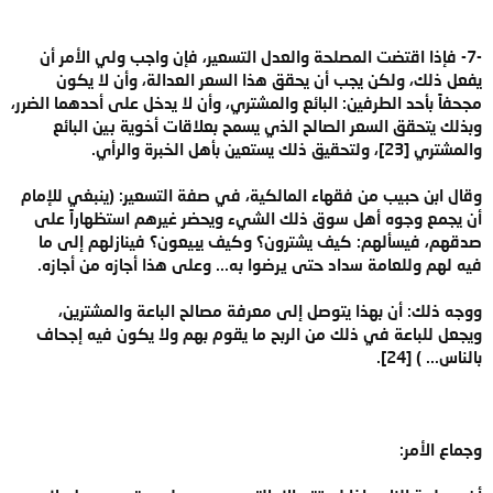
-7- فإذا اقتضت المصلحة والعدل التسعير، فإن واجب ولي الأمر أن
يفعل ذلك، ولكن يجب أن يحقق هذا السعر العدالة، وأن لا يكون
مجحفاً بأحد الطرفين: البائع والمشتري، وأن لا يدخل على أحدهما الضرر،
وبذلك يتحقق السعر الصالح الذي يسمح بعلاقات أخوية بين البائع
والمشتري [23]، ولتحقيق ذلك يستعين بأهل الخبرة والرأي.
وقال ابن حبيب من فقهاء المالكية، في صفة التسعير: (ينبغي للإمام
أن يجمع وجوه أهل سوق ذلك الشيء ويحضر غيرهم استظهاراً على
صدقهم، فيسألهم: كيف يشترون؟ وكيف يبيعون؟ فينازلهم إلى ما
فيه لهم وللعامة سداد حتى يرضوا به... وعلى هذا أجازه من أجازه.
ووجه ذلك: أن بهذا يتوصل إلى معرفة مصالح الباعة والمشترين،
ويجعل للباعة في ذلك من الربح ما يقوم بهم ولا يكون فيه إجحاف
بالناس... ) [24].
وجماع الأمر: