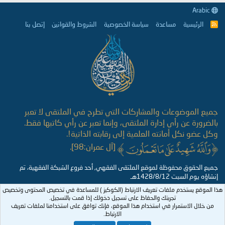
Arabic
الرئيسية
مساعدة
سياسة الخصوصية
الشروط والقوانين
إتصل بنا
R
S
S
جميع الموضوعات والمشاركات التي تطرح في الملتقى لا تعبر
بالضرورة عن رأي إدارة الملتقى، وإنما تعبر عن رأي كاتبها فقط.
وكل عضو نكل أمانته العلمية إلى رقابته الذاتية!.
[آل عمران:98].
جميع الحقوق محفوظة لموقع الملتقى الفقهي, أحد فروع الشبكة الفقهية، تم
إنشاؤه يوم السبت 1428/8/12هـ
هذا الموقع يستخدم ملفات تعريف الارتباط (الكوكيز ) للمساعدة في تخصيص المحتوى وتخصيص
تجربتك والحفاظ على تسجيل دخولك إذا قمت بالتسجيل.
من خلال الاستمرار في استخدام هذا الموقع، فإنك توافق على استخدامنا لملفات تعريف
الارتباط.