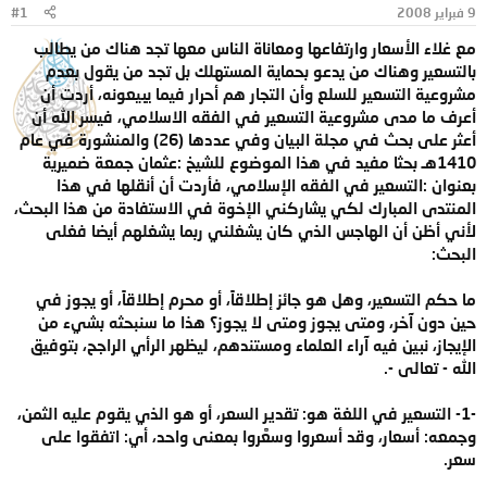
9 فبراير 2008
#1
و
ب
ض
د
مع غلاء الأسعار وارتفاعها ومعاناة الناس معها تجد هناك من يطالب
و
ء
بالتسعير وهناك من يدعو بحماية المستهلك بل تجد من يقول بعدم
ع
مشروعية التسعير للسلع وأن التجار هم أحرار فيما يبيعونه، أردت أن
أعرف ما مدى مشروعية التسعير في الفقه الاسلامي، فيسر الله أن
أعثر على بحث في مجلة البيان وفي عددها (26) والمنشورة في عام
1410هـ بحثا مفيد في هذا الموضوع للشيخ :عثمان جمعة ضميرية
بعنوان :التسعير في الفقه الإسلامي، فأردت أن أنقلها في هذا
المنتدى المبارك لكي يشاركني الإخوة في الاستفادة من هذا البحث،
لأني أظن أن الهاجس الذي كان يشغلني ربما يشغلهم أيضا فغلى
البحث:
ما حكم التسعير، وهل هو جائز إطلاقاً، أو محرم إطلاقاً، أو يجوز في
حين دون آخر، ومتى يجوز ومتى لا يجوز؟ هذا ما سنبحثه بشيء من
الإيجاز، نبين فيه آراء العلماء ومستندهم، ليظهر الرأي الراجح، بتوفيق
الله - تعالى -.
-1- التسعير في اللغة هو: تقدير السعر، أو هو الذي يقوم عليه الثمن،
وجمعه: أسعار، وقد أسعروا وسعَّروا بمعنى واحد، أي: اتفقوا على
سعر.