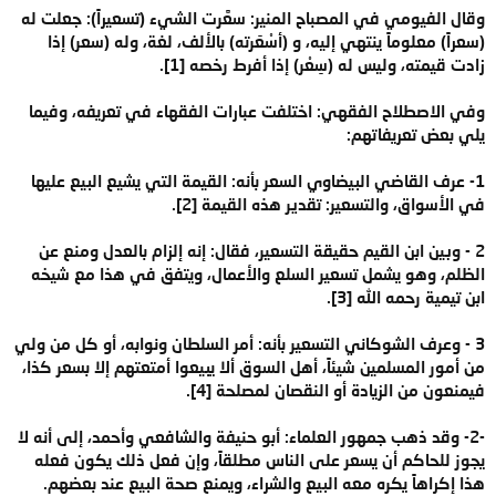
وقال الفيومي في المصباح المنير: سعَّرت الشيء (تسعيراً): جعلت له
(سعراً) معلوماً ينتهي إليه، و (أسْعَرته) بالألف، لغة، وله (سعر) إذا
زادت قيمته، وليس له (سِعْر) إذا أفرط رخصه [1].
وفي الاصطلاح الفقهي: اختلفت عبارات الفقهاء في تعريفه، وفيما
يلي بعض تعريفاتهم:
1- عرف القاضي البيضاوي السعر بأنه: القيمة التي يشيع البيع عليها
في الأسواق، والتسعير: تقدير هذه القيمة [2].
2 - وبين ابن القيم حقيقة التسعير، فقال: إنه إلزام بالعدل ومنع عن
الظلم، وهو يشمل تسعير السلع والأعمال، ويتفق في هذا مع شيخه
ابن تيمية رحمه الله [3].
3 - وعرف الشوكاني التسعير بأنه: أمر السلطان ونوابه، أو كل من ولي
من أمور المسلمين شيئاً، أهل السوق ألا يبيعوا أمتعتهم إلا بسعر كذا،
فيمنعون من الزيادة أو النقصان لمصلحة [4].
-2- وقد ذهب جمهور العلماء: أبو حنيفة والشافعي وأحمد، إلى أنه لا
يجوز للحاكم أن يسعر على الناس مطلقاً، وإن فعل ذلك يكون فعله
هذا إكراهاً يكره معه البيع والشراء، ويمنع صحة البيع عند بعضهم.