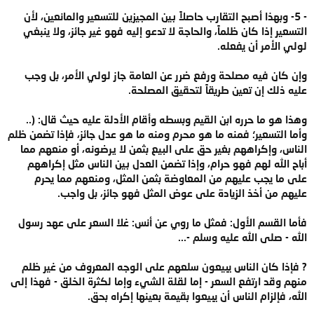
- 5- وبهذا أصبح التقارب حاصلاً بين المجيزين للتسعير والمانعين، لأن
التسعير إذا كان ظلماً، والحاجة لا تدعو إليه فهو غير جائز، ولا ينبغي
لولي الأمر أن يفعله.
وإن كان فيه مصلحة ورفع ضرر عن العامة جاز لولي الأمر، بل وجب
عليه ذلك إن تعين طريقاً لتحقيق المصلحة.
وهذا هو ما حرره ابن القيم وبسطه وأقام الأدلة عليه حيث قال: (..
وأما التسعير؛ فمنه ما هو محرم ومنه ما هو عدل جائز، فإذا تضمن ظلم
الناس، وإكراههم بغير حق على البيع بثمن لا يرضونه، أو منعهم مما
أباح الله لهم فهو حرام، وإذا تضمن العدل بين الناس مثل إكراههم
على ما يجب عليهم من المعاوضة بثمن المثل، ومنعهم مما يحرم
عليهم من أخذ الزيادة على عوض المثل فهو جائز، بل واجب.
فأما القسم الأول: فمثل ما روي عن أنس: غلا السعر على عهد رسول
الله - صلى الله عليه وسلم -...
? فإذا كان الناس يبيعون سلعهم على الوجه المعروف من غير ظلم
منهم وقد ارتفع السعر - إما لقلة الشيء وإما لكثرة الخلق - فهذا إلى
الله، فإلزام الناس أن يبيعوا بقيمة بعينها إكراه بحق.