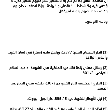
أن مصلحة الناس إذا لم تتم إلا بالتسعير سعر عليهم تسعير عدل، لا
وَكْس فيه ولا شطط - لا نقصان ولا زيادة - وإذا اندفعت حاجتهم
وقامت مصلحتهم بدونه لم يفعل.
وبالله التوفيق.
ــــــــــــــــــــــــــــــــــــ
(1) انظر المصباح المنير: 1/277، وراجع مادة (سعر) في لسان العرب
وأساس البلاغة.
(2) رسائل مفتي زادة نقلاً عن: الملكية في الشريعة، د عبد السلام
العبادي: 2/ 301.
(3) الطرق الحكمية، لابن القيم، ص (387)، طبعة محي الدين عبد
الحميد.
(4) نيل الأوطار للشوكاني: 5 / 335، دار الجيل، بيروت.
(5) انظر: الهداية للمرغيناني مع فتح القدير والعناية: 8/127، بدائع