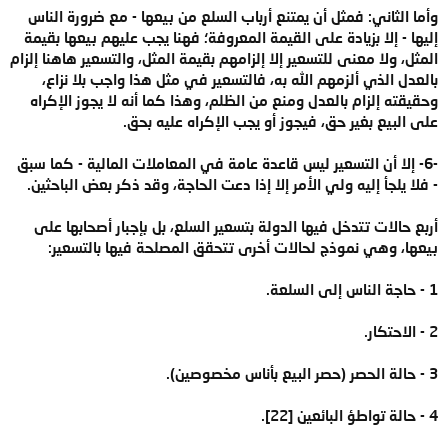
وأما الثاني: فمثل أن يمتنع أرباب السلع من بيعها - مع ضرورة الناس
إليها - إلا بزيادة على القيمة المعروفة؛ فهنا يجب عليهم بيعها بقيمة
المثل، ولا معنى للتسعير إلا إلزامهم بقيمة المثل، والتسعير هاهنا إلزام
بالعدل الذي ألزمهم الله به، فالتسعير في مثل هذا واجب بلا نزاع،
وحقيقته إلزام بالعدل ومنع من الظلم، وهذا كما أنه لا يجوز الإكراه
على البيع بغير حق، فيجوز أو يجب الإكراه عليه بحق.
-6- إلا أن التسعير ليس قاعدة عامة في المعاملات المالية - كما سبق
- فلا يلجأ إليه ولي الأمر إلا إذا دعت الحاجة، وقد ذكر بعض الباحثين.
أربع حالات تتدخل فيها الدولة بتسعير السلع، بل بإجبار أصحابها على
بيعها، وهي نموذج لحالات أخرى تتحقق المصلحة فيها بالتسعير:
1 - حاجة الناس إلى السلعة.
2 - الاحتكار.
3 - حالة الحصر (حصر البيع بأناس مخصوصين).
4 - حالة تواطؤ البائعين [22].