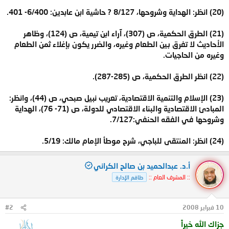
(20) انظر: الهداية وشروحها، 8/127 ? حاشية ابن عابدين: 6/400- 401.
(21) الطرق الحكمية، ص (307)، آراء ابن تيمية، ص (124)، وظاهر
الأحاديث لا تفرق بين الطعام وغيره، والضرر يكون بإغلاء ثمن الطعام
وغيره من الحاجيات.
(22) انظر الطرق الحكمية، ص (285-287).
(23) الإسلام والتنمية الاقتصادية، تعريب نبيل صبحي، ص (44)، وانظر:
المبادئ الاقتصادية والبناء الاقتصادي للدولة، ص (71- 76)، الهداية
وشروحها في الفقه الحنفي:7/127.
(24) انظر: المنتقى للباجي، شرح موطأ الإمام مالك: 5/19.
أ.د. عبدالحميد بن صالح الكراني
:: المشرف العام ::
طاقم الإدارة
10 فبراير 2008
#2
جزاك الله خيراً