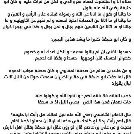
صلاة الا و استغفرت لحماد مع والدي و لكل من قرأت عليه. و كان ابو
حنيفة رضي الله عنه يقول
ما جائنا او يقول ما اتانا عن الله و رسوله قبلناه على الرأس و العين و
ما جائنا او ما اتانا عن الصحابة اخترنا احسنه و لم نخرج عن اقاويلهم و ما
جائنا او ما اتانا عن التابعين فهم رجال و نحن رجال و كذا في ربيع الابرار,
و كان ابو حنيفة كثيرا ما ينشد هذين البيتين:
حسدوا الفتى ان لم ينالوا سعيه - و الكل اعداء له و خصوم
كضرائر الحسناء قلن لوجهها - حسدا و بغضا انه لدميم
و عن خلف بن سالم عن صدقة المقابري و كان صدقة مجاب الدعوة
قال لما دفت ابو حنيفة في مقابر الخيزران سمعت صوتا من الليل ثلاث
ليال يقول:
ذهب الفقه فلا فقه لكم - و اتقوا الله و كونوا حنفا
مات نعمان فمن هذا الذي - يحيي الليل اذ ما سجفا
قال الامام الشافعي رضي الله عنه قيل لمالك هل رأيت ابا حنيفة؟
قال نعم رأيت رجلا لو كلمك في هذه السارية ان يجعلها ذهبا لقام
بحجته و عن علي بن عاصم قال لو زون عقل ابو حنيفة بعقل اهل الارض
لرجح به, و صلى ابو حنيفة صلى الفجر بوضوء العشاء اربعين سنة و