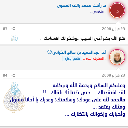
د. رأفت محمد رائف المصري
د
:: متخصص ::
23 فبراير 2008
#3
نفع الله بكم أخي الحبيب ..وشكر لك اهتمامك ..
أ.د. عبدالحميد بن صالح الكراني
:: المشرف العام ::
طاقم الإدارة
23 فبراير 2008
#4
وعليكم السلام ورحمة الله وبركاته
لقد افتقدناك ... حتى ظننا ألا نلقاك...!!
فالحمد لله على عودك؛ وسلامتك؛ وعذرك يا أخانا مقبول ...
ومثلك يفتقد ...
وأحبابك وإخوانك بانتظارك ...