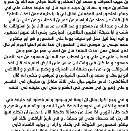
بن حبيب الصواف و محمد ابن المكندر و نافعا مولى عبد الله بن عمر و
هشام بن عروة و سماك بن حرب. و فيه قال ابو حنيفة دخلت على ابي
جعفر المنصور امير المؤمنين فقال لي يا ابا حنيفة عمن اخذت العلم؟
قال قلت عن حماد عن ابراهيم عن عمر بن الخطاب و عن علي بن ابي
طالب و عبد الله بن مسعود و عبد الله بن عباس قال بخ بخ استوثقت ما
شئت يا ابا حنيفة الطيبين الطاهرين المباركين رضي الله عنهم اجمعين.
و فيه ايضا قيل دخل ابو حنيفة يوما على المنصور و هو ابو جعفر و
عنده عيسى بن موسى فقال المنصور ان هذا لعالم الدنيا اليوم ثم قال
له يا نعمان عمن اخذت العلم؟ قال عن اصحاب عمر عن عمر و عن
اصحاب علي عن علي و عن اصحاب عبد الله ابن مسعود عن عبد الله بن
مسعود و ما كان في وقت ابن عباس على الارض اعلم منه قال لقد
استوثقت روى عن ابي حنيفة ابن المبارك و وكيع بن الجراح و القاضي
ابو يوسف و محمد بن الحسن الشيباني و غيرهم. و حكى انه قال
الشافعي : الناس كلهم عيال على ثلاثة مقاتل بن سليمان في التفسير
و على زهير بن ابي سلمى في الشعر و على ابي حنيفة في الفقه
و في ربيع الابرار يقال ان اربعة لم يسبقوا و لم يلحقوا ابو حنيفة في
الفقه و الخليل في نحوه و الجاحظ في تأليفه و ابو تمام في شعره, و
فيه كان الثوري اذا سئل عن مسألة دقيقة قال لا يحسن ان يتكلم فيها
الا رجل قد حسدناه يعني ابو حنيفة . و في تاريخ اليافعي نقله ابو
جعفر المنصور من الكوفة الى بغداد و اراد ان يوليه القضاء فأبى
فحلف عليه ليفعلن فحلف ابو حنيفة لا يفعل فقال الربيع بن يونس