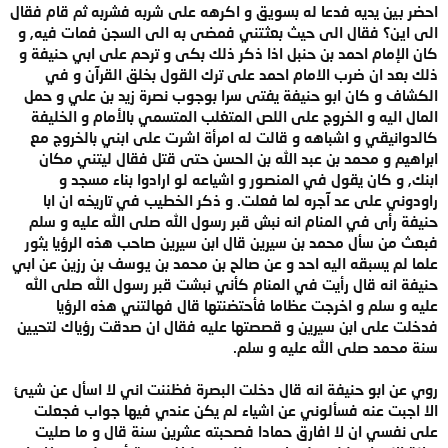
احضر بين يديه فدعا له بسويق و اكرهه على شربه فشربه ثم قام فقال
الى اين؟ فقال الى حيث بعثتني فمضى به الى السجن فمات فيه, و
كان الإمام احمد بن حنبل اذا ذكر ذلك بكى و ترحم على ابي حنيفة و
ذلك بعد ان ضرب الامام احمد على ترك القول بخلق القرآن و في
الكشاف و كان ابو حنيفة يفتى سرا بوجوب نصرة زيد بن علي و حمل
المال اليه و الخروج على اللص المتغلب المتسمي بالأمام و الخليفة
كالدوانيقي و اشباهه و قالت له امرأة اشرت على ابني بالخروج مع
ابراهيم و محمد بن عبد الله بن الحسن حتى قتل فقال ليتني مكان
ابنك, و كان يقول في المنصور و اشياعه لو ارادوا بناء مسجد و
راودوني على عد آجره لما فعلت. و ذكر الخطيب في تاريخه ان ابا
حنيفة رأى في المنام انه نبش قبر رسول الله صلى الله عليه و سلم
فبعث من سأل محمد بن سيرين قال ابن سيرين صاحب هذه الرؤيا يثور
علما لم يسبقه اليه احد و عن صالح بن محمد بن يوسف بن رزين عن ابي
حنيفة انه قال رأيت في المنام كأني نبشت قبر رسول الله صلى الله
عليه و سلم و اخرجت عظاما فأحتضنتها قال فهالتني هذه الرؤيا
فدخلت على ابن سيرين و قصصتها عليه فقال ان صدقت رؤياك لتحيين
سنة محمد صلى الله عليه و سلم.
روي عن ابو حنيفة انه قال دخلت البصرة فظننت اني لا اسأل عن شيئ
الا اجبت عنه فسألوني عن اشياء لم يكن عندي فيها جواب فجعلت
على نفسي ان لا افارق حمادا فصحبته عشرين سنة قال و ما صليت