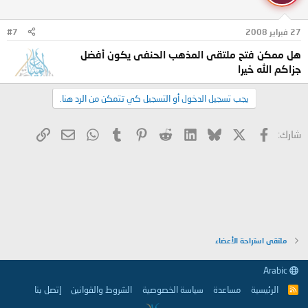
27 فبراير 2008
#7
هل ممكن فتح ملتقى المذهب الحنفى يكون أفضل
جزاكم الله خيرا
يجب تسجيل الدخول أو التسجيل كي تتمكن من الرد هنا.
X
فيسبوك
Bluesky
LinkedIn
Reddit
Pinterest
Tumblr
WhatsApp
الرابط
البريد الإلكتروني
شارك:
ملتقى استراحة الأعضاء
Arabic
الرئيسية
مساعدة
سياسة الخصوصية
الشروط والقوانين
إتصل بنا
R
S