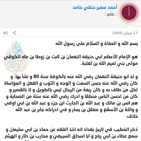
أحمد سمير حنفي حامد
أ
:: متابع ::
27 فبراير 2008
#5
بسم الله و الصلاة و السلام على رسول الله
هو الإمام الأعظم ابي حنيفة النعمان بن ثابت بن زوطا بن ماه الكوفي
مولى بني تميم الله بن ثعلبة.
و لد ابو حنيفة النعمان رضي الله عنه بالكوفة سنة 80 و نشأ بها. و
كان رضي الله عنه حسن السمت و الوجه و الثوب و الفعل و المواساة
لكل من طاف به و كان ربعة من الرجال ليس بالطويل و لا بالقصير و
كان من احسن الناس منطقا و ادرك رضي الله عنه ستة من الصحابة و
هم انس بن مالك و عبد الله بن الحارث ابن جزء و عبد الله بن ابي اوفى
و وائلة بن الأسقع و معقل بن يسار و في ادراكه جابر بن عبد الله
خلاف.
ذكر الخطيب في تاريخ بغداد انه اخذ الفقه عن حماد بن ابي سليمان و
سمع عطاء بن ابي رباح و ابا اسحاق السبيعي و محارب بن دثار و الهيثم