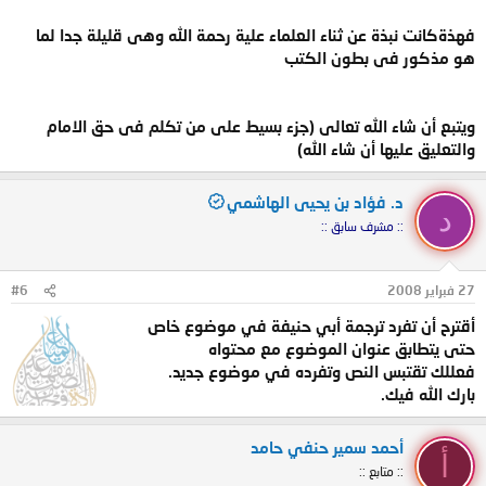
فهذةكانت نبذة عن ثناء العلماء علية رحمة الله وهى قليلة جدا لما
هو مذكور فى بطون الكتب
ويتبع أن شاء الله تعالى (جزء بسيط على من تكلم فى حق الامام
والتعليق عليها أن شاء الله)
د. فؤاد بن يحيى الهاشمي
د
:: مشرف سابق ::
27 فبراير 2008
#6
أقترح أن تفرد ترجمة أبي حنيفة في موضوع خاص
حتى يتطابق عنوان الموضوع مع محتواه
فعللك تقتبس النص وتفرده في موضوع جديد.
بارك الله فيك.
أحمد سمير حنفي حامد
أ
:: متابع ::