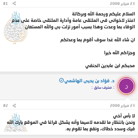
23 فبراير 2008
#1
و
ب
ض
د
السلام عليكم ورحمة الله وبركاتة
و
ء
اعتذر لاخوانى فى الملتقى عامة وأدارة الملتقى خاصة على عدم
ع
الوفاء بما وعدت وهذا بسبب أمور نزلت بى والله المستعان
ان شاء الله غدا سوف أقوم بما وعدتكم
وجزاكم الله خيرا
محبكم ابن عابدين الحنفي
د. فؤاد بن يحيى الهاشمي
د
:: مشرف سابق ::
23 فبراير 2008
#2
لا بأس أخي
ونحن بانتظار ما تقدمه لاسيما وأنه يشكل فراغا في الموقع بارك الله
فيك وسدد خطاك، ونفع بما تقوم به.