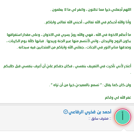
اللهم أجعلني خيرا مما تظنون ، واغفر لي ما لا يعلمون .
فبودِّي أن أتشرف بمعرفتك؛ ولو تجمشت لقاءك؛ لأتعلم
من نبل أخلاقك؛ وأنهل من حرصك على تزكية النفس؛
وأنا والله أحبكم في الله تعالى ، أحبني الله تعالى واياكم .
وطهارة القلب؛ فضلاً عن العلم الذي يُقصد.
ما أعظم الاخوة في الله ، فهي والله روحٌ يسري في الاخوان ، وعلى مقدار استغراقها
ولا أظنها رغبتي لوحدي؛ وربما انتدبت عن إخوتي؛
يكون الروح والريحان ، واني لأتنسم منها عبير الجنة وريحها . فبابها ظلّة يوم الكربات ،
ولا أظنك إلا مجيباً الطلب:
وصدقها منابر النور في الجنات ، جعلني الله واياكم من المتحابين فيه سبحانه .
أعتذر لأني تأخرت في التعريف بنفسي ، فكان حقكم عليّ أن أعرف بنفسي قبل طلبكم
فحبذا تلمساً ملحاً أن تـ
.
وان كان كما يقال : " تسمع بالمعيديّ خيرا من أن تراه " .
يجب أن تكون مسجلاً لمشاهدة الروابط
غفر الله لي ولكم
على الموضوع الذي به الرابط أعلاه
أحمد بن فخري الرفاعي
وجزاك الله خيراً
أ
:: مشرف سابق ::