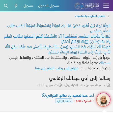
تسجيل الدخول
تسجيل
ملتقى التعارف والمناسبات
العِلْمُ رَحِمٌ بَيْنَ أَهْلِهِ، فَحَيَّ هَلاً بِكَ مُفِيْدَاً وَمُسْتَفِيْدَاً، مُشِيْعَاً لآدَابِ طَالِبِ
العِلْمِ وَالهُدَى،
مُلازِمَاً لِلأَمَانَةِ العِلْمِيةِ، مُسْتَشْعِرَاً أَنَّ: (الْمَلَائِكَةَ لَتَضَعُ أَجْنِحَتَهَا لِطَالِبِ الْعِلْمِ
رِضًا بِمَا يَطْلُبُ) [رَوَاهُ الإَمَامُ أَحْمَدُ]،
فَهَنِيْئَاً لَكَ سُلُوْكُ هَذَا السَّبِيْلِ؛ (وَمَنْ سَلَكَ طَرِيقًا يَلْتَمِسُ فِيهِ عِلْمًا سَهَّلَ اللَّهُ
لَهُ بِهِ طَرِيقًا إِلَى الْجَنَّةِ) [رَوَاهُ الإِمَامُ مُسْلِمٌ]،
مرحباً بزيارتك الأولى للملتقى، وللاستفادة من الملتقى والتفاعل فيسرنا
تسجيلك
عضواً فاعلاً ومتفاعلاً،
وإن كنت عضواً سابقاً
فهلم إلى رحاب العلم من هنا.
رسالة: إلى أبي عبدالله الرفاعي
ب
ت
أ.د. عبدالحميد بن صالح الكراني
25 فبراير 2008
ا
ا
د
ر
أ.د. عبدالحميد بن صالح الكراني
ئ
ي
:: المشرف العام ::
طاقم الإدارة
ا
خ
ل
ا
م
ل