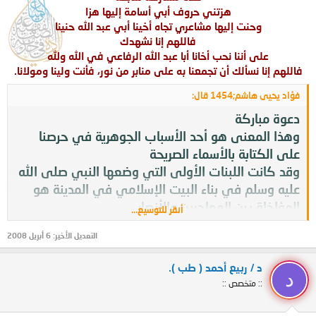
هزتني حروف أبي أسامة إليها هزا
وحنت إليها مشاعري تجاه أخينا أبي عبد الله حنينا
فاللهم إنا نشهدك
على أننا نحب أخانا أبا عبد الله الرفاعي في الله ولله
فاللهم إنا نسألك أن تجمعنا به على منابر من نور، فأنت ولينا ومولانا.
فؤاد يحيى هاشم;1454 قال:
دعوة مباركة
وهذا المعنى هو أحد الأسباب الجوهرية في حرصنا
على الكتابة بالأسماء الصريحة
وقد كانت اللبنات الأولى التي وضعها النبي صلى الله
عليه وسلم في بناء البيت الإسلامي في المدينة هو
المؤاخاة بين المهاجرين والأنصار
أنقر للتوسيع...
فكانت معدودة من منن الله سبحانه وتعالى إذ قال:
التعديل الأخير:
6 أبريل 2008
{وَاذْكُرُواْ نِعْمَتَ اللّهِ عَلَيْكُمْ إِذْ كُنتُمْ أَعْدَاء فَأَلَّفَ بَيْنَ
وقال
قُلُوبِكُمْ فَأَصْبَحْتُم بِنِعْمَتِهِ إِخْوَاناً} [آل عمران:103].
د / ربيع أحمد ( طب ).
د
سبحانه:
{وَأَلَّفَ بَيْنَ قُلُوبِهِمْ لَوْ أَنفَقْتَ مَا فِي الأَرْضِ جَمِيعاً
:: متخصص ::
مَّا أَلَّفَتْ بَيْنَ قُلُوبِهِمْ وَلَـكِنَّ اللّهَ أَلَّفَ بَيْنَهُمْ} [الأنفال:63].
فاللهم ألف بين قلوبنا كما ألفت بين قلوب أصحاب