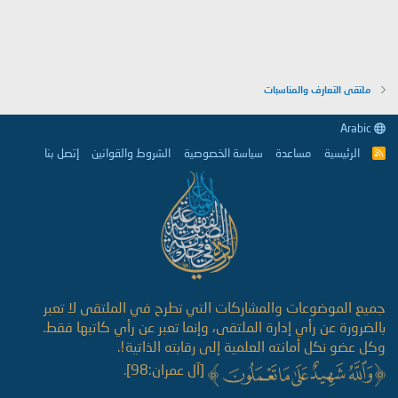
ملتقى التعارف والمناسبات
Arabic
الرئيسية
مساعدة
سياسة الخصوصية
الشروط والقوانين
إتصل بنا
R
S
S
جميع الموضوعات والمشاركات التي تطرح في الملتقى لا تعبر
بالضرورة عن رأي إدارة الملتقى، وإنما تعبر عن رأي كاتبها فقط.
وكل عضو نكل أمانته العلمية إلى رقابته الذاتية!.
[آل عمران:98].