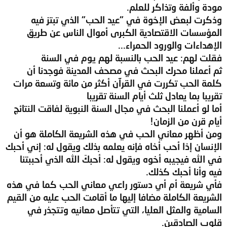
مودة وألفة وتذاكر للعلم.
وذكرت لبعض الإخوة في "عيد الحب" الذي تبتز فيه
المؤسسات الاقتصادية الكبرى أموال الناس عن طريق
الإهداءات والورود الحمراء...
فقلت لهم: عيد الحب بالنسبة لهم يوم في السنة
ثم أعملنا محرك البحث في مصحف المدينة فوجدنا أن
كلمة الحب تكررت في القرآن أكثر من مائة وتسعة مرات
تقريبا بما يعادل ثلث أيام السنة تقريبا
أما لو أعملنا البحث في مجال السنة النبوية لفاقت النتائج
أيام قرن من الزمان!
ومن أظهر معاني الحب في هذه الشريعة الكاملة هو أن
الإنسان إذا أحب أخاه فإنه يعلمه بذلك ويقول له: إني أحبك
في الله فيجيبه أخوه ويقول له: أحبكَ الله الذي أحببتنا
فيه وأنا أحبك كذلك.
فأي شريعة أم أي دستور راعي معاني الحب كما في هذه
الشريعة الكاملة مضافا إليها ما أقامت الحب عليه من القيم
السامية والمثل العليا، التي تتأصل معانيه وتتجذر في
قلوب الصادقين.