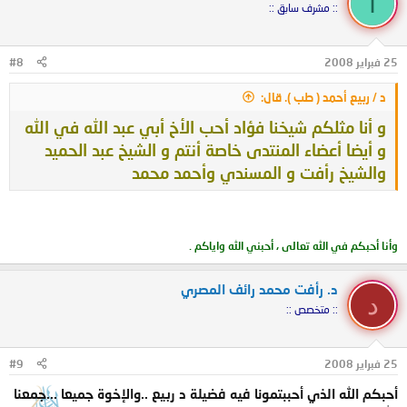
أ
:: مشرف سابق ::
25 فبراير 2008
#8
د / ربيع أحمد ( طب ). قال:
و أنا مثلكم شيخنا فؤاد أحب الأخ أبي عبد الله في الله
و أيضا أعضاء المنتدى خاصة أنتم و الشيخ عبد الحميد
والشيخ رأفت و المسندي وأحمد محمد
وأنا أحبكم في الله تعالى ، أحبني الله واياكم .
د. رأفت محمد رائف المصري
د
:: متخصص ::
25 فبراير 2008
#9
أحبكم الله الذي أحببتمونا فيه فضيلة د ربيع ..والإخوة جميعا ...جمعنا