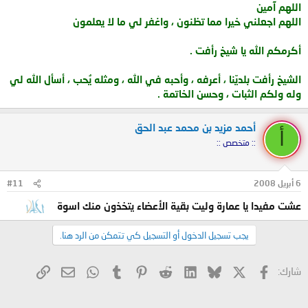
اللهم آمين
اللهم اجعلني خيرا مما تظنون ، واغفر لي ما لا يعلمون
أكرمكم الله يا شيخ رأفت .
الشيخ رأفت بلديّنا ، أعرفه ، وأحبه في الله ، ومثله يُحب ، أسأل الله لي
وله ولكم الثبات ، وحسن الخاتمة .
أحمد مزيد بن محمد عبد الحق
أ
:: متخصص ::
6 أبريل 2008
#11
عشت مفيدا يا عمارة وليت بقية الأعضاء يتخذون منك اسوة
يجب تسجيل الدخول أو التسجيل كي تتمكن من الرد هنا.
X
فيسبوك
Bluesky
LinkedIn
Reddit
Pinterest
Tumblr
WhatsApp
الرابط
البريد الإلكتروني
شارك: