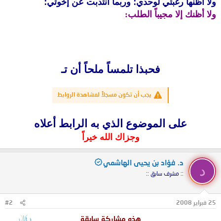
ولا أظنها رغبتي لوحدي؛ وربما انتدبت عن إخوتي؛
ولا أظنك إلا مجيباً الطلب:
فحبذا تلمساً ملحاً أن تـ
يجب أن تكون مسجلاً لمشاهدة الروابط
على الموضوع الذي به الرابط أعلاه
وجزاك الله خيراً
د. فؤاد بن يحيى الهاشمي
د
:: مشرف سابق ::
25 فبراير 2008
#2
هذه مشاركة سابقة