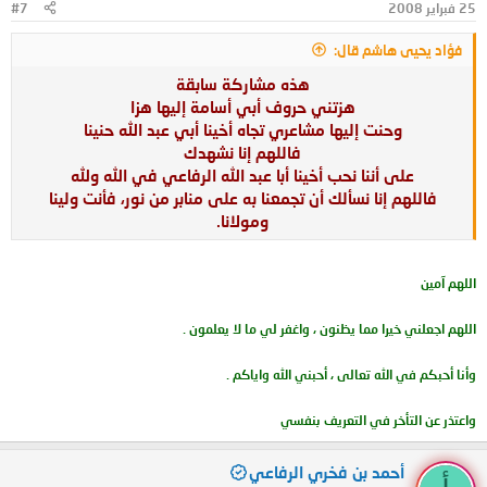
25 فبراير 2008
#7
فؤاد يحيى هاشم قال:
هذه مشاركة سابقة
هزتني حروف أبي أسامة إليها هزا
وحنت إليها مشاعري تجاه أخينا أبي عبد الله حنينا
فاللهم إنا نشهدك
على أننا نحب أخينا أبا عبد الله الرفاعي في الله ولله
فاللهم إنا نسألك أن تجمعنا به على منابر من نور، فأنت ولينا
ومولانا.
اللهم آمين
اللهم اجعلني خيرا مما يظنون ، واغفر لي ما لا يعلمون .
وأنا أحبكم في الله تعالى ، أحبني الله واياكم .
واعتذر عن التأخر في التعريف بنفسي
أحمد بن فخري الرفاعي