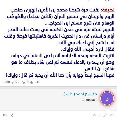
لطيفة
:
لقيت مرة شيخنا محمد بن
الأمين الهرري صاحب
الروح والريحان في تفسير القرآن (ثلاثين مجلدا) والكوكب
الوهاج في شرح مسلم ابن الحجاج....
المهم لقيته مرة في صحن الكعبة في وقت صلاة الفجر
أيام دراستي في دار الحديث الخيرية فاهتبلتها فرصة وقلت
له: يا شيخ إني أحبك في الله.
فقال لي: أحبني الله وإياك.
انتهت القصة ووجه الطرافة أنه راعى السنة في جوابه
وهو أن يبتدئ بالدعاء لنفسه ثم لمن شاء بخلاف ما هو
شائع بين الناس.
فهنا الشيخ ابتدأ جوابه بأن دعا الله أن يحبه ثم قال: وإياك!
التعديل الأخير:
25 فبراير 2008
د / ربيع أحمد ( طب ).
د
:: متخصص ::
25 فبراير 2008
#5