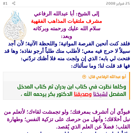
25 فبراير 2008
#1
و
ب
ض
د
إلى الشيخ: أبا عبدالله الرفاعي
و
ء
ع
مشرف ملتقيات المذاهب الفقهية
سلام الله عليك ورحمته وبركاته
وبعد:
فلقد كنت أتحين الفرصة المواتية؛ واللحظة الآتية؛ لأن أجد
سبيلاً لا حرج فيه معي؛ لأطلب منك طلباً أرجو نفاذه؛ وها قد
فتحت لي بابه؛ الذي إن ولجت منه فلا أظنك تردّني:
فها قد قلت لنا؛ وما سألناك:
أبو عبدالله الرفاعي قال:
وكلما نظرت في كتاب ابن بدران ثم كتاب المدخل
المفصل
لشيخنا
وصديقنا
الدكتور بكر يرحمه الله ،
فبودِّي أن أتشرف بمعرفتك؛ ولو تجمشت لقاءك؛ لأتعلم من
نبل أخلاقك؛ وأنهل من حرصك على تزكية النفس؛ وطهارة
القلب؛ فضلاً عن العلم الذي يُقصد.