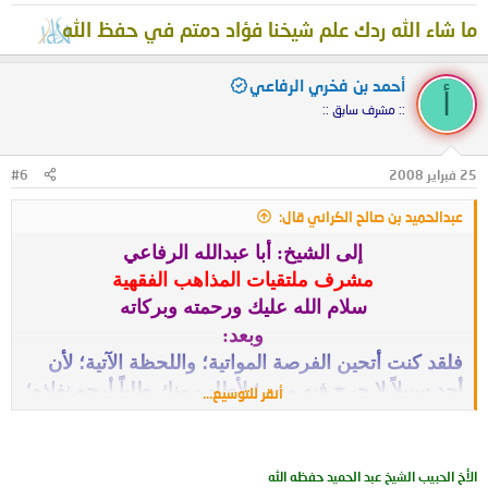
ما شاء الله ردك علم شيخنا فؤاد دمتم في حفظ الله
أحمد بن فخري الرفاعي
أ
:: مشرف سابق ::
25 فبراير 2008
#6
عبدالحميد بن صالح الكراني قال:
إلى الشيخ: أبا عبدالله الرفاعي
مشرف ملتقيات المذاهب الفقهية
سلام الله عليك ورحمته وبركاته
وبعد:
فلقد كنت أتحين الفرصة المواتية؛ واللحظة الآتية؛ لأن
أجد سبيلاً لا حرج فيه معي؛ لأطلب منك طلباً أرجو نفاذه؛
أنقر للتوسيع...
وها قد فتحت لي بابه؛ الذي إن ولجت منه فلا أظنك
تردّني:
فها قد قلت لنا؛ وما سألناك:
الأخ الحبيب الشيخ عبد الحميد حفظه الله