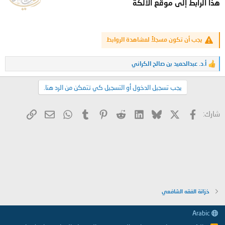
هذا الرابط إلى موقع الالكة
يجب أن تكون مسجلاً لمشاهدة الروابط
أ.د. عبدالحميد بن صالح الكراني
ا
ل
ت
يجب تسجيل الدخول أو التسجيل كي تتمكن من الرد هنا.
ف
ا
ع
X
فيسبوك
Bluesky
LinkedIn
Reddit
Pinterest
Tumblr
WhatsApp
الرابط
البريد الإلكتروني
شارك:
ل
ا
ت
:
خزانة الفقه الشافعي
Arabic