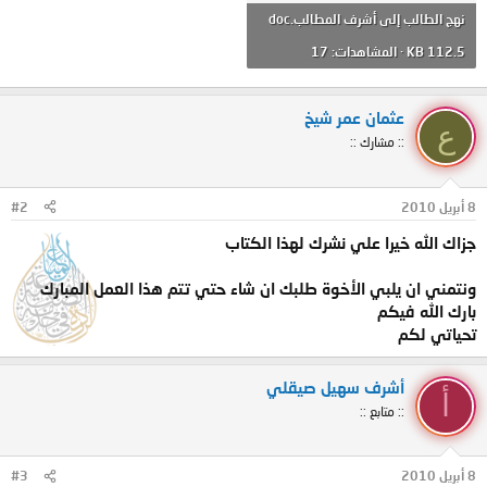
نهج الطالب إلى أشرف المطالب.doc
112.5 KB · المشاهدات: 17
عثمان عمر شيخ
ع
:: مشارك ::
8 أبريل 2010
#2
جزاك الله خيرا علي نشرك لهذا الكتاب
ونتمني ان يلبي الأخوة طلبك ان شاء حتي تتم هذا العمل المبارك
بارك الله فيكم
تحياتي لكم
أشرف سهيل صيقلي
أ
:: متابع ::
8 أبريل 2010
#3