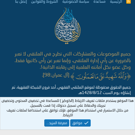
الرئيسية
مساعدة
سياسة الخصوصية
الشروط والقوانين
إتصل بنا
R
S
S
جميع الموضوعات والمشاركات التي تطرح في الملتقى لا تعبر
بالضرورة عن رأي إدارة الملتقى، وإنما تعبر عن رأي كاتبها فقط.
وكل عضو نكل أمانته العلمية إلى رقابته الذاتية!.
[آل عمران:98].
جميع الحقوق محفوظة لموقع الملتقى الفقهي, أحد فروع الشبكة الفقهية، تم
إنشاؤه يوم السبت 1428/8/12هـ
هذا الموقع يستخدم ملفات تعريف الارتباط (الكوكيز ) للمساعدة في تخصيص المحتوى وتخصيص
تجربتك والحفاظ على تسجيل دخولك إذا قمت بالتسجيل.
من خلال الاستمرار في استخدام هذا الموقع، فإنك توافق على استخدامنا لملفات تعريف
الارتباط.
موافق
معرفة المزيد...