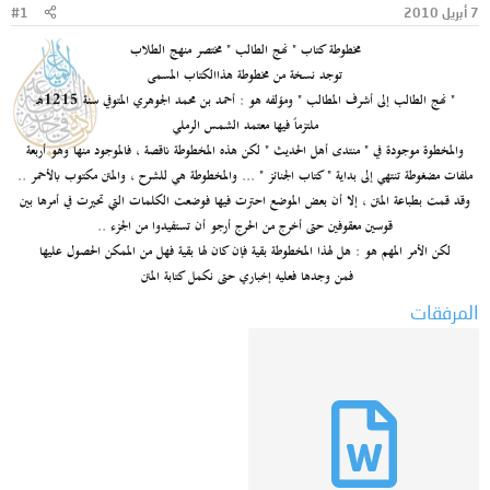
7 أبريل 2010
#1
و
ب
ض
د
مخطوطة كتاب " نهج الطالب " مختصر منهج الطلاب
و
ء
توجد نسخة من مخطوطة هذاالكتاب المسمى
ع
" نهج الطالب إلى أشرف المطالب " ومؤلفه هو : أحمد بن محمد الجوهري المتوفي سنة 1215هـ
ملتزماً فيها معتمد الشمس الرملي
والمخطوة موجودة في " منتدى أهل الحديث " لكن هذه المخطوطة ناقصة ، فالموجود منها وهو أربعة
ملفات مضغوطة تنتهي إلى بداية " كتاب الجنائز " ... والمخطوطة هي للشرح ، والمتن مكتوب بالأحمر ..
وقد قمت بطباعة المتن ، إلا أن بعض الموضع احترت فيها فوضعت الكلمات التي تحيرت في أمرها بين
قوسين معقوفين حتى أخرج من الحرج أرجو أن تستفيدوا من الجزء ..
لكن الأمر المهم هو : هل لهذا المخطوطة بقية فإن كان لها بقية فهل من الممكن الحصول عليها
فمن وجدها فعليه إخباري حتى نكمل كتابة المتن
المرفقات