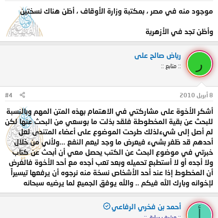
موجود منه في مصر ، بمكتبة وزارة الأوقاف ، أظن هناك نسختين
وأظن تجد في الأزهرية
رياض صالح على
ر
:: متابع ::
8 أبريل 2010
#4
أشكر الأخوة على مشاركتي في الاهتمام بهذه المتن المهم وبالنسبة
للبحث عن بقية المخطوطة فلقد بذلت ما بوسعي من البحث عنها لكن
لم أصل إلى شيءلذلك طرحت الموضوع على أعضاء المتندى لعل
أحدهم قد ظفر بشيء فيعرض ما وجد ليعم النفع ...ولأني من خلال
خبرتي في موضوع البحث عن الكتب يحصل معي أن أبحث عن كتاب
ولا أجده أو لا أستطبع تحميله وبعد تعب أجده مع أحد الأخوة فالغرض
أن المخطوط إذا عند أحد الأشخاص نسخة منه نرجوه أن يرفعها تيسيراً
لإخوانه وبارك الله فيكم .. والله يوفق الجميع لما يرضيه سبحانه
أحمد بن فخري الرفاعي
أ
:: مشرف سابق ::