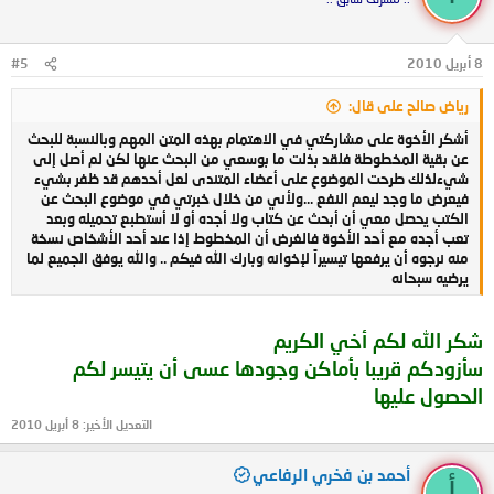
8 أبريل 2010
#5
رياض صالح على قال:
أشكر الأخوة على مشاركتي في الاهتمام بهذه المتن المهم وبالنسبة للبحث
عن بقية المخطوطة فلقد بذلت ما بوسعي من البحث عنها لكن لم أصل إلى
شيءلذلك طرحت الموضوع على أعضاء المتندى لعل أحدهم قد ظفر بشيء
فيعرض ما وجد ليعم النفع ...ولأني من خلال خبرتي في موضوع البحث عن
الكتب يحصل معي أن أبحث عن كتاب ولا أجده أو لا أستطبع تحميله وبعد
تعب أجده مع أحد الأخوة فالغرض أن المخطوط إذا عند أحد الأشخاص نسخة
منه نرجوه أن يرفعها تيسيراً لإخوانه وبارك الله فيكم .. والله يوفق الجميع لما
يرضيه سبحانه
شكر الله لكم أخي الكريم
سأزودكم قريبا بأماكن وجودها عسى أن يتيسر لكم
الحصول عليها
التعديل الأخير:
8 أبريل 2010
أحمد بن فخري الرفاعي
أ