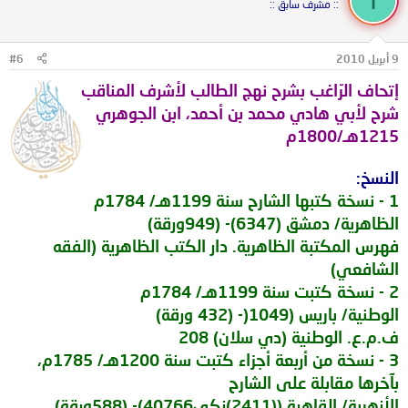
:: مشرف سابق ::
9 أبريل 2010
#6
إتحاف الرّاغب بشرح نهج الطالب لأشرف المناقب
شرح لأبي هادي محمد بن أحمد، ابن الجوهري
1215هـ/1800م
النسخ:
1 - نسخة كتبها الشارح سنة 1199هـ/ 1784م
الظاهرية/ دمشق (6347)- (949ورقة)
فهرس المكتبة الظاهرية. دار الكتب الظاهرية (الفقه
الشافعي)
2 - نسخة كتبت سنة 1199هـ/ 1784م
الوطنية/ باريس (1049(- (432 ورقة)
ف.م.ع. الوطنية (دي سلان) 208
3 - نسخة من أربعة أجزاء كتبت سنة 1200هـ/ 1785م،
بآخرها مقابلة على الشارح
الأزهرية/ القاهرة ((2411)زكي40766)- (588ورقة)