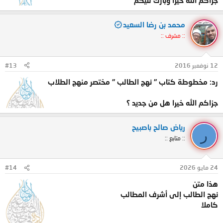
جزاكم الله خيرا وبارك فيكم
محمد بن رضا السعيد
:: مشرف ::
12 نوفمبر 2016
#13
رد: مخطوطة كتاب " نهج الطالب " مختصر منهج الطلاب
جزاكم الله خيرا هل من جديد ؟
رياض صالح باصبيح
ر
:: متابع ::
24 مايو 2026
#14
هذا متن
نهج الطالب إلى أشرف المطالب
كاملا