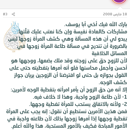
18 مارس 2008
#3
بارك الله فيك أخي أبا يوسف.
مشاركات كالعادة نفيسة وإن كنا نعتب عليك قلَّتها.
يبدو لي أن هذه المسألة وهي كشف المرأة زوجها ليس
بالضرورة أن تندرج في مسألة طاعة المرأة زوجها في
المسائل الخلافية
لأن للزوج حق على زوجته وقد ملك بضعها، ووجهها هو
أحسن وأجمل محاسنها فلو أنه أمرها بتغطيته حتى على
القول بجوازه بل حتى لو افترضنا أن الزوجين يريان جواز
كشف الوجه.
إلا أنه من حق الزوج أن يأمر امرأته بتغطية الوجه لأمرين:
1- لأن طاعة الزوج واجبة، وهذا لا خلاف فيه.
2- ولأنه بالاتفاق يستحب للمرأة تغطية وجهها.
فمن هذين الأمرين نستطيع أن نقول: إنه يجب على المرأة
تغطية وجهها إذا أمرها زوجها بذلك لأن طاعته واجبة في
الأمور المباحة فكيف بالأمور المستحبة، هذا والله أعلم.