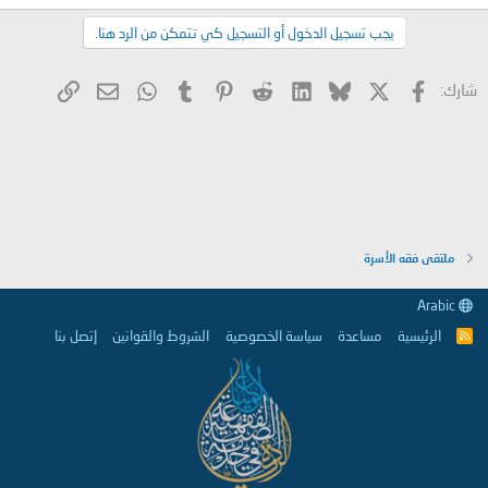
يجب تسجيل الدخول أو التسجيل كي تتمكن من الرد هنا.
X
فيسبوك
Bluesky
LinkedIn
Reddit
Pinterest
Tumblr
WhatsApp
الرابط
البريد الإلكتروني
شارك:
ملتقى فقه الأسرة
Arabic
الرئيسية
مساعدة
سياسة الخصوصية
الشروط والقوانين
إتصل بنا
R
S
S