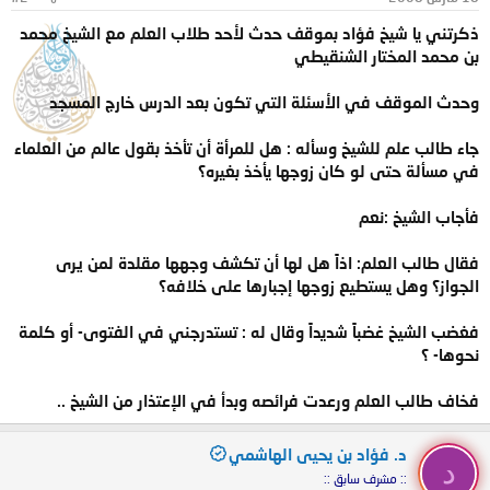
ذكرتني يا شيخ فؤاد بموقف حدث لأحد طلاب العلم مع الشيخ محمد
بن محمد المختار الشنقيطي
وحدث الموقف في الأسئلة التي تكون بعد الدرس خارج المسجد
جاء طالب علم للشيخ وسأله : هل للمرأة أن تأخذ بقول عالم من العلماء
في مسألة حتى لو كان زوجها يأخذ بغيره؟
فأجاب الشيخ :نعم
فقال طالب العلم: اذاً هل لها أن تكشف وجهها مقلدة لمن يرى
الجواز؟ وهل يستطيع زوجها إجبارها على خلافه؟
فغضب الشيخ غضباً شديداً وقال له : تستدرجني في الفتوى- أو كلمة
نحوها- ؟
فخاف طالب العلم ورعدت فرائصه وبدأ في الإعتذار من الشيخ ..
د. فؤاد بن يحيى الهاشمي
د
:: مشرف سابق ::