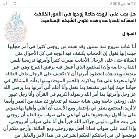
17 مارس 2008
#1
و
ب
ض
د
هل يجب على الزوجة طاعة زوجها في الأمور الخلافية
و
ء
المسألة للمدراسة وهذه فتوى الشبكة الإسلامية:
ع
السؤال
أنا شاب متزوج منذ سنتين وقد تعبت من زوجتي كثيرا في أمر حجابها
حيث إنها تقول إن الحجاب يكشف فيه الوجه في كل الأحوال مثل
الصلاة حتى على الرجال الأجانب صبرت كثيراً وأمرتها تدريجيا بلبس
النقاب خاصة وأن المجتمع الذي أعيش فيه يرفض التبرج وهي غير
مقتنعة وبعد هذه الخطوة أمرتها أن لا تكشف على الرجال داخل العائلة
لأنها متعودة على هذا وتذكرت (الحمو الموت) ومنها بدأت المشاكل في
حياتنا حيث إنها غير مقتنعة بما تفعل وأنا أعلم أني أمرتها بما يرضي الله
عز وجل وأمرتها بما أمر الله رسوله الكريم في القرآن وأنا رجل غيور
على زوجتي خاصة وهي شابة جميلة لم تتجاوز 22 سنة من العمر وأيضا
لا أريد المجتمع ينظر لي بإحتقار ومع الأسف أن أهلي وأهلها يهاجموني
على ما أقول ويشجعوها على أنها هي على صواب مع العلم أن زوجتي
هي بنت خالي، دلوني جزاكم الله خيراً هل أنا على صواب أم زوجتي،
وإذا كنت على صواب فماذا أفعل مع زوجتي ومع العائلة، وأرجو منكم أن
توضحوا لي في إجابتكم الحكم الشرعي في هذا الأمر والدليل من