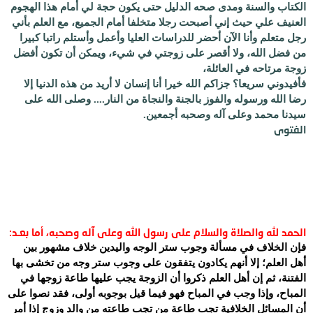
الكتاب والسنة ومدى صحه الدليل حتى يكون حجة لي أمام هذا الهجوم
العنيف علي حيث إني أصبحت رجلا متخلفا أمام الجميع، مع العلم بأني
رجل متعلم وأنا الآن أحضر للدراسات العليا وأعمل وأستلم راتبا كبيرا
من فضل الله، ولا أقصر على زوجتي في شيء، ويمكن أن تكون أفضل
زوجة مرتاحه في العائلة،
فأفيدوني سريعا؟ جزاكم الله خيرا أنا إنسان لا أريد من هذه الدنيا إلا
رضا الله ورسوله والفوز بالجنة والنجاة من النار.... وصلى الله على
سيدنا محمد وعلى آله وصحبه أجمعين.
الفتوى
الحمد لله والصلاة والسلام على رسول الله وعلى آله وصحبه، أما بعـد:
فإن الخلاف في مسألة وجوب ستر الوجه واليدين خلاف مشهور بين
أهل العلم؛ إلا أنهم يكادون يتفقون على وجوب ستر وجه من تخشى بها
الفتنة، ثم إن أهل العلم ذكروا أن الزوجة يجب عليها طاعة زوجها في
المباح، وإذا وجب في المباح فهو فيما قيل بوجوبه أولى، فقد نصوا على
أن المسائل الخلافية تجب طاعة من تجب طاعته من والد وزوج إذا أمر