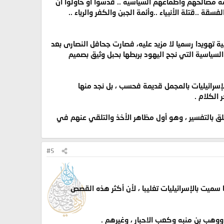
ة مصالحهم وأطماعهم السياسية .. فدسّوا أو حاولوا أن
قة ..قتلة الأنبياء ..وأئمة الجبن والكفر والرياء ..
 تهويدا رسميا لا مزيد عليه، فصارت جحافل النصارى بعد
السياسية التي نجح اليهود بربطها بحبل وثيق بصميم
إسرائيليات بالمجمل قديمة فحسب ، بل نجد منها
 الكلام .
علق بالتفسير ، وهو أول مظاهر الأخذ والتلقي عنهم في
#5
 سميت بالإسرائيليات تغليبا ، لأن أكثر هذه القصص
وهب بن منبه وكعب الاحبار ، وغيرهم .