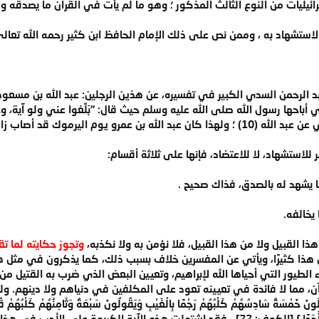
سرائيليات من النوع الثالث المذكور ؛ وهو ما لم يأت في القرآن ما يصدقه وم
والاستشهاد به ، وممن نص على ذلك الإمام الحافظ ابن كثير رحمه الله تع
بد الرحمن السدي الكبير في تفسيره، عن هذين الرجلين: عبد الله بن مسعو
باحها رسول الله صلى الله عليه وسلم حيث قال: "بَلِّغوا عني ولو آية، وحَدِّ
فليتبوأ مقعده من النار" رواه البخاري عن عبد الله (10) ؛ ولهذا كان عبد الله ب
للاستشهاد، لا للاعتضاد، فإنها على ثلاثة أقسام:
ما يشهد له بالصدق، فذاك صحيح .
 يخالفه.
ا القبيل ولا من هذا القبيل، فلا نؤمن به ولا نكذبه،
وتجوز حكايته لما ت
 هذا كثيرًا، ويأتي عن المفسرين خلاف بسبب ذلك، كما يذكرون في مثل ه
يور التي أحياها الله لإبراهيم، وتعيين البعض الذي ضرب به القتيل من ال
ن، مما لا فائدة في تعيينه تعود على المكلفين في دنياهم ولا دينهم. ولك
ُونَ خَمْسَةٌ سَادِسُهُمْ كَلْبُهُمْ رَجْمًا بِالْغَيْبِ وَيَقُولُونَ سَبْعَةٌ وَثَامِنُهُمْ كَلْبُهُمْ قُلْ ر
مِرَاءً ظَاهِرًا وَلا تَسْتَفْتِ فِيهِمْ مِنْهُمْ أَحَدًا } [الكهف: 22] ، فقد اشتملت ه