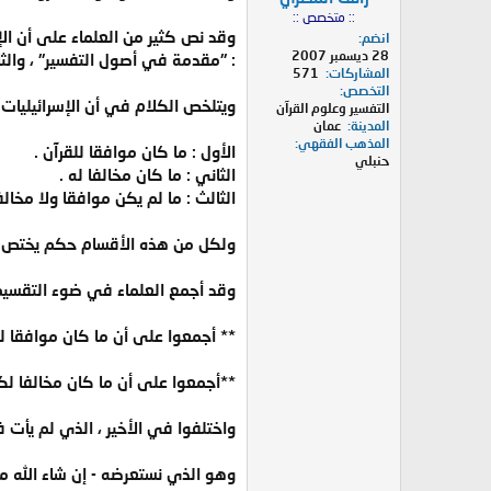
:: متخصص ::
وقد نص كثير من العلماء على أن الإس
انضم
28 ديسمبر 2007
: "مقدمة في أصول التفسير" ، والث
المشاركات
571
التخصص
ويتلخص الكلام في أن الإسرائيليات ع
التفسير وعلوم القرآن
المدينة
عمان
المذهب الفقهي
الأول : ما كان موافقا للقرآن .
حنبلي
الثاني : ما كان مخالفا له .
الثالث : ما لم يكن موافقا ولا مخالف
ولكل من هذه الأقسام حكم يختص به 
وقد أجمع العلماء في ضوء التقسيم 
** أجمعوا على أن ما كان موافقا لما
**أجمعوا على أن ما كان مخالفا لكتاب
واختلفوا في الأخير ، الذي لم يأت ف
وهو الذي نستعرضه - إن شاء الله م