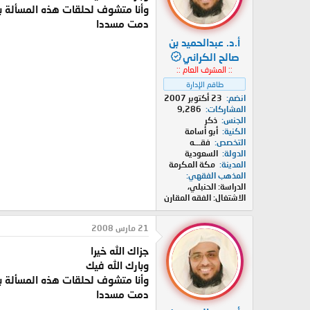
وأنا متشوف لحلقات هذه المسألة
دمت مسددا
أ.د. عبدالحميد بن
صالح الكراني
:: المشرف العام ::
طاقم الإدارة
انضم
23 أكتوبر 2007
المشاركات
9,286
الجنس
ذكر
الكنية
أبو أسامة
التخصص
فقـــه
الدولة
السعودية
المدينة
مكة المكرمة
المذهب الفقهي
الدراسة: الحنبلي،
الاشتغال: الفقه المقارن
21 مارس 2008
جزاك الله خيرا
وبارك الله فيك
وأنا متشوف لحلقات هذه المسألة
دمت مسددا