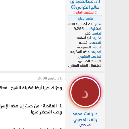
أ.د. عبدالحميد بن
صالح الكراني
:: المشرف العام ::
طاقم الإدارة
انضم
23 أكتوبر 2007
المشاركات
9,286
الجنس
ذكر
الكنية
أبو أسامة
التخصص
فقـــه
الدولة
السعودية
المدينة
مكة المكرمة
المذهب الفقهي
الدراسة: الحنبلي،
الاشتغال: الفقه المقارن
21 مارس 2008
د
وجزاك خيرا أيضا فضيلة الشيخ ..فعلا
1- العقدية : من حيث إن هذه الإسر
وجب التحذير منها .
د. رأفت محمد
رائف المصري
:: متخصص ::