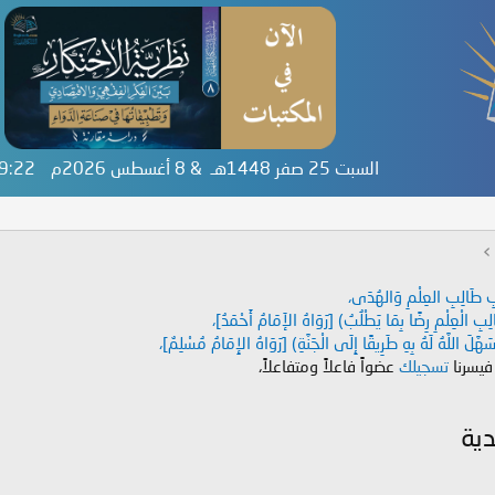
السبت 25 صفر 1448هـ & 8 أغسطس 2026م
09:23
دَابِ طَالِبِ العِلْمِ وَالهُدَى،
طَالِبِ الْعِلْمِ رِضًا بِمَا يَطْلُبُ) [رَوَاهُ الإَمَامُ أَحْمَدُ]،
هَّلَ اللَّهُ لَهُ بِهِ طَرِيقًا إِلَى الْجَنَّةِ) [رَوَاهُ الإِمَامُ مُسْلِمٌ]،
 فيسرنا
تسجيلك
عضواً فاعلاً ومتفاعلاً،
دية