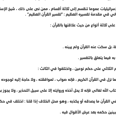
رائيليات عموما تنقسم إلى ثلاثة أقسام ، ممن نص على ذلك ، شيخ الإسلام 
اني في مقدمة تفسيره العظيم : "تفسير القرآن العظيم" .
لى ثلاثة أتواع من حيث علاقتها بالقرآن :
ا، بل سكت عنه القرآن ولم يبينه .
فيما يتعلق بالتفسير .
الثلاثي على حكم نوعين ، واختلفوا في الثالث :
 نزل في القرآن الكريم ، فإنه صواب ، لموافقته ، ولا حاجة إليه لوجوده بين
 الله تعالى فإنه لا يحل أخذه وروايته إلا على سبيل التحذير ، ولا يجوز بح
ي القرآن ما يصدقه أو يكذبه ، وهو محل الخلاف إذا قلنا : اختلف في حكم ت
بينين حكمه بعد عرض الأقوال فيه .