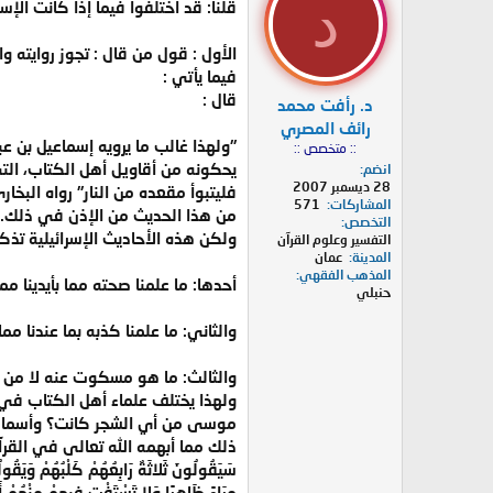
د
قلنا: قد اختلفوا فيما إذا كانت الإ
الأول : قول من قال : تجوز روايته 
فيما يأتي :
قال :
د. رأفت محمد
رائف المصري
"ولهذا غالب ما يرويه إسماعيل بن ع
:: متخصص ::
يحكونه من أقاويل أهل الكتاب، التي أ
انضم
28 ديسمبر 2007
المشاركات
571
من هذا الحديث من الإذن في ذلك.
التخصص
ولكن هذه الأحاديث الإسرائيلية تذكر 
التفسير وعلوم القرآن
المدينة
عمان
المذهب الفقهي
أحدها: ما علمنا صحته مما بأيدينا م
حنبلي
والثاني: ما علمنا كذبه بما عندنا مما
والثالث: ما هو مسكوت عنه لا من هذ
ولهذا يختلف علماء أهل الكتاب في
موسى من أي الشجر كانت؟ وأسماء الط
ذلك مما أبهمه الله تعالى في القرآ
سَيَقُولُونَ ثَلاثَةٌ رَابِعُهُمْ كَلْبُهُمْ وَيَقُول