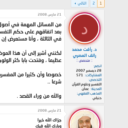
1
2
التالي
د
ر
ئ
ي
ا
خ
21 مارس 2008
ل
ا
د
من المسائل المهمة في أصول ت
م
ل
و
ب
بعد اتفاقهم على حكم التفسير 
ض
د
في الثالثة ، وأنا مستعرض إن 
و
ء
ع
د. رأفت محمد
لكنني أشير إلى أن هذا الموضو
رائف المصري
عظيما ، وفتحت بابا كثر الول
:: متخصص ::
انضم
28 ديسمبر 2007
خصوصا وأن كثيرا من المفسرين 
المشاركات
571
التخصص
شرعا ..
التفسير وعلوم القرآن
المدينة
عمان
المذهب الفقهي
والله من وراء القصد
.
حنبلي
21 مارس 2008
جزاك الله خيرا
وبارك الله فيك