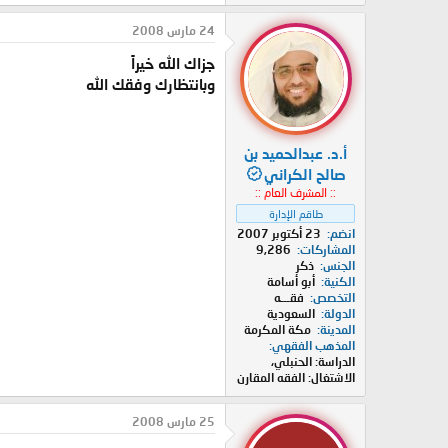
24 مارس 2008
جزاك الله خيراً
وبانتظارك وفقك الله
أ.د. عبدالحميد بن
صالح الكراني
:: المشرف العام ::
طاقم الإدارة
انضم
23 أكتوبر 2007
المشاركات
9,286
الجنس
ذكر
الكنية
أبو أسامة
التخصص
فقـــه
الدولة
السعودية
المدينة
مكة المكرمة
المذهب الفقهي
الدراسة: الحنبلي،
الاشتغال: الفقه المقارن
25 مارس 2008