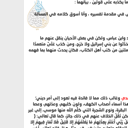
ا يكذبه على قولين ، بيانهما :
الى في مقدمة تفسيره ، وأنا أسوق كلامه في المسألة
د وابن عباس، ولكن في بعض الأحيان ينقل عنهم ما
ثوا عن بني إسرائيل ولا حَرَج، ومن كذب عَلَىَّ متعمدًا
ن عمرو يوم اليرموك قد أصاب زاملتين من كتب أهل الكتاب، فكان يحدث منهما بما فهمه
قدم،
وغالب ذلك مما لا فائدة فيه تعود إلى أمر ديني؛
ذا أسماء أصحاب الكهف، ولون كلبهم، وعدّتهم، وعصا
بقرة، ونوع الشجرة التي كلَّم الله منها موسى، إلى غير
ن نَقْلُ الخلاف عنهم في ذلك جائز، كما قال تعالى: {
َبِّي أَعْلَمُ بِعِدَّتِهِمْ مَا يَعْلَمُهُمْ إِلا قَلِيلٌ فَلا تُمَارِ فِيهِمْ إِلا
ذه الآية الكريمة على الأدب في هذا المقام وتعليم ما ينبغي في مثل هذا، فإنه تعالى أخبر