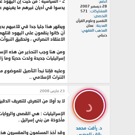
2 - السياسية : من حيث إن اليهود
انضم
28 ديسمبر 2007
يدسوا في أديان غيرهم ما يعينهم على 
المشاركات
571
التخصص
التفسير وعلوم القرآن
المدينة
عمان
ويظهر هذا جليا جدا في تلاعبهم بدي
المذهب الفقهي
أن كانوا ينقمون على اليهود قتلهم 
حنبلي
الاعتقاد النصراني ، وتحقيق النبوآت
ومن هنا وجب التحذير من هذه الإسرا
إسرائيليات جديدة ولدت حديثا وما زا
وعليه فإننا نبدأ التأصيل للموضوع 
التنراث الإسلامي ..
23 مارس 2008
د
لا بد أولا من التعرض للتعريف الدقيق
الإسرائيليات : هي القصص والروايات 
مأخوذة من بني إسرائيل .
د. رأفت محمد
وقد أخذ المسلمون والمفسرون هذه ا
رائف المصري