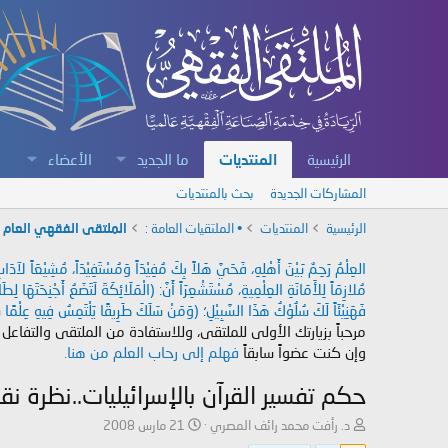
الرئيسية
المنتديات
ما الجديد
الأعضاء
المشاركات الجديدة
بحث بالمنتديات
الرئيسية
المنتديات
• الملتقيات العامة :
الملتقى الفقهي العام
العِلْمُ رَحِمٌ بَيْنَ أَهْلِهِ، فَحَيَّ هَلاً بِكَ مُفِيْدَاً وَمُسْتَفِيْدَاً، مُشِيْعَاً لآ
مُلازِمَاً لِلأَمَانَةِ العِلْمِيةِ، مُسْتَشْعِرَاً أَنَّ: (الْمَلَائِكَةَ لَتَضَعُ أَجْنِحَتَهَا لِ
فَهَنِيْئَاً لَكَ سُلُوْكُ هَذَا السَّبِيْلِ؛ (وَمَنْ سَلَكَ طَرِيقًا يَلْتَمِسُ فِيهِ عِلْمًا سَ
مرحباً بزيارتك الأولى للملتقى، وللاستفادة من الملتقى والتفاعل
وإن كنت عضواً سابقاً
فهلم إلى رحاب العلم من هنا.
حكم تفسير القرآن بالإسرائيليات..نظرة نق
ب
ت
د. رأفت محمد رائف المصري
21 مارس 2008
ا
ا