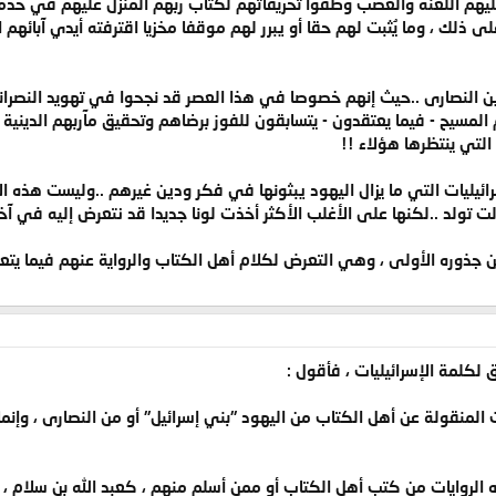
 عليهم اللعنة والغضب وظّفوا تحريفاتهم لكتاب ربهم المنزل عليهم في خدم
ذلك ، وما يُثبت لهم حقا أو يبرر لهم موقفا مخزيا اقترفته أيدي آبائهم الفس
ن النصارى ..حيث إنهم خصوصا في هذا العصر قد نجحوا في تهويد النصرانية
المسيح - فيما يعتقدون - يتسابقون للفوز برضاهم وتحقيق مآربهم الدينية 
 التي ينتظرها هؤلاء !!
ئيليات التي ما يزال اليهود يبثونها في فكر ودين غيرهم ..وليست هذه ال
لت تولد ..لكنها على الأغلب الأكثر أخذت لونا جديدا قد نتعرض إليه في آخر
من جذوره الأولى ، وهي التعرض لكلام أهل الكتاب والرواية عنهم فيما يت
 لكلمة الإسرائيليات ، فأقول :
المنقولة عن أهل الكتاب من اليهود "بني إسرائيل" أو من النصارى ، وإنما
لروايات من كتب أهل الكتاب أو ممن أسلم منهم ، كعبد الله بن سلام ، و