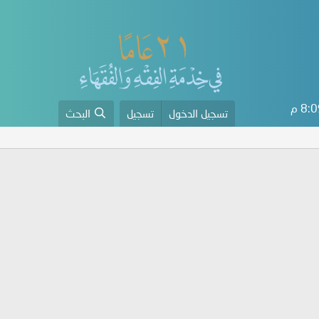
8: م
تسجيل الدخول
تسجيل
البحث