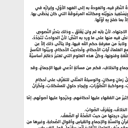
ةُ النَّظرِ فيه، والعودةُ به إلى العهد الأوَّلِ، وإبرازُه في
، ويَسْتَعِيدَ حيَوِيَّتَه ومكانَتَه المرمُوقَةَ التي كان يَحْظَى بها.
ما صَلحَ بِهِ أوَّلُها.
جتهاد، لأنَّ بابَه لم ولن يُغْلَقَ ـ، وذلك بتدبُّر النُّصوصِ
َّ فيه منها على ما ورد به النَّصُّ؛ لأنَّ الحوادثَ تَتَجَدَّدُ،
 ولابدَّ من معرفةِ حكمِ الله فيها، ولا يتأتَّى ذلك إلاَّ عن
لعلماءُ آياتِ الأحكامِ، وأحاديثَ الأحكامِ، وبيَّنُوا النَّاسخَ
ِ وفنونِها، وكلُّ هذه العلومِ التي تعتبرُ دَعَائِمَ أساسيَّةً
لإجماعِ والخلافِ، فكم من مسألةٍ ادُّعي فيها الإجماعُ، وقد
كلِّ زمانٍ ومكانٍ، والوسيلةُ المثْلَى للتعَرُّفِ على أحكامِ
ومواكبةِ التَّطَوُّرَاتِ، وإيجادِ حلولٍ للمشكلاتِ، ونُكْرَانٌ
كثيرٌ من الفقهاءِ عليها أحكامَهم، وخرَّجوا عليها أصولَهم، إمَّا
لخلافُ، ويُعْرَفُ الصَّوابُ.
ِ درجتها من حيث الصِّحَّةُ أو الضَّعفُ.
لقرآنِ والسنَّةِ والإجماعِ والقياسِ وأقوالِ الصَّحابةِ، وغيرِها من
د عرَّف العلماءُ التَّقليدَ أنَّه: «قَبُولُ قولِ الغير بغير