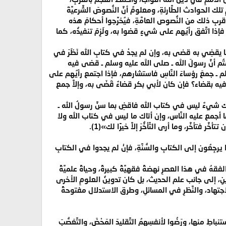
ك الحوادث الطَّارئةِ، ومعلومٌ أنَّ النُّصوصَ الشَّرعيَّةَ
أقربِ ذلك من النُّصوص العامَّةِ، فيُخرِّجوا أحكامَ هذه
ةِ، فإذا اتَّفق رأيُهم على شيءٍ قضوا به، ولَزِمَ تنفيذُه، كما
ه ما يقضِي به قضى به، وإن لم يجدْ في كتابِ الله نَظَرَ في
ْتُم أنَّ رسولَ الله ـ صلى الله عليه وسلم ـ قضى فيه
سلم ـ جمعَ رؤساءَ النَّاسِ فاستشارهم، فإذا اجتمع رأيُهم على
 فيه بقضاء؟ فإن كان لأبي بكر قضاءٌ قَضَى به، وإلاَّ جمع
 أتاك شيءٌ ليس في كتاب الله فاقضِ بما سنَّ رسولُ الله ـ
 أجمع عليه النَّاس، وإن أتاك ما ليس في كتاب الله ولا
فتأخَّر، وما أرى التَّأخُّرَ إلاَّ خيرًا لك»(1).
جِعُون إلى الكتابِ والسُّنَّةِ، فإنْ لم يجدوا في الكتابِ
َ الفقهُ في هذا العصرِ نهضةً فقهيَّةً كبيرةً، وحياةً علميَّةً
َدوينِ، إلى جانب علم الحديث، بل كان تدوينُ العلومِ الأخرى
بُ الاجتهاد، والنَّظرِ في المسائلِ، وطرق الاستدلال مفتوحةً
نباطِ منها، ورَضُوا لأنفسِهِمُ التَّقليدَ المَحْضَ، والتَّعَصُّبَ