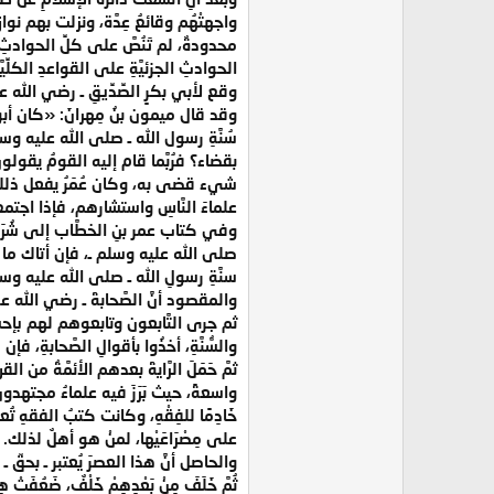
واجهتْهُم وقائعُ عِدَّة، ونزلت بهم نواز
محدودةٌ، لم تَنُصَّ على كلِّ الحوادثِ،
الحوادثِ الجزئيَّةِ على القواعدِ الكلِّي
وقع لأبي بكرٍ الصِّدِّيقِ ـ رضي الله عنه 
وقد قال ميمون بنُ مِهرانَ: «كان أبو ب
سُنَّةِ رسول الله ـ صلى الله عليه وس
بقضاء؟ فرُبَّما قام إليه القومُ يقولو
شيء قضى به، وكان عُمَرُ يفعل ذلك، فإ
علماءَ النَّاسِ واستشارهم، فإذا اج
وفي كتاب عمر بنِ الخطَّاب إلى شُرَيْ
صلى الله عليه وسلم ـ، فإن أتاك ما ل
سنَّةِ رسولِ الله ـ صلى الله عليه وسلم ـ 
والمقصود أنَّ الصَّحابةَ ـ رضي الله عنهم
ثم جرى التَّابعون وتابعوهم لهم بإحسا
والسُّنَّةِ، أخذُوا بأقوالِ الصَّحابةِ، ف
ثمَّ حَمَلَ الرَّايةَ بعدهم الأئمَّةُ من
واسعةً، حيث بَرَزَ فيه علماءُ مجتهدون
خَادِمًا للفِقْهِ، وكانت كتبُ الفقهِ تُ
على مِصْرَاعَيْها، لمنْ هو أهلٌ لذلك.
والحاصل أنَّ هذا العصرَ يُعتبر ـ بحقّ ـ بال
ثُمَّ خَلَفَ مِنْ بَعْدِهِمْ خَلْفٌ، ضَعُفَ