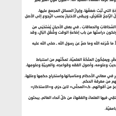
َةِ التي ثَبَتَ ضعفُهَا، وإبرازُ المسائلِ المجمعِ عليها،
ا القولُ الرَّاجحُ فَتُعْرَضُ، ويبقى الاختيارُ بحسب الرُّجوع إلى الأصل
ِ السَّخافاتِ والحماقاتِ ـ في بعض الأحيانِ يُسْتَحْيَى من
ه، وتكون دراستُها من باب إضاعةِ الوقت وشُغْلِ البَالِ، وقد
َّ ما شَرَعَه الله وما صحَّ عن رسول الله ـ صلى الله عليه
َرِ، ويملِكُونَ الملَكَةَ العلميَّة، تمكِّنُهم من استنباط
حديثِ وعلومه، وأصول الفقه وقواعدِه، والعربيَّةِ وعلومِها،
والنَّظرِ في معاني الأحكام ومناسباتها،واستخراجِ حكمِها وعللِها،
مكِّنُهم من معرفة الحكم.
 الرَّاجحَ من أقوالهم، كـ«المحلَّى» لابن حزم، و«الاستذكار»
يلتقِي فيها العلماءُ والفقهاءُ من كلِّ أنحاء العالم، يبحثون
معيَّة.