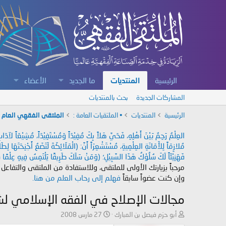
الرئيسية
المنتديات
ما الجديد
الأعضاء
المشاركات الجديدة
بحث بالمنتديات
الرئيسية
المنتديات
• الملتقيات العامة :
الملتقى الفقهي العام
العِلْمُ رَحِمٌ بَيْنَ أَهْلِهِ، فَحَيَّ هَلاً بِكَ مُفِيْدَاً وَمُسْتَفِيْدَاً، مُشِيْعَاً لآ
مُلازِمَاً لِلأَمَانَةِ العِلْمِيةِ، مُسْتَشْعِرَاً أَنَّ: (الْمَلَائِكَةَ لَتَضَعُ أَجْنِحَتَهَا لِ
فَهَنِيْئَاً لَكَ سُلُوْكُ هَذَا السَّبِيْلِ؛ (وَمَنْ سَلَكَ طَرِيقًا يَلْتَمِسُ فِيهِ عِلْمًا سَ
مرحباً بزيارتك الأولى للملتقى، وللاستفادة من الملتقى والتفاعل
وإن كنت عضواً سابقاً
فهلم إلى رحاب العلم من هنا.
مجالات الإصلاح في الفقه الإسلامي لشيخ
ب
ت
أبو حزم فيصل بن المبارك
27 مارس 2008
ا
ا