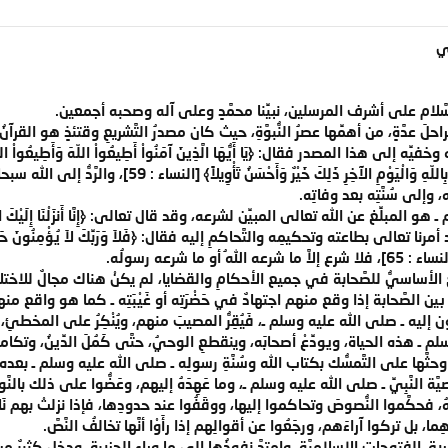
ي
لسَّلام على أشرف المرسلين، نبيِّنا محمَّدٍ وعلى آله وصحبه أجمعين.
احلَ عدَّةٍ، من أهمِّها عصرُ النُّبوَّةِ، حيث كان مصدرُ التَّشريعِ وقتئذٍ هو القرآن
ِه إلى هذا المصدر فقال: ﴿يَا أَيُّهَا الَّذِينَ آمَنُواْ أَطِيعُواْ اللّهَ وَأَطِيعُواْ الرَّسُو
إِلَى اللّهِ وَالرَّسُولِ إِن كُنتُمْ تُؤْمِنُونَ بِاللّهِ
 وإلى سُنَّتِه بعد وفاتِه.
ِّغ عن الله تعالى المبيِّن لشرعه، وقد قال تعالى: ﴿إِنَّا أَنزَلْنَا إِلَيْكَ الْكِتَابَ بِالْ
ِنِينَ خَصِيماً﴾ [النساء : 105]، وقد أمرنا تعالى بطاعته وتحكيمِه والتَّحاكمِ إليه فقال: ﴿فَلاَ وَرَبِّكَ لاَ يُؤْمِنُ
 أو ما شرعه رسولُه.
مرجعُ الأساسيُّ للصَّحابة في جميع الأحكامِ والقضايا، لم يكنْ هناك مجالٌ للا
 الصَّحابة إذا وقع منهم اجتهادٌ في حَضْرَتِه أو غَيْبَتِه ـ كما هو واقع منه
 إليه ـ صلى الله عليه وسلم ـ، فَيُقِرُّ المصيبَ منهم، ويُنْكِرُ على المخطئِ، فس
م ـ هذه الحياة، ويودِّعْ أصحابَه، وينقطعِ الوحيُ، حتَّى كَمُلَ الدِّينُ، وتكامل بنا
، وحثَّها على التَّمسُّك بكتاب الله وسُنَّةِ رسولِه ـ صلى الله عليه وسلم ـ بعده.
النَّبِيِّ ـ صلى الله عليه وسلم ـ، وما عَهِدَهُ إليهم، وعَضُّوا على ذلك بالنَّواجِذِ 
، فحكَّموا النُّصوصَ وتحاكموا إليها، ووقَفُوا عند حدودِها، فإذا نزلتْ بهم نَ
ِما، بل تركوا آراءَهم، ورجَعُوا عن أقوالِهم إذا رأَوْا أنَّها تخالفُ النَّصَّ.
ريق الفتوحاتِ الإسلاميَّةِ، وامتدَّ نفوذُها إلى ما وراء الجزيرة، ودخل كثيرٌ من