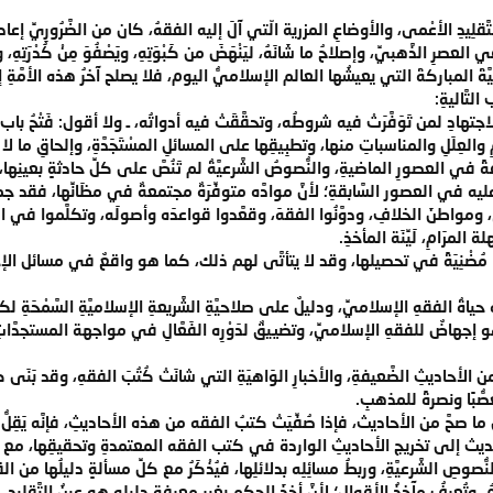
َقلِيدِ الأعْمى، والأوضاعِ المزرية الّتي آلَ إليه الفقهُ، كان من الضَّرُورِيِّ إعاد
 في العصرِ الذَّهبيِّ، وإصلاحُ ما شَانَهُ، ليَنْهَضَ من كَبْوَتِهِ، ويَصْفُوَ مِنْ كُدْرَتِهِ
ميَّةَ المباركةَ التي يعيشُها العالم الإسلاميُّ اليوم، فلا يصلح آخرُ هذه الأمَّةِ إلاَّ ب
تَّاليةِ:
جتهادِ لمن تَوَفَّرَتْ فيه شروطُه، وتحقَّقَتْ فيه أدواتُه، ـ ولا أقول: فَتْحُ باب الا
والعِلَلِ والمناسباتِ منها، وتطبِيقِها على المسائلِ المسْتَجَدَّةِ، وإلحاقِ ما لا نص
 في العصورِ الماضيةِ، والنُّصوصُ الشَّرعيَّةُ لم تَنُصَّ على كلِّ حادثةٍ بعينِها،
يه في العصور السَّابقةِ؛ لأنَّ موادَّه متوفِّرَةٌ مجتمعةٌ في مظَانِّها، فقد جمع ا
مواطنَ الخلافِ، ودوَّنُوا الفقهَ، وقعَّدوا قواعدَه وأصولَه، وتكلَّموا في اللُّغة
لمرَامِ، لَيِّنَة المأخذِ.
ودًا مُضْنِيَةً في تحصيلها، وقد لا يتأتَّى لهم ذلك، كما هو واقعٌ في مسائل ا
ياةُ الفقهِ الإسلاميِّ، ودليلٌ على صلاحيَّةِ الشَّريعةِ الإسلاميَّةِ السَّمْحَةِ ل
 هو إجهاضٌ للفقهِ الإسلاميِّ، وتضييقٌ لدَوْرِه الفَعَّالِ في مواجهة المستجدَّاتِ، 
 الأحاديثِ الضَّعيفةِ، والأخبارِ الوَاهيَةِ التي شانَتْ كُتُبَ الفقهِ، وقد بَنَى 
عصُّبًا ونصرةً للمذهبِ.
ى ما صحَّ من الأحاديث، فإذا صُفِّيَتْ كتبُ الفقه من هذه الأحاديثِ، فإنَّه يَقِلُّ ا
لحديث إلى تخريج الأحاديثِ الواردة في كتب الفقه المعتمدةِ وتحقيقِها، مع بيان
نُّصوصِ الشَّرعيَّةِ، وربطُ مسائِلِه بدلائلِها، فيُذْكَرُ مع كلِّ مسألةٍ دليلُها من ا
ُ، وتُعرفُ مآخذُ الأقوالِ؛ لأنَّ أخذَ الحكم بغير معرفةِ دليله هو عينُ التَّقليدِ، وق