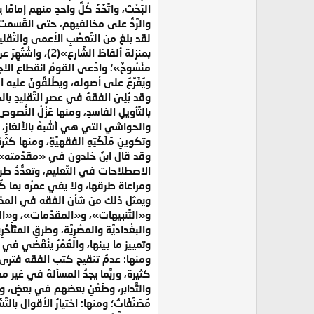
البَحْتَ، واتَّخَذَ كُلُّ واحدٍ منهم إمام
والرَّدُّ على مخالفيهم، حتى انقَسَمَت
لقد بلغ من التَّعصُّبِ الأعمى والتَّقل
بمنزلة ألفاظ الش
منْسُوخٌ»؛ وادَّعى القومُ انقطاعَ الاج
ويُفَرِّعُ على أصوله، ويطْلِقُونَ علي
وقد بُلِيَ الفقهُ في عصر التَّقليدِ بال
بالتَّأويلِ الفاسدِ، ومنها عَزْلُ النُّص
والحَوَاشِي التِي هي أشْبَهُ بالألغازِ،
وتكوينِ مَلَكَتِهِ الفقهيَّةِ، ومنها كثرةُ 
الاصطلاحات في التَّعليم، وتعدُّدُ طرقِه
ومراعاةِ طرقهَا، ولا يَفِي عمرُه بما كُت
ويمثل ذلك من شأن الفقه في المذهب الم
و«التَّنبيهات»، و«المقدِّمات»، و«البيانِ وا
والبَغْدَادِيَّةِ والمِصْرِيَّةِ، وطرقِ ال
وتمييزِ ما بينها، والعُمْرُ ينْقَضِي في 
ومنها: عدمُ تنقيح كتب الفقه فترى بعض
كثيرة، وربَّما يجدُ المسألةَ في غير مظ
والتَّدابرِ، وطَعْنِ بعضِهم في بعضٍ، وإب
مُصَنَّفَاتٌ؛ ومنها: اختيارُ الأقوال بالت