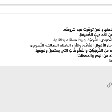
اجتهادِ لمن تَوَفَّرَتْ فيه شروطُه،
ن الأحاديثِ الضَّعيفةِ،
ُصوصِ الشَّرعيَّةِ، وربطُ مسائِلِه بدلائلِها،
 الأقوالِ الشَّاذَّةِ، والآراءِ الباطلةِ المخالفةِ للنُّصوصِ،
ن الفَرَضِيَّاتِ والأُغْلُوطَاتِ التي يستحيلُ وقوعُها،
ُه من البدع والمحدثات؛
ة
W
الرابط
ريد الإلكتروني