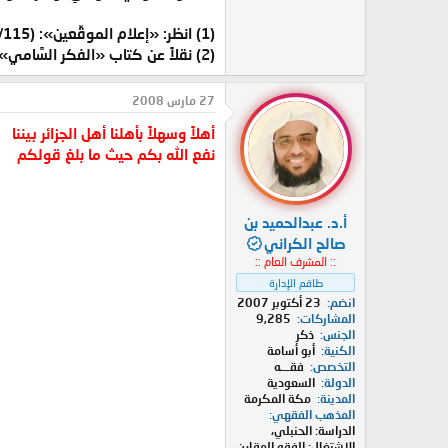
(1) انظر: «إعلام الموقِّعين»: (2/115 ـ تحقيق مشهور).
(2) نقلاً عن كتاب «الفكر السَّامي» للفاسي (3/7).
27 مارس 2008
أهلاً وسهلاً بأهلنا أهل الجزائر بيننا
نفع الله بكم حيث ما بلغ قولكم
أ.د. عبدالحميد بن
صالح الكراني
:: المشرف العام ::
طاقم الإدارة
انضم
23 أكتوبر 2007
المشاركات
9,285
الجنس
ذكر
الكنية
أبو أسامة
التخصص
فقـــه
الدولة
السعودية
المدينة
مكة المكرمة
المذهب الفقهي
الدراسة: الحنبلي،
الاشتغال: الفقه المقارن