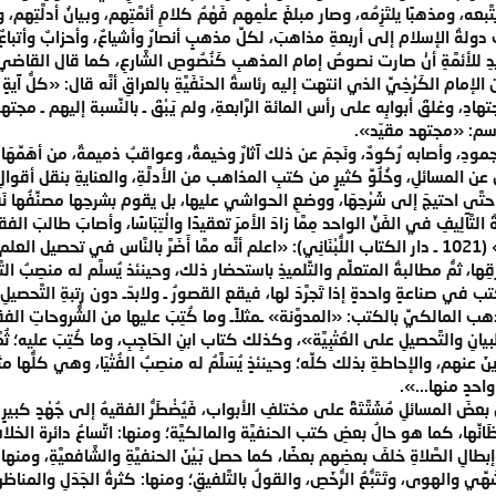
ًا يتَّبعه، ومذهبًا يلتَزِمُه، وصار مبلغَ علْمِهم فَهْمُ كلامِ أئمَّتِهم، وبيانُ أدلّ
 دولةُ الإسلام إلى أربعةِ مذاهبَ، لكلِّ مذهبٍ أنصارٌ وأشياعٌ، وأحزابٌ وأتباعٌ
يدِ للأئمَّةِ أنْ صارت نصوصُ إمام المذهبِ كَنُصُوصِ الشَّارعِ، كما قال القاضي ع
َّارع»(2)، واشْتُهِرَ عن الإمام الكَرْخِيِّ الذي انتهت إليه رئاسةُ الحنَفَيَّةِ بالعراقِ أنَّه قال:
تهادِ، وغلقَ أبوابِه على رأس المائة الرَّابعةِ، ولم يَبْقَ ـ بالنِّسبة إليهم 
ه اسم: «مجتهد مقيّد».
جمودِ، وأصابه رُكودٌ، ونَجمَ عن ذلك آثارٌ وخيمةٌ، وعواقبُ ذميمةٌ، من أهَمِّهَا ر
وصِ عن المسائلِ، وخُلُوِّ كثيرٍ من كتبِ المذاهب من الأدلَّةِ، والعنايةِ بنقل أقوا
 حتَّى احتيجَ إلى شَرْحِهَا، ووضعِ الحواشي عليها، بل يقوم بشرحِها مصنِّفُها نَفْ
التَّآلِيفِ في الفَنِّ الواحد مِمَّا زادَ الأمرَ تعقيدًا والْتِبَاسًا، وأصابَ طالبَ الفقه
وقد قال ابنُ خلدون في «مقدِّمته» (1021 ـ دار الكتاب اللُّبْنَانِي): «اعلم أنَّه ممَّا أَضَرَّ بال
ا، ثمُّ مطالبةُ المتعلِّم والتِّلميذِ باستحضار ذلك، وحينئذ يُسلَّم له منصِبُ التّ
ب في صناعةٍ واحدةٍ إذا تَجرَّدَ لها، فيقع القصورُ ـ ولابدّـ دون رتبةِ التَّحصيلِ.
الكيِّ بالكتب: «المدوَّنة» ـمثلاًـ وما كُتِبَ عليها من الشُّروحاتِ الفقهيّ
لتَّحصيلِ على العُتْبِيَّة»، وكذلك كتاب ابنِ الحَاجِبِ، وما كُتِبَ عليه؛ ثُمَّ إنَّه يح
متَأَخِّرِينَ عنهم، والإحاطةِ بذلك كلِّه؛ وحينئذٍ يُسَلَّمُ له منصِبُ الفُتْيَا، وهي كلّ
واحدٍ منها...».
َ المسائلِ مُشَتَّتَةً على مختلفِ الأبواب، فَيُضْطَرُّ الفقيهُ إلى جُهْدٍ
َانِّها، كما هو حالُ بعضِ كتب الحنفيَّة والمالكيَّة؛ ومنها: اتِّساعُ دائرة الخل
طالِ الصَّلاةِ خلفَ بعضِهم بعضًا، كما حصل بَيْنَ الحنفيَّةِ والشَّافعيَّةِ، ومنها: 
َّشَهِّي والهوى، وتَتَبُّعُ الرُّخَصِ، والقولُ بالتَّلفيقِ؛ ومنها: كثرةُ الجَدَلِ والم