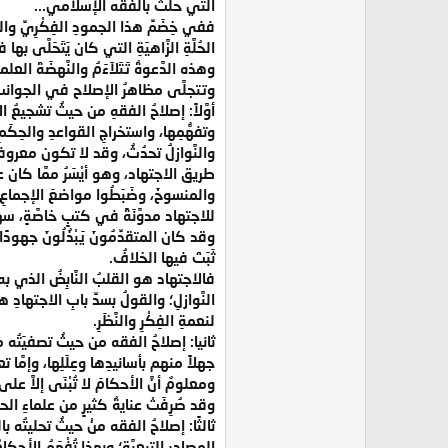
التي حلَّتْ بالفقه الإسلامي...
ففي خِضَمِّ هذا الجمودِ الفِكْرِيِّ والتّ
الحُلَّةِ الزَّاهيَةِ التي كان يَتَحَلَّى بها
وهذه الدَّعوةُ تَتَلاَءَمُ والنَّهضَةَ العل
وتتجلَّى مظاهرُ الإصلاح في الجوانب ال
أوَّلاً: إصلاحُ الفقهِ من حيثُ تشجيعُ الا
وتفهُّمِها، واستخراجِ القواعدِ والحِكَمِ 
والنَّوازلَُ تحدُثُ، وقد لا تكون معروفةً
طريق الاجتهاد، وهو أيْسَرُ ممَّا كان عل
والمنسوخَ، وضَبَطُوا مواضعَ الإجماعِ، و
للاجتهاد مدوَّنَةً في كتبٍ خاصَّةٍ، سهلة ا
وقد كان المتقدِّمُونَ يَبْذُلُونَ جه
ثَبَتَ فيها الخلافُ.
فالاجتهاد هو القلبُ النَّابِضُ الذي به ح
النَّوازلِ؛ والقولُ بسدِّ بابِ الاجتهادِ
لنعمةِ الفِكْرِ والنَّظَرِ.
ثانيا: إصلاحُ الفقه من حيثُ تصفيَتُه من
جهلاً منهم بأسانيدِها وعِلَلِها، وإمَّا ت
ومعلومٌ أنَّ الأحكامَ لا تُبْنَى إلاَّ عل
وقد صُرِفَتْ عنايةُ كثيرٍ من علماءِ ا
ثالثًا: إصلاحُ الفقه منْ حيثُ تحليتُه بال
المصادر التبعيَّة؛ وبهذا تُفْهَمُ الأحكام