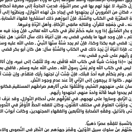
لُ كثيرة، لا عَهْدَ لهم بها في عصر النُّبوَّةِ، فدعتِ الحاجةُ إلى معرفة أحكامِ تل
 فكان من الضَّروريِّ أن يجتهدوا في إيجادِ حلٍّ لهذه النَّوازلِ، وينظرُوا إلى 
َّةِ المقرَّرَةِ في الكتاب والسُّنَّةِ، فإنْ أعوزَهم ذلك استشاروا فقهاءَ الصَّحاب
ـ في جَمْعِهِ للقرآنِ، وقتالِه مانعِي الزَّكاةِ، وأهلِ الرِّدَّةِ وغيرِها.
كرٍ الصِّدِّيقُ إذا ورد عليه حُكْمٌ نَظَرَ في كتاب الله تعالى، فإنْ وجَدَ في
لم ـ، فإن وجد فيها ما يقضي قضى به، فإن أعْيَاهُ ذلك سأل النَّاسَ: هل عَلِم
ن: قضى فيه بكذا وكذا، فإنْ لم يجد سُنَّةً سنَّهَا النَّبيُّ ـ صلى الله عليه و
ذا أعْيَاهُ أنْ يَجِدَ ذلك في الكتابِ والسُّنَّةِ سأل: هل كان أبو بكر قضى
تمع رأيُهم على شيءٍ قضى به».
ح: «إذا وجَدْتَ شيئًا في كتاب الله فَاقْضِ به، ولا تَلْتَفِتْ إلى غيره، وإن
يس في كتاب الله ولم يَسُنَّ رسولُ الله ـ صلى الله عليه وسلم ـ فاقضِ بما
ولم يتكلَّم فيه أحدٌ قبلَك، فإنْ شِئْتَ أن تجتهدَ رأيَك فتقدَّم، وإن شِئت أن تتأخَّر 
 ـ كانوا لا يرجِعون إلى الرَّأيِ إلاَّ عند عدمِ وجود النَّصِّ.
ن على منهجِهم السَّليمِ، واقْتَفَوْا على آثارهم صراطَهم المستقيمَ،فكانوا ير
إن لم يجدوا فيما قَالَهُ واحدٌ منهم، اجتهدوا رأيَهم.
 القرن الرَّابع، وساروا على نهجهم، في تَعَرُّفِّهِم على أحكام النَّوازلِ، وقد عَرَف
، ودُوِّنَتِ العلومُ في مختلف الفُنُونِ، وكان للفقه الحظُّ الأَوْفَرُ في التّ
عنَى بالدَّليلِ، وفقْهِ الصَّحابةِ والتَّابعينِ والفقهاءِ المجتهدين، وكانت أبوا
نِّسبةِ للفِقْهِ عصرًا ذهبيًّا.
تْ هِمَّتُهُمْ عنْ سلوكِ سبيل الأوَّلِينَ، وقَصُرَ جهدُهم عن النَّظرِ في النُّصوصِ والاست