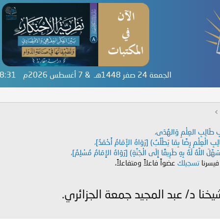
الجمعة 24 صفر 1448هـ & 7 أغسطس 2026م
:28:32
دَابِ طَالِبِ العِلْمِ وَالهُدَى،
طَالِبِ الْعِلْمِ رِضًا بِمَا يَطْلُبُ) [رَوَاهُ الإَمَامُ أَحْمَدُ]،
هَّلَ اللَّهُ لَهُ بِهِ طَرِيقًا إِلَى الْجَنَّةِ) [رَوَاهُ الإِمَامُ مُسْلِمٌ]،
 فيسرنا
تسجيلك
عضواً فاعلاً ومتفاعلاً،
نا د/ عبد المجيد جمعة الجزائري.