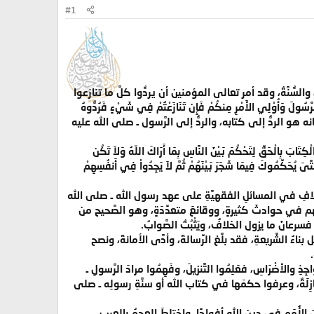
#1
ُ والسُّنَّةُ، وقد أمر تعالى المؤمنين أن يردُّوا كلَّ ما تنازعوا
لَ وَأُوْلِي الأَمْرِ مِنكُمْ فَإِن تَنَازَعْتُمْ فِي شَيْءٍ فَرُدُّوهُ
 وَالْيَوْمِ الآخِرِ ذَلِكَ خَيْرٌ وَأَحْسَنُ تَأْوِيلاً﴾ [النساء : 59]، والرَّدُّ إلى الله سبحانه هو الردُّ إلى كتابه، والردُّ إلى الرَّسول ـ صلى الله عليه
حَقِّ لِتَحْكُمَ بَيْنَ النَّاسِ بِمَا أَرَاكَ اللّهُ وَلاَ تَكُن
ونَ حَتَّىَ يُحَكِّمُوكَ فِيمَا شَجَرَ بَيْنَهُمْ ثُمَّ لاَ يَجِدُواْ فِي أَنفُسِهِمْ
ختلافِ في المسائلِ الفقهيَّةِ على عهد رسول الله ـ صلى الله
م في حوادثَ كثيرةٍ، ووقائعَ متعدِّدَةٍ، وهو الصَّحيح من
رعانَ ما يزول الخلافُ، ويَثْبُتُ الصَّوابُ.
ءُ الشَّريعةِ، فقد بلَّغ الرِّسالةَ، وأدَّى الأمانةَ، ونصح
والأضْرَاسِ، فعَلِمُوا التَّنزيلَ، وفَهِمُوا مرادَ الرَّسولِ ـ
ازِلَةٌ، وعرفوا حكمَها في كتاب الله أو سنَّةِ رسولِه ـ صلى
 الأُمَمِ في دين الله أفواجًا، واختلطَ العجمُ بالعربِ،