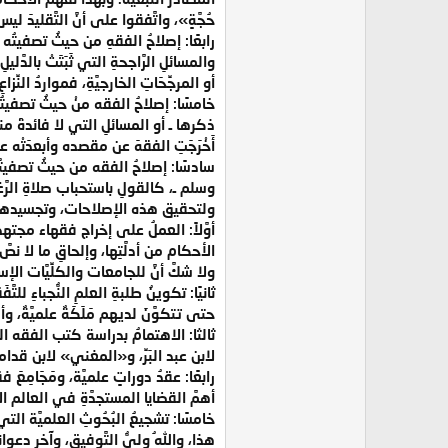
حُجَّةٍ»، واتَّفقوا على أنَّ التَّقليدَ ليس
رابعًا: إصلاحُ الفقهِ من حيثُ تصفيتُه من 
والمسائلِ الرَّاجحةِ التي ثَبَتَتْ بالدَّلي
أو المرجِّحَاتِ الخارجيَّةِ، فمواردُ النِّ
خامسًا: إصلاحُ الفقه منْ حيثُ تصفيتُه 
ذكرها ـ أو المسائلِ التي لا فائدةَ منه
أَخْرَجَتِ الفقهَ عن مقصده وأبعدَتْه 
سادسًا: إصلاحُ الفقه من حيثُ تصفيتُه م
وسلم ـ، كالقولِ باستحباب صلاةِ الرَّغا
ولتحقيق هذه الإصلاحات، وتجسيدها على
أوَّلاً: العملُ على إخراج فقهاء مجتهدين، 
الأحكام من أدلَّتِها، وإلحاقِ ما لا 
ولا شكَّ أنَّ للجامعات والكلِّيَّات الإ
ثانيًا: تكوينُ طلبةِ العلمِ النُّجباءِ 
حتى تتكوَّنَ لديهم مَلَكَةٌ علميَّةٌ، وأه
ثالثا: الاهتمامُ بدراسة كتب الفقه المق
لابن عبد البَرِّ، و«المغني» لابن قد
رابعًا: عقدُ دوراتٍ علميَّة، ومَجَامِع
أهمَّ القضايا المستجدَّةِ في العالم الإ
خامسًا: تشجيعُ البُحُوثِ العلميَّة التي
هذا، واللهُ وليُّ التَّوفيقِ، وآخر دعوان