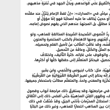
َتِهم، والتَّفريعُ على قواعدهم، وبذلُ الجهد في نُصْرَةِ مذهبهم،
.
ياضٌ في «المدارك»: «إنَّ لفظَ الإمام يَتَنَزَّلُ عند مقلِّده
 «كلُّ آيةٍ أو حديثٍ يُخالف ما عليه أصحابُنا فهو إمَّا مؤوَّلٌ أو
ـ مجتهدٌ مطلقٌ، بل المجتهدُ عندهم الذي يفهم نصوصَ إمامِه،
دُّ النُّصوصِ الصَّحيحةِ الصَّريحةِ المخالفةِ للمذهبِ، ولو
لِ أئِمَّتِهم، ومنها الاهتمامُ بالكتب المختصرةِ والمتونِ
سُه، وقد عَاقَتِ الطَّالبَ عنْ تأصيلِ العلمِ وتحصيلِه،
ِ الملَلُ والكَلَلُ، وعاقَهُ عن التَّحصيلِ.
نَّاس في تحصيل العلم، والوقوفِ على غاياته، كثرةُ التَّآليف، واختلافُ
َحصيلِ، فيحتاجُ المتعلِّمُ إلى حفظها كلِّها أو أكثرِها،
َةِ، مثل: كتاب ابنيونس واللَّخمِي، وابنِ بشير،
تاج إلى تمييز الطَّريقةِ القَيْرَوَانِيَّةِ من القُرْطُبِيَّةِ
ُها متَكَرِّرَة والمعنى واحدٌ، والمتعلِّم مطالَبٌ باستحضار جميعِها،
 كبيرٍ في مراجعتِها، وقد يستغرقُ ذلك مراجعة أبواب وفصول
اف، وظهور الفِتَنِ المذهبيَّةِ حتَّى أفضى ذلك إلى التَّقاتلِ
استحلالُ المحرَّماتِ بأَدْنَى الحِيَلِ، وقدْ صُنِّفَتْ في ذلك
ناظراتِ بين المذاهبِ انتصارًا للمذهبِ، وغيرِ ذلك من البلاَيَا