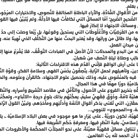
 بعلمٍ.
الأقوالِ الشَّاذَّةِ، والآراءِ الباطلةِ المخالفةِ للنُّصوصِ، والاختياراتِ المرْجُوح
لِ الصَّحيحِ الصَّريحِ؛ أمَّا المسائلُ التي تكافأَتْ فيها الأدِلَّةُ، ولم يُتَبَيَّنْ فيه
زاعِ ومسالكُ الاجتهاد لا إنكارَ فيها.
من الفَرَضِيَّاتِ والأُغْلُوطَاتِ التي يستحيلُ وقوعُها، بل رُبَّما وصلت إلى حدّ
ا، ولا طائلَ من ورائِها، وقد يُعتبر البحثُ عنها من التَّكلُّفِ الذي نُهِينَا عن
عن ميدانِ العمل.
ن البدع والمحدثات؛ لأنَّ الأصلَ في العبادات التَّوقُّفُ، فلا يُشْرَعُ منها إلا
ئِبِ وصلاةِ ليلةِ النِّصفِ من شعبانَ.
 أرض الواقع فإنَّني أقدِّم هذه الاقتراحات التَّالية:
وتأهيلِهم لحمل الرَّايةِ، يتَّصِفُونَ بحُسْنِ الفهم، وسلامةِ الفكرِ، وقوَّةِ النَّظ
نصَّ فيه بالمنْصُوصِ عليه، وذلك بتحصيل علوم الاجتهاد، كالقرآن وعلومه، وال
سلاميَّةِ دورًا مهمًّا في هذا المجال.
للتَّفَقُّهِ بتخريج الفروع على الأصول، والتَّأَمُّلِ في مقاصد التَّشريع وأسرارِه، 
ليَّةٌ تامَّةٌ، وذَوْقٌ فِقْهِيٌّ سليمٌ، يمكِّنُهُم بذلك بلوغَ درجةِ «الاتِّباع»، وت
َارَنِ، التي تُعْنَى بذكر أقوالِ الأئمَّة وأدلَّتِهِم ومآخذِهم، وتبيِّنُ القولَ
امة، و«المجموع» للنووي...
َ فقهيَّة، تكون دوريَّةً ـ على غِرَارِ ما هو موجود في بعض البلاد الإسلاميَّة ـ، 
سلاميِّ، بغيةَ النَّظرِ فيها، ومعرفةِ حُكْمِ الشَّريعة فيها.
 تتناول مسائلَ فقهيَّةً معيَّنَةً، على نحو المجلاَّتِ المحكَّمة والأطروحات الجا
ا أنِ الحمد لله ربِّ العالمين.