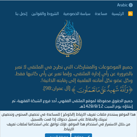
Arabic
الرئيسية
مساعدة
سياسة الخصوصية
الشروط والقوانين
إتصل بنا
R
S
S
جميع الموضوعات والمشاركات التي تطرح في الملتقى لا تعبر
بالضرورة عن رأي إدارة الملتقى، وإنما تعبر عن رأي كاتبها فقط.
وكل عضو نكل أمانته العلمية إلى رقابته الذاتية!.
[آل عمران:98].
جميع الحقوق محفوظة لموقع الملتقى الفقهي, أحد فروع الشبكة الفقهية، تم
إنشاؤه يوم السبت 1428/8/12هـ
هذا الموقع يستخدم ملفات تعريف الارتباط (الكوكيز ) للمساعدة في تخصيص المحتوى وتخصيص
تجربتك والحفاظ على تسجيل دخولك إذا قمت بالتسجيل.
من خلال الاستمرار في استخدام هذا الموقع، فإنك توافق على استخدامنا لملفات تعريف
الارتباط.
موافق
معرفة المزيد...