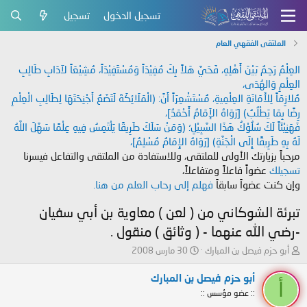
تسجيل الدخول
تسجيل
الملتقى الفقهي العام
العِلْمُ رَحِمٌ بَيْنَ أَهْلِهِ، فَحَيَّ هَلاً بِكَ مُفِيْدَاً وَمُسْتَفِيْدَاً، مُشِيْعَاً لآدَابِ طَالِبِ
العِلْمِ وَالهُدَى،
مُلازِمَاً لِلأَمَانَةِ العِلْمِيةِ، مُسْتَشْعِرَاً أَنَّ: (الْمَلَائِكَةَ لَتَضَعُ أَجْنِحَتَهَا لِطَالِبِ الْعِلْمِ
رِضًا بِمَا يَطْلُبُ) [رَوَاهُ الإَمَامُ أَحْمَدُ]،
فَهَنِيْئَاً لَكَ سُلُوْكُ هَذَا السَّبِيْلِ؛ (وَمَنْ سَلَكَ طَرِيقًا يَلْتَمِسُ فِيهِ عِلْمًا سَهَّلَ اللَّهُ
لَهُ بِهِ طَرِيقًا إِلَى الْجَنَّةِ) [رَوَاهُ الإِمَامُ مُسْلِمٌ]،
مرحباً بزيارتك الأولى للملتقى، وللاستفادة من الملتقى والتفاعل فيسرنا
تسجيلك
عضواً فاعلاً ومتفاعلاً،
وإن كنت عضواً سابقاً
فهلم إلى رحاب العلم من هنا.
تبرئة الشوكاني من ( لعن ) معاوية بن أبي سفيان
-رضي الله عنهما - ( وثائق ) منقول .
ب
ت
أبو حزم فيصل بن المبارك
30 مارس 2008
ا
ا
د
ر
أبو حزم فيصل بن المبارك
أ
ئ
ي
:: عضو مؤسس ::
ا
خ