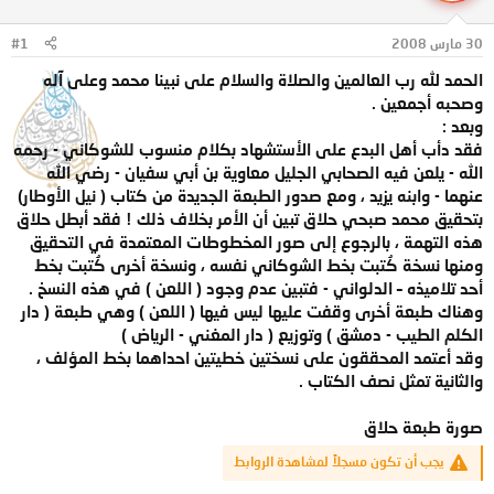
ل
ا
م
ل
30 مارس 2008
#1
و
ب
ض
د
الحمد لله رب العالمين والصلاة والسلام على نبينا محمد وعلى آله
و
ء
وصحبه أجمعين .
ع
وبعد :
فقد دأب أهل البدع على الأستشهاد بكلام منسوب للشوكاني - رحمه
الله - يلعن فيه الصحابي الجليل معاوية بن أبي سفيان - رضي الله
عنهما - وابنه يزيد ، ومع صدور الطبعة الجديدة من كتاب ( نيل الأوطار)
بتحقيق محمد صبحي حلاق تبين أن الأمر بخلاف ذلك ! فقد أبطل حلاق
هذه التهمة ، بالرجوع إلى صور المخطوطات المعتمدة في التحقيق
ومنها نسخة كُتبت بخط الشوكاني نفسه ، ونسخة أخرى كُتبت بخط
أحد تلاميذه – الدلواني - فتبين عدم وجود ( اللعن ) في هذه النسخ .
وهناك طبعة أخرى وقفت عليها ليس فيها ( اللعن ) وهي طبعة ( دار
الكلم الطيب - دمشق ) وتوزيع ( دار المغني - الرياض )
وقد أعتمد المحققون على نسختين خطيتين احداهما بخط المؤلف ،
والثانية تمثل نصف الكتاب .
صورة طبعة حلاق
يجب أن تكون مسجلاً لمشاهدة الروابط