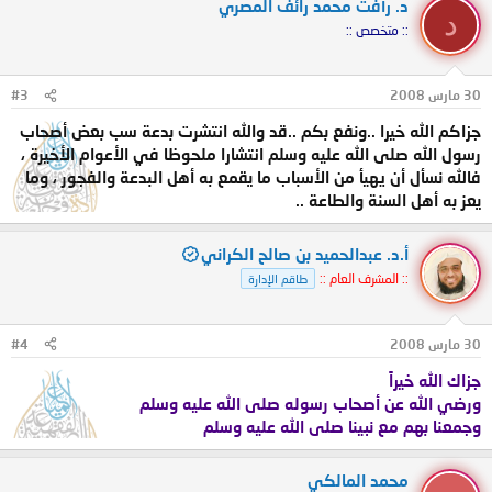
د. رأفت محمد رائف المصري
د
:: متخصص ::
30 مارس 2008
#3
جزاكم الله خيرا ..ونفع بكم ..قد والله انتشرت بدعة سب بعض أصحاب
رسول الله صلى الله عليه وسلم انتشارا ملحوظا في الأعوام الأخيرة ،
فالله نسأل أن يهيأ من الأسباب ما يقمع به أهل البدعة والفجور ، وما
يعز به أهل السنة والطاعة ..
أ.د. عبدالحميد بن صالح الكراني
:: المشرف العام ::
طاقم الإدارة
30 مارس 2008
#4
جزاك الله خيراً
ورضي الله عن أصحاب رسوله صلى الله عليه وسلم
وجمعنا بهم مع نبينا صلى الله عليه وسلم
محمد المالكي