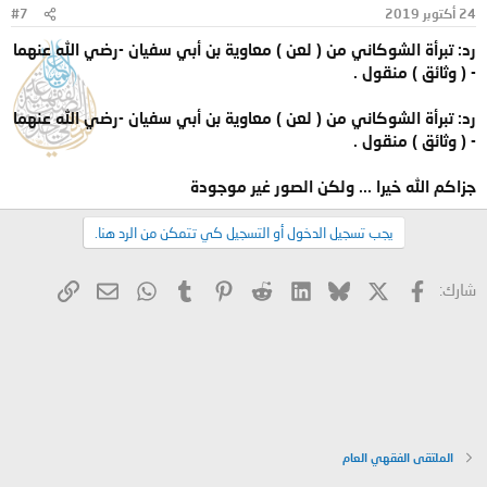
24 أكتوبر 2019
#7
رد: تبرأة الشوكاني من ( لعن ) معاوية بن أبي سفيان -رضي الله عنهما
- ( وثائق ) منقول .
رد: تبرأة الشوكاني من ( لعن ) معاوية بن أبي سفيان -رضي الله عنهما
- ( وثائق ) منقول .
جزاكم الله خيرا ... ولكن الصور غير موجودة
يجب تسجيل الدخول أو التسجيل كي تتمكن من الرد هنا.
X
فيسبوك
Bluesky
LinkedIn
Reddit
Pinterest
Tumblr
WhatsApp
الرابط
البريد الإلكتروني
شارك:
الملتقى الفقهي العام