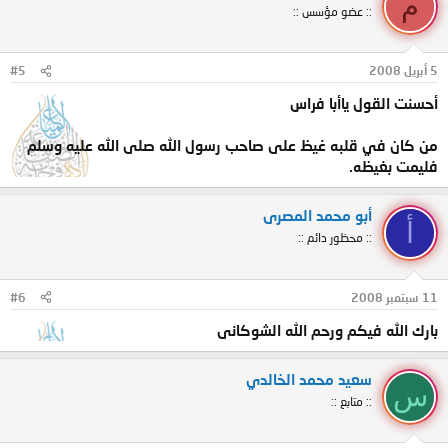
م
:: عضو مؤسس ::
5 أبريل 2008
#5
أحسنت القول ياأبا فراس
من كان في قلبه غيظ على صاحب رسول الله صلى الله عليه وسلم
فليمت بغيظه.
أبو محمد المصرى
أ
:: محظور دائم ::
11 سبتمبر 2008
#6
بارك الله فيكم ورحم الله الشوكانى
سعيد محمد الخالدي
س
:: متابع ::