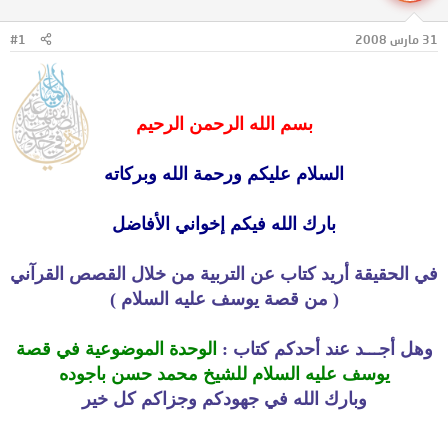
ل
ا
م
ل
31 مارس 2008
#1
و
ب
ض
د
و
ء
ع
بسم الله الرحمن الرحيم
السلام عليكم ورحمة الله وبركاته
بارك الله فيكم إخواني الأفاضل
في الحقيقة أريد كتاب عن التربية من خلال القصص القرآني
( من قصة يوسف عليه السلام )
وهل أجـــد عند أحدكم كتاب :
الوحدة الموضوعية في قصة
يوسف عليه السلام للشيخ محمد حسن باجوده
وبارك الله في جهودكم وجزاكم كل خير