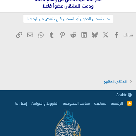
ودمت للملتقى عضواً فاعلاً
يجب تسجيل الدخول أو التسجيل كي تتمكن من الرد هنا.
X
فيسبوك
Bluesky
LinkedIn
Reddit
Pinterest
Tumblr
WhatsApp
الرابط
البريد الإلكتروني
شارك:
الملتقى المفتوح
Arabic
الرئيسية
مساعدة
سياسة الخصوصية
الشروط والقوانين
إتصل بنا
R
S
S