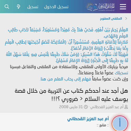
تسجيل الدخول
تسجيل
الملتقى المفتوح
العِلْمُ رَحِمٌ بَيْنَ أَهْلِهِ، فَحَيَّ هَلاً بِكَ مُفِيْدَاً وَمُسْتَفِيْدَاً، مُشِيْعَاً لآدَابِ طَالِبِ
العِلْمِ وَالهُدَى،
مُلازِمَاً لِلأَمَانَةِ العِلْمِيةِ، مُسْتَشْعِرَاً أَنَّ: (الْمَلَائِكَةَ لَتَضَعُ أَجْنِحَتَهَا لِطَالِبِ الْعِلْمِ
رِضًا بِمَا يَطْلُبُ) [رَوَاهُ الإَمَامُ أَحْمَدُ]،
فَهَنِيْئَاً لَكَ سُلُوْكُ هَذَا السَّبِيْلِ؛ (وَمَنْ سَلَكَ طَرِيقًا يَلْتَمِسُ فِيهِ عِلْمًا سَهَّلَ اللَّهُ
لَهُ بِهِ طَرِيقًا إِلَى الْجَنَّةِ) [رَوَاهُ الإِمَامُ مُسْلِمٌ]،
مرحباً بزيارتك الأولى للملتقى، وللاستفادة من الملتقى والتفاعل فيسرنا
تسجيلك
عضواً فاعلاً ومتفاعلاً،
وإن كنت عضواً سابقاً
فهلم إلى رحاب العلم من هنا.
هل أجد عند أحدكم كتاب عن التربية من خلال قصة
يوسف عليه السلام < ضروري ؟!!!
ب
ت
أم عبد العزيز القحطاني
31 مارس 2008
ا
ا
د
ر
أم عبد العزيز القحطاني
أ
ئ
ي
:: متابع ::
ا
خ