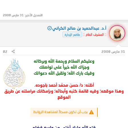
التعديل الأخير:
31 مارس 2008
أ.د. عبدالحميد بن صالح الكراني
:: المشرف العام ::
طاقم الإدارة
31 مارس 2008
#2
وعليكم السلام ورحمة الله وبركاته
وجزاك الله خيراً على تواصلك
وفيك بارك الله؛ وتقبل الله دعواتك
أظنه: د/ حسن محمّد أحمد باجوده.
وهذا موقعه؛ وفيه قائمة كتبه وأبحاثه؛ وبإمكانك مراسلته عن طريق
الموقع
يجب أن تكون مسجلاً لمشاهدة الروابط
فتح الله عليك أختي من واسع فضله