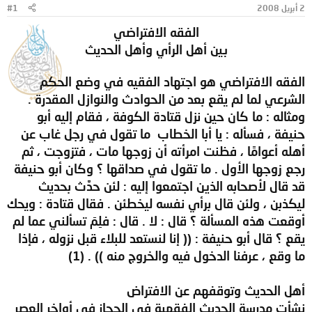
2 أبريل 2008
#1
و
ب
ض
د
الفقه الافتراضي
و
ء
بين أهل الرأي وأهل الحديث
ع
الفقه الافتراضي هو اجتهاد الفقيه في وضع الحكم
الشرعي لما لم يقع بعد من الحوادث والنوازل المقدرة .
ومثاله : ما كان حين نزل قتادة الكوفة ، فقام إليه أبو
حنيفة ، فسأله : يا أبا الخطاب ‍ ما تقول في رجل غاب عن
أهله أعوامًا ، فظنت امرأته أن زوجها مات ، فتزوجت ، ثم
رجع زوجها الأول . ما تقول في صداقها ؟ وكان أبو حنيفة
قد قال لأصحابه الذين اجتمعوا إليه : لئن حدَّث بحديث
ليكذبن ، ولئن قال برأي نفسه ليخطئن . فقال قتادة : ويحك
أوقعت هذه المسألة ؟ قال : لا . قال : فلِمَ تسألني عما لم
يقع ؟ قال أبو حنيفة : (( إنا لنستعد للبلاء قبل نزوله ، فإذا
ما وقع ، عرفنا الدخول فيه والخروج منه )) . (1)
أهل الحديث وتوقفهم عن الافتراض
نشأت مدرسة الحديث الفقهية في الحجاز في أواخر العصر