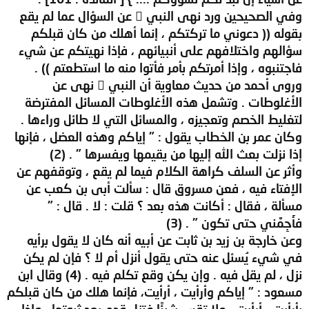
وفي الصحيحين ورد نهى النبي  عن السؤال عما لم يقع
بقوله (( دعوني ما تركتكم ، إنما أهلك من كان قبلكم
سؤالهم واختلافهم على أنبيائهم ، فإذا نهيتكم عن شيء
فاجتنبوه ، وإذا أمرتكم بأمر فأتوا منه ما استطعتم )) .
وروى أحمد من حديث معاوية أن النبي  نهى عن
الأغلوطات . وتشمل هذه الأغلوطات المسائل المفترضة
لتغليط الخصم وتعجيزه ، والمسائل التي لا طائل وراءها .
وكان عمر بن الخطاب يقول : " إياكم وهذه العضل ، فإنها
إذا نزلت بعث الله إليها من يقيمها ويفسرها " . (2)
وأثر عن السلف كراهة الكلام فيما لم يقع ، وتوقفهم عن
الإفتاء فيه ، فعن مسروق قال : سألت أبى بن كعب عن
مسألة ، فقال : أكانت هذه بعد ؟ قلت : لا . قال : "
فأَجِمَّني حتى تكون " . (3)
وعن خارجة بن زيد بن ثابت عن أبيه أنه كان لا يقول برأيه
في شيء يُسئل عنه حتى يقول أنزل أم لا ؟ فإن لم يكن
نزل ، لم يقل فيه . وإن يكن وقع تكلم فيه . (4) وقال ابن
مسعود : " إياكم وأرأيت ، أرأيت، فإنما هلك من كان قبلكم
بأرأيت ، أرأيت . ولا تقس شيئًا فتزل قدم بعد ثبوتها ، وإذا