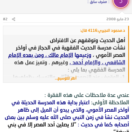
د
:: مشرف سابق ::
23 مايو 2008
#2
د.محمود النجيري;4116 قال:
أهل الحديث وتوقفهم عن الافتراض
نشأت مدرسة الحديث الفقهية في الحجاز في أواخر
العصر الأموي ،
وزعيمها
الإمام مالك ، ومن بعده الإمام
الشافعي ، والإمام أحمد ،
وغيرهم . وتميز عمل هذه
المدرسة الفقهي بما يلي :
1- الوقوف عند النصوص والآثار ، والتمسك بظواهرها ،
أنقر للتوسيع...
دون بحث عن علة الحكم .
2- لا يلجئون إلى الرأي إن كان هناك نص أو أثر ، وإن
عندي عدة ملاحظات على هذه الفقرة :
رواه واحد فقط ، ما دام هذا الراوي ثقة عدلاً.
الملاحظة الأولى:
اعتبار بداية هذه المدرسة الحديثة في
3- الاعتماد على رأى في حالات الضرورة القصوى ،
أواخر العصر الأموي، والذي يبدو أن الميل إلى ظاهر
والامتناع عن الفصل في المسائل التي لا حكم لها
الحديث نشأ في زمن النبي صلى الله عليه وسلم بين بعض
يعرفونه من الكتاب أو السنة ، أو الإجماع ، ولا رأى
أصحابه كما في حديث :
"لا يصلين أحد العصر إلا في بني
صحابي .
قريضة"