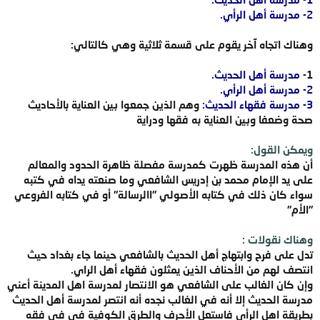
2- مدرسة أهل الرأي.
وهناك اتجاه آخر يقوم على قسمة ثلاثية وهي كالتالي:
1-
مدرسة أهل الحديث.
2- مدرسة أهل الرأي.
3- مدرسة فقهاء الحديث:
وهم الذين جمعوا بين العناية بالأحاديث
صحة وضعفا وبين العناية به فقها ودراية
ويمكن القول:
أن هذه المدرسة ظهرت كمدرسة مفصلة ظاهرة الحدود والمعالم
على يد الإمام محمد بن إدريس الشافعي وما صنعته يداه في كتبه
سواء كان ذلك في كتابه الأصولي "االرسالة" أو في كتابه الفروعي
"الأم"
وهناك نقولات :
تدل على فرح وابتهاج أهل الحديث بالشافعي حينما جاء بغداد حيث
انتصف لهم من الأحناف الذين يمثلون فقهاء أهل الراي.
وإن كان الغالب على الشافعي هو الانتصار لمدرسة اهل المدينة أعني
مدرسة الحديث إلا أنه في الغالب نجده أنه انتصر لمدرسة أهل الحديث
بطريقة اهل الرأي فاستعل الأحرف والطرق الكوفية في في فقه