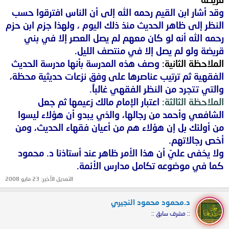
4- التوقف عن الخوض في المسائل التي لم تقع فعلاً .
وقد أشار ابن القيم رحمه الله إلى أن الناس افترقوا حسب
النظر إلى ظاهر الحديث منذ ذلك اليوم ، ولهذا جزم ابن حزم
رحمه الله أنه لو كان معهم لم يصل العصر إلا في بني
قريضة ولو لم يصل إلا في منتصف الليل.
الملاحظة الثانية
:
وصف هذه المدرسة بأنها مدرسة الحديث
الفقهية ثم ترتيب عناصرها على
وفق نزعات حديثية محظة،
والتي تتجرد من النظر الفقهي غالباً.
الملاحظة الثالثة:
اعتبار الإمام مالك زعيمها ثم جعل
الشافعي وأحمد من رجالها، والذي يبدو أن هؤلاء ليسوا
من أولئك بل إن هؤلاء هم من أعيان فقهاء الحديث، ومن
أخص رجالاتهم.
ولا يخفى عليّ أن هذا الأمر ظاهر عند أستاذنا د. محمود
كما في موضوعه تكامل مدارس الأئمة.
التعديل الأخير:
23 مايو 2008
د.محمود محمود النجيري
:: مشرف سابق ::