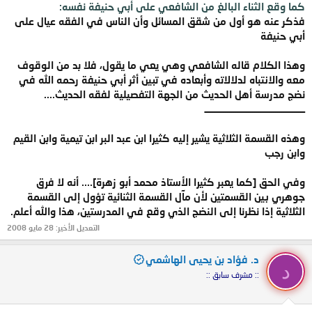
كما وقع الثناء البالغ من الشافعي على أبي حنيفة نفسه:
فذكر عنه هو أول من شقق المسائل وأن الناس في الفقه عيال على
أبي حنيفة
وهذا الكلام قاله الشافعي وهي يعي ما يقول، فلا بد من الوقوف
معه والانتباه لدلالاته وأبعاده في تبين أثر أبي حنيفة رحمه الله في
نضج مدرسة أهل الحديث من الجهة التفصيلية لفقه الحديث....
ــــــــــــــــــــــــــــــــــــــــــــــــ
وهذه القسمة الثلاثية يشير إليه كثيرا ابن عبد البر ابن تيمية وابن القيم
وابن رجب
وفي الحق [كما يعبر كثيرا الأستاذ محمد أبو زهرة].... أنه لا فرق
جوهري بين القسمتين لأن مآل القسمة الثنائية تؤول إلى القسمة
الثلاثية إذا نظرنا إلى النضج الذي وقع في المدرستين، هذا والله أعلم.
التعديل الأخير:
28 مايو 2008
د. فؤاد بن يحيى الهاشمي
د
:: مشرف سابق ::