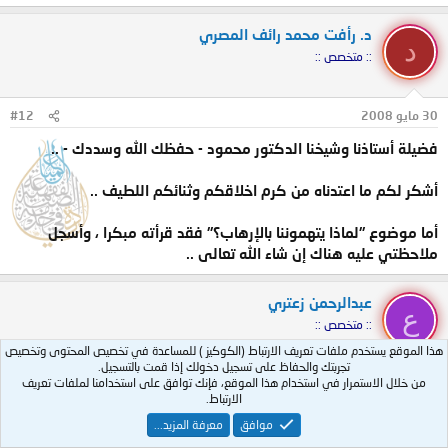
د. رأفت محمد رائف المصري
د
:: متخصص ::
30 مايو 2008
#12
فضيلة أستاذنا وشيخنا الدكتور محمود - حفظك الله وسددك - ..
أشكر لكم ما اعتدناه من كرم اخلاقكم وثنائكم اللطيف ..
أما موضوع "لماذا يتهموننا بالإرهاب؟" فقد قرأته مبكرا ، وأسجل
ملاحظتي عليه هناك إن شاء الله تعالى ..
عبدالرحمن زعتري
ع
:: متخصص ::
هذا الموقع يستخدم ملفات تعريف الارتباط (الكوكيز ) للمساعدة في تخصيص المحتوى وتخصيص
تجربتك والحفاظ على تسجيل دخولك إذا قمت بالتسجيل.
من خلال الاستمرار في استخدام هذا الموقع، فإنك توافق على استخدامنا لملفات تعريف
5 فبراير 2010
#13
الارتباط.
هل توافقون على هذه العبارة :
موافق
معرفة المزيد...