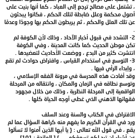
، تشتمل على مصالح ترجع إلى العباد ، كما أنها بنيت على
أصول محكمة وعلل ضابطة لتلك الحكم ، فكانوا يبحثون
عن تلك العلل والحكم ، ثم يربطون الحكم بها وجودًا وعدمًا
.
2- التشدد في قبول أخبار الآحاد ، وذلك لأن الكوفة لم
تكن موطن الحديث كما كانت المدينة ، وفي الكوفة
انتشرت كثير من البدع ، ووضعت الأحاديث لتعضيدها .
3- التوسع في استخدام القياس ، وافتراض حوادث لم تقع
، وإبداء الرأي فيها .
وقد أفادت هذه المدرسة في مرونة الفقه الإسلامي ،
وتوسع نطاقه في الزمان والمكان ، وانتقاله من المرحلة
الواقعية إلى المرحلة النظرية ، وذلك من خلال مجهود
فقهائها الذهني الذي غطى أوجه الحياة كلها .
الافتراض في الكتاب والسنة وعند السلف
ورد في القرآن الكريم ما يفهم منه كراهة السؤال عما لم
يقع ، في قول الله تعالى : { يا أيها الذين آمنوا لا تسألوا
عن أشياء إن تبد لكم تسوؤكم .... } [ المائدة : 101] .