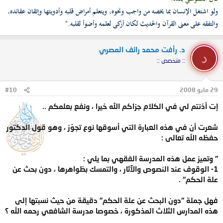
ولو اشتغل الإنسان بما يخصه من واجب ونحوه، ويتعلم أمراض قلبه وأدويتها وإتقان عقائده،
والتفقه على معنى القرآن والحديث لكان أزكى لعلمه وأضوأ لقلبه."
د. رأفت محمد رائف المصري
د
:: متخصص ::
29 مايو 2008
#10
إت أذنتم لي في الكلام جزاكم الله خيرا ، ونفع بعلمكم ..
شعرت أن في هذه العبارة التي أسوقها نوع تجوّز ، وهو قول الدكتور
حفظه الله تعالى :
" وتميز عمل هذه المدرسة الفقهي بما يلي :
1- الوقوف عند النصوص والآثار ، والتمسك بظواهرها ، دون بحث عن
علة الحكم" .
فهل جملة "دون البحث عن علة الحكم" دقيقة من حيث نسبتها إلى
هذه المدارس الثلاث المذكورة ، خصوصا مدرسة الشافعي رحمه الله ؟