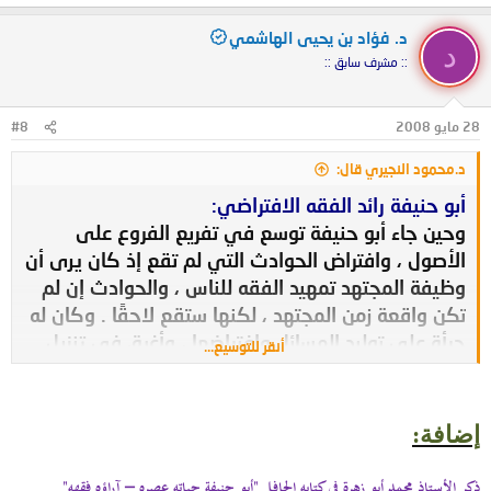
د. فؤاد بن يحيى الهاشمي
د
:: مشرف سابق ::
28 مايو 2008
#8
د.محمود النجيري قال:
أبو حنيفة رائد الفقه الافتراضي:
وحين جاء أبو حنيفة توسع في تفريع الفروع على
الأصول ، وافتراض الحوادث التي لم تقع إذ كان يرى أن
وظيفة المجتهد تمهيد الفقه للناس ، والحوادث إن لم
تكن واقعة زمن المجتهد ، لكنها ستقع لاحقًا . وكان له
جرأة على توليد المسائل وافتراضها ، وأغرق في تنزيل
أنقر للتوسيع...
النوازل ، ولم يتردد عن أن يستعمل الرأي في الفروع
قبل أن تنزل ، وتشقيقها قبل أن تقع ، والكلام فيها ،
والحكم عليها قبل أن تكون ، فاتسع الفقه الافتراضي
إضافة:
النظري حتى بلغ ذروته ، وصار مستوعبًا للحوادث
المتجددة والمستبعدة، ولذلك حين سئل رقبة بن مصقلة
ذكر الأستاذ محمد أبو زهرة في كتابه الحافل "أبو حنيفة حياته عصره – آراؤه فقهه"