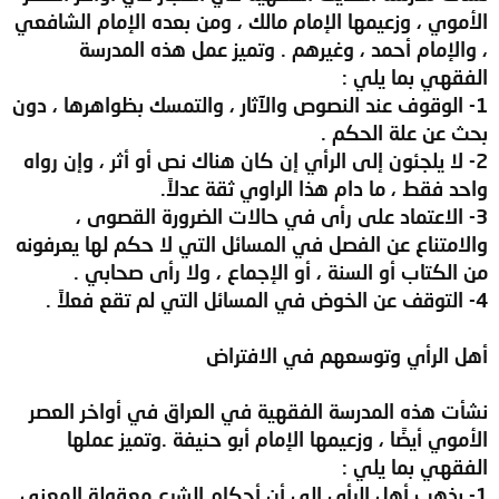
الأموي ، وزعيمها الإمام مالك ، ومن بعده الإمام الشافعي
، والإمام أحمد ، وغيرهم . وتميز عمل هذه المدرسة
الفقهي بما يلي :
1- الوقوف عند النصوص والآثار ، والتمسك بظواهرها ، دون
بحث عن علة الحكم .
2- لا يلجئون إلى الرأي إن كان هناك نص أو أثر ، وإن رواه
واحد فقط ، ما دام هذا الراوي ثقة عدلاً.
3- الاعتماد على رأى في حالات الضرورة القصوى ،
والامتناع عن الفصل في المسائل التي لا حكم لها يعرفونه
من الكتاب أو السنة ، أو الإجماع ، ولا رأى صحابي .
4- التوقف عن الخوض في المسائل التي لم تقع فعلاً .
أهل الرأي وتوسعهم في الافتراض
نشأت هذه المدرسة الفقهية في العراق في أواخر العصر
الأموي أيضًا ، وزعيمها الإمام أبو حنيفة .وتميز عملها
الفقهي بما يلي :
1- يذهب أهل الرأي إلى أن أحكام الشرع معقولة المعنى