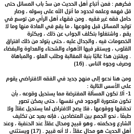
فكرهم : فمن أتباع أهل الحديث من سدَّ باب المسائل حتى
قل فهمه وعلمه لحدود ما أنزل الله على رسوله ، وصار
حامل فقه غير فقيه . ومن فقهاء أهل الرأي من توسع في
توليد المسائل قبل وقوعها ، ما يقع في العادة منها وما لا
يقع ، واشتغلوا بتكلف الجواب عن ذلك ، وبكثرة
الخصومات فيه ، والجدال عليه ، حتى يتولد من ذلك افتراق
القلوب ، ويستقر فيها الأهواء والشحناء والعداوة والبغضاء
. ويقترن هذا غالبًا بنية المغالبة وطلب العلو ، والمباهاة
وصرف وجوه الناس . (16)
ومن هنا ندعو إلى منهج جديد في الفقه الافتراضي يقوم
على الأسس التالية :
1- ألا تكون المسألة المفترضة مما يستحيل وقوعه ، بأن
تكون متصورة الوجود في نفسها ، حتى يمكن تصور
تحققها ووقوعها ، فلا يصح الافتراض لما يستحيل عقلاً ولا
طبعًا ، نحو الجمع بين المتضادين ، فإنه بعيد عن تكليف
الشارع وحكمته ، وهو قبيح ومحال عقلاً عند الحنفية ، وعند
أهل الحديث هو محال عقلاً ، لا أنه قبيح . (17) ويستثنى