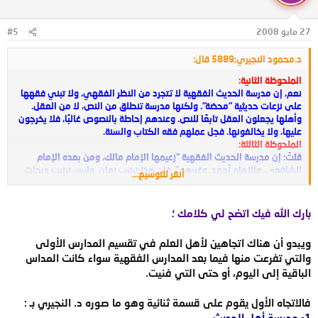
27 مايو 2008
#5
د.محمود النجيري;5889 قال:
الملحوظة الثانية:
نعم، إن مدرسة الحديث الفقهية لا تتجرد من النظر الفقهي، ولا تبني فقهها
على نزعات حديثية "محضة". ولكنها مدرسة تنطلق من النص، لا من العقل.
وأهلها يجعلون العقل تابعًا للنص. وعندهم إحاطة بالنصوص غالبًا، فلا يخرجون
عليها، ولا يخالفونها. فجل عملهم فقه الكتاب والسنة.
الملحوظة الثالثة:
قلتُ: إن مدرسة الحديث الفقهية "زعيمها الإمام مالك، ومن بعده الإمام
الشافعي، والإمام أحمد، وغيرهم" .فإن هذا ترتيب زمان. وليس ترتيب درجات.
أنقر للتوسيع...
ومعروف أن مالكًا شيخ الشافعي، وأن الشافعي شيخ أحمد.
بارك الله فيك اتضح لي كلامك ؛
ويبدو أن هناك اتجاهين لأهل العلم في تقسيم المدارس الأولى
والتي تفرعت منها فيما بعد المدارس الفقهية سواء كانت المداس
الباقية إلى اليوم، أو حتى التي فنيت.
فالاتجاه الأول يقوم على قسمة ثنائية وهو ما صوره د. النجيري بـ :
1- مدرسة أهل الحديث.