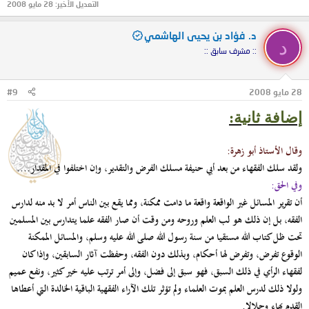
التعديل الأخير:
28 مايو 2008
د. فؤاد بن يحيى الهاشمي
د
:: مشرف سابق ::
28 مايو 2008
#9
إضافة ثانية:
وقال الأستاذ أبو زهرة:
ولقد سلك الفقهاء من بعد أبي حنيفة مسلك الفرض والتقدير، وإن اختلفوا في المقدار....
وفي الحق:
أن تقرير المسائل غير الواقعة واقعة ما دامت ممكنة، ومما يقع بين الناس أمر لا بد منه لدارس
الفقه، بل إن ذلك هو لب العلم وروحه ومن وقت أن صار الفقه علما يتدارس بين المسلمين
تحت ظل كتاب الله مستقيا من سنة رسول الله صلى الله عليه وسلم، والمسائل الممكنة
الوقوع تفرض، وتفرض لها أحكام، وبذلك دون الفقه، وحفظت آثار السابقين، وإذا كان
لفقهاء الرأي في ذلك السبق، فهو سبق إلى فضل، وإلى أمر ترتب عليه خير كثير، ونفع عميم
ولولا ذلك لدرس العلم بموت العلماء ولم تؤثر تلك الآراء الفقهية الباقية الخالدة التي أعطاها
القدم بهاء وجلالا.