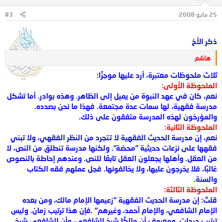
25 مايو 2008
#3
ذكر الأخ
هاشم
ثلاث ملحوظات معتبرة، أرد عليها موجزًا:
الملحوظة الأولى:
نعم، كان في عهد النبوة من يميل إلى الظاهر. وهذه بوادر. أما تشكل
مدرسة فقهية، لها سمات عدة مجتمعة. فهذا ما نحن بصدده.
والمؤرخون لهذه المدرسة متفقون على ذلك.
الملحوظة الثانية:
نعم، إن مدرسة الحديث الفقهية لا تتجرد من النظر الفقهي، ولا تبني
فقهها على نزعات حديثية "محضة". ولكنها مدرسة تنطلق من النص، لا
من العقل. وأهلها يجعلون العقل تابعًا للنص. وعندهم إحاطة بالنصوص
غالبًا، فلا يخرجون عليها، ولا يخالفونها. فجل عملهم فقه الكتاب
والسنة.
الملحوظة الثالثة:
قلتُ: إن مدرسة الحديث الفقهية "زعيمها الإمام مالك، ومن بعده
الإمام الشافعي، والإمام أحمد، وغيرهم" .فإن هذا ترتيب زمان. وليس
ترتيب درجات. ومعروف أن مالكًا شيخ الشافعي، وأن الشافعي شيخ