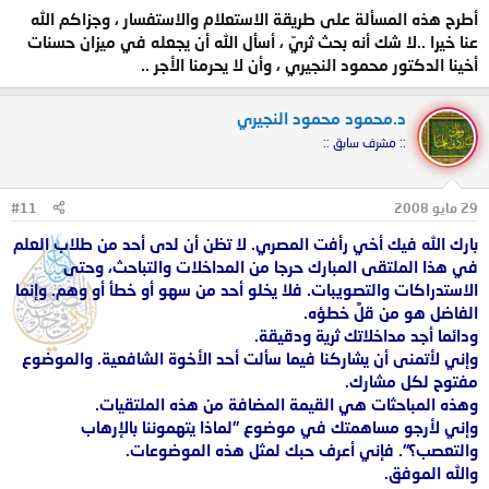
أطرح هذه المسألة على طريقة الاستعلام والاستفسار ، وجزاكم الله
عنا خيرا ..لا شك أنه بحث ثريّ ، أسأل الله أن يجعله في ميزان حسنات
أخينا الدكتور محمود النجيري ، وأن لا يحرمنا الأجر ..
د.محمود محمود النجيري
:: مشرف سابق ::
29 مايو 2008
#11
بارك الله فيك أخي رأفت المصري. لا تظن أن لدى أحد من طلاب العلم
في هذا الملتقى المبارك حرجا من المداخلات والتباحث، وحتى
الاستدراكات والتصويبات. فلا يخلو أحد من سهو أو خطأ أو وهم. وإنما
الفاضل هو من قلَّ خطؤه.
ودائما أجد مداخلاتك ثرية ودقيقة.
وإني لأتمنى أن يشاركنا فيما سألت أحد الأخوة الشافعية. والموضوع
مفتوح لكل مشارك.
وهذه المباحثات هي القيمة المضافة من هذه الملتقيات.
وإني لأرجو مساهمتك في موضوع "لماذا يتهموننا بالإرهاب
والتعصب؟". فإني أعرف حبك لمثل هذه الموضوعات.
والله الموفق.