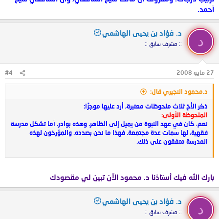
أحمد.
د. فؤاد بن يحيى الهاشمي
د
:: مشرف سابق ::
27 مايو 2008
#4
د.محمود النجيري قال:
ذكر الأخ ثلاث ملحوظات معتبرة، أرد عليها موجزًا:
الملحوظة الأولى:
نعم، كان في عهد النبوة من يميل إلى الظاهر. وهذه بوادر. أما تشكل مدرسة
فقهية، لها سمات عدة مجتمعة. فهذا ما نحن بصدده. والمؤرخون لهذه
المدرسة متفقون على ذلك.
بارك الله فيك أستاذنا د. محمود الآن تبين لي مقصودك
د. فؤاد بن يحيى الهاشمي
د
:: مشرف سابق ::