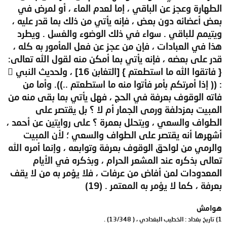
الطهارة وعجز عن الباقي ، إما لعدم الماء ، أو لمرض في
بعض أعضائه دون بعض ، فإنه يأتي من ذلك بما قدر عليه ،
ويتيمم للباقي . سواء في ذلك الوضوء والغسل . ويطرد
هذا في العبادات ، فإن من عجز عن فعل المأمور به كله ،
قدر على بعضه ، فإنه يأتي بما أمكن منه لقول الله تعالى:
{ فاتقوا الله ما استطعتم } [التغابن 16] ، ولحديث النبي 
: (( إذا أمرتكم بأمر فأتوا منه ما استطعتم ..)). وأما من
فاته الوقوف بعرفة في الحج ، فهل يأتي بما بقى منه من
المبيت بمزدلفة ورمى الجمار أم لا ؟ بل يقتصر على
الطواف والسعي ، ويتحلل بعمرة ؟ على روايتين عن أحمد ،
أشهرها أنه يقتصر على الطواف والسعي ؛ لأن المبيت
والرمي من لواحق الوقوف بعرفة وتوابعه ، وإنما أمره الله
تعالى بذكره عند المشعر الحرام ، وبذكره في الأيام
المعدودات لمن أفاض من عرفات ، فلا يؤمر به من لا يقف
بعرفة ، كما لا يؤمر به المعتمر . (19)
هوامش
1) تاريخ بغداد : الخطيب البغدادي ، ( 13/348) .