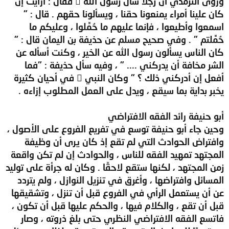
وروى الترمذي أن رجلاً سأل رسول الله  فقال : أرأيت إن
كان علينا أمراء يمنعونا حقنا ، ويسألونا حقهم . قال : "
اسمعوا وأطيعوا ، فإنما عليهم ما حُمِّلوا ، وعليكم ما
حُمِّلتم " . وفي صحيح مسلم عن حذيفة بن اليمان قال : "
كان الناس يسألون رسول الله عن الخير ، وكنت أسأله عن
الشر مخافة أن يدركني .... " ، وفيه سأل حذيفة : "فما
أفعل إن أدركني ذلك ؟ " وكان النبي  في أحيان كثيرة
يخبر بداية بما سيقع ، ويدل على العمل المطلوب إزاءه .
أبو حنيفة رائد الفقه الافتراضي
وحين جاء أبو حنيفة توسع في تفريع الفروع على الأصول ،
وافتراض الحوادث التي لم تقع إذ كان يرى أن وظيفة
المجتهد تمهيد الفقه للناس ، والحوادث إن لم تكن واقعة
زمن المجتهد ، لكنها ستقع لاحقًا . وكان له جرأة على توليد
المسائل وافتراضها ، وأغرق في تنزيل النوازل ، ولم يتردد
عن أن يستعمل الرأي في الفروع قبل أن تنزل ، وتشقيقها
قبل أن تقع ، والكلام فيها ، والحكم عليها قبل أن تكون ،
فاتسع الفقه الافتراضي النظري حتى بلغ ذروته ، وصار