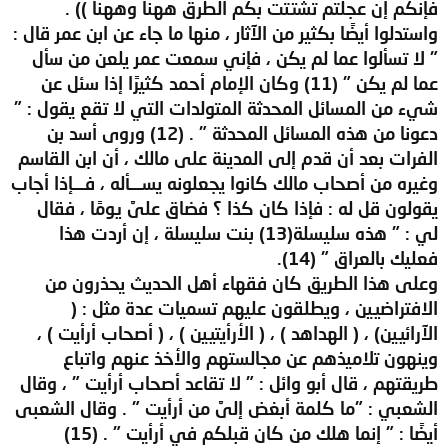
فإنكم إن عجلتم تشتتت بكم الطرق ههنا وههنا )) .
واستدلوا أيضًا بكثير من الآثار ، منها ما جاء عن ابن عمر قال :
" لا تسألوا عما لم يكن ، فإني سمعت عمر يلعن من سأل
عما لم يكن " (11) وكان الإمام أحمد كثيرًا إذا سئل عن
شيء من المسائل المحدثة المتولدات التي لا تقع يقول : "
دعونا من هذه المسائل المحدثة " . (12) وروى أسد بن
الفرات بعد أن قدم إلى المدينة على مالك ، أن ابن القاسم
وغيره من أصحاب مالك كانوا يجعلونه يســـأله ، فـــإذا أجاب
يقولون قل له : فإذا كان كذا ؟ فضاق علىَّ يومًا ، فقال
لي : " هذه سليسلة(13) بنت سليسلة ، إن أردت هذا
فعليك بالعراق " (14).
وعلى هذا الطريق كان فقهاء أهل الحديث يحذرون من
الافتراضيين ، ويطلقون عليهم تسميات عدة مثل : (
الآرائيين) ، ( الهداهد ) ، ( الأرأيتيين ) ، ( أصحاب أرأيت ) ،
وينهون تلاميذهم عن مجالستهم والأخذ عنهم واتباع
طريقتهم ، قال أبو وائل : " لا تقاعد أصحاب أرأيت " ، وقال
الشعبي : "ما كلمة أبغض إلىَّ من أرأيت " . وقال الشعبى
أيضًا : " إنما هلك من كان قبلكم في أرأيت " . (15)