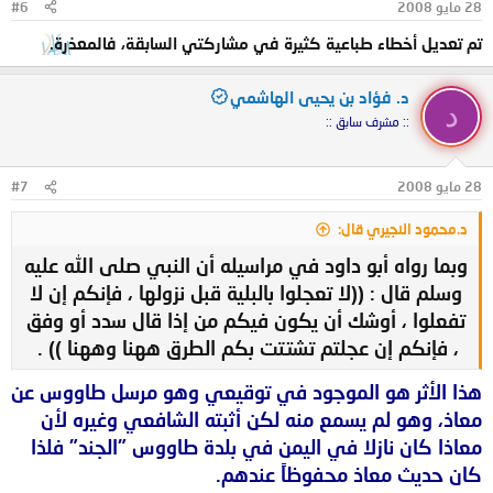
28 مايو 2008
#6
تم تعديل أخطاء طباعية كثيرة في مشاركتي السابقة، فالمعذرة.
د. فؤاد بن يحيى الهاشمي
د
:: مشرف سابق ::
28 مايو 2008
#7
د.محمود النجيري قال:
وبما رواه أبو داود في مراسيله أن النبي صلى الله عليه
وسلم قال : ((لا تعجلوا بالبلية قبل نزولها ، فإنكم إن لا
تفعلوا ، أوشك أن يكون فيكم من إذا قال سدد أو وفق
، فإنكم إن عجلتم تشتتت بكم الطرق ههنا وههنا )) .
هذا الأثر هو الموجود في توقيعي وهو مرسل طاووس عن
معاذ، وهو لم يسمع منه لكن أثبته الشافعي وغيره لأن
معاذا كان نازلا في اليمن في بلدة طاووس "الجند" فلذا
كان حديث معاذ محفوظاً عندهم.