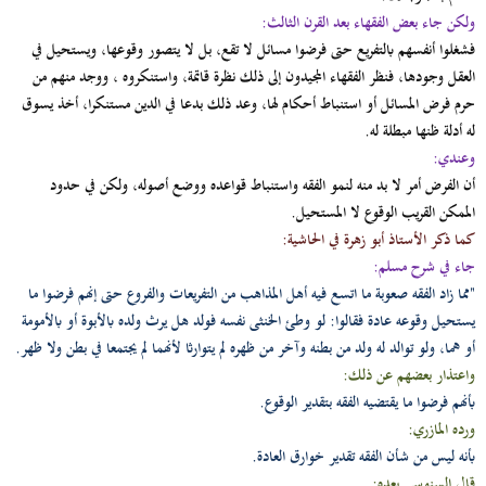
ولكن جاء بعض الفقهاء بعد القرن الثالث:
فشغلوا أنفسهم بالتفريع حتى فرضوا مسائل لا تقع، بل لا يتصور وقوعها، ويستحيل في
العقل وجودها، فنظر الفقهاء المجيدون إلى ذلك نظرة قاتمة، واستنكروه ، ووجد منهم من
حرم فرض المسائل أو استنباط أحكام لها، وعد ذلك بدعا في الدين مستنكرا، أخذ يسوق
له أدلة ظنها مبطلة له.
وعندي:
أن الفرض أمر لا بد منه لنمو الفقه واستنباط قواعده ووضع أصوله، ولكن في حدود
الممكن القريب الوقوع لا المستحيل.
كما ذكر الأستاذ أبو زهرة في الحاشية:
جاء في شرح مسلم:
"مما زاد الفقه صعوبة ما اتسع فيه أهل المذاهب من التفريعات والفروع حتى إنهم فرضوا ما
يستحيل وقوعه عادة فقالوا: لو وطئ الخنثى نفسه فولد هل يرث ولده بالأبوة أو بالأمومة
أو هما، ولو توالد له ولد من بطنه وآخر من ظهره لم يتوارثا لأنهما لم يجتمعا في بطن ولا ظهر.
واعتذار بعضهم عن ذلك:
بأنهم فرضوا ما يقتضيه الفقه بتقدير الوقوع.
ورده المازري:
بأنه ليس من شأن الفقه تقدير خوارق العادة.
قال السنوسي بعده: