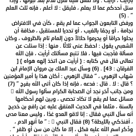
سئل أحدكم عما لا يعلم ، فليقل : لا أعلم ، فإنه ثلث العلم
" . (5)
ورفض التابعون الجواب عما لم يقع ، كأن في الافتراض
نجامة ، أو رجمًا بالغيب ، أو تحديا للمستقبل ، مخافة أن
يحلوا حرامًا أو يحرموا حلالاً دون إلمام تام بالظروف ، وكان
الشعبي يقول : احفظ عنى ثلاثًا . منها : إذا سئلت عن
مسألة فأجبت فيها ، فلا تتبع مسألتك أرأيت ، فإن الله
تعالى قال في كتابه : { أرأيت من اتخذ إلهه هواه } [
الفرقان : 43] . (6) وسأل عبد الملك بن مروان الإمامَ ابن
شهاب الزهري ، " فقال الزهري : أكان هذا يا أمير المؤمنين
؟ قال : لا . قال : فدعه ، فإنه إذا كان أتى الله بفرج " (7)
ومن جانب آخر نجد أن الصحابة الكرام سألوا رسول الله 
مسائل عما لم يقع لا تكاد تحصى ، وبين لهم أحكامها
بالسنة ، مثلما في الحديث المتفق عليه عن رافع بن خديج
أنه سأل النبي فقال : إنا لاقو العدو غدًا ، وليس معنا مدى
، أفنذكي بالليطة؟ (8) فقال النبي  : " ما أنهر الدم ،
وذُكر اسم الله عليه فكل ، إلا ما كان من سن أو ظفر " .