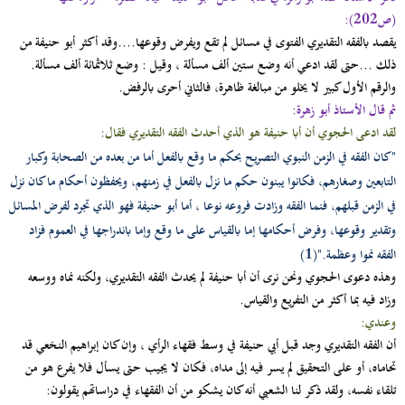
عن أبى حنيفة قال : " هو أعلم الناس بما لم يكن ،
(ص202):
وأجهلهم بما قد كان " . (9)
يقصد بالفقه التقديري الفتوى في مسائل لم تقع ويفرض وقوعها....وقد أكثر أبو حنيفة من
وتبع أبا حنيفة على ذلك الافتراض الفقهي مدرسته .....
ذلك ...حتى لقد ادعي أنه وضع ستين ألف مسألة ، وقيل : وضع ثلاثمائة ألف مسألة.
والرقم الأول كبير لا يخلو من مبالغة ظاهرة، فالثاني أحرى بالرفض.
ثم قال الأستاذ أبو زهرة:
لقد ادعى الحجوي أن أبا حنيفة هو الذي أحدث الفقه التقديري فقال:
"كان الفقه في الزمن النبوي التصريح بحكم ما وقع بالفعل أما من بعده من الصحابة وكبار
التابعين وصغارهم، فكانوا يبنون حكم ما نزل بالفعل في زمنهم، ويحفظون أحكام ما كان نزل
في الزمن قبلهم، فنما الفقه وزادت فروعه نوعا ، أما أبو حنيفة فهو الذي تجرد لفرض المسائل
وتقدير وقوعها، وفرض أحكامها إما بالقياس على ما وقع وإما باندراجها في العموم فزاد
الفقه نموا وعظمة."(1)
وهذه دعوى الحجوي ونحن نرى أن أبا حنيفة لم يحدث الفقه التقديري، ولكنه نماه ووسعه
وزاد فيه بما أكثر من التفريع والقياس.
وعندي:
أن الفقه التقديري وجد قبل أبي حنيفة في وسط فقهاء الرأي ، وإن كان إبراهيم النخعي قد
تحاماه، أو على التحقيق لم يسر فيه إلى مداه، فكان لا يجيب حتى يسأل فلا يفرع هو من
تلقاء نفسه، ولقد ذكر لنا الشعبي أنه كان يشكو من أن الفقهاء في دراساتهم يقولون: