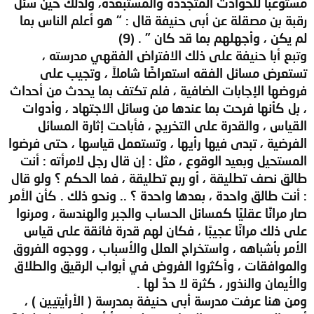
مستوعبًا للحوادث المتجددة والمستبعدة، ولذلك حين سئل
رقبة بن مصقلة عن أبى حنيفة قال : " هو أعلم الناس بما
لم يكن ، وأجهلهم بما قد كان " . (9)
وتبع أبا حنيفة على ذلك الافتراض الفقهي مدرسته ،
تستعرض مسائل الفقه استعراضًا شاملاً ، وتجيب على
فروضها الإجابات الضافية ، فلم تكتف بما يحدث من أحداث
، بل كأنها فرحت بما عندها من وسائل الاجتهاد ، وأدوات
القياس ، والقدرة على التخريج ، فأباحت إثارة المسائل
الفرضية ، تبدى فيها رأيها ، وتستعمل قياسها ، حتى فرضوا
المستحيل وبعيد الوقوع ، مثل : إن قال رجل لامرأته : أنت
طالق نصف تطليقة ، أو ربع تطليقة ، فما الحكم ؟ ولو قال
: أنت طالق واحدة ، بعدها واحدة ؟ .. ونحو ذلك . كأن الأمر
صار مرانًا عقليًا كمسائل الحساب والجبر والهندسة ، ومرنوا
على ذلك مرانًا عجيبًا ، فكان لهم قدرة فائقة على قياس
الأمر بأشباهه ، واستخراج العلل والأسباب ، ووجوه الفروق
والموافقات ، وأكثروا الفروض في أبواب الرقيق والطلاق
والأيمان والنذور ، كثرة لا حدَّ لها .
ومن هنا عرفت مدرسة أبى حنيفة بمدرسة ( الأرأيتيين ) ،