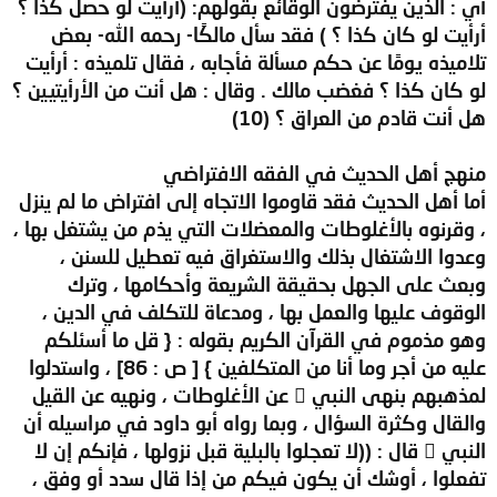
أي : الذين يفترضون الوقائع بقولهم: (أرأيت لو حصل كذا ؟
أرأيت لو كان كذا ؟ ) فقد سأل مالكًا- رحمه الله- بعض
تلاميذه يومًا عن حكم مسألة فأجابه ، فقال تلميذه : أرأيت
لو كان كذا ؟ فغضب مالك . وقال : هل أنت من الأرأيتيين ؟
هل أنت قادم من العراق ؟ (10)
منهج أهل الحديث في الفقه الافتراضي
أما أهل الحديث فقد قاوموا الاتجاه إلى افتراض ما لم ينزل
، وقرنوه بالأغلوطات والمعضلات التي يذم من يشتغل بها ،
وعدوا الاشتغال بذلك والاستغراق فيه تعطيل للسنن ،
وبعث على الجهل بحقيقة الشريعة وأحكامها ، وترك
الوقوف عليها والعمل بها ، ومدعاة للتكلف في الدين ،
وهو مذموم في القرآن الكريم بقوله : { قل ما أسئلكم
عليه من أجر وما أنا من المتكلفين } [ ص : 86] ، واستدلوا
لمذهبهم بنهى النبي  عن الأغلوطات ، ونهيه عن القيل
والقال وكثرة السؤال ، وبما رواه أبو داود في مراسيله أن
النبي  قال : ((لا تعجلوا بالبلية قبل نزولها ، فإنكم إن لا
تفعلوا ، أوشك أن يكون فيكم من إذا قال سدد أو وفق ،