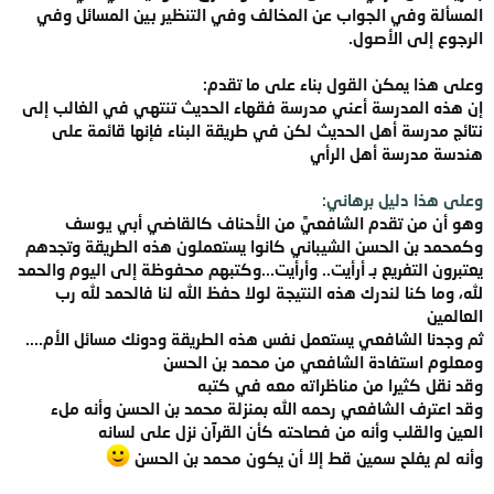
المسألة وفي الجواب عن المخالف وفي التنظير بين المسائل وفي
الرجوع إلى الأصول.
وعلى هذا يمكن القول بناء على ما تقدم:
إن هذه المدرسة أعني مدرسة فقهاء الحديث تنتهي في الغالب إلى
نتائج مدرسة أهل الحديث لكن في طريقة البناء فإنها قائمة على
هندسة مدرسة أهل الرأي
وعلى هذا دليل برهاني:
وهو أن من تقدم الشافعيَّ من الأحناف كالقاضي أبي يوسف
وكمحمد بن الحسن الشيباني كانوا يستعملون هذه الطريقة وتجدهم
يعتبرون التفريع بـ أرأيت.. وأرأيت...وكتبهم محفوظة إلى اليوم والحمد
لله، وما كنا لندرك هذه النتيجة لولا حفظ الله لنا فالحمد لله رب
العالمين
ثم وجدنا الشافعي يستعمل نفس هذه الطريقة ودونك مسائل الأم....
ومعلوم استفادة الشافعي من محمد بن الحسن
وقد نقل كثيرا من مناظراته معه في كتبه
وقد اعترف الشافعي رحمه الله بمنزلة محمد بن الحسن وأنه ملء
العين والقلب وأنه من فصاحته كأن القرآن نزل على لسانه
وأنه لم يفلح سمين قط إلا أن يكون محمد بن الحسن