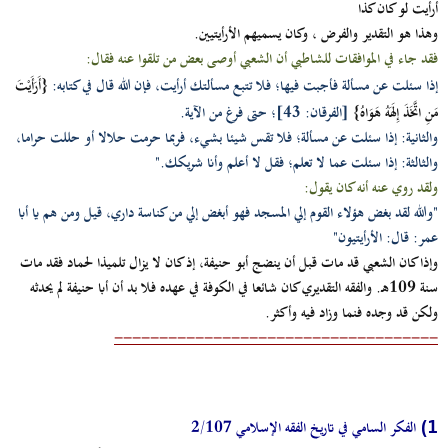
أرأيت لو كان كذا
وهذا هو التقدير والفرض ، وكان يسميهم الأرأيتيين.
فقد جاء في الموافقات للشاطبي أن الشعبي أوصى بعض من تلقوا عنه فقال:
إذا سئلت عن مسألة فأجبت فيها؛ فلا تتبع مسألتك أرأيت، فإن الله قال في كتابه:
{أَرَأَيْتَ
مَنِ اتَّخَذَ إِلَهَهُ هَوَاهُ}
[الفرقان: 43]؛ حتى فرغ من الآية.
والثانية: إذا سئلت عن مسألة؛ فلا تقس شيئا بشيء، فربما حرمت حلالا أو حللت حراما،
والثالثة: إذا سئلت عما لا تعلم؛ فقل لا أعلم وأنا شريكك."
ولقد روي عنه أنه كان يقول:
"والله لقد بغض هؤلاء القوم إلي المسجد فهو أبغض إلي من كناسة داري، قيل ومن هم يا أبا
عمر: قال: الأرأيتيون"
وإذا كان الشعبي قد مات قبل أن ينضج أبو حنيفة، إذ كان لا يزال تلميذا لحماد فقد مات
سنة 109هـ. والفقه التقديري كان شائعا في الكوفة في عهده فلا بد أن أبا حنيفة لم يحدثه
ولكن قد وجده فنما وزاد فيه وأكثر.
------------------------------------
1)
الفكر السامي في تاريخ الفقه الإسلامي 2/107