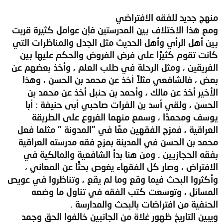
منهج جديد للفقه الافتراضي
ومع هذا الاختلاف بين المدرستين فإن عوامل كثيرة قربت
بين أهل الرأي وأهل الحديث مثل الجدل والمناظرات التي
كانت تقوم كثيرًا على فرض الفروض والحكم عليها بين
الفريقين ، ومثل الرحلة في طلب العلم ، وأخذ بعضهم عن
بعض ، فالشافعي مثلاً أخذ عن محمد بن الحسن ، وهذا
الأخير أخذ عن مالك ، وأحمد بن حنبل أخذ عن محمد بن
الحسن ، ولقي أسد بن الفرات صاحبي أبى حنيفة : أبا
يوسف ومحمدًا ، وسمع منهما الفروع على الطريقة
العراقية ، فمزج الفقهين معًا في "المدونة " مثلما فعل
محمد بن الحسن في المدينة بمزج فقه مدرسته العراقية
بفقه الحجازيين . ومن هنا بدأ الشافعية والمالكية في
الافتراض ، وصار كل الفقهاء يغوص بحثًا عن المعاني ،
وأكثروا البحث فيما وقع وما لم يقع ، وتناظروا في عويص
المسائل ، وتوسعت كتب الفقه في تناول ما وضعه
الحنفية من افتراضات بالبحث والمدارسة .
ويبين التاريخ ظهور غلاة من الجانبين خالفوا الحق وجمد