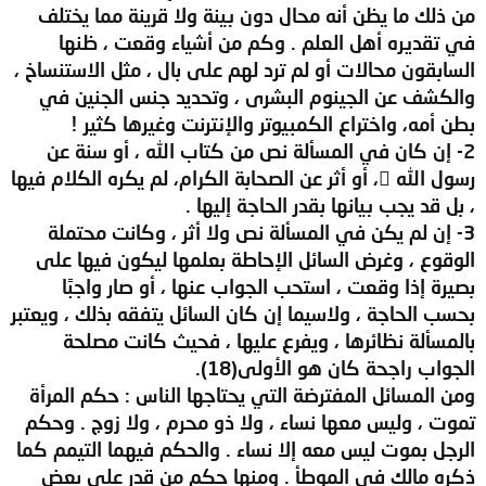
من ذلك ما يظن أنه محال دون بينة ولا قرينة مما يختلف
في تقديره أهل العلم . وكم من أشياء وقعت ، ظنها
السابقون محالات أو لم ترد لهم على بال ، مثل الاستنساخ ،
والكشف عن الجينوم البشرى ، وتحديد جنس الجنين في
بطن أمه، واختراع الكمبيوتر والإنترنت وغيرها كثير !
2- إن كان في المسألة نص من كتاب الله ، أو سنة عن
رسول الله ، أو أثر عن الصحابة الكرام، لم يكره الكلام فيها
، بل قد يجب بيانها بقدر الحاجة إليها .
3- إن لم يكن في المسألة نص ولا أثر ، وكانت محتملة
الوقوع ، وغرض السائل الإحاطة بعلمها ليكون فيها على
بصيرة إذا وقعت ، استحب الجواب عنها ، أو صار واجبًا
بحسب الحاجة ، ولاسيما إن كان السائل يتفقه بذلك ، ويعتبر
بالمسألة نظائرها ، ويفرع عليها ، فحيث كانت مصلحة
الجواب راجحة كان هو الأولى(18).
ومن المسائل المفترضة التي يحتاجها الناس : حكم المرأة
تموت ، وليس معها نساء ، ولا ذو محرم ، ولا زوج . وحكم
الرجل بموت ليس معه إلا نساء . والحكم فيهما التيمم كما
ذكره مالك في الموطأ . ومنها حكم من قدر على بعض