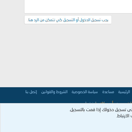
يجب تسجيل الدخول أو التسجيل كي تتمكن من الرد هنا.
الرئيسية
مساعدة
سياسة الخصوصية
الشروط والقوانين
إتصل بنا
 تعبر عن رأي كاتبها فقط.
ى تسجيل دخولك إذا قمت بالتسجيل.
عمران:98].
لارتباط.