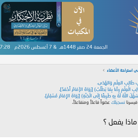
الجمعة 24 صفر 1448هـ & 7 أغسطس 2026م
:17:28
ى استراحة الأعضاء
دَابِ طَالِبِ العِلْمِ وَالهُدَى،
طَالِبِ الْعِلْمِ رِضًا بِمَا يَطْلُبُ) [رَوَاهُ الإَمَامُ أَحْمَدُ]،
هَّلَ اللَّهُ لَهُ بِهِ طَرِيقًا إِلَى الْجَنَّةِ) [رَوَاهُ الإِمَامُ مُسْلِمٌ]،
 فيسرنا
تسجيلك
عضواً فاعلاً ومتفاعلاً،
ماذا يفعل ؟