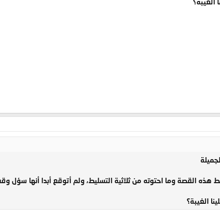
 الغيبة؟
لجميلة
ه القصة وما احتوته من ثلاثية التسليط، ولم أتوقع أبدا أنها سؤل وقع ل
نا الغيبة؟