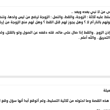
ى من لا نبي بعده وبعد ..
تسلط عليه ثلاثة : الزوجة، والقط، والنمل : الزوجة ترضع من ليس ولدها، وتن
م بالنار أم لا ؟ وهل يجوز لهم قتل القط ؟ وهل لهم منع الزوجة من إرض
إذن الزوج . والقط إذا صال على ماله، فله دفعه عن الصول ولو بالقتل، وله
تحريق . واللّه أعلم .
ميلة
القصة وما احتوته من ثلاثية التسليط، ولم أتوقع أبدا أنها سؤل وقع لاب