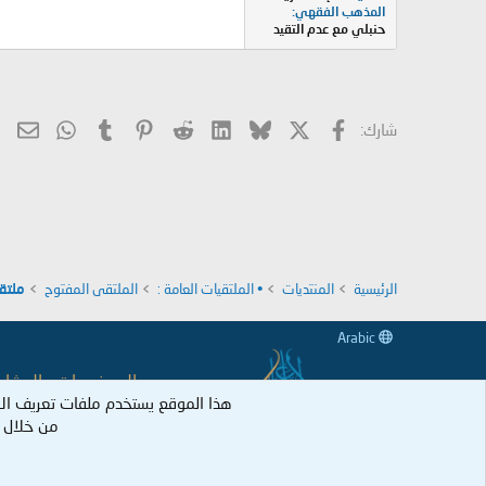
المذهب الفقهي
حنبلي مع عدم التقيد
X
فيسبوك
Bluesky
LinkedIn
Reddit
Pinterest
Tumblr
hatsApp
الب
شارك:
الرئيسية
المنتديات
• الملتقيات العامة :
الملتقى المفتوح
ملتق
Arabic
جميع الموضوعات والمشاركات
هذا الموقع يستخدم ملفات تعريف ال
وكل عضو نكل 
من خلال ا
جميع الحقوق م