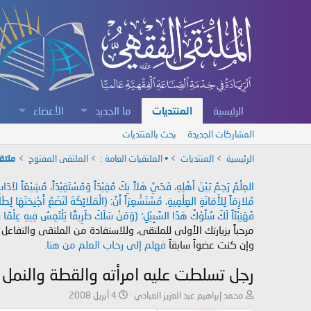
الرئيسية
المنتديات
ما الجديد
الأعضاء
المشاركات الجديدة
بحث بالمنتديات
الرئيسية
المنتديات
• الملتقيات العامة :
الملتقى المفتوح
ملتق
العِلْمُ رَحِمٌ بَيْنَ أَهْلِهِ، فَحَيَّ هَلاً بِكَ مُفِيْدَاً وَمُسْتَفِيْدَاً، مُشِيْعَاً لآ
مُلازِمَاً لِلأَمَانَةِ العِلْمِيةِ، مُسْتَشْعِرَاً أَنَّ: (الْمَلَائِكَةَ لَتَضَعُ أَجْنِحَتَهَا لِ
فَهَنِيْئَاً لَكَ سُلُوْكُ هَذَا السَّبِيْلِ؛ (وَمَنْ سَلَكَ طَرِيقًا يَلْتَمِسُ فِيهِ عِلْمًا سَ
مرحباً بزيارتك الأولى للملتقى، وللاستفادة من الملتقى والتفاعل
وإن كنت عضواً سابقاً
فهلم إلى رحاب العلم من هنا.
رجل تسلطت عليه امرأته والقطة والنمل 
ب
ت
محمد إبراهيم عبد العزيز العبادي
4 أبريل 2008
ا
ا