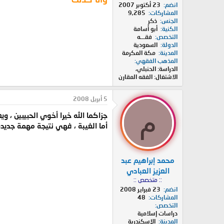
انضم
23 أكتوبر 2007
المشاركات
9,285
الجنس
ذكر
الكنية
أبو أسامة
التخصص
فقـــه
الدولة
السعودية
المدينة
مكة المكرمة
المذهب الفقهي
الدراسة: الحنبلي،
الاشتغال: الفقه المقارن
5 أبريل 2008
م
جزاكما الله خيرا أخوي الحبيبين ، وي
أما الغيبة ، فهي نتيجة مهمة جديدة 
محمد إبراهيم عبد
العزيز العبادي
:: متخصص ::
انضم
23 فبراير 2008
المشاركات
48
التخصص
دراسات إسلامية
المدينة
الإسكندرية