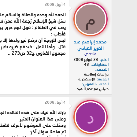
د
ر
4 أبريل 2008
ئ
ي
م
الحمد لله وحده والصلاة والسلام عل
ا
خ
ل
ا
سئل شيخ الإسلام رَحِمهُ اللّه عمن 
م
ل
يدب في الطعام : فهل لهم حرق بيوته
و
ب
فأجاب :
ض
د
ليس للزوجة أن ترضع غير ولدها إلا ب
محمد إبراهيم عبد
و
ء
قتل . وأما النمل : فيدفع ضرره بغير ال
ع
العزيز العبادي
مجموع الفتاوى ج32 ص273 ..
:: متخصص ::
انضم
23 فبراير 2008
المشاركات
48
التخصص
دراسات إسلامية
المدينة
الإسكندرية
المذهب الفقهي
حنبلي مع عدم التقيد
4 أبريل 2008
د
بارك الله فيك على هذه الفائدة الج
وعلى هذا العنوان المثير
ودخلت على الموضوع لأعرف فقط هذه 
ثم هاهنا سؤال آخر: