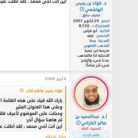
أين أنت أخي محمد ، لقد أطلت علينا
د. فؤاد بن يحيى
الهاشمي
:: مشرف سابق ::
انضم
29 أكتوبر 2007
المشاركات
8,556
الكنية
أبو فراس
التخصص
فقه
المدينة
جدة
المذهب الفقهي
مدرسة ابن تيمية
الحنبلية لذا فالمذهب
عندنا شيء والراجح
شيء آخر تماماً!.
4 أبريل 2008
فؤاد يحيى هاشم قال:
بارك الله فيك على هذه الفائدة ا
وعلى هذا العنوان المثير
ودخلت على الموضوع لأعرف فقط هذ
أ.د. عبدالحميد بن
ثم هاهنا سؤال آخر:
صالح الكراني
أين أنت أخي محمد ، لقد أطلت علي
:: المشرف العام ::
طاقم الإدارة
وأنا كذلك