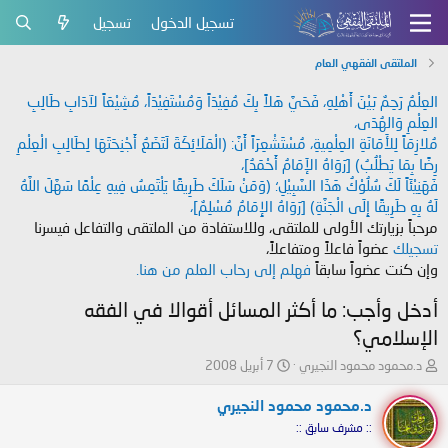
تسجيل الدخول
تسجيل
الملتقى الفقهي العام
العِلْمُ رَحِمٌ بَيْنَ أَهْلِهِ، فَحَيَّ هَلاً بِكَ مُفِيْدَاً وَمُسْتَفِيْدَاً، مُشِيْعَاً لآدَابِ طَالِبِ
العِلْمِ وَالهُدَى،
مُلازِمَاً لِلأَمَانَةِ العِلْمِيةِ، مُسْتَشْعِرَاً أَنَّ: (الْمَلَائِكَةَ لَتَضَعُ أَجْنِحَتَهَا لِطَالِبِ الْعِلْمِ
رِضًا بِمَا يَطْلُبُ) [رَوَاهُ الإَمَامُ أَحْمَدُ]،
فَهَنِيْئَاً لَكَ سُلُوْكُ هَذَا السَّبِيْلِ؛ (وَمَنْ سَلَكَ طَرِيقًا يَلْتَمِسُ فِيهِ عِلْمًا سَهَّلَ اللَّهُ
لَهُ بِهِ طَرِيقًا إِلَى الْجَنَّةِ) [رَوَاهُ الإِمَامُ مُسْلِمٌ]،
مرحباً بزيارتك الأولى للملتقى، وللاستفادة من الملتقى والتفاعل فيسرنا
تسجيلك
عضواً فاعلاً ومتفاعلاً،
وإن كنت عضواً سابقاً
فهلم إلى رحاب العلم من هنا.
أدخل وأجب: ما أكثر المسائل أقوالا في الفقه
الإسلامي؟
ب
ت
د.محمود محمود النجيري
7 أبريل 2008
ا
ا
د
ر
د.محمود محمود النجيري
ئ
ي
:: مشرف سابق ::
ا
خ