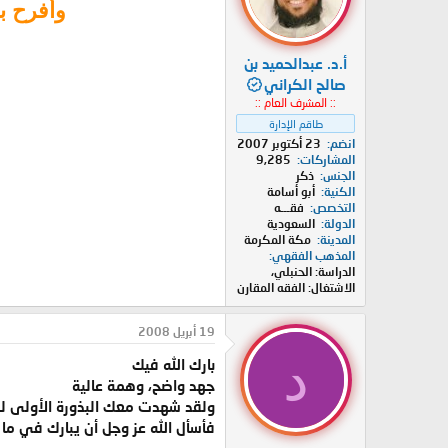
وأفرح ب
أ.د. عبدالحميد بن
صالح الكراني
:: المشرف العام ::
طاقم الإدارة
انضم
23 أكتوبر 2007
المشاركات
9,285
الجنس
ذكر
الكنية
أبو أسامة
التخصص
فقـــه
الدولة
السعودية
المدينة
مكة المكرمة
المذهب الفقهي
الدراسة: الحنبلي،
الاشتغال: الفقه المقارن
19 أبريل 2008
د
بارك الله فيك
جهد واضح، وهمة عالية
ولقد شهدت معك البذورة الأولى له
فأسأل الله عز وجل أن يبارك في ما 