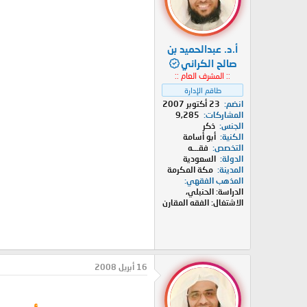
أ.د. عبدالحميد بن
صالح الكراني
:: المشرف العام ::
طاقم الإدارة
انضم
23 أكتوبر 2007
المشاركات
9,285
الجنس
ذكر
الكنية
أبو أسامة
التخصص
فقـــه
الدولة
السعودية
المدينة
مكة المكرمة
المذهب الفقهي
الدراسة: الحنبلي،
الاشتغال: الفقه المقارن
16 أبريل 2008