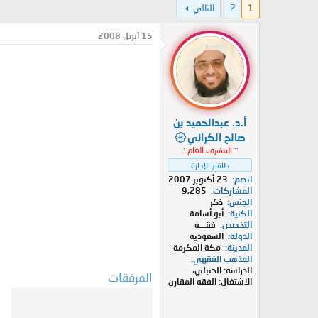
1
2
التالي
د
ر
ئ
ي
ا
خ
15 أبريل 2008
ل
ا
م
ل
و
ب
ض
د
و
ء
ع
أ.د. عبدالحميد بن
صالح الكراني
:: المشرف العام ::
طاقم الإدارة
انضم
23 أكتوبر 2007
المشاركات
9,285
الجنس
ذكر
الكنية
أبو أسامة
التخصص
فقـــه
الدولة
السعودية
المدينة
مكة المكرمة
المذهب الفقهي
الدراسة: الحنبلي،
المرفقات
الاشتغال: الفقه المقارن