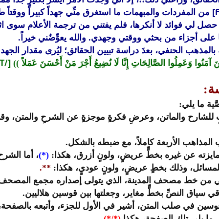
 حصل لي فوائد لا أنكرها، فلم يفتني من ترجمة الأعلام سوى اثن
 على أجزاء من بحثي ووقتي وجهدي. والله يعوِّضُني خيراً.
المذهب الحنفي، بعدَ دراسة تبيين الحقائق؛ ليُرى مقدار الجهد 
[/FONT]
ِينَ آمَنُوا وَعَمِلُوا الصَّالِحَاتِ إِنَّا لَا نُضِيعُ أَجْرَ مَنْ أَحْسَنَ عَمَلاً ))
ة:
ية ما يلي:
 للشارح والماتن، وعرضِ فكرةٍ موجزةٍ عن الشرحِ والمتن، وقد
 المذاهب الأربعة كاملاً، مع ضبطه بالشكل.
يزته عن غيره بخطٍّ عريضٍ، ولونٍ أزرق، هكذا:
(*)
، أما الشرح
ائل، وذلك بخطٍ عريضٍ، ولونٍ عوديٍ، هكذا:
**
.
اني من خط مصحف المدينة، الذي يتولى إصداره مجمع المصحف ا
ي سياق النصِّ بخطٍّ مغاير، وجعلتها بين قوسين هلاليين.
ن قوسين في صلب المتن، أشير في الأول للجزء، وأتبعه بالصفحة
ي ما يلي تلك الصفحة، هكذا
(*/*)
.