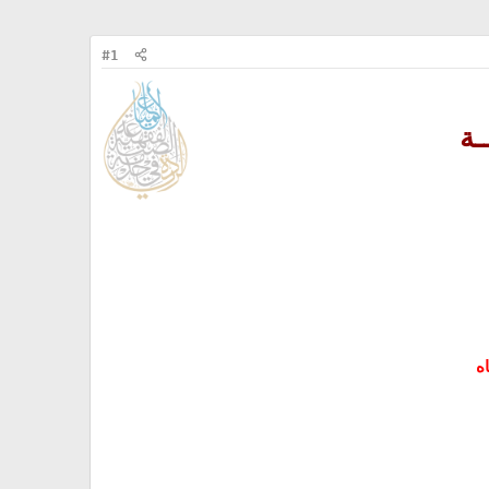
#1
ـة
ه