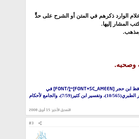
ام الوارد ذكرهم في المتن أو الشرح على حدٍّ
 المشار إليها.
ومذهب.
ه وصحبه.
[FONT=SC_AMEEN]~ٍٍِِ[/FONT]
فظ ابن حجر
في
الفتح(6/556): (أخرجه ابن أبي حاتم، وذكر عن ابن جرير بإسنادٍ صحيح عن الشعبي مثله)، [يُنظر: تفسير ابن جرير الطبري(10/565)، وتفسير ابن كثير(7/59)، والجامع لأحكام
التعديل الأخير:
15 أبريل 2008
#3