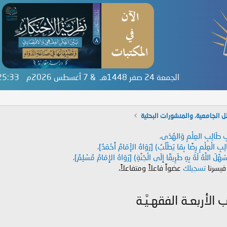
الجمعة 24 صفر 1448هـ & 7 أغسطس 2026م
:25:34
ل الجامعية، والمنشورات البحثية
دَابِ طَالِبِ العِلْمِ وَالهُدَى،
طَالِبِ الْعِلْمِ رِضًا بِمَا يَطْلُبُ) [رَوَاهُ الإَمَامُ أَحْمَدُ]،
هَّلَ اللَّهُ لَهُ بِهِ طَرِيقًا إِلَى الْجَنَّةِ) [رَوَاهُ الإِمَامُ مُسْلِمٌ]،
 فيسرنا
تسجيلك
عضواً فاعلاً ومتفاعلاً،
لأربعـة الفقهـيَّـة