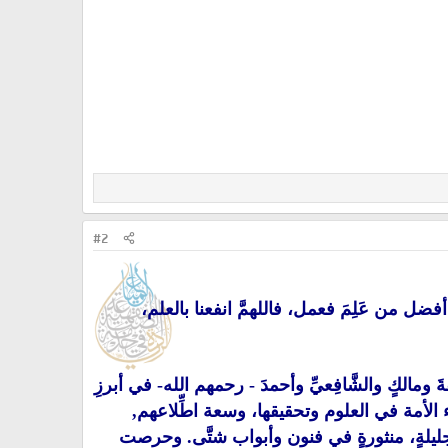
#2
أفضل من عَلِمَ فعمل، فاللهمَّ انفعنا بالعلم،
ةَ ومالكٍ والشَّافِعيِّ وأحمدَ - رحمهم الله-
في أبرزِ
ء الأمة في العلوم وتحقيقها، وسعة اطِّلاعهم,
ليلةٍ، منثورةٍ في فنون وأبواب شتَّى. وحرصت