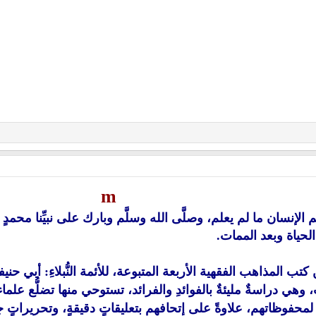
m
َم الإنسان ما لم يعلم، وصلَّى الله وسلَّم وبارك على نبيِّنا محمدٍ 
الحياة وبعد الممات.
 كتب المذاهب الفقهية الأربعة المتبوعة، للأئمة النُّبلاءِ: أبي حنيف
وهي دراسةٌ مليئةٌ بالفوائدِ والفرائد، تستوحي منها تضلُّع علما
حفوظاتهم، علاوةً على إتحافهم بتعليقاتٍ دقيقةٍ، وتحريراتٍ ج