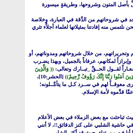
خلِّ بأصل المتون وشروحها، وطريقةٍ ميسورة
فتجد في شروحاتهم من الدِّقة في العبارة، وخلاصة
نلتمس منه إفادتنا بمثيلاتها لعلماء أجلاَّء تثري
تهم وتحريراتهم، من خلال شروحاتهم ومدوناتهم، أو
وإبرازاً لمكانهم، عرفاناً بالجميل، وبهذا يضـرب
اراً لقــول الحــقِّ _تبــارك وتعالى:
(( وَالَّذِينَ
َّذِينَ آمَنُوا رَبَّنَا إِنَّكَ رَؤُوفٌ رَّحِيمٌ
))
[الحشر:10]،
رى معوقــاً لهم في ســرد كـل ما يتأمَّــلونه؛
ا قدَّموه لأمة الإسلام.
حيث ثباحثت مع بعض الزملاء في بعض الأعلام
 حاشية الشلبي على كنز الدقائق!!، لا أنني
ا أنا فيه من عناء، حيث قد أكثر الشلبي