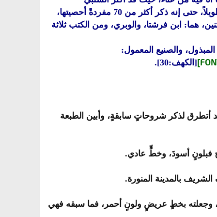
من المفردات والمبهمات ما استغرق منِّي جهداً كبيراً ووقتاً طويلاً، حتى إنه ذكر أكثر من 70 مفردةً أحصيتها،
ين، هما: ابن فرشتا، والوبري، ومن الكتب ثلاثة
المبذول، والصنيع المعمول:
[الكهف:30].
 أتطرق لذكر شروحاتٍ سابقةٍ، وأبين الطبعة
 فبلونٍ أسودَ، وخطٍّ عادي.
لشريف بالمدينة المنورة.
، وجعلته بخطٍ عريضٍ ولونٍ أحمر، فما سبقه فهي