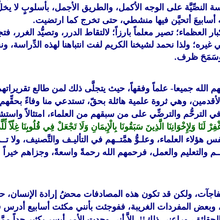
ة النصِّيَّة على الوجه الأكمل، والطريق الأجمل، بأسلوبٍ لا ي
أسابيعَ أتحيَّن فيها منشطي، حتى تخرج كما ارتضيت.
ر العظماء؛ تصير معلماً بارزاً؛ لالتقاط الدرر، وتصيُّد الغرر، 
يره؛ ولذا نحمد لشيخنا الكريم لفت انتباهنا لهذه الدِّراسة، ونحن 
وسَمَحَ ظرف.
م الله جميعا- علماً وفقهاً، حيث يتجلَّى ذلك لمن طالع تقريرا
الأقدمين، وهي ثروة علمية هائلة بحقّ، تستدعي منا وفاءً بحقِّهم 
م في الترحُّم والترضِّي على من سبقهم من العلماء، امتثالاً واستشعـ
ْ لَنَا وَلِإِخْوَانِنَا الَّذِينَ سَبَقُونَا بِالْإِيمَانِ وَلَا تَجْعَلْ فِي قُلُوبِنَا غِلّاً لِّل
 هؤلاء العلماء، وعلـوُّ همَّتــهم في التأليـف والتَّصنيف، ولا تــ
 والتعليم والعمل، فرحمهم الله رحمةً واسعةً، وجزاهم خيراً عمَّ
لمفاجآت، ولكن قد تكون هذه المصادفات محضُ إرادة الإنسان، 
 وبعض المفردات الغريبة، ففوجئت بأنني مكثت أسابيع أدرس في
ائق، وراعني ذلك!!، إلاَّ أني وجدت الأمر أيسر بكثيرٍ جداً ممَّ