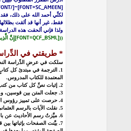
[FONT=SC_AMEEN]~[/FONT]
لكنِّي أحمد الله على ذلك، فقد
فقط، غير أنها قد ألقت بظلالها
ولذا فإني ألحقت هذه الدراسة ب
[FONT=QCF_BSML]
((
إِنَّ الَّذ
*
طريقتي في الدِّراس
سلكت في عرضِ الدِّراسة النصَّ
1.
الترجمة في مبتدئ كل كتابٍ
المعتمدة للكتاب المدروس.
2.
إثبات نصِّ كل كتاب من كتب
3.
جعلت المتن بين قوسين، وما
4.
حرصت على تمييز رؤوس المس
5.
نقلت الآيات بالرسم العثم
6.
ميَّزتُ رسم الأحاديث عن باق
7.
بيَّنت الصفحات بإثباتها بي
الصفحة المثبته، وما بعدها فه