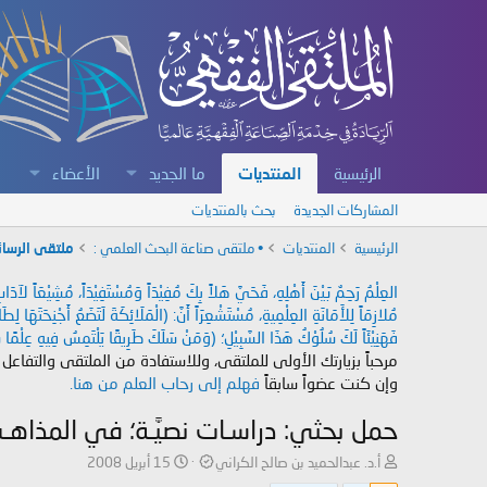
الرئيسية
المنتديات
ما الجديد
الأعضاء
المشاركات الجديدة
بحث بالمنتديات
الرئيسية
المنتديات
• ملتقى صناعة البحث العلمي :
ملتقى الرسائ
العِلْمُ رَحِمٌ بَيْنَ أَهْلِهِ، فَحَيَّ هَلاً بِكَ مُفِيْدَاً وَمُسْتَفِيْدَاً، مُشِيْعَاً لآ
مُلازِمَاً لِلأَمَانَةِ العِلْمِيةِ، مُسْتَشْعِرَاً أَنَّ: (الْمَلَائِكَةَ لَتَضَعُ أَجْنِحَتَهَا لِ
فَهَنِيْئَاً لَكَ سُلُوْكُ هَذَا السَّبِيْلِ؛ (وَمَنْ سَلَكَ طَرِيقًا يَلْتَمِسُ فِيهِ عِلْمًا سَ
مرحباً بزيارتك الأولى للملتقى، وللاستفادة من الملتقى والتفاعل
وإن كنت عضواً سابقاً
فهلم إلى رحاب العلم من هنا.
حمل بحثي: دراسـات نصيَّـة؛ في المذاهـب ا
ب
ت
أ.د. عبدالحميد بن صالح الكراني
15 أبريل 2008
ا
ا