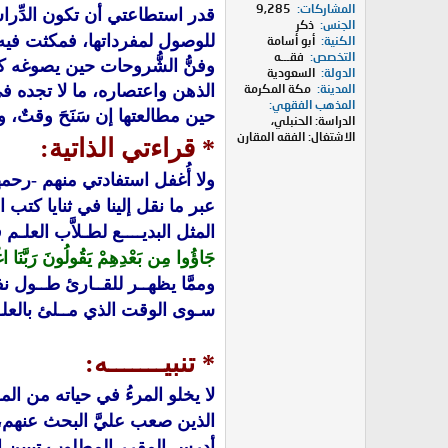
المشاركات
9,285
قدر استطاعتي أن تكون الدِّراس
الجنس
ذكر
للوصول لمفرداتها، فمكثت فيه 
الكنية
أبو أسامة
التخصص
فقـــه
وفنُّ الشُّروحات حين يصوغه كبا
الدولة
السعودية
الذهن واعتصاره، ما لا تجده في غ
المدينة
مكة المكرمة
المذهب الفقهي
حين مطالعتها إن سَنَحَ وقتٌ، 
الدراسة: الحنبلي،
الاشتغال: الفقه المقارن
*
قراءتي الذاتية:
ولا أُغفل استفادتي منهم -رحمه
عبر ما نقل إلينا في ثنايا كتب 
المثل البديــــع لطـلاَّب العلـ
جَاؤُوا مِن بَعْدِهِمْ يَقُولُونَ رَبَّنَا اغْفِر
وممَّا يظهــر للقــارئ طــول نفس
سـوى الوقت الذي مــلئ بالعلــم
*
تنبيـــــــه:
لا يخلو المرءُ في حياته من ا
الذين صعب عليَّ البحث عنهم،
أدرس المقرر المطلوب تبيين الحق