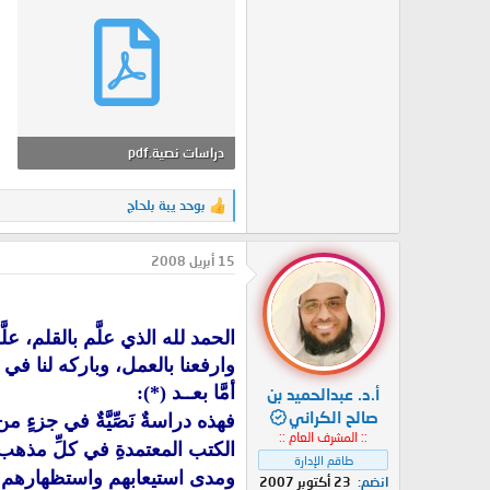
دراسات نصية.pdf
2 MB · المشاهدات: 2
بوحد يبة بلحاج
ا
ل
ت
15 أبريل 2008
ف
ا
ع
ل
ا
الحمد لله الذي علَّم بالقلم، علّ
ت
وارفعنا بالعمل، وباركه لنا في 
:
أمَّا بعــد (*):
أ.د. عبدالحميد بن
صالح الكراني
فهذه دراسةٌ نَصِّيَّةٌ في جزءٍ من
:: المشرف العام ::
الكتب المعتمدةِ في كلِّ مذهب، 
طاقم الإدارة
ومدى استيعابهم واستظهارهم لم
انضم
23 أكتوبر 2007