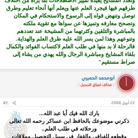
وتعدد المشايخ يفيده تمييز الاصطلاحات بما يراه من اختلاف
طرقهم فيها فيجرد العلم عنها ويعلم أنها أنحاء تعليم وطرق
توصل وتنهض قواه إلى الرسوخ والاستحكام في المكان
وتصحح معارفه وتميزها عن سواها مع تقوية ملكته
بالمباشرة والتلقين وكثرتهما من المشيخة عند تعددهم
وتنوعهم وهذا لمن يسر الله عليه طرق العلم والهداية.
فالرحلة لا بد منها في طلب العلم لاكتساب الفوائد والكمال
بلقاء المشايخ ومباشرة الرجال والله يهدي من يشاء إلى
صراط مستقيم"​
أبومحمد الحميري
أ
:: مخالف لميثاق التسجيل ::
22 أبريل 2008
#2
بارك الله فيك أبا عبد الله...
ذكرني موضوعك بالحافظ ابن عساكر رحمه الله تعالى
ورحلاته في طلب العلم..
وقطعه للفيافي والقفار في سبيل التحصيل وملاقات