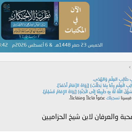
الخميس 23 صفر 1448هـ & 6 أغسطس 2026م
33:42
دَابِ طَالِبِ العِلْمِ وَالهُدَى،
طَالِبِ الْعِلْمِ رِضًا بِمَا يَطْلُبُ) [رَوَاهُ الإَمَامُ أَحْمَدُ]،
هَّلَ اللَّهُ لَهُ بِهِ طَرِيقًا إِلَى الْجَنَّةِ) [رَوَاهُ الإِمَامُ مُسْلِمٌ]،
 فيسرنا
تسجيلك
عضواً فاعلاً ومتفاعلاً،
بة والعرفان لابن شيخ الحزاميين