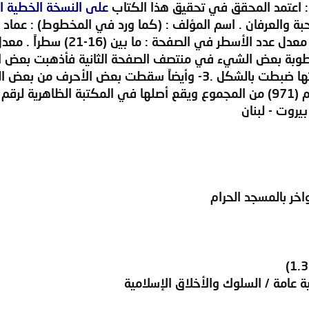
اعتمد المحقق في تحقيق هذا الكتاب
على النسخة الخطية الت
حبة والعرفان . اسم المؤلف : (كما ورد في المخطوط) : عماد ا
التعليقات كما أن بعض كلماتها ضبطت بالشكل .3- وأيضاً سقط
ق:65-ق س)
بيروت - لبنان
اخر بالمسجد الحرام
عامة / السلوك والأخلاق الإسلامية