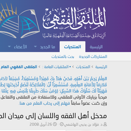
الرئيسية
المنتديات
ما الجديد
الأعضاء
المشاركات الجديدة
بحث بالمنتديات
الرئيسية
المنتديات
• الملتقيات العامة :
الملتقى الفقهي العام
العِلْمُ رَحِمٌ بَيْنَ أَهْلِهِ، فَحَيَّ هَلاً بِكَ مُفِيْدَاً وَمُسْتَفِيْدَاً، مُشِيْعَاً لآ
مُلازِمَاً لِلأَمَانَةِ العِلْمِيةِ، مُسْتَشْعِرَاً أَنَّ: (الْمَلَائِكَةَ لَتَضَعُ أَجْنِحَتَهَا لِ
فَهَنِيْئَاً لَكَ سُلُوْكُ هَذَا السَّبِيْلِ؛ (وَمَنْ سَلَكَ طَرِيقًا يَلْتَمِسُ فِيهِ عِلْمًا سَ
مرحباً بزيارتك الأولى للملتقى، وللاستفادة من الملتقى والتفاعل
وإن كنت عضواً سابقاً
فهلم إلى رحاب العلم من هنا.
مدخل أهل الفقه واللسان إلى ميدان المح
ب
ت
د. فؤاد بن يحيى الهاشمي
26 أبريل 2008
ا
ا