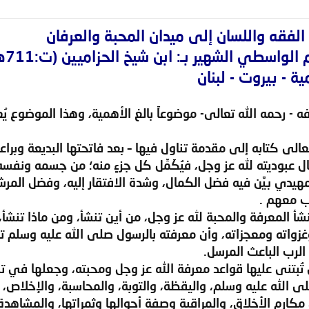
لفقه واللسان إلى ميدان المحبة والعرفان
لواسطي الشهير بـ: ابن شيخ الحزاميين (ت:711هـ)
ية - بيروت - لبنان
ه - رحمه الله تعالى- موضوعاً بالغ الأهمية، وهذا الموضوع ي
لى كتابه إلى مقدمة تناول فيها – بعد فاتحتها البديعة وبراعة 
عبوديته لله عز وجل، فيُكَمِّل كل جزءٍ منه؛ من جسمه ونفسه
يدي بيَّن فيه فضل الكمال، وشدة الافتقار إليه، وفضل المرش
دب معهم .
نشأ المعرفة والمحبة لله عز وجل، من أين تنشأ، ومن ماذا تنشأ
غزواته ومعجزاته، وأن معرفته بالرسول صلى الله عليه وسلم
الرب الباعث المرسل.
تُبتنى عليها قواعد معرفة الله عز وجل ومحبته، وجعلها في
 الله عليه وسلم، واليقظة، والتوبة، والمحاسبة، والإخلاص، و
 مكارم الأخلاق، والمراقبة وصفة أحوالها وثمراتها، والمشاهدة