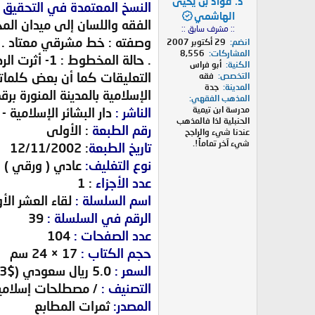
د. فؤاد بن يحيى
النسخ المعتمدة في التحقيق :
الهاشمي
الفقه واللسان إلى ميدان الم
:: مشرف سابق ::
انضم
29 أكتوبر 2007
المشاركات
8,556
الكنية
أبو فراس
التخصص
فقه
المدينة
جدة
الإسلامية بالمدينة المنورة برقم (971) من المجموع ويقع أصلها في المكتبة الظاهرية لرقم (3765) كم : (
المذهب الفقهي
مدرسة ابن تيمية
الناشر :
دار البشائر الإسلامية - 
الحنبلية لذا فالمذهب
رقم الطبعة
: الأولى
عندنا شيء والراجح
شيء آخر تماماً!.
تاريخ الطبعة
: 12/11/2002
نوع التغليف:
عادي ( ورقي )
عدد الأجزاء
: 1
اسم السلسلة :
لقاء العشر الأو
الرقم في السلسلة :
39
عدد الصفحات :
104
حجم الكتاب :
17 × 24 سم
السعر :
5.0 ريال سعودي ($1.33)
التصنيف :
/ مصطلحات إسلامية 
المصدر:
ثمرات المطابع