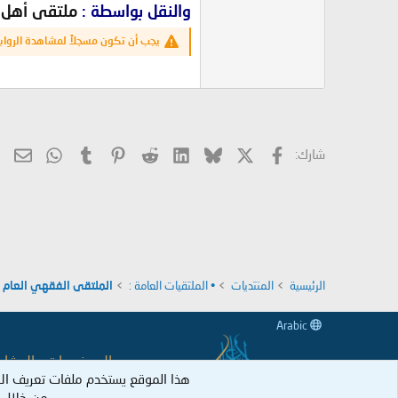
والنقل بواسطة :
ملتقى أهل ال
يجب أن تكون مسجلاً لمشاهدة الرواب
X
فيسبوك
Bluesky
LinkedIn
Reddit
Pinterest
Tumblr
hatsApp
الب
شارك:
الرئيسية
المنتديات
• الملتقيات العامة :
الملتقى الفقهي العام
Arabic
جميع الموضوعات والمشاركات
هذا الموقع يستخدم ملفات تعريف ال
وكل عضو نكل 
من خلال ا