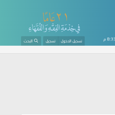
8: م
تسجيل الدخول
تسجيل
البحث