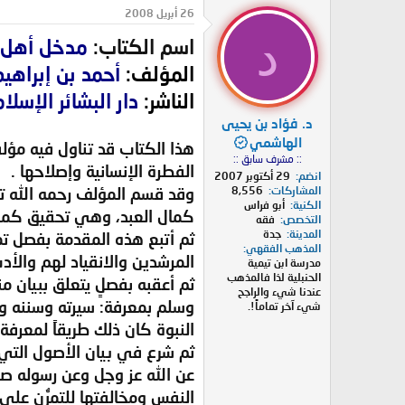
د
ر
26 أبريل 2008
ئ
ي
د
اسم الكتاب:
مدخل أهل ا
ا
خ
ل
ا
المؤلف:
أحمد بن إبراهيم ا
م
ل
و
ب
الناشر:
دار البشائر الإسلام
ض
د
د. فؤاد بن يحيى
و
ء
ع
الهاشمي
هذا الكتاب قد تناول فيه مؤلف
:: مشرف سابق ::
الفطرة الإنسانية وإصلاحها .
انضم
29 أكتوبر 2007
وقد قسم المؤلف رحمه الله تعا
المشاركات
8,556
الكنية
أبو فراس
كمال العبد، وهي تحقيق كمال 
التخصص
فقه
المدينة
جدة
ثم أتبع هذه المقدمة بفصل تمه
المذهب الفقهي
المرشدين والانقياد لهم والأ
مدرسة ابن تيمية
الحنبلية لذا فالمذهب
ثم أعقبه بفصلٍ يتعلق ببيان م
عندنا شيء والراجح
وسلم بمعرفة: سيرته وسننه و
شيء آخر تماماً!.
النبوة كان ذلك طريقاً لمعرفة 
ثم شرع في بيان الأصول التي 
عن الله عز وجل وعن رسوله صلى
النفس ومخالفتها للتمرُّن على