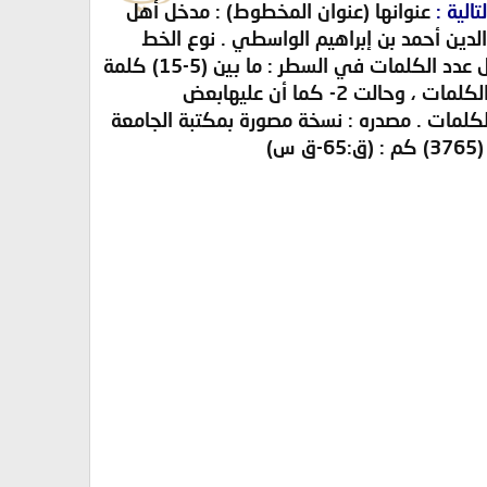
الية :
عنوانها (عنوان المخطوط) : مدخل أهل
لدين أحمد بن إبراهيم الواسطي . نوع الخط
وصفته : خط مشرقي معتاد . معدل عدد الأسطر في الصفحة : ما بين (16-21) سطراً . معدل عدد الكلمات في السطر : ما بين (5-15) كلمة
. حالة المخطوط : 1- أثرت الرطوبة بعض الشيء في منتصف الصفحة الثانية فأذهبت بعض الكلمات ، وحالت 2- كما أن عليهابعض
ت بعض الأحرف من بعض الكلمات . مصدره : نسخة مصورة بمكتبة الجامعة