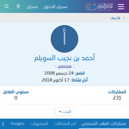
تسجيل الدخول
تسجيل
الأعضاء
أ
أحمد بن نجيب السويلم
:: متخصص ::
انضم
24 ديسمبر 2008
آخر نشاط
17 أكتوبر 2018
المشاركات
مستوى التفاعل
0
231
البحث
مشاركات الملف الشخصي
آخر النشاطات
المنشورات
Images
معل