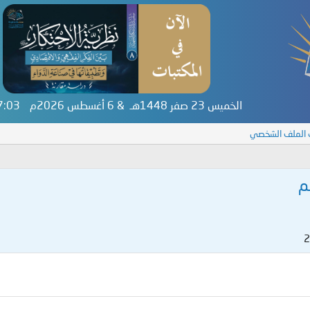
الخميس 23 صفر 1448هـ & 6 أغسطس 2026م
57:03
 الملف الشخصي
م