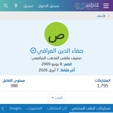
تسجيل الدخول
تسجيل
الأعضاء
ص
صفاء الدين العراقي
::مشرف ملتقى المذهب الشافعي::
انضم
8 يونيو 2009
آخر نشاط
7 أبريل 2026
المشاركات
مستوى التفاعل
388
1,795
البحث
مشاركات الملف الشخصي
آخر النشاطات
المنشورات
Images
معل