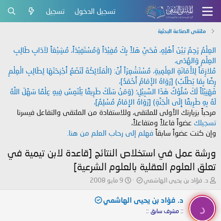
تسجيل الدخول
تسجيل
ملتقى الصناعة البحثية
العِلْمُ رَحِمٌ بَيْنَ أَهْلِهِ، فَحَيَّ هَلاً بِكَ مُفِيْدَاً وَمُسْتَفِيْدَاً، مُشِيْعَاً لآدَابِ طَالِبِ
العِلْمِ وَالهُدَى،
مُلازِمَاً لِلأَمَانَةِ العِلْمِيةِ، مُسْتَشْعِرَاً أَنَّ: (الْمَلَائِكَةَ لَتَضَعُ أَجْنِحَتَهَا لِطَالِبِ الْعِلْمِ
رِضًا بِمَا يَطْلُبُ) [رَوَاهُ الإَمَامُ أَحْمَدُ]،
فَهَنِيْئَاً لَكَ سُلُوْكُ هَذَا السَّبِيْلِ؛ (وَمَنْ سَلَكَ طَرِيقًا يَلْتَمِسُ فِيهِ عِلْمًا سَهَّلَ اللَّهُ
لَهُ بِهِ طَرِيقًا إِلَى الْجَنَّةِ) [رَوَاهُ الإِمَامُ مُسْلِمٌ]،
مرحباً بزيارتك الأولى للملتقى، وللاستفادة من الملتقى والتفاعل فيسرنا
تسجيلك
عضواً فاعلاً ومتفاعلاً،
وإن كنت عضواً سابقاً
فهلم إلى رحاب العلم من هنا.
ورشة عمل في استخلاص النتائج [قاعدة لابن تيمية في
تعلق العلوم العقلية بالعلوم الشرعية]
ب
ت
د. فؤاد بن يحيى الهاشمي
9 مايو 2008
ا
ا
د
ر
د. فؤاد بن يحيى الهاشمي
د
ئ
ي
:: مشرف سابق ::
ا
خ