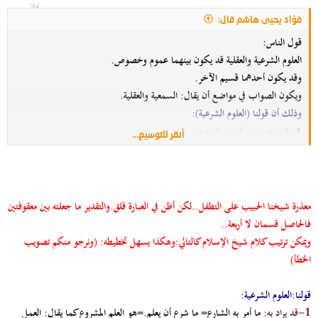
فؤاد يحيى هاشم قال:
قول الناس:
العلوم الشرعية والعقلية قد يكون بينهما عموم وخصوص.
وقد يكون أحدهما قسيم الآخر.
ويكون الصواب في مواضع أن يقال: السمعية والعقلية.
وذلك أن قولنا (العلوم الشرعية):
قد يراد به:
ما أمر به الشارع
1-
أنقر للتوسيع...
وقد يراد به
: ما أخبر به الشارع
2-
[أو يقال]
قد يراد به:
ما شرع أن يعلم
1-
معذرة شيخنا الحبيب على التطفل..لكن أظن في العبارة قلق.والتقدير ما جعلته بين معقوفتين
وقد يراد به:
ما علمه الشارع
2-
فالحاصل قسمان لا أربعة..
ويمكن ترتيب كلام شيخ الإسلام كالتالي:وهكذا يسهل تخطيطه:
(ونرجو منكم تصويب
الخطأ)
قولنا:العلوم الشرعية
:
1-قد يراد به
:
ما أمر به الشارع=
ما شرع أن يعلم.=
هو العلم المشروع كما يقال: العمل