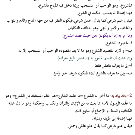
المشروع، وهو الواجب أو المستحب وربما دخل فيه المباح بالشرع.
فهنا إضافة له بحسب حكمه في الشرع.
فيقال علم شرعي كما يقال: عمل شرعي.
فيكون النظر فيه من جهة المدح والذم والثواب
والعقاب والأمر والنهى وهو خطاب التكليف.
وما أمر به إما أن يكون
) :
من حيث قصد الشارع)
أ-مقصودا للشارع.
ب-أو لازما لمقصود الشارع وهو ما لا يتم مقصوده الواجب أو المستحب إلا به.
وإن شئت أن تقسم المأمور به
):
باعتبار طريق معرفته)
أ-إلى ما يعرف بالعقل فقط.
ب-وإلى ما يعرف بالشرع أيضا فيكون شرعيا خبرا وأمرا.
2-وقد يراد به
:
ما أخبر به الشارع =
ما علمه الشارع=هو العلم المستفاد من الشارع= وهو
ما علَّمه الرسول لأمته بما بعث به من الإيمان والقرآن والكتاب والحكمة وهو ما دل عليه
الكتاب والسنة أو الإجماع أو توابع ذلك.
فهنا إضافة إلى طريقه ودليله.
فيقال علم شرعي كما يقال علم عقلي وسمعي.