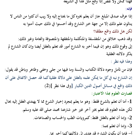
فهذا ممكن ولا نقص إذا وقع مثل هذا في الشريعة
فإنه:
إذا عرف صدق المبلغ جاز أن يعلم بخبره كل ما يحتاج إليه ولا ريب أن كثيرا من الناس لا
ينالون علم ذلك إلا من جهة خبر الشارع وقد أحسنوا في ذلك حيث آمنوا به
لكن هل ذلك واقع مطلقا؟
وقد ذهب خلائق من المتفلسفة والمتكلمة والمتفقهة والمتصوفة والعامة وغير ذلك:
إلى وقوع ذلك وهو إن فيما أخبر به الشارع أمور قد تعلم بالعقل أيضا وإن كان الشارع لم
يذكر دلالته العقلية
وهذا فيه نظر :
فإن من تأمل وجوه دلالة الكتاب والسنة وما فيها من جلي وخفي وظاهر وباطن قد يقول:
إن الشارع نبه في كل ما يمكن علمه بالعقل على دلالة عقلية كما قد حصل الاتفاق على أن
ذلك واقع في مسائل أصول الدين الكبار
[
وفى هذا نظر ](2)
فصارت العلوم بهذا الاعتبار:
أما أن تعلم بالشرع فقط:
وهو ما يعلم بمجرد إخبار الشرع مما لا يهتدي العقل إليه بحال
1-
لكن هذه العلوم قد تعلم بخبر آخر غير خبر شارعنا محمد صلى الله عليه وسلم.
وإما أن تعلم بالعقل فقط
: كمرويات الطب والحساب والصناعات.
2-
وإما أن تعلم بهما:
3-
أ‌-
فإما أن يكون الشارع قد هدى إلى دلالتها كما أخبر بها.