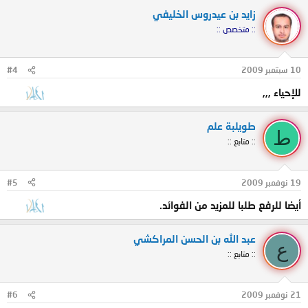
زايد بن عيدروس الخليفي
:: متخصص ::
10 سبتمبر 2009
#4
للإحياء ,,,
طويلبة علم
ط
:: متابع ::
19 نوفمبر 2009
#5
أيضا للرفع طلبا للمزيد من الفوائد.
عبد الله بن الحسن المراكشي
ع
:: متابع ::
21 نوفمبر 2009
#6