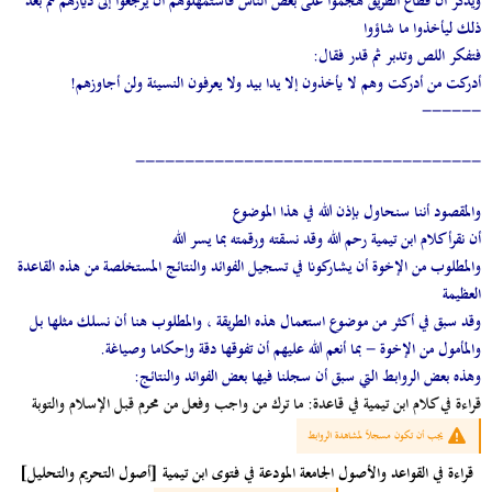
ويذكر أن قطاع الطريق هجموا على بعض الناس فاستمهلوهم أن يرجعوا إلى ديارهم ثم بعد
ذلك ليأخذوا ما شاؤوا
فتفكر اللص وتدبر ثم قدر فقال:
أدركت من أدركت وهم لا يأخذون إلا يدا بيد ولا يعرفون النسيئة ولن أجاوزهم!
------
-----------------------------------
والمقصود أننا سنحاول بإذن الله في هذا الموضوع
أن نقرأ كلام ابن تيمية رحم الله وقد نسقته ورقمته بما يسر الله
والمطلوب من الإخوة أن يشاركونا في تسجيل الفوائد والنتائج المستخلصة من هذه القاعدة
العظيمة
وقد سبق في أكثر من موضوع استعمال هذه الطريقة ، والمطلوب هنا أن نسلك مثلها بل
والمأمول من الإخوة - بما أنعم الله عليهم أن تفوقها دقة وإحكاما وصياغة.
وهذه بعض الروابط التي سبق أن سجلنا فيها بعض الفوائد والنتائج:
قراءة في كلام ابن تيمية في قاعدة: ما ترك من واجب وفعل من محرم قبل الإسلام والتوبة
يجب أن تكون مسجلاً لمشاهدة الروابط
قراءة في القواعد والأصول الجامعة المودعة في فتوى ابن تيمية [أصول التحريم والتحليل]