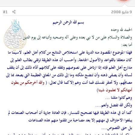
ل
ا
م
ل
9 مايو 2008
#1
و
ب
ض
د
بسم الله الرحمن الرحيم
و
ء
الحمد لله وحده
ع
والصلاة والسلام على من لا نبي بعده وعلى آله وصحبه وأتباعه إلى يوم الدين
أما بعد:
فهذا الموضوع المقصود منه الدربة على استخلاص النتائج من كلام أهل العلم، لاسيما ما
كان متعلقا بالقواعد والأصول الجامعة، وأحسب أن هذه الطريقة ترتقي بطالب العلم إلى
مدارج أهل العلم فإنه إذا ارتاض على نصوصهم وتفقه على كلامهم أدَّاه ذلك إلى أن يثقف
لسانه وأن يصفى ذهنه وأن تنضج ملكته وما إلى ذلك من المعاني العظيمة التي يصعد بها إلى
مصافِّهم، ولا تحتقر نفسك فما أنت وهم إلا كما قال تعالى: (
والله أخرجكم من بطون
أمهاتكم لا تعلمون شيئا
)
وهم كانوا مثلنا ...
ولكن الله تفضل وأنعم....
كما أن في هذه الطريقة فيها تصحيح للمسار، فإن العادة جارية أن أصحاب الصنعات لم
يبلغوا الاحتراف في مهنهم إلا بعد مصاحبة من تلقنوا منهم هذه الصناعات
بل حتى اللصوص....