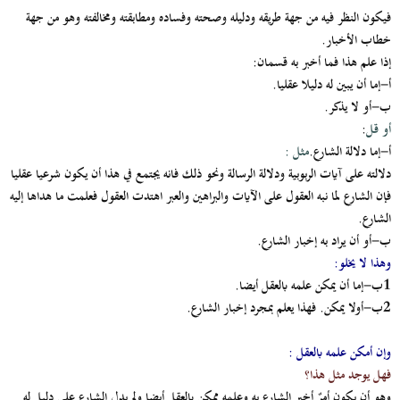
فيكون النظر فيه من جهة طريقه ودليله وصحته وفساده ومطابقته ومخالفته وهو من جهة
خطاب الأخبار.
إذا علم هذا فما أخبر به قسمان:
أ-إما أن يبين له دليلا عقليا.
ب-أو لا يذكر.
أو قل
:
أ-إما دلالة الشارع.
مثل
:
دلالته على آيات الربوبية ودلالة الرسالة ونحو ذلك فانه يجتمع في هذا أن يكون شرعيا عقليا
فإن الشارع لما نبه العقول على الآيات والبراهين والعبر اهتدت العقول فعلمت ما هداها إليه
الشارع.
ب-أو أن يراد به إخبار الشارع.
وهذا لا يخلو
:
1ب-إما أن يمكن علمه بالعقل أيضا.
2ب-أولا يمكن.
فهذا يعلم بمجرد إخبار الشارع.
وإن أمكن علمه بالعقل
:
فهل يوجد مثل هذا؟
وهو أن يكون أمرٌ أخبر الشارع به وعلمه ممكن بالعقل أيضا ولم يدل الشارع على دليل له