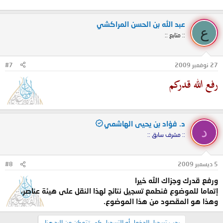
عبد الله بن الحسن المراكشي
ع
:: متابع ::
27 نوفمبر 2009
#7
رفع الله قدركم
د. فؤاد بن يحيى الهاشمي
د
:: مشرف سابق ::
5 ديسمبر 2009
#8
ورفع قدرك وجزاك الله خيرا
إتماما للموضوع فنطمع تسجيل نتائج لهذا النقل على هيئة عناصر،
وهذا هو المقصود من هذا الموضوع.
يجب تسجيل الدخول أو التسجيل كي تتمكن من الرد هنا.