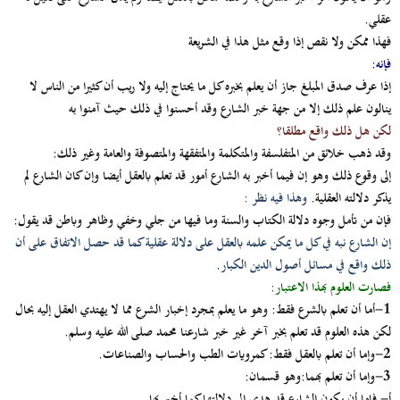
عقلي
.
فهذا ممكن ولا نقص إذا وقع مثل هذا في الشريعة
فإنه
:
إذا عرف صدق المبلغ جاز أن يعلم بخبره كل ما يحتاج إليه ولا ريب أن كثيرا من الناس لا
ينالون علم ذلك إلا من جهة خبر الشارع وقد أحسنوا في ذلك حيث آمنوا به
لكن هل ذلك واقع مطلقا؟
وقد ذهب خلائق من المتفلسفة والمتكلمة والمتفقهة والمتصوفة والعامة وغير ذلك
:
إلى وقوع ذلك وهو إن فيما أخبر به الشارع أمور قد تعلم بالعقل أيضا وإن كان الشارع لم
يذكر دلالته العقلية.
وهذا فيه نظر
:
فإن من تأمل وجوه دلالة الكتاب والسنة وما فيها من جلي وخفي وظاهر وباطن قد يقول:
إن الشارع نبه في كل ما يمكن علمه بالعقل على دلالة عقلية كما قد حصل الاتفاق على أن
ذلك واقع في مسائل أصول الدين الكبار
.
فصارت العلوم بهذا الاعتبار
:
1-أما أن تعلم بالشرع فقط
:
وهو ما يعلم بمجرد إخبار الشرع مما لا يهتدي العقل إليه بحال
لكن هذه العلوم قد تعلم بخبر آخر غير خبر شارعنا محمد صلى الله عليه وسلم.
2-وإما أن تعلم بالعقل فقط
:
كمرويات الطب والحساب والصناعات.
3-وإما أن تعلم بهما
:
وهو قسمان:
أ‌-
فإما أن يكون الشارع قد هدى إلى دلالتها كما أخبر بها.