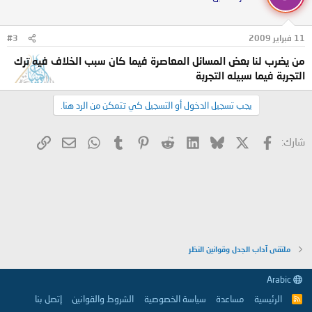
11 فبراير 2009
#3
من يضرب لنا بعض المسائل المعاصرة فيما كان سبب الخلاف فيه ترك
التجربة فيما سبيله التجربة
يجب تسجيل الدخول أو التسجيل كي تتمكن من الرد هنا.
X
فيسبوك
Bluesky
LinkedIn
Reddit
Pinterest
Tumblr
WhatsApp
الرابط
البريد الإلكتروني
شارك:
ملتقى آداب الجدل وقوانين النظر
Arabic
الرئيسية
مساعدة
سياسة الخصوصية
الشروط والقوانين
إتصل بنا
R
S