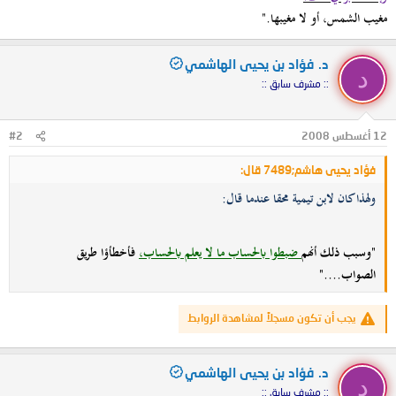
مغيب الشمس، أو لا مغيبها."
د. فؤاد بن يحيى الهاشمي
د
:: مشرف سابق ::
12 أغسطس 2008
#2
فؤاد يحيى هاشم;7489 قال:
ولهذا كان لابن تيمية محقا عندما قال:
"وسبب ذلك أنهم
ضبطوا بالحساب ما لا يعلم بالحساب،
فأخطأؤا طريق
الصواب...."
يجب أن تكون مسجلاً لمشاهدة الروابط
د. فؤاد بن يحيى الهاشمي
د
:: مشرف سابق ::