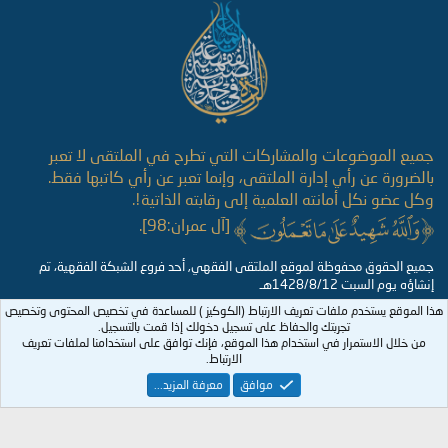
S
جميع الموضوعات والمشاركات التي تطرح في الملتقى لا تعبر
بالضرورة عن رأي إدارة الملتقى، وإنما تعبر عن رأي كاتبها فقط.
وكل عضو نكل أمانته العلمية إلى رقابته الذاتية!.
[آل عمران:98].
جميع الحقوق محفوظة لموقع الملتقى الفقهي, أحد فروع الشبكة الفقهية، تم
إنشاؤه يوم السبت 1428/8/12هـ
هذا الموقع يستخدم ملفات تعريف الارتباط (الكوكيز ) للمساعدة في تخصيص المحتوى وتخصيص
تجربتك والحفاظ على تسجيل دخولك إذا قمت بالتسجيل.
من خلال الاستمرار في استخدام هذا الموقع، فإنك توافق على استخدامنا لملفات تعريف
الارتباط.
موافق
معرفة المزيد...