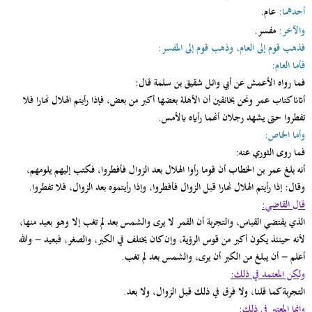
أحدهما:
عام.
والآخر:
مفسر.
فذهب قوم إلى العام، وذهب قوم إلى المفسر:
فأما العام:
فما رواه الأعمش عن أبي وائل شقيق بن سلمة قال:
أتانا كتاب عمر ونحن بخانقين أن الأهلة بعضها أكبر من بعض، فإذا رأيتم الهلال نهارا فلا
تفطروا حتى يشهد رجلان أنهما رأياه بالأمس.
وأما الخاص:
فما روى الثوري عنه:
أنه بلغ عمر بن الخطاب أن قوما رأوا الهلال بعد الزوال فأفطروا، فكتب إليهم يلومهم،
وقال: إذا رأيتم الهلال نهارا قبل الزوال فأفطروا، وإذا رأيتموه بعد الزوال، فلا تفطروا.
قال القاضي:
الذي يقتضي القياس، والتجربة أن القمر لا يرى والشمس بعد لم تغب إلا وهو بعيد منها،
لأنه حينئذ يكون أكبر من قوس الرؤية، وإن كان يختلف في الكبر، والصغر، فبعيد - والله
أعلم - أن يبلغ من الكبر أن يرى، والشمس بعد لم تغب.
ولكن المعتمد في ذلك:
التجربة كما قلنا، ولا فرق في ذلك قبل الزوال، ولا بعد.
وإنما المعتبر في ذلك: