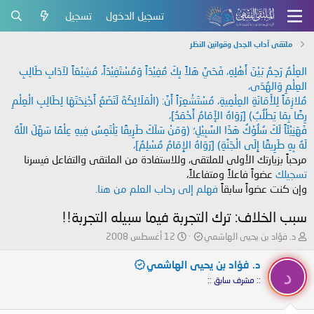
تسجيل الدخول
تسجيل
ملتقى آداب الجدل وقوانين النظر
العِلْمُ رَحِمٌ بَيْنَ أَهْلِهِ، فَحَيَّ هَلاً بِكَ مُفِيْدَاً وَمُسْتَفِيْدَاً، مُشِيْعَاً لآدَابِ طَالِبِ
العِلْمِ وَالهُدَى،
مُلازِمَاً لِلأَمَانَةِ العِلْمِيةِ، مُسْتَشْعِرَاً أَنَّ: (الْمَلَائِكَةَ لَتَضَعُ أَجْنِحَتَهَا لِطَالِبِ الْعِلْمِ
رِضًا بِمَا يَطْلُبُ) [رَوَاهُ الإَمَامُ أَحْمَدُ]،
فَهَنِيْئَاً لَكَ سُلُوْكُ هَذَا السَّبِيْلِ؛ (وَمَنْ سَلَكَ طَرِيقًا يَلْتَمِسُ فِيهِ عِلْمًا سَهَّلَ اللَّهُ
لَهُ بِهِ طَرِيقًا إِلَى الْجَنَّةِ) [رَوَاهُ الإِمَامُ مُسْلِمٌ]،
مرحباً بزيارتك الأولى للملتقى، وللاستفادة من الملتقى والتفاعل فيسرنا
تسجيلك
عضواً فاعلاً ومتفاعلاً،
وإن كنت عضواً سابقاً
فهلم إلى رحاب العلم من هنا.
سبب الخلاف: ترك التجربة فيما سبيله التجربة!!
ب
ت
د. فؤاد بن يحيى الهاشمي
12 أغسطس 2008
ا
ا
د
ر
د. فؤاد بن يحيى الهاشمي
د
ئ
ي
:: مشرف سابق ::
ا
خ
ل
ا
م
ل