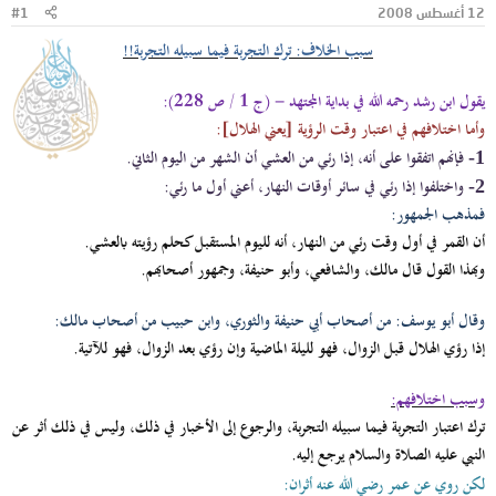
12 أغسطس 2008
#1
و
ب
ض
د
سبب الخلاف: ترك التجربة فيما سبيله التجربة!!
و
ء
ع
يقول ابن رشد رحمه الله في بداية المجتهد - (ج 1 / ص 228):
وأما اختلافهم في اعتبار وقت الرؤية [يعني الهلال]:
فإنهم اتفقوا على أنه، إذا رئي من العشي أن الشهر من اليوم الثاني.
1-
واختلفوا إذا رئي في سائر أوقات النهار، أعني أول ما رئي:
2-
فمذهب الجمهور:
أن القمر في أول وقت رئي من النهار، أنه لليوم المستقبل كحلم رؤيته بالعشي.
وبهذا القول قال مالك، والشافعي، وأبو حنيفة، وجمهور أصحابهم.
وقال أبو يوسف: من أصحاب أبي حنيفة والثوري، وابن حبيب من أصحاب مالك:
إذا رؤي الهلال قبل الزوال، فهو لليلة الماضية وإن رؤي بعد الزوال، فهو للآتية.
وسبب اختلافهم:
ترك اعتبار التجربة فيما سبيله التجربة، والرجوع إلى الأخبار في ذلك، وليس في ذلك أثر عن
النبي عليه الصلاة والسلام يرجع إليه.
لكن روي عن عمر رضي الله عنه أثران: