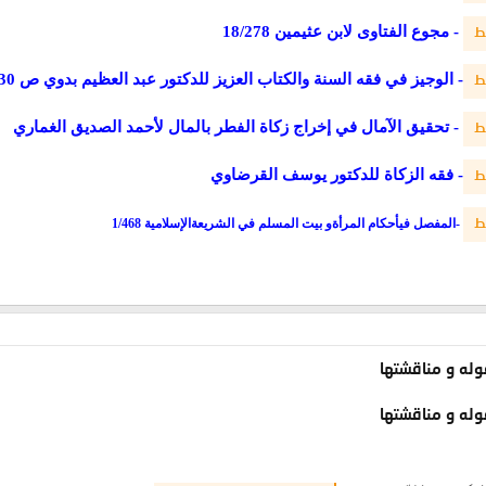
- مجوع الفتاوى لابن عثيمين
8
18/27
ط
- الوجيز في فقه السنة والكتاب
العزيز للدكتور عبد العظيم بدوي ص 230
ط
-
تحقيق الآمال في إخراج زكاة الفطر بالمال
لأحمد الصديق الغماري
ط
- فقه الزكاة للدكتور يوسف القرضاوي
ط
ط
-
المفصل
في
أحكام المرأة
و بيت المسلم
في الشريعة
الإسلامية
8
46
1/
وله و مناقشتها
وله و مناقشتها