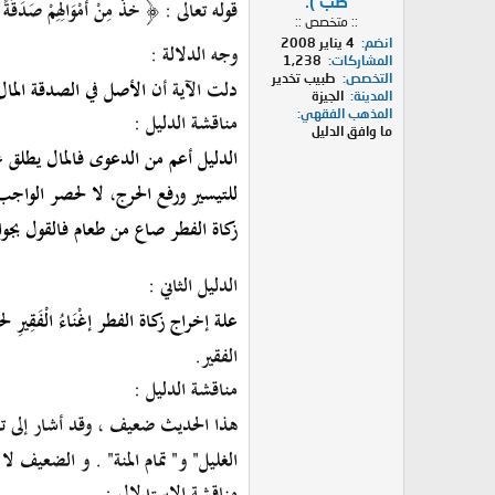
طب ).
قوله تعالى :
﴿
ُخذْ مِنْ أَمْوَالِهِمْ صَدَقَةً تُ
:: متخصص ::
انضم
4 يناير 2008
وجه الدلالة :
المشاركات
1,238
التخصص
طبيب تخدير
دلت الآية أن
الأصل في الصدقة المال
المدينة
الجيزة
مناقشة الدليل :
المذهب الفقهي
ما وافق الدليل
الدليل أعم من الدعوى فالمال يطلق ع
للتيسير ورفع الحرج، لا لحصر الواجب
زكاة الفطر صاع من طعام فالقول بجواز
الدليل الثاني :
علة إخراج زكاة الفطر
إغْنَاءُ الْفَقِيرِ
الفقير.
مناقشة الدليل :
هذا الحديث ضعيف ، و
قد
أشار إلى ت
الغليل" و" تمام المنة" . و الضعيف لا
مناقشة الاستدلال :