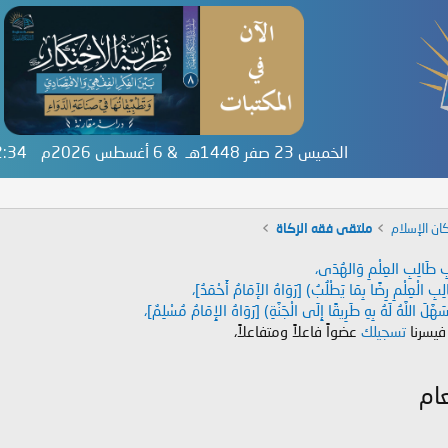
الخميس 23 صفر 1448هـ & 6 أغسطس 2026م
52:35
ان الإسلام
ملتقى فقه الزكاة
دَابِ طَالِبِ العِلْمِ وَالهُدَى،
طَالِبِ الْعِلْمِ رِضًا بِمَا يَطْلُبُ) [رَوَاهُ الإَمَامُ أَحْمَدُ]،
هَّلَ اللَّهُ لَهُ بِهِ طَرِيقًا إِلَى الْجَنَّةِ) [رَوَاهُ الإِمَامُ مُسْلِمٌ]،
 فيسرنا
تسجيلك
عضواً فاعلاً ومتفاعلاً،
ام