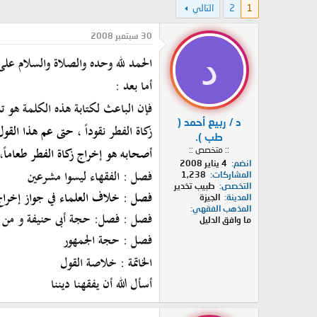
1
2
التالي
د
ر
ئ
ي
ا
خ
30 سبتمبر 2008
ل
ا
د
الحمد لله وحده والصلاة والسلام على
م
ل
و
ب
أما بعد :
ض
د
و
ء
فإن الباعث لكتابة هذه الكلمة هو
ت
ع
د / ربيع أحمد (
زكاة الفطر نقوداً
، حتى عم هذا القول
طب ).
أصحابه هو إخراج زكاة الفطر طعاماً
،
:: متخصص ::
انضم
4 يناير 2008
فصل : الفقهاء ليسوا مشرعين
المشاركات
1,238
التخصص
طبيب تخدير
فصل : خلاف العلماء في جواز إخراج ا
المدينة
الجيزة
المذهب الفقهي
فصل : فصل: حجة أبى حنيفة و من قا
ما وافق الدليل
فصل : حجة الجمهور
الخاتمة : خلاصة القول
أسأل الله أن يفقهنا ديننا