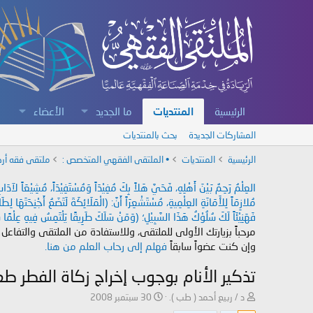
الرئيسية
المنتديات
ما الجديد
الأعضاء
المشاركات الجديدة
بحث بالمنتديات
الرئيسية
المنتديات
• الملتقى الفقهي المتخصص :
ملتقى فقه أرك
العِلْمُ رَحِمٌ بَيْنَ أَهْلِهِ، فَحَيَّ هَلاً بِكَ مُفِيْدَاً وَمُسْتَفِيْدَاً، مُشِيْعَاً لآ
مُلازِمَاً لِلأَمَانَةِ العِلْمِيةِ، مُسْتَشْعِرَاً أَنَّ: (الْمَلَائِكَةَ لَتَضَعُ أَجْنِحَتَهَا لِ
فَهَنِيْئَاً لَكَ سُلُوْكُ هَذَا السَّبِيْلِ؛ (وَمَنْ سَلَكَ طَرِيقًا يَلْتَمِسُ فِيهِ عِلْمًا سَ
مرحباً بزيارتك الأولى للملتقى، وللاستفادة من الملتقى والتفاعل
وإن كنت عضواً سابقاً
فهلم إلى رحاب العلم من هنا.
تذكير الأنام بوجوب إخراج زكاة الفطر طع
ب
ت
د / ربيع أحمد ( طب ).
30 سبتمبر 2008
ا
ا