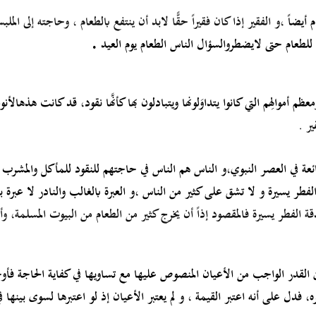
 أيضاً
،و الفقير إذا كان فقيراً حقًّا لابد أن ينتفع بالطعام ، وحاجته إلى 
 للطعام حتى لا
يضطروا
لسؤال الناس الطعام يوم العيد
.
ظم أموالِهم التي كانوا يتداوَلونها ويتبادلون بها كأنَّها نقود، قد كانت هذه
الأنو
ير .
ئعة في العصر النبوي،
و الناس هم الناس في حاجتهم للنقود للمأكل والمشرب 
لفطر يسيرة و لا تشق على كثير من الناس ،و العبرة بالغالب والنادر لا عبرة ب
الفطر يسيرة فالمقصود إذاً أن يخرج كثير من الطعام من البيوت المسلمة، وأ
بين القدر الواجب من الأعيان المنصوص عليها مع تساويها في كفاية الحاجة 
ره، فدل على أنه اعتبر القيمة ، و لم يعتبر الأعيان إذ لو اعتبرها لسوى بينها في