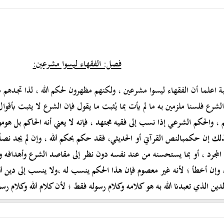
فصل: الفقهاء ليسوا مشرعين:
بة اعلما أن الفقهاء ليسوا مشرعين ، ولكنهم مظهرون لحكم الله ، لذا تج
ـ
دهم مت
شرع فلسنا ملزمين به ما لم يأت بما يُثبت ما يقول فإن الشرع لا يثبت بأقوال
 ،
والحكم الشرعي إذا نسب إلى فقيه مجتهد ، فإنه لا يعني أن
ه
الحاكم
بل هو
مو
لك
إن حكم
بالنص القرآني أو
ا
لحديثي، فقد حكم بحكم الله ، وإن لم يجد نص
ه المجرد ، أو بما يستحسنه من عند نفسه دون نظر إلى مقاصد الشرع وأهدافه وقو
، وإن أخطأ
؛
لأنه غير معصو
م
فإن هذا الحكم ينسب
له
،ولا ينسب إلى دين الل
ين الذي تعبدنا الله به هو كلامه وكلام رسوله فقط ؛ لأن كلام الله وكلام رس