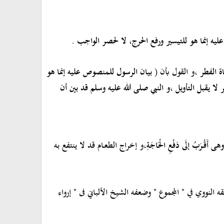
يه إنما هو للتيسير ورفع الحرج، لا لحصر الواجب
.
اة الفطر
،و القول بأن
( بيان الرسول للمنصوص عليه إنما هو
 لا يقبل التأويل ،و النبي صلى الله عليه وسلم قد بين أن
 ،وهى أَقْرَبُ إلَى دَفْعِ الْحَاجَةِ
،
و إخراج الطع
ـ
ام قد لا ينتفع به
النووي في " المجموع " وضعفه الشيخ الألباني فى " إرواء