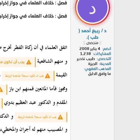
د
فصل : خلاف العلماء في جواز إخراج
فصل : خلاف العلماء في جواز إخراج
د / ربيع أحمد (
طب ).
:: متخصص ::
اتفق العلماء في أن زكاة الفطر تخرج 
انضم
4 يناير 2008
المشاركات
1,238
و منهم الشافعية
التخصص
طبيب تخدير
يجب أن تكون مسج
المدينة
الجيزة
المذهب الفقهي
القيمة
و
ما وافق الدليل
يجب أن تكون مسجلاً لمشاهدة الروابط
ومجوز فأما المانعين فمنهم ابن باز
المقدم و الدكتور عبد العظيم بدوي
و الدكت
يجب أن تكون مسجلاً لمشاهدة الروابط
و المصبيب منهم له أجران والمخطيء ل