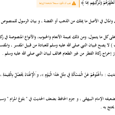
طَهِّرُهُمْ وَتُزَكِّيهِم بِهَا
﴾
يجب أن تكون مسجلاً لمشاهدة الروابط
 والمال في الأصل ما يملك من الذهب أو الفضة ، و بيان الرسول للمنصوص عل
لى كل ما يتمول، ومن ذلك بهيمة الأنعام والحبوب، والأنواع المنصوصة في زك
 )
لا يصح ف
بيان النبي صلى الله عليه وسلم للعبادة من قبيل المفسر ، والمفسر
 إخراج زكاة الفطر من غير الطعام مخالف لبيان النبي صلى الله عليه وسلم
.
 لحديث :
«
أَغْنُوهُمْ عَنْ الْمَسْأَلَةِ فِي مِثْلِ هَذَا الْيَوْمِ
»
، و َالْإِغْنَاءُ يَحْصُلُ بِالْقِيمَةِ
ضعيفه الإمام البيهقى ، و جزم الحافظ بضعف الحديث في " بلوغ المرام " وسبقه 
 يحتج به
.