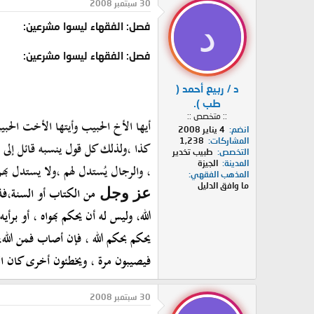
30 سبتمبر 2008
د
فصل: الفقهاء ليسوا مشرعين:
فصل: الفقهاء ليسوا مشرعين:
د / ربيع أحمد (
طب ).
:: متخصص ::
أيها الأخ الحبيب وأيتها الأخت الحبي
انضم
4 يناير 2008
المشاركات
1,238
كذا ،ولذ
لك
كل قول ينسبه قائل إلى ال
التخصص
طبيب تخدير
المدينة
الجيزة
، والرجال يُستدل لهم ،ولا يستدل بهم
المذهب الفقهي
ما وافق الدليل
من الكتاب أو السنة،
فذ
عز وجل
الله، وليس
له
أن يحكم بهواه ، أو برأي
يحكم بحكم الله ، فإن أصاب فمن الله
فيصيبون
مرة
، ويخطئون
أخرى
كان الد
30 سبتمبر 2008