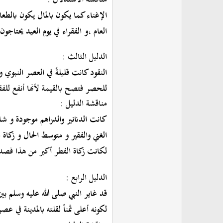
الإغناء كما يكون بالمال يكون بالطعام
العام
،
و الفقراء في يوم العيد يحتاجون
الدليل الثالث :
النقود كانت قليلةً في العصر النبوي ومع
للحصر
فتصح بالقيمة لأنها أنفع للفق
مناقشة الدليل :
كانت الدنانير والدراهم موجودة و شا
الغني والفقير و متوسط الحال و زكاة ا
لكانت زكاة الفطر أكبر من هذا فصدقة 
الدليل الرابع
:
قد
غاير النبي صلى الله عليه وسلم 
لكونه أعلى ثمناً لقلته بالمدينة في عص