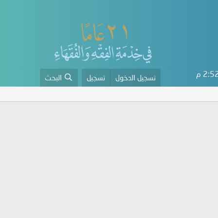
2: م
تسجيل الدخول
تسجيل
البحث