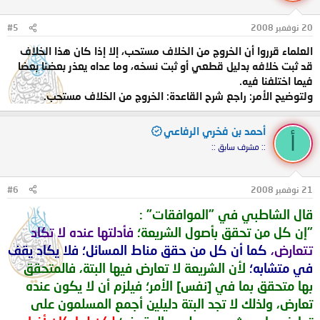
20 نوفمبر 2008
#5
العلماء قرروا أن الخروج من الخلاف مستحب، إلا إذا كان هذا الخلاف
قد ثبت خلافه بدليل قطعي أو ثبت نسخه، وما عداه يعذر بعضنا بعضا
فيما اختلفنا فيه.
ولتوضيح الأمر: راجع شرح القاعدة: الخروج من الخلاف مستحب.
أحمد بن فخري الرفاعي
أ
:: مشرف سابق ::
21 نوفمبر 2008
#6
قال الشاطبي في "الموافقات" :
"إن كل من تحقق بأصول الشريعة؛
فأدلتها عنده لا تكاد
تتعارض،
كما أن كل من حقق مناط المسائل؛ فلا يكاد يقف
في متشابه؛
لأن الشريعة لا تعارض فيها البتة، فالمتحقق
بها متحقق بما في [نفس] الأمر؛ فيلزم أن لا يكون عنده
تعارض، ولذلك لا تجد البتة دليلين أجمع المسلمون على