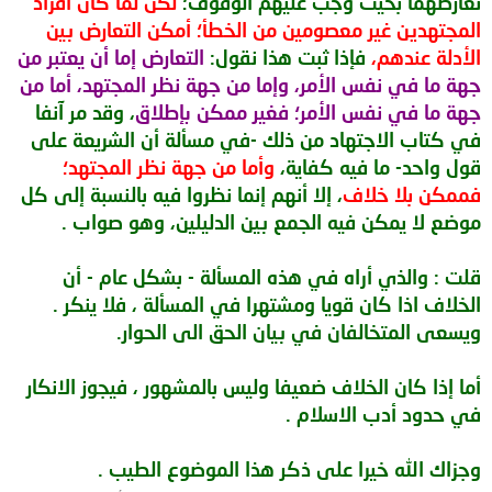
تعارضهما بحيث وجب عليهم الوقوف؛
لكن لما كان أفراد
المجتهدين غير معصومين من الخطأ؛ أمكن التعارض بين
الأدلة عندهم،
فإذا ثبت هذا نقول:
التعارض إما أن يعتبر من
جهة ما في نفس الأمر، وإما من جهة نظر المجتهد، أما من
جهة ما في نفس الأمر؛ فغير ممكن بإطلاق
، وقد مر آنفا
في كتاب الاجتهاد من ذلك -في مسألة أن الشريعة على
قول واحد- ما فيه كفاية،
وأما من جهة نظر المجتهد؛
فممكن بلا خلاف
، إلا أنهم إنما نظروا فيه بالنسبة إلى كل
موضع لا يمكن فيه الجمع بين الدليلين، وهو صواب .
قلت : والذي أراه في هذه المسألة - بشكل عام - أن
الخلاف اذا كان قويا ومشتهرا في المسألة ، فلا ينكر .
ويسعى المتخالفان في بيان الحق الى الحوار.
أما إذا كان الخلاف ضعيفا وليس بالمشهور ، فيجوز الانكار
في حدود أدب الاسلام .
وجزاك الله خيرا على ذكر هذا الموضوع الطيب .