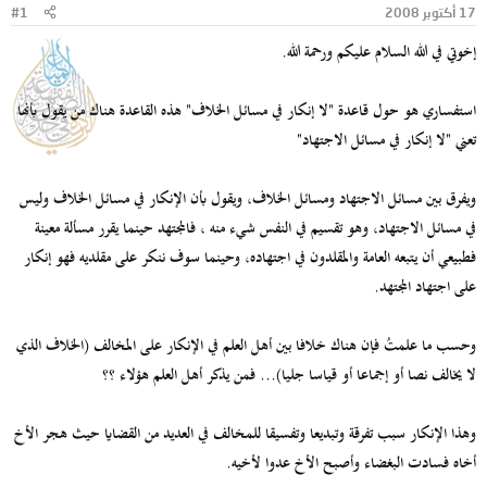
17 أكتوبر 2008
#1
و
ب
ض
د
إخوتي في الله السلام عليكم ورحمة الله.
و
ء
ع
استفساري هو حول قاعدة "لا إنكار في مسائل الخلاف" هذه القاعدة هناك من يقول بأنها
تعني "لا إنكار في مسائل الاجتهاد"
ويفرق بين مسائل الاجتهاد ومسائل الخلاف، ويقول بأن الإنكار في مسائل الخلاف وليس
في مسائل الاجتهاد، وهو تقسيم في النفس شيء منه ، فالمجتهد حينما يقرر مسألة معينة
فطبيعي أن يتبعه العامة والمقلدون في اجتهاده، وحينما سوف ننكر على مقلديه فهو إنكار
على اجتهاد المجتهد.
وحسب ما علمتُ فإن هناك خلافا بين أهل العلم في الإنكار على المخالف (الخلاف الذي
لا يخالف نصا أو إجماعا أو قياسا جليا)... فمن يذكر أهل العلم هؤلاء ؟؟
وهذا الإنكار سبب تفرقة وتبديعا وتفسيقا للمخالف في العديد من القضايا حيث هجر الأخ
أخاه فسادت البغضاء وأصبح الأخ عدوا لأخيه.