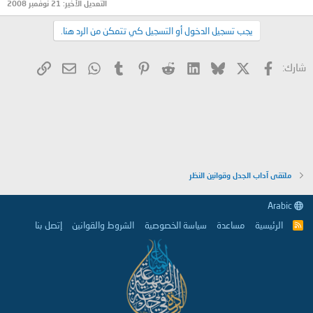
التعديل الأخير:
21 نوفمبر 2008
يجب تسجيل الدخول أو التسجيل كي تتمكن من الرد هنا.
X
فيسبوك
Bluesky
LinkedIn
Reddit
Pinterest
Tumblr
WhatsApp
الرابط
البريد الإلكتروني
شارك:
ملتقى آداب الجدل وقوانين النظر
Arabic
الرئيسية
مساعدة
سياسة الخصوصية
الشروط والقوانين
إتصل بنا
R
S
S