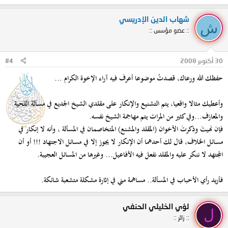
شهاب الدين الإدريسي
ش
:: عضو مؤسس ::
30 أكتوبر 2008
#4
حفظك الله ورعاك، قصدتُ موضوعا أعرف فيه آراء الإخوة الكرام ...
وأعطيك مثالا واقعيا، يتم التشنيع والإنكار على مقلدي الشيخ الجديع في مسألة اللحية
والمعازف...وفي كثير من المرات يتم مهاجمة الشيخ نفسه.
فإن نهيتَ وذكرتَ الأخوان (المقلد والمشنع) المتخاصمان في المسألة ، وأنه لا إنكار في
مسائل الخلاف، قال لك أحدهما أن الإنكار لا يجوز إلا في مسائل الاجتهاد !!! أو أن
المجتهد لا ننكر عليه والمقلد نفعل فيه الأفاعيل... وغيرها من المسائل العجيبة.
فأريد رأي الأحباب في المسألة.. مساهمة مني في إثارة مشكلة متشعبة شائكة.
لؤي الخليلي الحنفي
ل
:: زائر ::