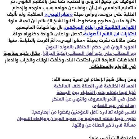
التوقيف عن جميع الدروس والخطب، كما عمل بالتعليم الثانوي، ثمّ
بالتعليم الجامعي قبل أن يوقف عن مهامه بسبب منهجه وازدحام
الطلبة على دروسه، وترأّس مجلة
«منابر الهدى»
السلفية، وله تآليف
كثيرة ما بين مطبوع ومخطوط، أغلبها لشيخ الإسلام ابن تيمية، منها:
القواعد الفقهية في إعلام الموقعين،
نال بها شهادة الماجستير.
اختيارات ابن القيّم الأصولية
، تحصّل بها على شهادة دكتوراه دولة.
بعض مقالات نشرت بمجلة «منابر الهدى»، ثمّ أفردت بالطباعة، منها:
المورد الرويّ في حكم الاحتفال بالمولد النبويّ
برد السحائب على كبد أهل المصائب (نكبة الجزائر)
.
مقال كتبه بمناسبة
الفياضنات العارمة التي اجتاحت البلد، وخلّفت الهلاك والخراب والدمار
في الأرواح والممتلكات.
ومن رسائل شيخ الإسلام ابن تيمية رحمه الله:
المسألة الخلافية في الصلاة خلف المالكية
فتيا فيما يفعله بعض الخطباء يوم الجمعة
فصل في الأمر بالمعروف والنهي عن المنكر
رسالة في عيد النصارى
تفسير قوله تعالى: قل للمؤمنين يغضوا من أبصارهم
فتوى فيما يفعله الصوفية من صحبة المردان ومؤاخاة النسوان
مسألة في تأخير الصلاة عن وقتها.
وله تحقيقات أخرى منها: