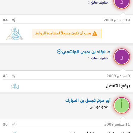
د
:: مشرف سابق ::
19 ديسمبر 2008
#4
يجب أن تكون مسجلاً لمشاهدة الروابط
د. فؤاد بن يحيى الهاشمي
د
:: مشرف سابق ::
9 سبتمبر 2009
#5
يرفع للتفعيل
أبو حزم فيصل بن المبارك
أ
:: عضو مؤسس ::
11 سبتمبر 2009
#6