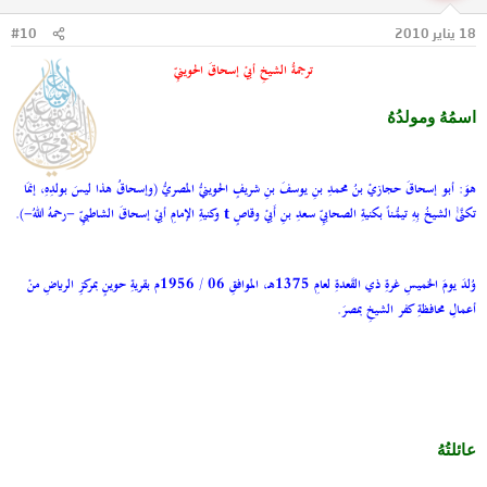
18 يناير 2010
#10
ترجمةُ الشيخِ أبيْ إسحاقَ الحوينيِّ
اسمُهُ ومولدُهُ
هوَ: أبو إسحاقَ حجازيْ بنُ محمدِ بنِ يوسفَ بنِ شريفٍ الحوينيُّ المصريُّ (وإسحاقُ هذا ليسَ بولدِهِ، إنمَا
تكنَّىٰٰ الشيخُ بِهِ تيمُّـناً بكنيةِ الصحابيِّ سـعدِ بنِ أَبيْ وقاصٍ
وكنيةِ الإمامِ أبيْ إسحاقَ الشاطبيِّ -رحمهُ اللهُ-).
t
وُلدَ يومَ الخميسِ غرةِ ذي القَعدةِ لعامِ 1375هـ، الموافقِ 06 / 1956م بقريةِ حوينٍ بمركزِ الرياضِ منْ
أعمالِ محافظةِ كفر الشيخِ بمصرَ.
عائلتُهُ