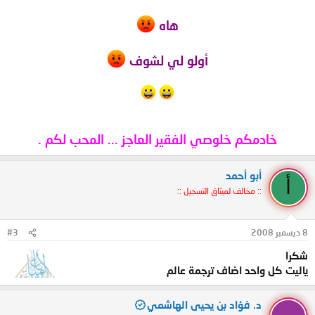
هاه
أولو لي لشوف
خادمكم خلوصي الفقير العاجز ... المحب لكم .
أبو أحمد
أ
:: مخالف لميثاق التسجيل ::
8 ديسمبر 2008
#3
شكرا
ياليت كل واحد اضاف ترجمة عالم
د. فؤاد بن يحيى الهاشمي