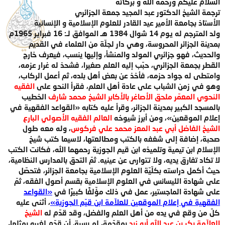
السلام عليكم ورحمة الله و بركاته
ترجمة الشيخ الدكتور عبد المجيد جمعة الجزائري
الأستاذ بجامعة الأمير عيد القادر للعلوم الإسلامية و الإنسانية
ولد المترجم له يوم 14 شوال 1384 هـ الموافق لـ: 16 فبراير 1965م
بمدينة الجزائر المحروسة، وهي دار لجلّة من العلماء في القديم
والحديث، فهو جزائري المولد والمنشأ، وإليها ينسب، فيعرف خارج
القطر بجمعة الجزائري، حبّب إليه العلم صغيرا، فشحذ له غرار عزمه،
وامتطى له جواد حزمه، فأخذ عن بعض أهل بلده، ثم أعمل الركاب،
وهو في زمن الشباب على عادة أهل العلم، فقرأ النحو على
الفقيه
النحوي المعمّر ملحق الأصاغر بالأكابر الشيخ محمد شارف
الخطيب
بالمسجد الكبير بمدينة الجزائر، وقرأ عليه كتابه «القواعد الفقهية في
إعلام الموقعين»، ومن أبرز شيوخه
العالم الفقيه الأصولي البارع
الشيخ الفاضل أبي عبد المعز محمد علي فركوس
، وله معه طول
صحبة، إضافة إلى شغفه بالكتب ومطالعتها، لاسيما كتب شيخ
الإسلام ابن تيمية وتلميذه ابن قيم الجوزية رحمهما الله، فكانت الكتب
لا تكاد تفارق يديه، ولا تتوارى عن عينيه. ثمّ التحق بالمدارس النظامية،
حيث أكمل دراسته بكلّيّة العلوم الإسلامية بجامعة الجزائر، فتحصّل
على شهادة الليسانس في العلوم الإسلامية بقسم أصول الفقه، ثمّ
على شهادة الماجستير، عمل في ذلك مؤّلفًا كبيرًا في
«القواعد
الفقهية في إعلام الموقعين للعلاّمة ابن قيّم الجوزية»
، أثنى عليه
كلّ من وقع في يده من أهل العلم والفضل، وقد قدّم له
الشيخ
العلاّمة بكر بن عبد الله أبو زيد
بمقدّمة، لم يسبق أن قدّم لغيره بمثلها،