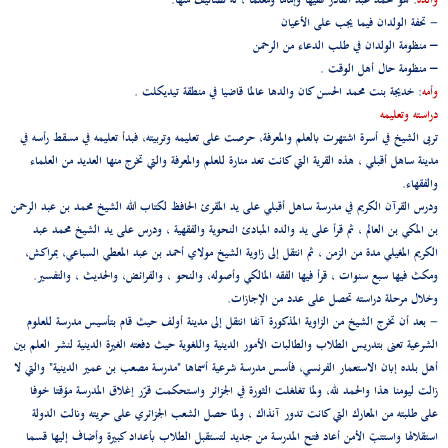
والده
: هو محمد عبد القادر فقيها وإماما ومعلما ، له تصانيف منها:
- تحفة الولدان فيما يجب على الأعيان
– منظومة الولدان في طلب الدعاء من الرحمن
– منظومة حال أهل الوقت .
وأمه
: خديجة بنت محمد الحسن كان والدها عالما قاضيا في منطقة تيديكلت .
دراسته وتعليمه
تربى الشيخ في أسرة اشتهرت بالعلم والمعرفة، حرصت على تعليمه وتربيته، فبدأ تعليمه في مسقط رأسه في
مدينة ساهل أقبلي ، هذه القرية التي كانت تعد منارة للعلم والمعرفة والتي تخرج منها العديد من العلماء
والفقهاء.
ودرس القرآن الكريم في مدرسة ساهل أقبلي على يد المقرئ الحافظ لكتاب الله الشيخ محمد بن عبد الرحمن
بن المكي بن العالم ، ثم قرأ على يد والده المبادئ النحوية والفقهية ، ودرس على يد الشيخ محمد عبد
الكريم المغيلي مدة من الزمن ، ثم انتقل إلى زاوية الشيخ مولاي أحمد بن عبد المعطي السباعي، بمراكش،
ومكث فيها سبع سنوات ، قرأ فيها الفقه المالكي وأصوله، والنحو ، والفرائض، والحديث ، والتفسير.
وخلال مرحلة دراسته تحصل على عدد من الإجازات.
- بعد أن تخرج الشيخ من الزاوية المذكورة آنفا انتقل إلى مدينة أولف حيث قام بتأسيس مدرسة للعلوم
الشرعية تعنى بتدريس الطلاب والطالبات الأمور الدينية واللغوية حيث دفعته الغيرة الدينية لنشر العلم بين
أهل بلده إبان الاستعمار الفرنسي، فأسس مدرسة شرعية أسماها "مدرسة مصعب بن عمير الدينية" والتي لا
زالت ليومنا هذا والحمد لله، ولما تغلغلت الثورة في الجزائر واستحكمت قرّر إغلاق المدرسة مؤقتا خوفا
على طلبته من المعارك التي كانت تدور آنذاك ، ولما حصل الشعب الجزائري على حريته ونالت الدولة
استقلالها واستتبّ الأمن أعاد فتح المدرسة من جديد لتستقبل الطلاب بأعداد كبيرة وأضاف إليها قسما