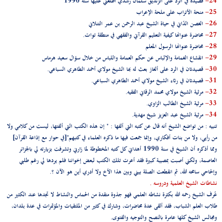
24-
قصيدة في الرد على الزنديق سلمان رشدي أطلعني عليها سنة 1990
25-
منحة الأتراب على ملحة الإعراب
26-
الغصن الدّاني في حياة الشيخ عبد الرحمن بن عمر التنلاني
27-
محاضرة عنوانها كيفية التعليم القرآني والفقهي في منطقة توات.
28-
محاضرة عنوانها الرسول المعلم
29-
انقشاع الغمامة والإلباس عن حكم العمامة واللباس من خلال سؤال سعيد هرماس
30-
قصيدتان في الرد على ألغاز بعث له بها الشيخ مولاي أحمد الطاهري السباعي.
31-
قصيدتان في رثاء الشيخ مولاي أحمد الطاهري السباعي.
32-
مرثية الشيخ مولاي محمد الرقاني الفقيه.
33-
مرثية الشيخ الطالب الزاوي.
34-
مرثية الشيخ عبد العزيز شيخ مهدية.
تنبيه : من تواضع الشيخ أنه قال عن كتبه التي ألفها : " إن هذه الكتب التي ألفتها، ليست من كلامي ولا
من رأيي، ولا من بنات أفكاري، وإنما جمعت فيها ما ذكره العلماء في كتبهم"[في حوار مع إذاعة القرآن]
ومما أذكره أن الشيخ في سنة 1990 أهداني كل كتبه المخطوطة لما زارني وتشرفت بزيارته لي بالجزائر
العاصمة، ولكني أصبت بمصيبة كبيرة فقد أعرت تلك الكتب لبعض إخواننا فلم يردها لي رغم طلبي
وإلحاحي سامحه الله، ثم انقطعت الصلة بيني وبين هذا الأخ ولا أدري أين هو الآن ؟.
نشاطات الشيخ العلمية ودروسه .
عُرف الشيخ رحمه الله بكثرة نشاطه العلمي فهو جذوة متقدة من الحماس والنشاط لا تجدها عند الكثير من
طلاب العلم الشباب، فقد ألقى عدة محاضرات، وشارك في كثير من الملتقيات والمؤتمرات في عدة بلدان،
ومجالس الشيخ كلها عامرة بالنصح والتوجيه والفتوى.