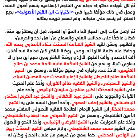
ثمّ نال شهادة دكتوراه دولة في العلوم الإسلامية بقسم أصول الفقه،
وعمل في ذلك مؤلّفا كبيرا في
«اختيارات ابن القيّم الأصولية»
، بديع
الصنع، لم ينسج على منواله، ولم تسمح قريحة بمثاله.
ثمّ ارتحل مرّات إلى الحجاز لأداء الحجّ أو العمرة، قبل أن يستقرّ بها مدّة،
فكان عاكفًا على مجالس العلم، والسماع من أهل نجد والحرمين،
ولقائهم، وممّن لقيه
الشيخ العلاّمة المحدّث حمّاد الأنصاري رحمه الله،
وحفظ منه كلمة قالها له، وهي: روضة الناظر لابن قدامة فيه آفتان:
آفة الاختصار، وآفة الطبع، قال: و روضة الناظر بدون شرح ابن بدران لا
يساوي شيئا، وسمع من
الشيخ العلاّمة فقيه الأمّة محمد بن صالح
العثيمين،
فأخذ عنه، وأجازه في جميع مؤلّفاته، وسمع من
الشيخ
العلاّمة صالح اللحيدان والشيخ الإمام المحدّث عبد المحسن العباد،
والشيخ السحيمي، والشيخ الفقيه صالح الفوزان
، وأخذ علم الحديث
على
الشيخ المحدّث الكبير مفلح بن سليمان الرشيدي
، وأخذ علم
القراءة والتجويد على
الشيخ عبيد الأفغاني والشيخ عبد الكريم إسكندر
الباكستاني والشيخ إهاب المصري
، وأخذ أصول الفقه على يد
الشيخ
محمد المختار
ابن الشيخ الإمام العلاّمة الفقيه الأصولي المفسّر محمد
الأمين الشنقيطي، وسمع من
الشيخ الأصولي عبد الوهاب الشنقيطي
،
وأخذ علم المواريث على
الشيخ الفرضي الزليباني
، وأخذ النحو والأصول
على الشيخ
محمد محمد الشنقيطي
، ولزم مجلس
الشيخ المحدّث ربيع
بن الهادي المدخلي،
كما سمع من غيرهم من علماء الحجاز، وكان له