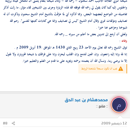
شيخنا المربي العلامة الأديب أحمد سحنون - رحمه الله - وكان شيخنا بلعالم يتمنى أن تكتحل عيناه برؤيته
والجلوس إليه كما كان يقول لي رحمه الله فوفقه الله لهذه الزيارة وجرى بين الشيخين لقاء مؤثر، ما زلت أذكر
تفاصيله من التواضع لبعضهما البعض، ومما أذكره أني لما عرَّفْتُ بالشيخ أمام الشيخ سحنون وذكرت أن له
تصانيف ومؤلفات نهرني وقال أمام الشيخ "ليس لي تصانيف وإنما هي كتابات كتبتها لنفسي". رحم الله
شيوخنا وجزاهم عنا خيرا .
ولعلي أن أرجع إلى تدوين بعض ما أعلم من سيرته _ رحمه الله.
وفاته
:
توفى الشيخ رحمه الله تعالى يوم الأحد 23 ربيع الثاني 1430 هـ الموافق :19 أبريل 2009 م .
إنا لله وإنا إليه راجعون، وإن العين لتدمع وإن القلب ليحزن وإنا على فراقك يا شيخنا لمحزونزن ولا نقول
إلا ما يرضي ربنا، ونسأل الله أن يتغمده برحمته ويجزيه على ما قدم من العلم والتعليم خيرا.
يجب أن تكون مسجلاً لمشاهدة الروابط
محمدهشام بن عبد الحق
م
:: متابع ::
12 ديسمبر 2009
#8