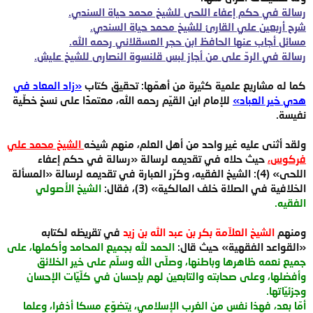
رسالة في حكم إعفاء اللحى للشيخ محمد حياة السندي.
شرح أربعين علي القارئ للشيخ محمد حياة السندي.
مسائل أجاب عنها الحافظ ابن حجر العسقلاني رحمه الله.
رسالة في الردّ على من أجاز لبس قلنسوة النصارى للشيخ عليش.
كما له مشاريع علمية كثيرة من أهمّها: تحقيق كتاب
«زاد المعاد في
هدي خير العباد»
للإمام ابن القيّم رحمه الله، معتمدًا على نسخ خطّية
نفيسة.
ولقد أثنى عليه غير واحد من أهل العلم، منهم شيخه
الشيخ محمد علي
فركوس،
حيث حلاه في تقديمه لرسالة «رسالة في حكم إعفاء
اللحى» (4): الشيخ الفقيه، وكرّر العبارة في تقديمه لرسالة «المسألة
الخلافية في الصلاة خلف المالكية» (3)، فقال:
الشيخ الأصولي
الفقيه.
ومنهم
الشيخ العلاّمة بكر بن عبد الله بن زيد
في تقريظه لكتابه
«القواعد الفقهية» حيث قال:
الحمد لله بجميع المحامد وأكملها، على
جميع نعمه ظاهرها وباطنها، وصلّى الله وسلّم على خير الخلائق
وأفضلها، وعلى صحابته والتابعين لهم بإحسان في كلّيّات الإحسان
وجزئيّاتها.
أمّا بعد، فهذا نفس من الغرب الإسلامي، يتضوّع مسكا أذفرا، وعلما