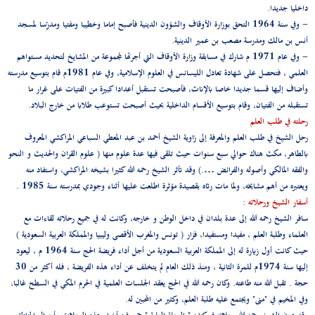
داخليا جديدا.
- وفي سنة 1964 التحق بوزارة الأوقاف والشؤون الدينية فأصبح إماما وخطيبا ومفتيا ومدرِّسا لمسجد
أنس بن مالك ومدرسة مصعب بن عمير الدينية.
- وفي عام 1971 م شارك في مسابقة وزارة الأوقاف التي أجرتها لمجموعة من المشايخ لتحديد مستواهم
العلمي ، فتحصل على شهادة تعادل الليسانس في العلوم الإسلامية، وفي عام 1981م قام بتوسيع مدرسته
وأضاف إليها قسما جديدا خاصا بالإناث، فأصبحت تستقبل أعدادا كبيرة من الفتيات على غرار ما
تستقبله من الفتيان، وقام بتوسيع الأقسام الداخلية بحيث أصبحت تستوعب طلابا من خارج البلاد.
رحلته في طلب العلم
رحل الشيخ في طلب العلم والمعرفة إلى زاوية الشيخ أحمد بن عبد المعطي السباعي المراكشي المعروف
بالطاهر، مكث هناك حوالي سبع سنوات حيث تلقى فيها عدة علوم منها ( علوم القران والحديث و النحو
والفقه المالكي وأصوله والفرائض ….) وقد تأثر الشيخ رحمه الله كثيرا بشيخه المراكشي، واستفاد منه
ويعتبره من أهم مشايخه، ولما مات رثاه بقصيدة مؤثرة اطلعت عليها أثناء وجودي بمدرسته سنة 1985 .
أسفار الشيخ ورحلاته :
سافر الشيخ رحمه الله إلى عدة بلدان في داخل الوطن و خارجه، وكانت له في جميع رحلاته لقاءات مع
العلماء وطلبة العلم ، مفيدا ومستفيدا، فزار ( تونس والمغرب الأقصى وليبيا والمملكة العربية السعودية )
حيث كانت أول زيارة له إلى المملكة العربية السعودية من أجل أداء فريضة الحج سنة 1964 م ، ليعود
إليها سنة 1974م للمرة الثانية ، ومنذ ذلك العام لم يتخلف عن أداء هذه الفريضة ، فله أكثر من 30
حجة . تقبل الله منه طاعته. وكان رحمه الله في الحج يعقد الجلسات العلمية في الحرم المكي في السطح غالبا،
وفي المخيم في "منى" ويجتمع عليه طلبة العلم، وكثير من المحبين له.