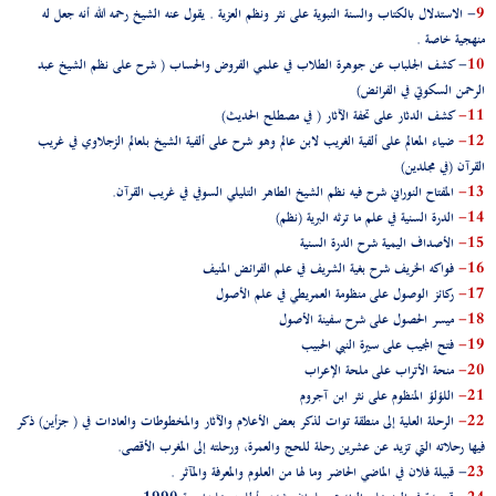
9
- الاستدلال بالكتاب والسنة النبوية على نثر ونظم العزية . يقول عنه الشيخ رحمه الله أنه جعل له
منهجية خاصة .
10
- كشف الجلباب عن جوهرة الطلاب في علمي الفروض والحساب ( شرح على نظم الشيخ عبد
الرحمن السكوتي في الفرائض)
11-
كشف الدثار على تحفة الآثار ( في مصطلح الحديث)
12-
ضياء المعالم على ألفية الغريب لابن عالم وهو شرح على ألفية الشيخ بلعالم الزجلاوي في غريب
القرآن (في مجلدين)
13-
المفتاح النوراني شرح فيه نظم الشيخ الطاهر التليلي السوفي في غريب القرآن.
14-
الدرة السنية في علم ما ترثه البرية (نظم)
15-
الأصداف اليمية شرح الدرة السنية
16-
فواكه الخريف شرح بغية الشريف في علم الفرائض المنيف
17-
ركائز الوصول على منظومة العمريطي في علم الأصول
18-
ميسر الحصول على شرح سفينة الأصول
19-
فتح المجيب على سيرة النبي الحبيب
20-
منحة الأتراب على ملحة الإعراب
21-
اللؤلؤ المنظوم على نثر ابن آجروم
22-
الرحلة العلية إلى منطقة توات لذكر بعض الأعلام والآثار والمخطوطات والعادات في ( جزأين) ذكر
فيها رحلاته التي تزيد عن عشرين رحلة للحج والعمرة، ورحلته إلى المغرب الأقصى.
23
- قبيلة فلان في الماضي الحاضر وما لها من العلوم والمعرفة والمآثر .