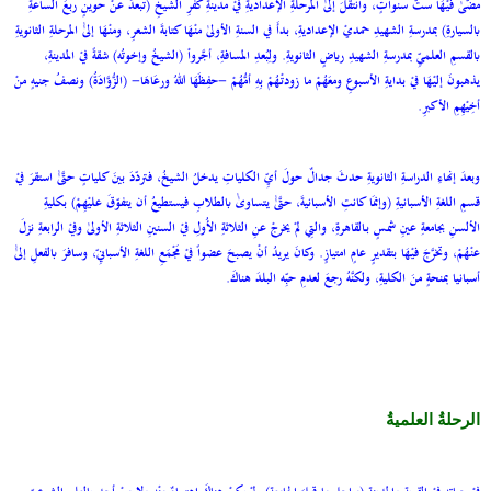
مضَّىٰ فيْهَا ستَّ سنواتٍ، وانتقلَ إلىٰٰ المرحلةِ الإعداديةِ فيْ مدينةِ كفرِ الشيخِ (تبعدُ عنْ حوينٍ ربعَ الساعةِ
بالسيارةِ) بمدرسةِ الشهيدِ حمديْ الإعداديةِ، بدأَ في السنةِ الأولىٰ منْهَا كتابةَ الشعرِ، ومنْهَا إلىٰٰ المرحلةِ الثانويةِ
بالقسمِ العلميِّ بمدرسةِ الشهيدِ رياضٍ الثانويةِ. ولِبُعدِ المسافةِ، أجَّرواْ (الشيخُ وإخوتُه) شقةً فيْ المدينةِ،
يذهبونَ إليْهَا فيْ بدايةِ الأسبوعِ ومعَهُمْ ما زودتْهُمْ بِهِ أمُّهُمْ -حفِظَهَا اللهُ ورعَاهَا- (الزُّوَّادَةُ) ونصفُ جنيهٍ منْ
أخِيْهِمِ الأكبرِ.
وبعدَ إنهاءِ الدراسةِ الثانويةِ حدثَ جدالٌ حولَ أيِّ الكلياتِ يدخلُ الشيخُ، فتردّدَ بينَ كلياتٍ حتَّىٰٰ استقرَ فيْ
قسمِ اللغةِ الأسبانيةِ (وإنمَا كانتِ الأسبانيةَ، حتَّىٰٰ يتساوىٰٰ بالطلابِ فيستطيعُ أن يتفوّقَ عليْهِمْ) بكليةِ
الألسنِ بجامعةِ عينِ شمسٍ بـالقاهرةِ، والتِي لمْ يخرجْ عنِ الثلاثةِ الأُولِ فيْ السنينِ الثلاثةِ الأولىٰ وفيْ الرابعةِ نزلَ
عنْهُمْ، وتخرَّجَ فيْهَا بتقديرٍ عامٍ امتيازٍ. وكانَ يريدُ أنْ يصبحَ عضواً فيْ مَجْمَعِ اللغةِ الأسبانيِّ، وسافرَ بالفعلِ إلىٰٰ
أسبانيا بمنحةٍ منَ الكليةِ، ولكنَّهُ رجعَ لعدمِ حبِّه البلدَ هناكَ.
الرحلةُ العلميةُ