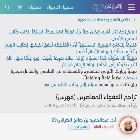
تسجيل الدخول
تسجيل
ملتقى الأعلام والمصطلحات الأصولية
العِلْمُ رَحِمٌ بَيْنَ أَهْلِهِ، فَحَيَّ هَلاً بِكَ مُفِيْدَاً وَمُسْتَفِيْدَاً، مُشِيْعَاً لآدَابِ طَالِبِ
العِلْمِ وَالهُدَى،
مُلازِمَاً لِلأَمَانَةِ العِلْمِيةِ، مُسْتَشْعِرَاً أَنَّ: (الْمَلَائِكَةَ لَتَضَعُ أَجْنِحَتَهَا لِطَالِبِ الْعِلْمِ
رِضًا بِمَا يَطْلُبُ) [رَوَاهُ الإَمَامُ أَحْمَدُ]،
فَهَنِيْئَاً لَكَ سُلُوْكُ هَذَا السَّبِيْلِ؛ (وَمَنْ سَلَكَ طَرِيقًا يَلْتَمِسُ فِيهِ عِلْمًا سَهَّلَ اللَّهُ
لَهُ بِهِ طَرِيقًا إِلَى الْجَنَّةِ) [رَوَاهُ الإِمَامُ مُسْلِمٌ]،
مرحباً بزيارتك الأولى للملتقى، وللاستفادة من الملتقى والتفاعل فيسرنا
تسجيلك
عضواً فاعلاً ومتفاعلاً،
وإن كنت عضواً سابقاً
فهلم إلى رحاب العلم من هنا.
تراجم الفقهاء المعاصرين (فهرس)
ب
ت
أ.د. عبدالحميد بن صالح الكراني
21 أكتوبر 2008
ا
ا
د
ر
أ.د. عبدالحميد بن صالح الكراني
ئ
ي
:: المشرف العام ::
طاقم الإدارة
ا
خ
ل
ا
م
ل