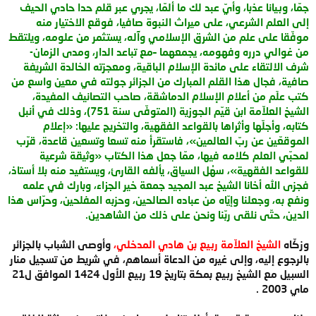
جمّا، وبيانا عذبا، وأيّ عبد لك ما ألمّا، يجري عبر قلم حدا حادي الحيف
إلى العلم الشرعي، على ميراث النبوة صافيا، فوقع الاختيار منه
موفّقا على علم من الشرق الإسلامي وآله، يستثمر من علومه، ويلتقط
من غوالي درره وفهومه، يجمعهما –مع تباعد الدار، ومدى الزمان-
شرف الالتقاء على مائدة الإسلام الباقية، ومعجزته الخالدة الشريفة
صافية، فجال هذا القلم المبارك من الجزائر جولته في معين واسع من
كتب علَم من أعلام الإسلام الدماشقة، صاحب التصانيف المفيدة،
الشيخ العلاّمة ابن قيّم الجوزية (المتوفّى سنة 751)، وذلك في أنبل
كتابه، وأجلّها وأثراها بالقواعد الفقهية، والتخريج عليها: «إعلام
الموقعّين عن ربّ العالمين»، فاستقرأ منه تسعا وتسعين قاعدة، قرّب
لمحبّي العلم كلامه فيها، ممّا جعل هذا الكتاب «وثيقة شرعية
للقواعد الفقهية»، سهْل السياق، يألفه القارئ، ويستفيد منه بلا أستاذ،
فجزى الله أخانا الشيخ عبد المجيد جمعة خير الجزاء، وبارك في علمه
ونفع به، وجعلنا وإيّاه من عباده الصالحين، وحزبه المفلحين، وحرّاس هذا
الدين، حتّى نلقى ربّنا ونحن على ذلك من الشاهدين.
وزكّاه
الشيخ العلاّمة ربيع بن هادي المدخلي،
وأوصى الشباب بالجزائر
بالرجوع إليه، وإلى غيره من الدعاة أسماهم، في شريط من تسجيل منار
السبيل مع الشيخ ربيع بمكة بتاريخ 19 ربيع الأول 1424 الموافق ل21
ماي 2003 .