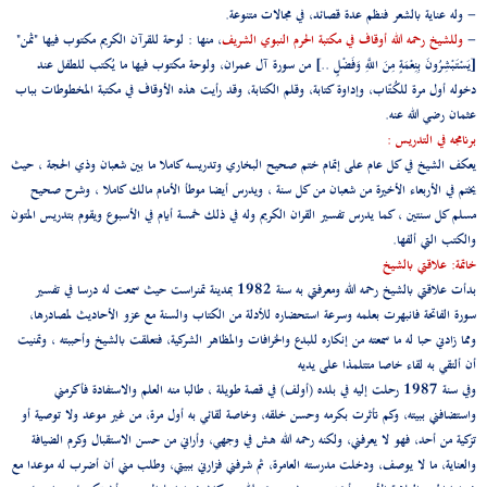
- وله عناية بالشعر فنظم عدة قصائد، في مجالات متنوعة.
-
وللشيخ رحمه الله أوقاف في مكتبة الحرم النبوي الشريف
، منها : لوحة للقرآن الكريم مكتوب فيها "ثمن"
[يَسْتَبْشِرُونَ بِنِعْمَةٍ مِنَ اللَّهِ وَفَضْلٍ ..] من سورة آل عمران، ولوحة مكتوب فيها ما يُكتب للطفل عند
دخوله أول مرة للكُـتّاب، وإداوة كتابة، وقلم الكتابة، وقد رأيت هذه الأوقاف في مكتبة المخطوطات بباب
عثمان رضي الله عنه.
برنامجه في التدريس :
يعكف الشيخ في كل عام على إتمام ختم صحيح البخاري وتدريسه كاملا ما بين شعبان وذي الحجة ، حيث
يختم في الأربعاء الأخيرة من شعبان من كل سنة ، ويدرس أيضا موطأ الأمام مالك كاملا ، وشرح صحيح
مسلم كل سنتين ، كما يدرس تفسير القران الكريم وله في ذلك خمسة أيام في الأسبوع ويقوم بتدريس المتون
والكتب التي ألفها.
خاتمة: علاقتي بالشيخ
بدأت علاقتي بالشيخ رحمه الله ومعرفتي به سنة 1982 بمدينة تمنراست حيث سمعت له درسا في تفسير
سورة الفاتحة فانبهرت بعلمه وسرعة استحضاره للأدلة من الكتاب والسنة مع عزو الأحاديث لمصادرها،
ومما زادني حبا له ما سمعته من إنكاره للبدع والخرافات والمظاهر الشركية، فتعلقت بالشيخ وأحببته ، وتمنيت
أن ألتقي به لقاء خاصا متتلمذا على يديه
وفي سنة 1987 رحلت إليه في بلده (أولف) في قصة طويلة ، طالبا منه العلم والاستفادة فأكرمني
واستضافني ببيته، وكم تأثرت بكرمه وحسن خلقه، وخاصة لقائي به أول مرة، من غير موعد ولا توصية أو
تزكية من أحد، فهو لا يعرفني، ولكنه رحمه الله هش في وجهي، وأراني من حسن الاستقبال وكرم الضيافة
والعناية، ما لا يوصف، ودخلت مدرسته العامرة، ثم شرفني فزارني ببيتي، وطلب مني أن أضرب له موعدا مع