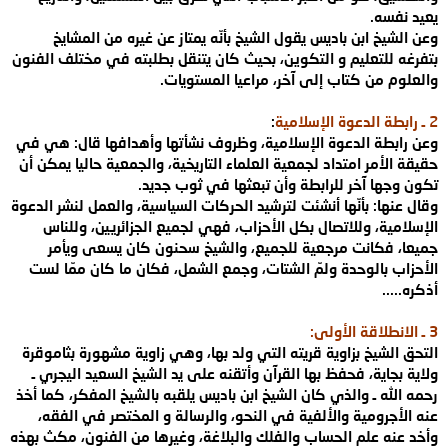
يعيد نفسه
.
وعن الشيخ ابن باديس يقول الشيخ بأنّه يمتاز عن غيره من المشايخ
بتفرغه للتعليم و التكوين، بحيث كان يتنقل بطلبته في مختلف الفنون
والعلوم من كتاب
إلى آخر، مراعيا المستويات
.
2
ـ رابطة الدعوة الإسلامية
:
وعن رابطة
الدعوة الإسلامية، وظروف نشأتها وأهدافها قال: هي في
حقيقة الأمر امتداد لجمعية
العلماء التاريخية، والجمعية حاليا يمكن أن
تكون وجها آخر للرابطة وأن تبعثها في
ثوب جديد
.
وقال عنها: بأنّها أنشئت لترشيد الحركات السياسية، والعمل لنشر الدعوة
الإسلامية، وللاتصال بكل الأحزاب، فهي لجميع الجزائريين، وللناس
جميعا، فكانت
مرجعية للجميع، والشيخ سحنون كان يسعى ويأمر
الأحزاب بالوحدة ولمّ الشتات، وجمع
الشمل، فكان ما كان ممّا لست
أذكره
.....
3
ـ الانطلاقة الأولى
:
التحق
الشيخ بزاوية قريته التي ولد بها، وهي زاوية مشهورة بثاموقرة
ولاية بجاية، فحفظ بها
القرآن وأتقنه على يد الشيخ السعيد اليجري ـ
رحمه الله ـ والذي كان الشيخ ابن باديس
يلقبه بالشيخ المفكر، كما أخذ
عنه الأجرومية والألفية في النحو، والرسالة و المختصر
في الفقه،
وأخد عنه علم الحساب والفلك والبلاغة، وغيرها من الفنون، مكث بهذه