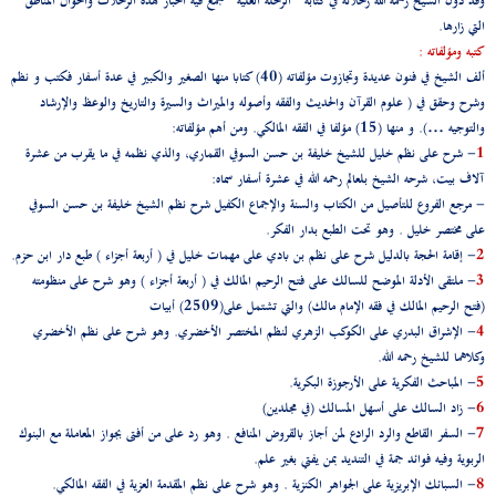
وقد دون الشيخ رحمه الله رحلاته في كتابه " الرحلة العلية " جمع فيه أخبار هذه الرحلات وأحوال المناطق
التي زارها.
كتبه ومؤلفاته :
ألف الشيخ في فنون عديدة وتجازوت مؤلفاته (40) كتابا منها الصغير والكبير في عدة أسفار فكتب و نظم
وشرح وحقق في ( علوم القرآن والحديث والفقه وأصوله والميراث والسيرة والتاريخ والوعظ والإرشاد
والتوجيه …). و منها (15) مؤلفا في الفقه المالكي. ومن أهم مؤلفاته:
1
- شرح على نظم خليل للشيخ خليفة بن حسن السوفي القماري، والذي نظمه في ما يقرب من عشرة
آلاف بيت، شرحه الشيخ بلعالم رحمه الله في عشرة أسفار سماه:
- مرجع الفروع للتأصيل من الكتاب والسنة والإجماع الكفيل شرح نظم الشيخ خليفة بن حسن السوفي
على مختصر خليل . وهو تحت الطبع بدار الفكر.
2
- إقامة الحجة بالدليل شرح على نظم بن بادي على مهمات خليل في ( أربعة أجزاء ) طبع دار ابن حزم.
3
- ملتقى الأدلة الموضح للسالك على فتح الرحيم المالك في ( أربعة أجزاء ) وهو شرح على منظومته
(فتح الرحيم المالك في فقه الإمام مالك) والتي تشتمل على(2509) أبيات
4
- الإشراق البدري على الكوكب الزهري لنظم المختصر الأخضري. وهو شرح على نظم الأخضري
وكلاهما للشيخ رحمه الله.
5
- المباحث الفكرية على الأرجوزة البكرية.
6
- زاد السالك على أسهل المسالك (في مجلدين)
7
- السفر القاطع والرد الرادع لمن أجاز بالقروض المنافع . وهو رد على من أفتى بجواز المعاملة مع البنوك
الربوية وفيه فوائد جمة في التنديد بمن يفتي بغير علم.
8
- السبائك الإبريزية على الجواهر الكنزية . وهو شرح على نظم المقدمة العزية في الفقه المالكي.