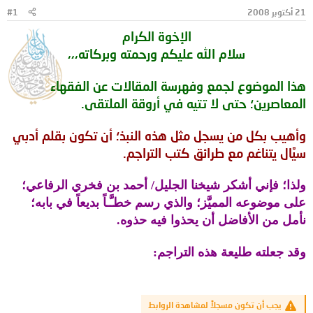
و
ب
21 أكتوبر 2008
#1
ض
د
الإخوة الكرام
و
ء
ع
سلام الله عليكم ورحمته وبركاته،،،
هذا الموضوع لجمع وفهرسة المقالات عن الفقهاء
المعاصرين؛ حتى لا تتيه في أروقة الملتقى.
وأهيب بكل من يسجل مثل هذه النبذ؛ أن تكون بقلم أدبي
سيَّال يتناغم مع طرائق كتب التراجم.
ولذا؛ فإني أشكر شيخنا الجليل/ أحمد بن فخري الرفاعي؛
على موضوعه المميَّز؛ والذي رسم خطـَّـاً بديعاً في بابه؛
نأمل من الأفاضل أن يحذوا فيه حذوه.
وقد جعلته طليعة هذه التراجم:
يجب أن تكون مسجلاً لمشاهدة الروابط