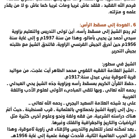
فرحم الله الفقيد ، فلقد عاش غريبا
ومات غريبا كما عاش ،و لا من يقدّر
علمه و منزلته
.
6
ـ العودة إلى مسقط
الرأس
:
ثم رجع الشيخ إلى مسقط رأسه، أين تولى التدريس والتعليم بزاوية
سيدي
أحمد بن يحيى بأمالو، وهذا من سنة 1937م و إلى غاية سنة
1956م حين أحرق الجيش
الفرنسي الزاوية، فالتحق الشيخ مع طلبته
بجيش التحرير
.
الشيخ في
سطور
:
ـ الشيخ العلامة الفقيه اللغوي محمد الطاهر أيت علجت، من مواليد
قرية
ثاموقرة ببني عيدل سنة:1917م
.
ـ حفظ القرآن الكريم بمسقط رأسه وبزاوية جدّه
الشيخ يحي العيدلي ـ
رحمه الله تعالى ـ وبها تلقى المبادىء الأولى لعلوم الأدب
واللغة
العربية
على يد شيخه العلامة السعيد اليجري ـ رحمه الله تعالى
ـ
.
ـ رحل إلى زاوية الشيخ بلحملاوي بالعثمانية ـ قرب قسنطينة ـ حيث أتمّ
هناك دراسته الشرعية، من فقه ولغة ونحو وعلوم أخرى كثيرة مثل
الرياضيات والتاريخ
والجغرافية والفلك وغيرها
.
ـ بعد تمكّنه تصدّر للتعليم والتدريس والإفتاء في
زاوية ثاموقرة، وهذا
قبل الحرب العالمية الثانية، فأحدث نهضة علمية إلى غاية
1956
هـ
.