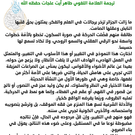
ترجمة العلامة اللغوي طاهر آيت علجات حفظه الله
ما زالت الجزائر تزخر برجالات في العلم والفكر، يمثلون بحقّ قلبها
النابض وعقلها الصامت
.
طائفة منهم فضّلت الحركة في صورة السكون، تخطو بالأمّة
خطوات
واسعة نحو الرقي العقلي والسمو الروحي، ولا تكاد تسمع لها
حسيسا
.
اختارت هذا النموذج في التغيير أو هذا الأسلوب في التعبير، والمتمثل
في العمل الهادىء الهادف الذي لا يلفت الأنظار، ولا يزعج من حوله،
بعيدا عن عالم
الأضواء والأقواس، ليكون بمنأى عن الصراعات المزيفة
التي تجري على هامش الحياة،
والتي ضررها على الأمة أكثر من
نفعها، خاصة وهي في طورها الأول من النشأة
الحديثة
.
وهذا الاختيار في النظر والسلوك، لم يكن وليد عجز في التصور، أو
ناتج
عن قصور في الفهم، أو عقم في العطاء، وإنما هو نمط في الحركية،
تمليه الظروف،
وربّما يفرضه الواقع كخيار
.
والأدلة الشرعية تسع هذا المنزع من فقه الموقف، بل
وترشح بتصويبه
واستحسانه، والأخرى الكونية تجري على سننه
.
فهو منهج في
التغيير، وإن قلّ مردوده في الحال، فإنّ نتائجه
مضبوطة نوعا ما في المستقبل، وعلى
ضوء هذه النتائج، يعوّل في
بناء الصروح
.