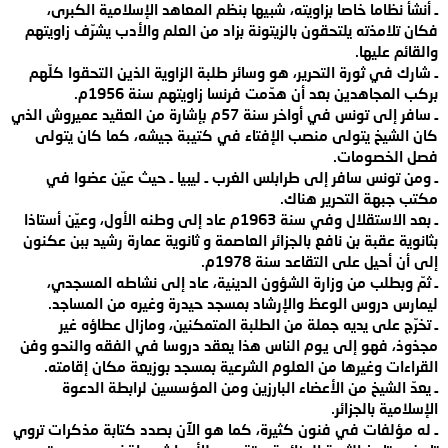
ـ أنشأ نظاما خاصا بزاويته، شبيها بنظم المعاهد الإسلامية الكبرى،
فكان تلامذته يلتحقون بالزيتونة بزاد من العلم والأدب يشرّف زاويتهم
والقائم
عليها
.
ـ شارك في ثورة التحرير، هو وسائر طلبة الزاوية الذين التحقوا كلّهم
بركب المجاهدين بعد أن هدّمت فرنسا زاويتهم سنة 1956م
.
ـ سافر إلى تونس في
أواخر سنة 57م بإشارة من العقيد عميروش الذي
كان الشيخ يتولى منصب الإفتاء في كتيبة
جيشه، كما كان يتولى
فصل الخصومات
.
ـ ومن تونس سافر إلى طرابلس الغرب ـ
ليبيا ـ حيث عيّن عضوا في
مكتب جبهة التحرير هناك
.
ـ بعد الاستقلال وفي سنة
1963
م عاد إلى وطنه الأول، وعيّن أستاذا
بثانوية عقبة بن نافع بالجزائر العاصمة و
ثانوية عمارة رشيد ببن عكنون
إلى أن أحيل على التقاعد سنة 1978م
.
ـ ثمّ
وبطلب من وزارة الشؤون الدينية، عاد إلى نشاطه المسجدي،
ليمارس دروس الوعظ والإرشاد
بمسجد حيدرة وغيره من المساجد
.
ـ تخرّج على يديه جملة من الطلبة المتمكنين،
ومازال عطاؤه غير
مجذوذ، فهو إلى يوم الناس هذا يعقد دروسا في الفقه والنحو وفن
القراءات وغيرها من العلوم الشرعية بمسجد بوزيعة مكان إقامته
.
ـ يعدّ الشيخ من
الأعضاء البارزين ومن المؤسسين لرابطة الدعوة
الإسلامية بالجزائر
.
ـ له
مؤلفات في فنون كثيرة، كما هو الآن بصدد كتابة مذكرات تروي