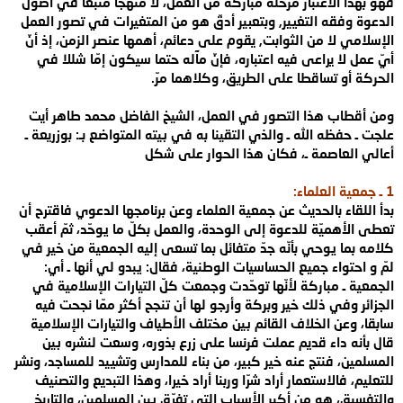
فهو بهذا الاعتبار مرحلة مباركة من
العمل، لا منهجا متبعا في أصول
الدعوة وفقه التغيير, وبتعبير أدقّ هو من المتغيرات
في تصور العمل
الإسلامي لا من الثوابت, يقوم على دعائم، أهمها عنصر الزمن، إذ أنّ
أيّ عمل لا يراعى فيه اعتباره، فإنّ مآله حتما سيكون إمّا شللا في
الحركة أو تساقطا
على الطريق، وكلاهما مرّ
.
ومن أقطاب هذا التصور في العمل، الشيخ الفاضل محمد
طاهر أيت
علجت ـ حفظه الله ـ والذي التقينا به في بيته المتواضع بـ: بوزريعة ـ
أعالي العاصمة ـ، فكان هذا الحوار على شكل
1
ـ جمعية العلماء
:
بدأ
اللقاء بالحديث عن جمعية العلماء وعن برنامجها الدعوي فاقترح أن
تعطى الأهميّة
للدعوة إلى الوحدة، والعمل بكلّ ما يوحّد، ثمّ أعقب
كلامه بما يوحي بأنّه جدّ
متفائل بما تسعى إليه الجمعية من خير في
لمّ و احتواء جميع الحساسيات الوطنية،
فقال: يبدو لي أنها ـ أي:
الجمعية ـ مباركة لأنّها توحّدت وجمعت كلّ التيارات
الإسلامية في
الجزائر وفي ذلك خير وبركة وأرجو لها أن تنجح أكثر ممّا نجحت فيه
سابقا، وعن الخلاف القائم بين مختلف الأطياف والتيارات الإسلامية
قال بأنه داء قديم
عملت فرنسا على زرع بذوره، وسعت لنشره بين
المسلمين، فنتج عنه خير كبير، من بناء
للمدارس وتشييد للمساجد، ونشر
للتعليم، فالاستعمار أراد شرّا وربنا أراد خيرا، وهذا
التبديع والتصنيف
والتفسيق، هو من أكبر الأسباب التي تفرّق بين المسلمين، والتاريخ