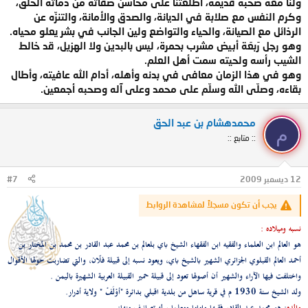
ولنا معه صحبة قديمة، أطلعتنا على محاسن صفاته من دماثة الخلق،
وكرم النفس مع صلابة في الديانة، والصدق والأمانة، والتنزّه عن
الرذائل مع الصيانة، والحياء والتواضع ولين الجانب في بشر يعلو محياه.
وهو رجل رَبعَة أبيض مشرب بحمرة، ليس بالبدين ولا الهزيل، قد خالط
الشيب رأسه ولحيته سمت أهل العلم.
وهو في هذا الزمان معافى في بدنه وأهله، أدام الله عافيته، وأطال
بقاءه، وصلّى الله وسلّم على محمد وعلى آله وصحبه أجمعين.
محمدهشام بن عبد الحق
م
:: متابع ::
12 ديسمبر 2009
#7
يجب أن تكون مسجلاً لمشاهدة الروابط
نسبه وميلاده :
هو العالم ابن العلماء والفقيه ابن الفقهاء الشيخ باي بلعالم بن محمد عبد القادر بن محمد بن المختار بن
أحمد العالم القبلوي الجزائري الشهير بالشيخ باي، ويعود نسبه إلى قبيلة فلّان، والتي تضاربت حولها الأقوال
واختلفت فيها الآراء والشهير أن أصولها تعود إلى قبيلة حمير القبيلة العربية الشهيرة باليمن .
ولد الشيخ سنة 1930 م في قرية ساهل من بلدية اقبلي بدائرة "أوْلَفْ " ولاية أدرار.