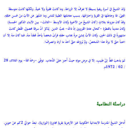
وُلدَ الشيخُ فيْ أسرةٍ ريفيةٍ بسيطةٍ لا تعرفُ إلا الزراعةَ، وما كانتْ فقيرةً ولا غنيةً، ولكنَّهَا كانتْ متوسطةَ
الغِنَىٰٰ، لهَا وجاهتُهَا فيْ القريةِِ واحترامُهَا، بسببِ معاملتِهَا الطيبةِ للناسِ وما اشتُهرَ عنِ الأبِّ منْ حُسنِ خلقِهِ،
وقدْ كانَ متزوجًا بثلاثٍ (كانَ الشيخُ منَ الأخيرةِ وكـانَ الأوسطَ -الثالثَ- بيـنَ الأبناءِ الذكورِ الخمسةِ)
وكانَ متديناً بالفطرةِ -كحالِ عامةِ القَرويينَ إذْ ذاكَ- يحبُّ الدينَ. يُذكرُ أنَّ سرقةَ محصولِ القُطنِ كانتْ
مشهورةً فيْ ذلكَ الحينِ، وكانَ الأبُّ يمشيْ مرةً بجانبِ حقلِهِ فرأىٰٰ شخصاً يأخذُ قطناً منهُ، فمَا كانَ منهُ إلا أنِ
اختبأَ حتَّىٰ لا يراهُ هذا الشخصُ، ولمْ يُرَوِّعْه حتَّىٰٰ أخذَ ما أرادَ وانصرفَ!.
لـمْ يذهبْ قطُّ إلىٰٰ طبيبٍ، إلا في مرضِ موتِهِ حيثُ أُجبرَ علىٰٰ الذَّهابِ. توفِّـيَ -رحمهُ اللهُ- يومَ الثلاثاءِ 28
/ 02 / 1972م.
دراستُهُ النظاميةُ
أُدخلَ الشيخُ المدرسةَ الابتدائيةَ الحكوميةَ غيرَ الأزهريةِ بقريةٍ مجاوِرةٍ (الوزاريةِ)، تبعدُ حوالَيْ 2كم عنْ حوينٍ،