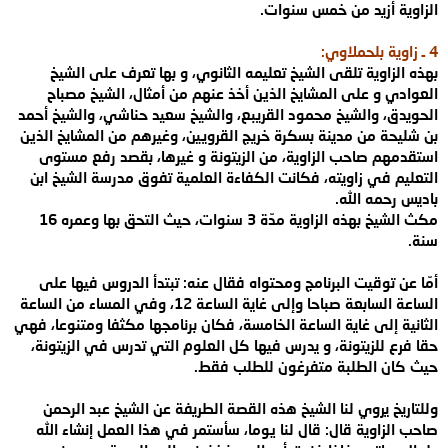
الزاوية أزيد من خمس سنوات
.
4
ـ زاوية بلحملاوي
:
بهذه الزاوية تلقى
الشيخ تعليمه الثانوي، و بها تعرف على الشيخ
العوادي و على المشايخ الذين أخذ عنهم
من أمثال، الشيخ مصباح
الحويدق، والشيخ محمود القريبع، والشيخ سعيد حناشي، والشيخ
أحمد
بن شليحة من مدينة بسكرة خريج القرويين، وغيرهم من المشايخ الذين
استقدمهم
صاحب الزاوية، من الزيتونة و غيرها، بقصد رفع مستوى
التعليم في زاويته، فكانت
الكفاءة العلمية تفوق مدرسة الشيخ ابن
باديس رحمه الله
.
مكث الشيخ بهذه
الزاوية مدّة 3 سنوات، حيث التحق بها وعمره 16
سنة
.
أمّا عن توقيت البرنامج
ومحتواه فقال عنه: تبتدأ الدروس فيها على
الساعة السابعة صباحا وإلى غاية الساعة
12
، وفي المساء من الساعة
الثانية إلى غاية الساعة الخامسة، فكان برنامجها مكثفا
ومتنوعا، فهي
حقا فرع للزيتونة، و يدرس فيها كل العلوم التي تدرس في الزيتونة،
حيث
كان الطلبة متفرغون للطلب فقط
.
وللتاريخ يروي لنا الشيخ هذه القصة الطريفة
عن الشيخ عبد الرحمن
صاحب الزاوية قال: قال لنا يوما، سأستمر في هذا العمل إنشاء
الله