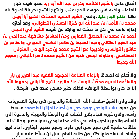
اتّصال خاص
بالشيخ العلاّمة بكر بن عبد الله أبو زيد
عضو هيئة كبار
العلماء، ولقيه في موسم الحجّ بمنى، وابتهج الشيخ بكر بلقائه، وقابله
قائلا:
طلع البدر علينا
، ولقي
الشيخ الفقيه المحدّث الكبير أبا أويس
محمد بن الأمين بن عبد الله أبو خبزة الحسني التطواني،
وقد أجازه
إجازة عامة في كلّ ما صحّت له روايته عن شيخه
الشيخ أبي الفيض
أحمد بن محمد بن الصديق الغماري ومن المشايخ مشافهة عبد الحي بن
عبد الكبير الكتاني وعبد الحفيظ بن طاهر الفاسي الفهري، والطاهر بن
عاشور التونسي، وتدبيجا مع الشيخ محمد بن عبد الهادي المنوني
المكناسي، ومناولة لبعض كتبه من الشيخ محمد ناصر الألباني رحمهم
الله جميعا.
ولا أعلم له اجتماعًا
بالإمام العلاّمة المجتهد الفقيه عبد العزيز بن باز
والعلاّمة الفقيه محدّث الوقت -بلا منازع- الشيخ الألباني رحمهما الله
إلاّ ما كان بواسطة الهاتف، فذلك كثير مسجل عنده في أشرطة .
وقد ولي الشيخ –حفظه الله- الخطابة والدروس في بداية العشرينات
من عمره،
بباب الوادي -وهو حيّ من أحياء الجزائر العاصمة-
مسقط
رأسه، وفي غيره، فجاد بغرر الخطب في الوعظ والتربية، والدعوة إلى
السنّة، والجهر بالحق، وله في ذلك محنة أوذي فيها فصبر، وكانت له
حلقات علمية في شرح سنن أبي داود، وشرح صحيح البخاري، أجاد فيها
وأفاد، استفاد منها كثير من طلبة العلم، قبل أن يسلّط عليه قرار