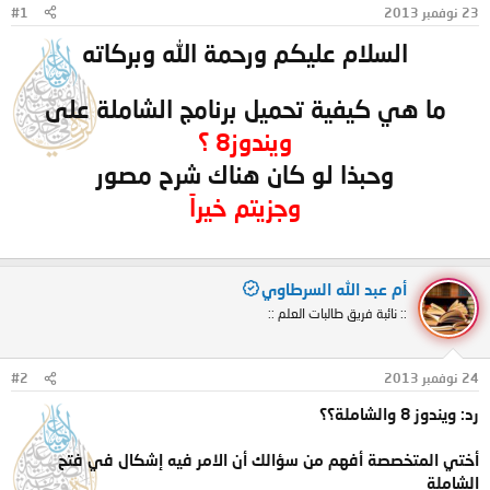
23 نوفمبر 2013
#1
و
ب
ض
د
السلام عليكم ورحمة الله وبركاته
و
ء
ع
ما هي كيفية تحميل برنامج الشاملة على
ويندوز8 ؟
وحبذا لو كان هناك شرح مصور
وجزيتم خيراً
أم عبد الله السرطاوي
:: نائبة فريق طالبات العلم ::
24 نوفمبر 2013
#2
رد: ويندوز 8 والشاملة؟؟
أختي المتخصصة أفهم من سؤالك أن الامر فيه إشكال في فتح
الشاملة