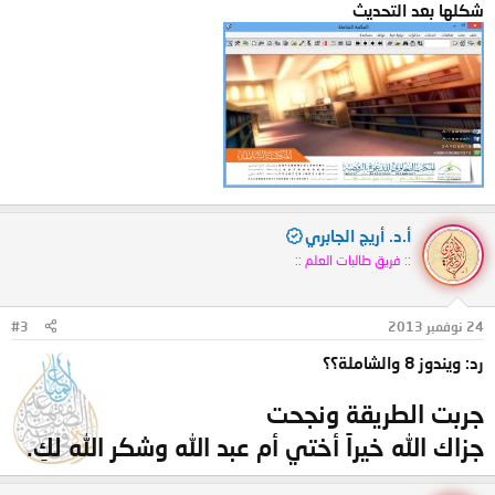
شكلها بعد التحديث
أ.د. أريج الجابري
:: فريق طالبات العلم ::
24 نوفمبر 2013
#3
رد: ويندوز 8 والشاملة؟؟
جربت الطريقة ونجحت
جزاك الله خيراً أختي أم عبد الله وشكر الله لكِ.