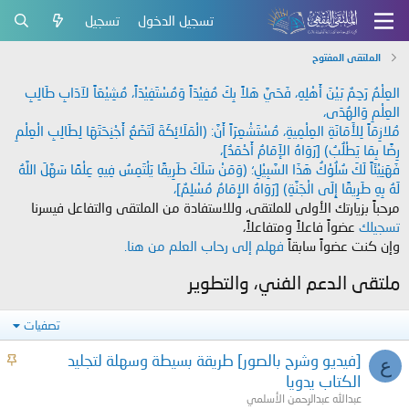
تسجيل الدخول
تسجيل
الملتقى المفتوح
العِلْمُ رَحِمٌ بَيْنَ أَهْلِهِ، فَحَيَّ هَلاً بِكَ مُفِيْدَاً وَمُسْتَفِيْدَاً، مُشِيْعَاً لآدَابِ طَالِبِ
العِلْمِ وَالهُدَى،
مُلازِمَاً لِلأَمَانَةِ العِلْمِيةِ، مُسْتَشْعِرَاً أَنَّ: (الْمَلَائِكَةَ لَتَضَعُ أَجْنِحَتَهَا لِطَالِبِ الْعِلْمِ
رِضًا بِمَا يَطْلُبُ) [رَوَاهُ الإَمَامُ أَحْمَدُ]،
فَهَنِيْئَاً لَكَ سُلُوْكُ هَذَا السَّبِيْلِ؛ (وَمَنْ سَلَكَ طَرِيقًا يَلْتَمِسُ فِيهِ عِلْمًا سَهَّلَ اللَّهُ
لَهُ بِهِ طَرِيقًا إِلَى الْجَنَّةِ) [رَوَاهُ الإِمَامُ مُسْلِمٌ]،
مرحباً بزيارتك الأولى للملتقى، وللاستفادة من الملتقى والتفاعل فيسرنا
تسجيلك
عضواً فاعلاً ومتفاعلاً،
وإن كنت عضواً سابقاً
فهلم إلى رحاب العلم من هنا.
ملتقى الدعم الفني، والتطوير
تصفيات
م
[فيديو وشرح بالصور] طريقة بسيطة وسهلة لتجليد
ع
ث
الكتاب يدويا
ب
عبدالله عبدالرحمن الأسلمي