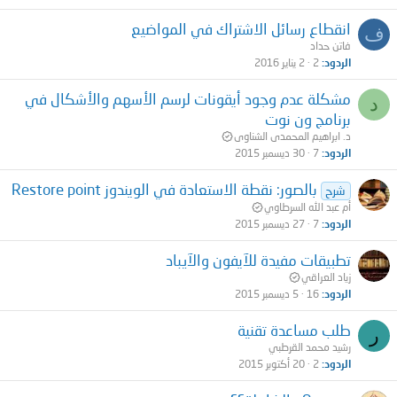
انقطاع رسائل الاشتراك في المواضيع
ف
فاتن حداد
الردود
2
2 يناير 2016
مشكلة عدم وجود أيقونات لرسم الأسهم والأشكال في
د
برنامج ون نوت
د. ابراهيم المحمدى الشناوى
الردود
7
30 ديسمبر 2015
بالصور: نقطة الاستعادة في الويندوز Restore point
شرح
أم عبد الله السرطاوي
الردود
7
27 ديسمبر 2015
تطبيقات مفيدة للآيفون والآيباد
زياد العراقي
الردود
16
5 ديسمبر 2015
طلب مساعدة تقنية
ر
رشيد محمد القرطبي
الردود
2
20 أكتوبر 2015