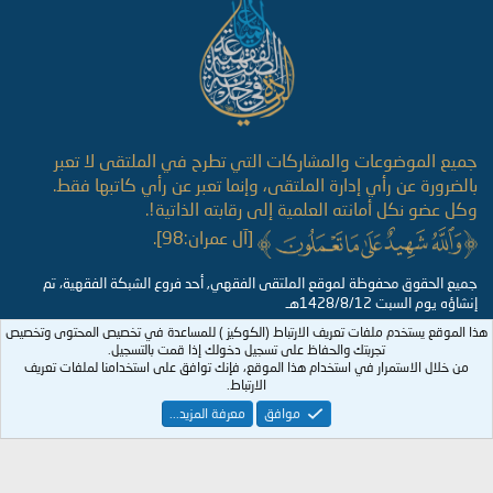
جميع الموضوعات والمشاركات التي تطرح في الملتقى لا تعبر
بالضرورة عن رأي إدارة الملتقى، وإنما تعبر عن رأي كاتبها فقط.
وكل عضو نكل أمانته العلمية إلى رقابته الذاتية!.
[آل عمران:98].
جميع الحقوق محفوظة لموقع الملتقى الفقهي, أحد فروع الشبكة الفقهية، تم
إنشاؤه يوم السبت 1428/8/12هـ
هذا الموقع يستخدم ملفات تعريف الارتباط (الكوكيز ) للمساعدة في تخصيص المحتوى وتخصيص
تجربتك والحفاظ على تسجيل دخولك إذا قمت بالتسجيل.
من خلال الاستمرار في استخدام هذا الموقع، فإنك توافق على استخدامنا لملفات تعريف
الارتباط.
موافق
معرفة المزيد...