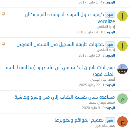
ت
الردود
49
1 مارس 2017
م
كيفية دخول الغرف الصوتية نظام فوكاليز
إ
شرح
ث
vocalize
ب
إدارة الملتقى
ت
الردود
18
19 مارس 2016
م
خطوات طريقة التسجيل في الملتقى الفقهي
إ
شرح
ث
إدارة الملتقى
ب
الردود
2
10 مارس 2015
ت
نسخ آيات القرآن الكريم في أي ملف ورد (مطابقة لطبعة
الملك فهد)
أحمد أمين الهلالي
الردود
1
22 يوليو 2025
مساعدة بشأن تقسيم الكتاب إلى متن وشرح وحاشية
م
محمد مهدي سعيد
الردود
0
8 مايو 2020
تصميم المواقع وتطويرها
ح
شرح
حمد سالم كرم