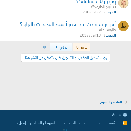
ويندوز 8 والشاملة؟؟
أ.د. أريج الجابري
الردود
3
2 مايو 2015
أمر غريب يحدث عند نغيير أسماء المجلدات بالهارد؟
ط
طليعة العلم
الردود
3
18 أبريل 2015
الاخير
1 من 6
التالي
يجب تسجيل الدخول أو التسجيل كي تتمكن من النشر هنا.
الملتقى المفتوح
Arabic
الرئيسية
مساعدة
سياسة الخصوصية
الشروط والقوانين
إتصل بنا
R
S
S