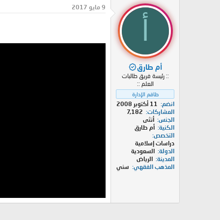
د
ر
9 مايو 2017
ئ
ي
أ
ا
خ
ل
ا
م
ل
و
ب
ض
د
أم طارق
و
ء
:: رئيسة فريق طالبات
ع
العلم ::
طاقم الإدارة
انضم
11 أكتوبر 2008
المشاركات
7,182
الجنس
أنثى
الكنية
أم طارق
التخصص
دراسات إسلامية
الدولة
السعودية
المدينة
الرياض
المذهب الفقهي
سني