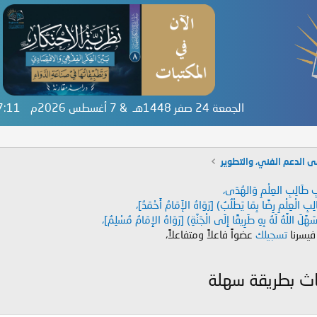
الجمعة 24 صفر 1448هـ & 7 أغسطس 2026م
17:11
ى الدعم الفني، والتطوير
دَابِ طَالِبِ العِلْمِ وَالهُدَى،
طَالِبِ الْعِلْمِ رِضًا بِمَا يَطْلُبُ) [رَوَاهُ الإَمَامُ أَحْمَدُ]،
هَّلَ اللَّهُ لَهُ بِهِ طَرِيقًا إِلَى الْجَنَّةِ) [رَوَاهُ الإِمَامُ مُسْلِمٌ]،
 فيسرنا
تسجيلك
عضواً فاعلاً ومتفاعلاً،
اث بطريقة سهلة