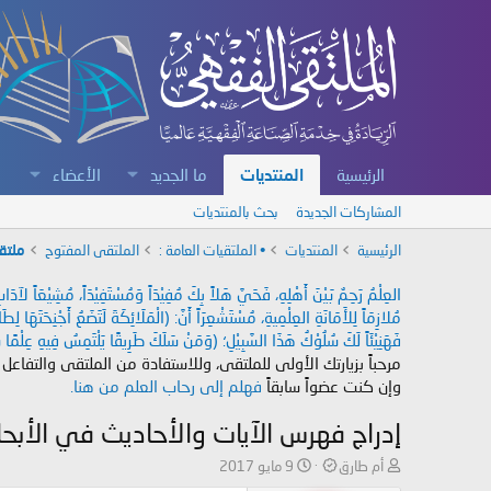
الرئيسية
المنتديات
ما الجديد
الأعضاء
المشاركات الجديدة
بحث بالمنتديات
الرئيسية
المنتديات
• الملتقيات العامة :
الملتقى المفتوح
ملتق
العِلْمُ رَحِمٌ بَيْنَ أَهْلِهِ، فَحَيَّ هَلاً بِكَ مُفِيْدَاً وَمُسْتَفِيْدَاً، مُشِيْعَاً لآ
مُلازِمَاً لِلأَمَانَةِ العِلْمِيةِ، مُسْتَشْعِرَاً أَنَّ: (الْمَلَائِكَةَ لَتَضَعُ أَجْنِحَتَهَا لِ
فَهَنِيْئَاً لَكَ سُلُوْكُ هَذَا السَّبِيْلِ؛ (وَمَنْ سَلَكَ طَرِيقًا يَلْتَمِسُ فِيهِ عِلْمًا سَ
مرحباً بزيارتك الأولى للملتقى، وللاستفادة من الملتقى والتفاعل
وإن كنت عضواً سابقاً
فهلم إلى رحاب العلم من هنا.
إدراج فهرس الآيات والأحاديث في الأبح
ب
ت
أم طارق
9 مايو 2017
ا
ا