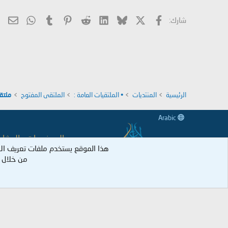
X
فيسبوك
Bluesky
LinkedIn
Reddit
Pinterest
Tumblr
hatsApp
الب
شارك:
الرئيسية
المنتديات
• الملتقيات العامة :
الملتقى المفتوح
ملتق
Arabic
جميع الموضوعات والمشاركات
هذا الموقع يستخدم ملفات تعريف ال
وكل عضو نكل 
من خلال ا
جميع الحقوق م