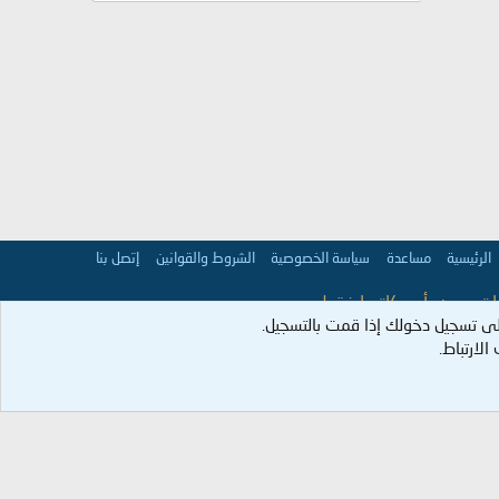
الرئيسية
مساعدة
سياسة الخصوصية
الشروط والقوانين
إتصل بنا
 تعبر عن رأي كاتبها فقط.
ى تسجيل دخولك إذا قمت بالتسجيل.
عمران:98].
لارتباط.