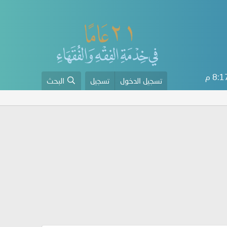
8: م
تسجيل الدخول
تسجيل
البحث