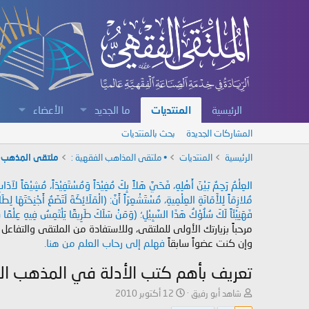
الرئيسية
المنتديات
ما الجديد
الأعضاء
المشاركات الجديدة
بحث بالمنتديات
الرئيسية
المنتديات
• ملتقى المذاهب الفقهية :
ملتقى المذهب 
العِلْمُ رَحِمٌ بَيْنَ أَهْلِهِ، فَحَيَّ هَلاً بِكَ مُفِيْدَاً وَمُسْتَفِيْدَاً، مُشِيْعَاً لآ
مُلازِمَاً لِلأَمَانَةِ العِلْمِيةِ، مُسْتَشْعِرَاً أَنَّ: (الْمَلَائِكَةَ لَتَضَعُ أَجْنِحَتَهَا لِ
فَهَنِيْئَاً لَكَ سُلُوْكُ هَذَا السَّبِيْلِ؛ (وَمَنْ سَلَكَ طَرِيقًا يَلْتَمِسُ فِيهِ عِلْمًا سَ
مرحباً بزيارتك الأولى للملتقى، وللاستفادة من الملتقى والتفاعل
وإن كنت عضواً سابقاً
فهلم إلى رحاب العلم من هنا.
تعريف بأهم كتب الأدلة في المذهب ا
ب
ت
شاهد أبو رفيق
12 أكتوبر 2010
ا
ا