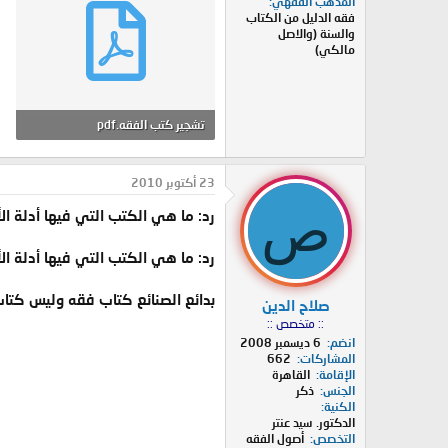
المذهب الفقهي
فقه الدليل من الكتاب
والسنة (والاصل
مالكي)
تشجير كتب الفقه.pdf
1.5 MB · المشاهدات: 31
23 أكتوبر 2010
ص
رد: ما هي الكتب التي فيها أدلة 
رد: ما هي الكتب التي فيها أدلة 
بدائع الصنائع كتاب فقه وليس كتا
صلاح الدين
:: متخصص ::
انضم
6 ديسمبر 2008
المشاركات
662
الإقامة
القاهرة
الجنس
ذكر
الكنية
الدكتور. سيد عنتر
التخصص
أصول الفقه