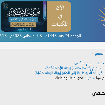
الجمعة 24 صفر 1448هـ & 7 أغسطس 2026م
42:17
الحنفي
دَابِ طَالِبِ العِلْمِ وَالهُدَى،
طَالِبِ الْعِلْمِ رِضًا بِمَا يَطْلُبُ) [رَوَاهُ الإَمَامُ أَحْمَدُ]،
هَّلَ اللَّهُ لَهُ بِهِ طَرِيقًا إِلَى الْجَنَّةِ) [رَوَاهُ الإِمَامُ مُسْلِمٌ]،
 فيسرنا
تسجيلك
عضواً فاعلاً ومتفاعلاً،
لحنفي