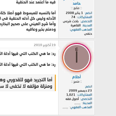
فيه ما أعتمد عند الحنفية
حامد
:: متابع ::
أما بالنسبه للمبسوط فهو أصلا كتاب
انضم
1 يناير 2008
المشاركات
74
الأدله وليس كل أدله الحنفية فى 
التخصص
باحث شرعى
وأما شرح العيني على صحيح البخار
المدينة
القاهرة
ودمتم بخير وعافيه
المذهب الفقهي
حنفى
19 أكتوبر 2010
أ
رد: ما هي الكتب التي فيها أدلة 
رد: ما هي الكتب التي فيها أدلة 
أحلام
أما التجريد فهو للقدوري وه
:: متميز ::
ومنزلة مؤلفه لا تخفى لا س
انضم
23 ديسمبر 2009
المشاركات
1,021
التخصص
أصول فقه
المدينة
........
المذهب الفقهي
.......