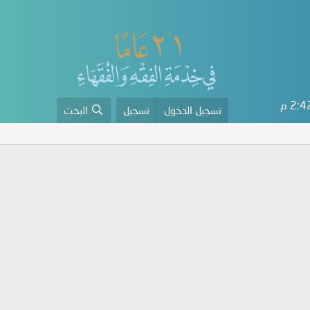
2: م
تسجيل الدخول
تسجيل
البحث