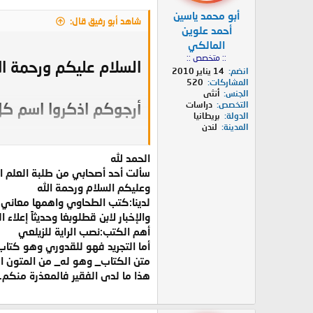
أبو محمد ياسين
شاهد أبو رفيق قال:
أحمد علوين
المالكي
:: متخصص ::
السلام عليكم ورحمة الل
انضم
14 يناير 2010
المشاركات
520
الجنس
أنثى
التخصص
دراسات
أرجوكم اذكروا اسم كل
الدولة
بريطانيا
المدينة
لندن
وهناك كتاب اسمه "الت
الحمد لله
سألت أحد أصحابي من طلبة العلم ا
وعليكم السلام ورحمة الله
بارك الله فيكم..
لدينا:كتب الطحاوي واهمها معاني 
والإخبار لابن قطلوبغا وحديثاً إعلاء 
أهم الكتب:نصب الراية للزيلعي
أما التجريد فهو للقدوري وهو كتاب
متن الكتاب_ وهو له_ من المتون 
هذا ما لدى الفقير فالمعذرة منكم.