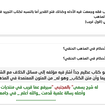
 فقه وجمعت فيه الأدله وكذلك فتح القدير أما بالنسبه لكتاب التجريد ف
المذهب
ي (قول غريب)
الأحكام في المذهب الحنفي؟
الأحكام في المذهب الحنفي؟
و كتاب عظيم جداً أشار فيه مؤلفه إلى مسائل الخلاف مع الشا
يما وأن متن الكتاب_ وهو له_ من المتون المعتمدة في الم
له شرح يسمى
" بالمجتبى "
سيرفع عما قريب في منتديات مك
وأصله رسالة علمية قُدمت _والله أعلم _ في جامعة
,,,,,,,,,,,,,,,,,,,,,,,,,,,,,,,,,,