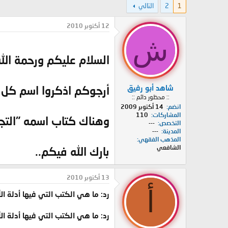
1
2
التالي
د
ر
ئ
ي
ا
خ
12 أكتوبر 2010
ل
ا
ش
م
ل
و
ب
السلام عليكم ورحمة الله.
ض
د
و
ء
ع
شاهد أبو رفيق
أرجوكم اذكروا اسم كل 
:: محظور دائم ::
انضم
14 أكتوبر 2009
المشاركات
110
وهناك كتاب اسمه "التجر
التخصص
---
المدينة
---
المذهب الفقهي
الشافعي
بارك الله فيكم..
13 أكتوبر 2010
أ
رد: ما هي الكتب التي فيها أدلة 
رد: ما هي الكتب التي فيها أدلة 