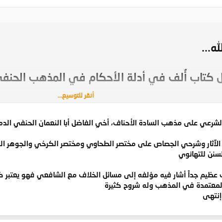
ه...
 كتاب أُلف في أدلة الأحكام في المذهب الحنفي
أنقر للتوسيع...
جريد" للقدوري.. هل أحد يعرف اسم الكتاب ومؤلفه
لشرعي على مذهب السادة الأحناف، أخي الفاضل أبا النعمان الحنفي الد
الآثار وشرحي الجصاص على مختصر الطحاوي ومختصر الكرخي والجوهر النق
السنن للتهانوي
 عظيم جداً أشار فيه مؤلفه إلى مسائل الخلاف مع الشافعي فهو يعتبر كنز
المعتمدة في المذهب وله شروح كثيرة
إنتهى