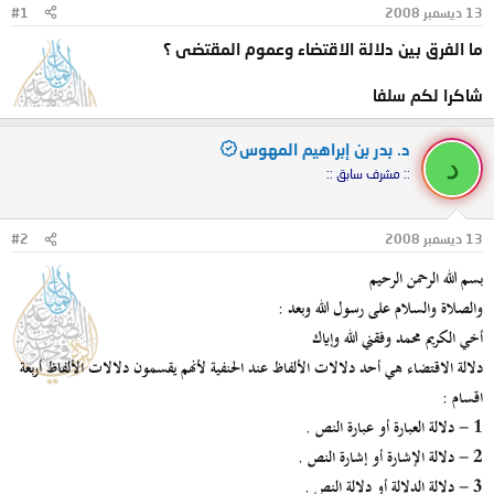
13 ديسمبر 2008
#1
و
ب
ض
د
ما الفرق بين دلالة الاقتضاء وعموم المقتضى ؟
و
ء
ع
شاكرا لكم سلفا
د. بدر بن إبراهيم المهوس
د
:: مشرف سابق ::
13 ديسمبر 2008
#2
بسم الله الرحمن الرحيم
والصلاة والسلام على رسول الله وبعد :
أخي الكريم محمد وفقني الله وإياك
دلالة الاقتضاء هي أحد دلالات الألفاظ عند الحنفية لأنهم يقسمون دلالات الألفاظ أربعة
اقسام :
1 - دلالة العبارة أو عبارة النص .
2 - دلالة الإشارة أو إشارة النص .
3 - دلالة الدلالة أو دلالة النص .