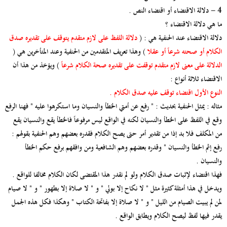
4 - دلالة الاقتضاء أو اقتضاء النص .
ما هي دلالة الاقتضاء ؟
دلالة الاقتضاء عند الحنفية هي : (
دلالة اللفظ على لازم متقدم يتوقف على تقديره صدق
الكلام أو صحته شرعاً أو عقلا
) وهذا تعريف المتقدمين من الحنفية وعند المتأخرين هي (
الدلالة على معنى لازم متقدم توقفت على تقديره صحة الكلام شرعاً
) ويؤخذ من هذا أن
الاقتضاء ثلاثة أنواع :
النوع الأول اقتضاء توقف عليه صدق الكلام .
مثاله : يمثل الحنفية بحديث : " رفع عن أمتي الخطأ والنسيان وما استكرهوا عليه " فهنا الرفع
وقع في اللفظ على الخطأ والنسيان لكنه في الواقع ليس مرفوعاً فالخطأ يقع والنسيان يقع
من المكلف فلا بد إذا من تقدير أمر حتى يصح الكلام فقدره بعضهم وهم الحنفية بقولهم :
رفع إثم الخطأ والنسيان " وقدره بعضهم وهم الشافعية ومن وافقهم برفع حكم الخطأ
والنسيان .
فهذا اقتضاء لإثبات صدق الكلام ولو لم نقدر هذا المقتضى لكان الكلام مخالفا للواقع .
ويدخل في هذا أمثلة كثيرة مثل " لا نكاح إلا بولي " و " لا صلاة إلا بطهور " و " لا صيام
لمن لم يبيت الصيام من الليل " و " لا صلاة إلا بفاتحة الكتاب " وهكذا فكل هذه الجمل
يقدر فيها لفظ ليصح الكلام ويطابق الواقع .