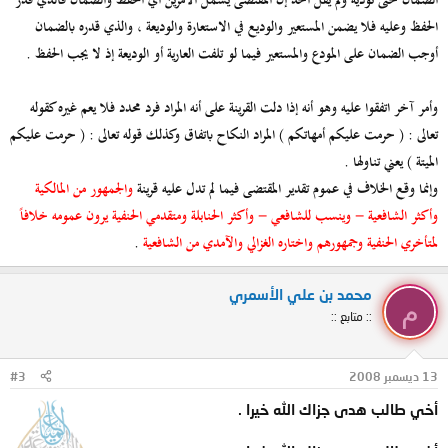
الضمان حتى تؤديه ولم يقل أحد إن المقتضى يشمل الأمرين أي الحفظ والضمان فالذي قدر
الحفظ وعليه فلا يضمن المستعير والوديع في الاستعارة والوديعة ، والذي قدره بالضمان
أوجب الضمان على المودع والمستعير فيما لو تلفت العارية أو الوديعة إذ لا يجب الحفظ .
وأمر آخر اتفقوا عليه وهو أنه إذا دلت القرينة على أنه المراد فرد محدد فلا يعم غيره كقوله
تعالى : ( حرمت عليكم أمهاتكم ) المراد النكاح باتفاق وكذلك قوله تعالى : ( حرمت عليكم
الميتة ) يعني تناولها .
وإنما وقع الخلاف في عموم تقدير المقتضى فيما لم تدل عليه قرينة
والجمهور من المالكية
وأكثر الشافعية - وينسب للشافعي - وأكثر الحنابلة ومتقدمي الحنفية يرون عمومه خلافاً
لمتأخري الحنفية وجمهورهم واختاره الغزالي والآمدي من الشافعية
.
محمد بن علي الأسمري
م
:: متابع ::
13 ديسمبر 2008
#3
أخي طالب هدى جزاك الله خيرا .