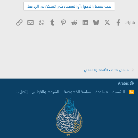
يجب تسجيل الدخول أو التسجيل كي تتمكن من الرد هنا.
X
فيسبوك
Bluesky
LinkedIn
Reddit
Pinterest
Tumblr
WhatsApp
الرابط
البريد الإلكتروني
شارك:
ملتقى دلالات الألفاظ والمعاني
Arabic
الرئيسية
مساعدة
سياسة الخصوصية
الشروط والقوانين
إتصل بنا
R
S
S