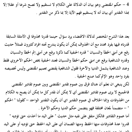
4 - حكم المقتضى وهو بيان أن الدلالة على الكلام لا تستقيم ولا تصح شرعا أو عقلا إلا
بهذا التقدير أي بيان أنه لا يستقيم فهم الآية إلا بما ذكر من التقدير .
بعد هذا الشرح المختصر لدلالة الاقتضاء يرد سؤال حينما قدرنا محذوفا في الأمثلة السابقة
قدرناه فيها بفرد محدد مع أن المحذوف يمكن أن يكون يندرج تحته افراد كثيرون فمثلاً حديث
رفع عن أمتي الخطأ والنسيان " قدره الحنفية كما ذكرنا برفع عن أمتي إثم الخطأ والنسيان
وقدره الشافعية برفع عن امتي حكم الخطأ والنسيان فعند الحنفية يخص الحكم الأخروي فقط
وعند الشافعية يشمل الدنيا والآخرة فقول الشافعية يقتضي تعميم المقتضى وليس تخصيصه
بفرد واحد وهو الإثم كما صنع الحنفية .
لكن ينبغي ان نعلم أن هناك فرق بين عموم تقدير المقتضى وبين عموم تقادير المقتضى
فالجميع لا يرى عموم تقادير المقتضى أي لا يمكن أن نقدر كل ما يمكن أن يصح به الكلام
من المحذوفات وإنما الخلاف في عموم التقدير اي أن يكون التقدير الواحد - كقولنا " الحكم
" - متضمناً لمعان مختلفة فهو يتضمن حكم الدنيا وحكم الآخرة .
أما عموم التقادير فالكل متفق على نفيه مثل حديث " على اليد ما أخذت حتى تؤديه "
قدروا عدة محذوفات منها الحفظ ومنها الضمان أي على اليد الحفظ حتى تؤديه أو على اليد