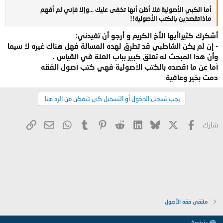
أما الكبي الأصولية فلا أظن أنها تخفى عليك ...وإلا فإني لم أفهم
ماذاتقصدين بالكتب الأصولية!!
أشكرك كثيراأيها الأخ الكريم و أرجو أن تفيدني:
- إن لم يكن الشاطبي قد تطرق لهده المسالة فهل هناك غيره لا سيما
وأن هدا المبحث له تعلق كبير بباب العلة في القياس .
أما عن ما أقصده بالكتب الأصولية فهي كتب أصول الفقه
دمت بخير وعافية
يجب تسجيل الدخول أو التسجيل كي تتمكن من الرد هنا.
X
فيسبوك
Bluesky
LinkedIn
Reddit
Pinterest
Tumblr
WhatsApp
الرابط
البريد الإلكتروني
شارك:
ملتقى فقه الأصول