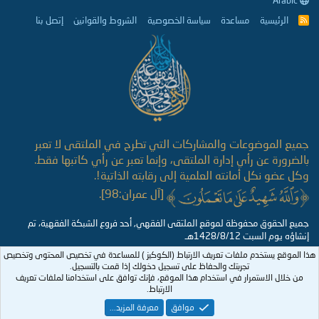
Arabic
الرئيسية
مساعدة
سياسة الخصوصية
الشروط والقوانين
إتصل بنا
R
S
S
جميع الموضوعات والمشاركات التي تطرح في الملتقى لا تعبر
بالضرورة عن رأي إدارة الملتقى، وإنما تعبر عن رأي كاتبها فقط.
وكل عضو نكل أمانته العلمية إلى رقابته الذاتية!.
[آل عمران:98].
جميع الحقوق محفوظة لموقع الملتقى الفقهي, أحد فروع الشبكة الفقهية، تم
إنشاؤه يوم السبت 1428/8/12هـ
هذا الموقع يستخدم ملفات تعريف الارتباط (الكوكيز ) للمساعدة في تخصيص المحتوى وتخصيص
تجربتك والحفاظ على تسجيل دخولك إذا قمت بالتسجيل.
من خلال الاستمرار في استخدام هذا الموقع، فإنك توافق على استخدامنا لملفات تعريف
الارتباط.
موافق
معرفة المزيد...