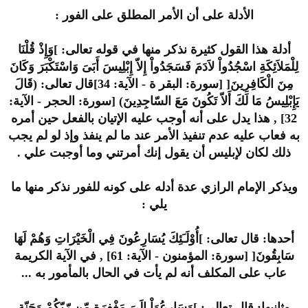
الأدلة على أن الأمر المطلق على الفور :
أدلة هذا القول كثيرة نذكر منها في قوله تعالى: ]وَإِذْ قُلْنَا
لِلْمَلاَئِكَةِ اسْجُدُواْ لاَدَمَ فَسَجَدُواْ إِلاّ إِبْلِيسَ أَبَىَ وَاسْتَكْبَرَ وَكَانَ
مِنَ الْكَافِرِينَ[ [سورة: البقر ة - الآية: 34]قال تعالى: (قَالَ
يَإِبْلِيسُ مَا لَكَ أَلاّ تَكُونَ مَعَ السّاجِدِينَ) [سورة: الحجر - الآية:
32] , هذا يدل على أنه أوجب عليه الإتيان بالفعل حين أمره
به فعاب عليه عدم تنفيذ الأمر عند ما لم ينفذ وإذ لو لم يجب
ذلك لكان لإبليس أن يقول إنك أمرتني وما أوجبت علي .
ويذكر الإمام الرازي عدة أدله على كونه للفور نذكر منها ما
يلي :
أحدها: قال تعالى: ]أُوْلَـَئِكَ يُسَارِعُونَ فِي الْخَيْرَاتِ وَهُمْ لَهَا
سَابِقُونَ[ [سورة: المؤمنون - الآية: 61] , في الآية الكريمة
عاب على المكلف أنه لم يأت في الحال بالمأمور به ...
وثانيها: قال تعالى: ]وَسَارِعُوَاْ إِلَىَ مَغْفِرَةٍ مّن رّبّكُمْ وَجَنّةٍ