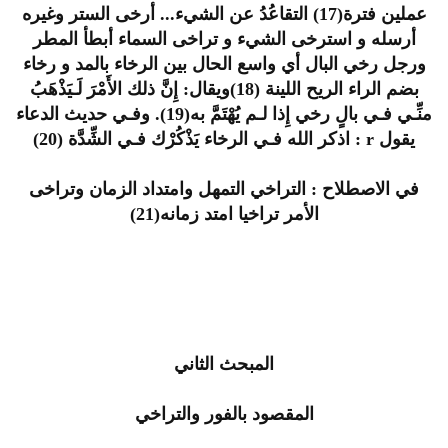
عملين فترة(17) التقاعُدُ عن الشيء... أرخى الستر وغيره
أرسله و استرخى الشيء و تراخى السماء أبطأ المطر
ورجل رخي البال أي واسع الحال بين الرخاء بالمد و رخاء
بضم الراء الريح اللينة (18)ويقال: إِنَّ ذلك الأَمْرَ لَـيَذْهَبُ
منِّـي فـي بالٍ رخي إِذا لـم يُهْتَمَّ به(19). وفـي حديث الدعاء
يقول r : اذكر الله فـي الرخاء يَذْكُرْك فـي الشِّدَّة (20)
في الاصطلاح : التراخي التمهل وامتداد الزمان وتراخى
الأمر تراخيا امتد زمانه(21)
المبحث الثاني
المقصود بالفور والتراخي