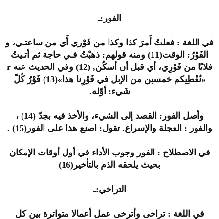
الفور:ـ
في اللغة : فعلتُ أَمرَ كذا وكذا من فَوْري أَي من ساعتـي، و
الفَوْرُ: الوقت(11) ومنه قولهم: ذهبْتُ فـي حاجة ثم أتـيتُ
فلانًا من فَوْرِي، أي قبل أن أسكُن, (12) وفي الحديث عنه r
«نُعْطِيكم خمسين من الإبل في فَوْرِنا هذا»(13) فَوْرُ كُلّ
شَيء: أوَّله.
وأصل الفور: القصد إلى الشيء، والأخذ فيه بجدّ (14) ،
والفور : العجلة والإسراع. تقول: اصنع هذا على الفور(15) .
في الاصطلاح : الفور وجوب الأداء في أول أوقات الإمكان
بحيث يلحقه الذم بالتأخير(16)
التراخي:ـ
في اللغة : تراخى وأترخى عمل أعمالا متواترة بين كل