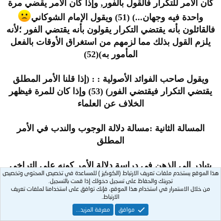
كان الأمر للتكرار فالقول بالفور, وإذا كان الأمر يقضي مرة
واحدة فيه وجهان...) (51) ويقول الإمام الشوكاني
فالقائلون بأنه يقتضي التكرار يقولون بأنه يقتضي الفور ؛لأنه
يلزم القول بذلك مما لزمهم من استغراق الأوقات بالفعل
المأمور به)(52)
ويقول صاحب الفوائد الأصولية : : (إذا قلنا الأمر المطلق
يقتضي التكرار فيقتضي الفور) (53) وإذا كان للمرة فيظهر
الخلاف عن العلماء
المسالة الثانية :مسالة دلالة الوجوب والندب في الأمر
المطلق
يتبادر إلى الذهن في دراسة دلالة الأمر كونه على التراخي
هذا الموقع يستخدم ملفات تعريف الارتباط (الكوكيز ) للمساعدة في تخصيص المحتوى وتخصيص
أو الفور قضية ما إذا كان وجوبا أو ندبا والعلماء الأجلاء قد
تجربتك والحفاظ على تسجيل دخولك إذا قمت بالتسجيل.
ذكروا هذا , فدلالة الفور أو التراخي تكون في الأمر سواء
من خلال الاستمرار في استخدام هذا الموقع، فإنك توافق على استخدامنا لملفات تعريف
الارتباط.
كان على التراخي أو الفور .
موافق
معرفة المزيد...