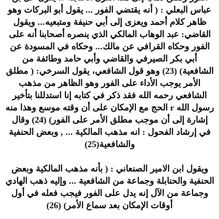
عباس البعلي : ( أنه يقتضي الفور ... يقول أبو البركات وهو
ظاهر كلام أحمد ويعزى إلى أبي حنيفة ومتبعيه... ويقول
القاضي: عبد الوهاب المالكي الذي ينصره أصحابنا أنه على
الفور وحكاه القرافي عن مالك... وحكاه في المسودة عن
أبي بكر الصيرفي والقاضي وأبي حامد وطائفة من
الشافعية) (23) وهو قول الشافعي، يقول السرخي: ( مطلق
الأمر يوجب الأداء على الفور وهو الظاهر من مذهب
الشافعي رحمه الله فقد ذكر في كتابه إنا استدللنا بتأخير
رسول الله r الحج مع الإمكان على أن وقته موسع وهذا منه
إشارة إلى أن موجب مطلق الأمر على الفور) (24) وقال
في إرشاد الفحول : انه مذهب المالكية ... , وبعض الحنفية
والشافعية(25)
ويقول ابن الامير الصنعاني : ( بأنه مذهب المالكية وبعض
الحنفية والحنابلة وجماعة من الشافعية ... وإليه ذهب الهادي
وجماعة من الآل إنه يدل على الفور فيجب فعله في أول
أوقات الإمكان بعد سماع الأمر) (26)