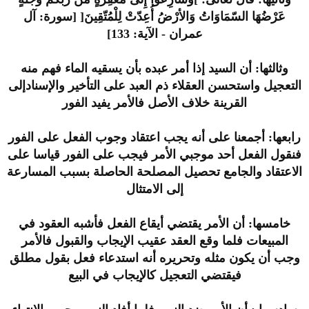
عَرْضُهَا السّمَاوَاتُ وَالأرْضُ أُعِدّتْ لِلْمُتّقِينَ[ [سورة: آل
عمران - الآية: 133]
وثالثها: أن السيد إذا أمر عبده بأن يسقيه الماء فهم منه
التعجيل واستحسن العقلاء ذم العبد على التأخير والإسنادإلى
القرينة خلاف الأصل فالأمر يفيد الفور
رابعها: أجمعنا على أنه يجب اعتقاد وجوب الفعل على الفور
فنقول الفعل أحد موجبي الأمر فيجب على الفور قياسا على
الاعتقاد والجامع تحصيل المصلحة الحاصلة بسبب المسارعة
إلى الامتثال
خامسها: أن الأمر يقتضي أيقاع الفعل فأشبه العقود في
المبيعات فلما وقع العقد عقيب الإيجاب والقبول فالأمر
وجب أن يكون مثله وتحريره أنه استدعاء فعل بقول مطلق
فيقتضي التعجيل كالإيجاب في البيع