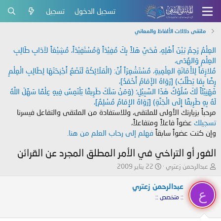
تسجيل الدخول
تسجيل
ملتقى دلالات الألفاظ والمعاني
العِلْمُ رَحِمٌ بَيْنَ أَهْلِهِ، فَحَيَّ هَلاً بِكَ مُفِيْدَاً وَمُسْتَفِيْدَاً، مُشِيْعَاً لآدَابِ طَالِبِ
العِلْمِ وَالهُدَى،
مُلازِمَاً لِلأَمَانَةِ العِلْمِيةِ، مُسْتَشْعِرَاً أَنَّ: (الْمَلَائِكَةَ لَتَضَعُ أَجْنِحَتَهَا لِطَالِبِ الْعِلْمِ
رِضًا بِمَا يَطْلُبُ) [رَوَاهُ الإَمَامُ أَحْمَدُ]،
فَهَنِيْئَاً لَكَ سُلُوْكُ هَذَا السَّبِيْلِ؛ (وَمَنْ سَلَكَ طَرِيقًا يَلْتَمِسُ فِيهِ عِلْمًا سَهَّلَ اللَّهُ
لَهُ بِهِ طَرِيقًا إِلَى الْجَنَّةِ) [رَوَاهُ الإِمَامُ مُسْلِمٌ]،
مرحباً بزيارتك الأولى للملتقى، وللاستفادة من الملتقى والتفاعل فيسرنا
تسجيلك
عضواً فاعلاً ومتفاعلاً،
وإن كنت عضواً سابقاً
فهلم إلى رحاب العلم من هنا.
الفور أو التراخي في الأمر المطلق المجرد عن القرائن
ب
ت
عبدالرحمن زعتري
22 يناير 2009
ا
ا
د
ر
عبدالرحمن زعتري
ع
ئ
ي
:: متخصص ::
ا
خ
ل
ا
م
ل