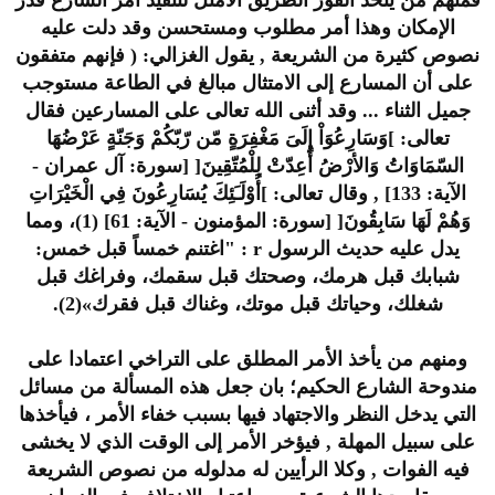
الإمكان وهذا أمر مطلوب ومستحسن وقد دلت عليه
نصوص كثيرة من الشريعة , يقول الغزالي: ( فإنهم متفقون
على أن المسارع إلى الامتثال مبالغ في الطاعة مستوجب
جميل الثناء ... وقد أثنى الله تعالى على المسارعين فقال
تعالى: ]وَسَارِعُوَاْ إِلَىَ مَغْفِرَةٍ مّن رّبّكُمْ وَجَنّةٍ عَرْضُهَا
السّمَاوَاتُ وَالأرْضُ أُعِدّتْ لِلْمُتّقِينَ[ [سورة: آل عمران -
الآية: 133] , وقال تعالى: ]أُوْلَـَئِكَ يُسَارِعُونَ فِي الْخَيْرَاتِ
وَهُمْ لَهَا سَابِقُونَ[ [سورة: المؤمنون - الآية: 61] (1)، ومما
يدل عليه حديث الرسول r : "اغتنم خمساً قبل خمس:
شبابك قبل هرمك، وصحتك قبل سقمك، وفراغك قبل
شغلك، وحياتك قبل موتك، وغناك قبل فقرك»(2).
ومنهم من يأخذ الأمر المطلق على التراخي اعتمادا على
مندوحة الشارع الحكيم؛ بان جعل هذه المسألة من مسائل
التي يدخل النظر والاجتهاد فيها بسبب خفاء الأمر ، فيأخذها
على سبيل المهلة , فيؤخر الأمر إلى الوقت الذي لا يخشى
فيه الفوات , وكلا الرأيين له مدلوله من نصوص الشريعة