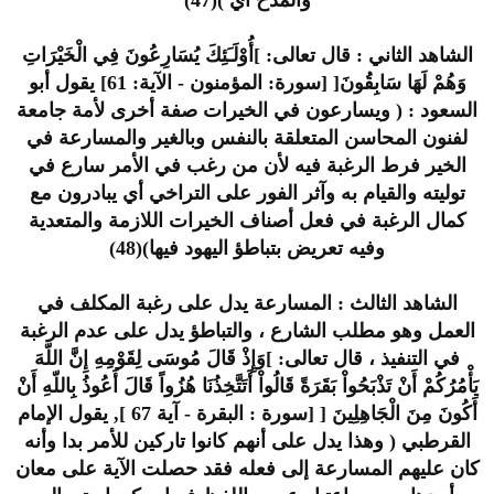
الشاهد الثاني : قال تعالى: ]أُوْلَـَئِكَ يُسَارِعُونَ فِي الْخَيْرَاتِ
وَهُمْ لَهَا سَابِقُونَ[ [سورة: المؤمنون - الآية: 61] يقول أبو
السعود : ( ويسارعون في الخيرات صفة أخرى لأمة جامعة
لفنون المحاسن المتعلقة بالنفس وبالغير والمسارعة في
الخير فرط الرغبة فيه لأن من رغب في الأمر سارع في
توليته والقيام به وآثر الفور على التراخي أي يبادرون مع
كمال الرغبة في فعل أصناف الخيرات اللازمة والمتعدية
وفيه تعريض بتباطؤ اليهود فيها)(48)
الشاهد الثالث : المسارعة يدل على رغبة المكلف في
العمل وهو مطلب الشارع ، والتباطؤ يدل على عدم الرغبة
في التنفيذ ، قال تعالى: ]وَإِذْ قَالَ مُوسَى لِقَوْمِهِ إِنَّ اللّهَ
يَأْمُرُكُمْ أَنْ تَذْبَحُواْ بَقَرَةً قَالُواْ أَتَتَّخِذُنَا هُزُواً قَالَ أَعُوذُ بِاللّهِ أَنْ
أَكُونَ مِنَ الْجَاهِلِينَ [ [سورة : البقرة - آية 67 ], يقول الإمام
القرطبي ( وهذا يدل على أنهم كانوا تاركين للأمر بدا وأنه
كان عليهم المسارعة إلى فعله فقد حصلت الآية على معان