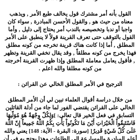
القول بأنه أمر مشترك قول يخالف طبع الأمر , ويذهب
معناه من حيث هو , والقول الأحسن المبادرة , سواء كان
واجبا أو ندبا وتخصيصه بالندب أمر يحتاج إلى دليل , وأما
القول بالتوقف حتى تعرف القرينة قولاً لا ينطبق على الأمر
المطلق , أما إذا كانت هناك قرينة تخرجه من كونه مطلق
فهذا يخرج من كونه مطلقاً , وقد يقال تخفي القرينة وتظهر
, فأقول يعامل معاملة المطلق وإذا ظهرت القرينة أخرجته
من كونه مطلقا والله اعلم .
الترجيح في الأمر المطلق الخالي عن القرائن :
من خلال دراسة أقوال العلماء تبين لي أن الأمر المطلق
الخالي على القرائن يقتضي الفور لما جاء من أدلة القائلين
التسابق في فعل الخير قال تعالى: ]وَلِكُلّ وِجْهَةٌ هُوَ مُوَلّيهَا
فَاسْتَبِقُواْ الْخَيْرَاتِ أَيْنَ مَا تَكُونُواْ يَأْتِ بِكُمُ اللّهُ جَمِيعاً إِنّ اللّهَ
عَلَىَ كُلّ شَيْءٍ قَدِيرٌ[ [سورة: البقرة - الآية: 148] يعني والله
أعلم المبادرة والمسارعة إلى الطاعات وهذا يحتج به في أن