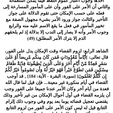
أحدها وجوب اعتبار عموم اللفظ فيما يمكن استعماله
والثاني أن الأمر على الفور وأن على المأمور المسارعة إلى
فعله على حسب الإمكان حتى تقوم الدلالة على جواز
التأخير والثالث جواز ورود الأمر بشيء مجهول الصفة مع
تخيير المأمور في فعل ما يقع الاسم عليه منه والرابع
وجوب الأمر وأنه لا يصار إلى الندب إلا بدلالة إذ لم يلحقهم
الذم إلا بترك الأمر المطلق) (49)
الشاهد الرابع: لزوم القضاء وقت الإمكان يدل على الفور،
قال تعالى: ]أَيّاماً مّعْدُودَاتٍ فَمَن كَانَ مِنكُم مّرِيضاً أَوْ عَلَىَ
سَفَرٍ فَعِدّةٌ مّنْ أَيّامٍ أُخَرَ وَعَلَى الّذِينَ يُطِيقُونَهُ فِدْيَةٌ طَعَامُ
مِسْكِينٍ فَمَن تَطَوّعَ خَيْراً فَهُوَ خَيْرٌ لّهُ وَأَن تَصُومُواْ خَيْرٌ لّكُمْ
إِن كُنْتُمْ تَعْلَمُونَ[ [سورة: البقرة - الآية: 184] , قد أوجب
القضاء في أيام منكورة غير معينة... فإن قيل لما قال الله
فعدة من أيام أخر وكان الأمر عندنا جميعا على الفور وجب
أن يلزمه القضاء في أول أحوال الإمكان من غير تأخير وذلك
يقتضي تعجيل قضائه يوما بعد يوم وفي وجوب ذلك إلزام
التتابع قيل له ليس كون الأمر على الفور من لزوم التتابع