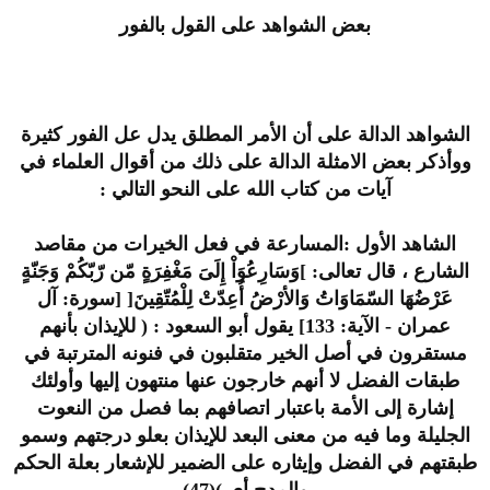
بعض الشواهد على القول بالفور
الشواهد الدالة على أن الأمر المطلق يدل عل الفور كثيرة
ووأذكر بعض الامثلة الدالة على ذلك من أقوال العلماء في
آيات من كتاب الله على النحو التالي :
الشاهد الأول :المسارعة في فعل الخيرات من مقاصد
الشارع ، قال تعالى: ]وَسَارِعُوَاْ إِلَىَ مَغْفِرَةٍ مّن رّبّكُمْ وَجَنّةٍ
عَرْضُهَا السّمَاوَاتُ وَالأرْضُ أُعِدّتْ لِلْمُتّقِينَ[ [سورة: آل
عمران - الآية: 133] يقول أبو السعود : ( للإيذان بأنهم
مستقرون في أصل الخير متقلبون في فنونه المترتبة في
طبقات الفضل لا أنهم خارجون عنها منتهون إليها وأولئك
إشارة إلى الأمة باعتبار اتصافهم بما فصل من النعوت
الجليلة وما فيه من معنى البعد للإيذان بعلو درجتهم وسمو
طبقتهم في الفضل وإيثاره على الضمير للإشعار بعلة الحكم
والمدح أي )(47)