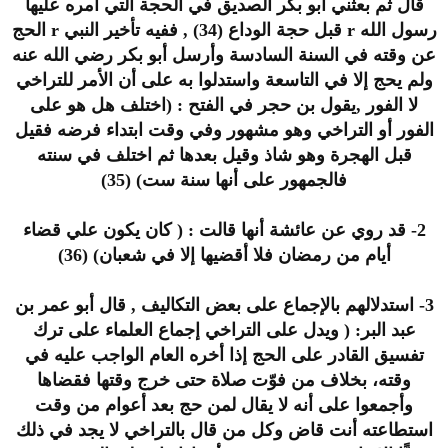
قال ثم بعثني أبو بكر الصديق في الحجة التي أمره عليها
رسول الله r قبل حجة الوداع (34) , ففيه تأخير النبي r الحج
عن وقته في السنة السادسة وأرسل أبو بكر رضي الله عنه
ولم يحج إلا في التاسعة واستدلوا به على أن الأمر للتراخي
لا الفور ,يقول بن حجر في الفتح : (اختلف هل هو على
الفور أو التراخي وهو مشهور وفي وقت ابتداء فرضه فقيل
قبل الهجرة وهو شاذ وقيل بعدها ثم اختلف في سنته
فالجمهور على أنها سنة ست) (35)
2- قد روي عن عائشة أنها قالت : ( كان يكون علي قضاء
أيام من رمضان فلا أقضيها إلا في شعبان) (36)
3- استدلالهم بالإجماع على بعض التكاليف , قال أبو عمر بن
عبد البر: ( ويدل على التراخي إجماع العلماء على ترك
تفسيق القادر على الحج إذا أخره العام الواجب عليه في
وقته، بخلاف من فوّت صلاة حتى خرج وقتها فقضاها
وأجمعوا على أنه لا يقال لمن حج بعد أعوام من وقت
استطاعته أنت قاض وكل من قال بالتراخي لا يجد في ذلك