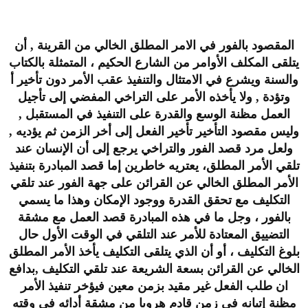
المقصود بالفور في الامر المطلق الخالي من القرينة , أن
يتلقى المكلف الأوامر من الشارع الحكيم ، المتمثلة بالكتاب
والسنة ويشرع في الامتثال والتنفيذ عقب الأمر دون تأخير أ
وتؤدة , ولا يأخذه الأمر على التراخي المفضي إلى تأجيل
العمل مظنة الوسع والقدرة على التنفيذ في المستقبل ,
وليس مقصود التأخير تأخير الفعل إلى أخر الزمن ثم يؤديه ,
ولعل مرد قصد الفور والتراخي يرجع إلى أن الإنسان عند
تلقي الأمر المطلق، يعتريه خاطرين إما قصد المبادرة بتنفيذ
الأمر المطلق الخالي عن القرائن على جهة الفور عند تلقي
التكليف مع تحقق القدرة ووجود الإمكان وهذا ما يسمي
بالفور ، وجل ما في هذه المبادرة قصد العمل مع مشقة
التضييق المعتادة للأمر عند التلقي في الوقت الأول حال
بلوغ التكليف ، أو أن الذي يتلقى التكليف يأخذ الأمر المطلق
الخالي عن القرائن بسعة الشريعة عند تلقي التكليف ,بدافع
ان طلب الفعل غير مقيد بزمن معين فيؤخر تنفيذ الأمر
مظنة إتيانه في زمن قادم هروبا من مشقة أدائه في وقته