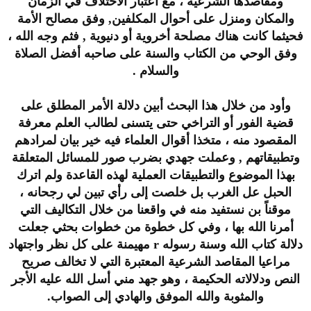
ومقاصدها الشرعية ، مع اعتبار الاختلاف في الزمان
والمكان ومنزل على أحوال المكلفين, وفق مصالح الأمة
فحيثما كانت هناك مصلحة أخروية أو دنيوية , فثم وجه الله ،
وفق الوحي من الكتاب والسنة على صاحبه أفضل الصلاة
والسلام .
وأود من خلال هذا البحث أبين دلالة الأمر المطلق على
قضية الفور أو التراخي حتى يتسنى لطالب العلم معرفة
المقصود منه ، متخذا أقوال العلماء فيه خير بيان لمرادهم
وتطبيقاتهم , وعملت جهدي بضرب صور للمسائل المتعلقة
بهذا الموضوع والتطبيقات العملية لهذه القاعدة ولم اترك
الحبل عل الغرب بل خلصت إلى رأي تبين لي رجحانه ،
موقناً بن نستفيد منه في واقعنا من خلال التكاليف التي
أمرنا الله بها ، وفي كل خطوة من خطوات بحثي جعلت
دلالة كتاب الله وسنة رسوله r مهيمنة على كل نظر واجتهاد
مراعيا المقاصد الشرعية المعتبرة التي لا تخالف صريح
النص ودلالاته الحكيمة ، وهو جهد مني أسل الله عليه الأجر
والمثوبة والله الموفق والهادي إلى الصواب.