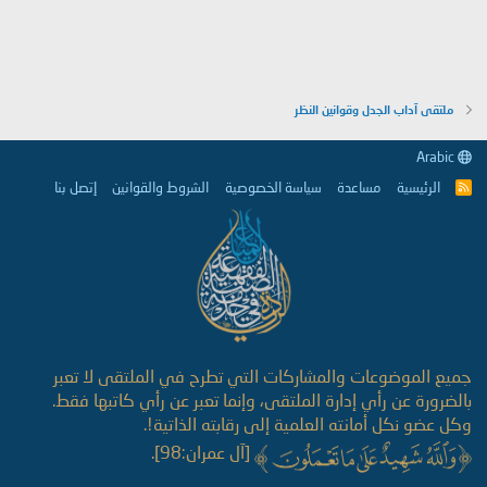
ملتقى آداب الجدل وقوانين النظر
Arabic
الرئيسية
مساعدة
سياسة الخصوصية
الشروط والقوانين
إتصل بنا
R
S
S
جميع الموضوعات والمشاركات التي تطرح في الملتقى لا تعبر
بالضرورة عن رأي إدارة الملتقى، وإنما تعبر عن رأي كاتبها فقط.
وكل عضو نكل أمانته العلمية إلى رقابته الذاتية!.
[آل عمران:98].