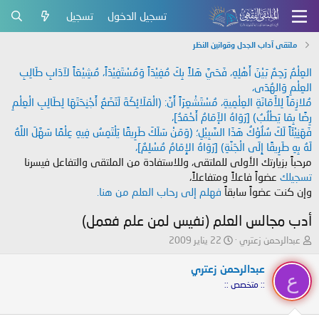
تسجيل الدخول
تسجيل
ملتقى آداب الجدل وقوانين النظر
العِلْمُ رَحِمٌ بَيْنَ أَهْلِهِ، فَحَيَّ هَلاً بِكَ مُفِيْدَاً وَمُسْتَفِيْدَاً، مُشِيْعَاً لآدَابِ طَالِبِ
العِلْمِ وَالهُدَى،
مُلازِمَاً لِلأَمَانَةِ العِلْمِيةِ، مُسْتَشْعِرَاً أَنَّ: (الْمَلَائِكَةَ لَتَضَعُ أَجْنِحَتَهَا لِطَالِبِ الْعِلْمِ
رِضًا بِمَا يَطْلُبُ) [رَوَاهُ الإَمَامُ أَحْمَدُ]،
فَهَنِيْئَاً لَكَ سُلُوْكُ هَذَا السَّبِيْلِ؛ (وَمَنْ سَلَكَ طَرِيقًا يَلْتَمِسُ فِيهِ عِلْمًا سَهَّلَ اللَّهُ
لَهُ بِهِ طَرِيقًا إِلَى الْجَنَّةِ) [رَوَاهُ الإِمَامُ مُسْلِمٌ]،
مرحباً بزيارتك الأولى للملتقى، وللاستفادة من الملتقى والتفاعل فيسرنا
تسجيلك
عضواً فاعلاً ومتفاعلاً،
وإن كنت عضواً سابقاً
فهلم إلى رحاب العلم من هنا.
أدب مجالس العلم (نفيس لمن علم فعمل)
ب
ت
عبدالرحمن زعتري
22 يناير 2009
ا
ا
د
ر
عبدالرحمن زعتري
ع
ئ
ي
:: متخصص ::
ا
خ
ل
ا
م
ل