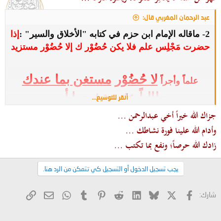
عبد الرحمان المغربي قال:
2- ماقاله الإمام ابن حزم في كتابه "الأخلاق والسير" :
إذا
حضرت مَجْلِس علم فلا يكن حُضُوْر ك إلا حُضُوْر مستزيد
لا
حُضُوْر
مستغن بما عندك
علماً وأجراً
طالباً عثرة تشيعها أو
أنقر للتوسيع...
جزاك الله خيراً أخي عبدالرحمن ...
غريبة تشنعها فهذه أفعال الأرذال الذين
وأدام الله علينا فورة نشاطك ...
لا يفلحون في الْعِلْم أبداً
.
زادك الله حرصاً؛ ونفع بما تكتب ...
يجب تسجيل الدخول أو التسجيل كي تتمكن من الرد هنا.
الله أكبر ...كلام تكتب بماء البلاتين
X
فيسبوك
Bluesky
LinkedIn
Reddit
Pinterest
Tumblr
WhatsApp
الرابط
البريد الإلكتروني
شارك: