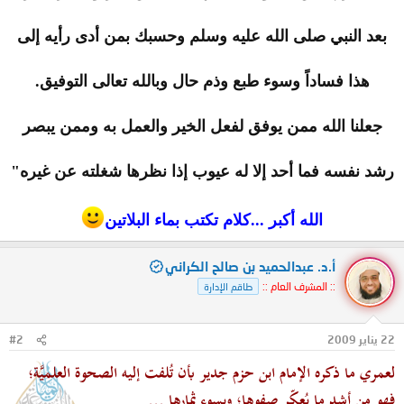
بعد النبي صلى الله عليه وسلم وحسبك بمن أدى رأيه إلى
هذا فساداً وسوء طبع وذم حال وبالله تعالى التوفيق.
جعلنا الله ممن يوفق لفعل الخير والعمل به وممن يبصر
رشد نفسه فما أحد إلا له عيوب إذا نظرها شغلته عن غيره"
الله أكبر ...كلام تكتب بماء البلاتين
أ.د. عبدالحميد بن صالح الكراني
:: المشرف العام ::
طاقم الإدارة
22 يناير 2009
#2
لعمري ما ذكره الإمام ابن حزم جدير بأن تُلفت إليه الصحوة العلميَّة؛
فهو من أشد ما يُعكِّر صفوها؛ ويسوء ثمارها ...