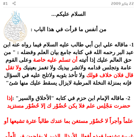
22 يناير 2009
#1
و
ب
ض
د
السلام عليكم...
و
ء
ع
من أنفس ما قرأت في هذا الباب :
1- ماقاله علي ابن أبي طالب عليه السلام فيما رواه عنه ابن
عبد البر رحمه الله في كتابه جامع بيان العلم وفضله : " من
حق العالم عليك إذا أتيته
أن تسلم عليه خاصة
وعلى القوم
عامة وتجلس قدامه ولاتشر بيديك ولا تغمز بعينيك
ولا تقل
قال فلان خلاف قولك
ولا تأخذ بثوبه ولاتلح عليه في السؤال
فإنه بمنزلة النخلة المرطبة لايزال يسقط عليك منها شئ"
2- ماقاله الإمام ابن حزم في كتابه "الأخلاق والسير" :
إذا
حضرت مَجْلِس علم فلا يكن حُضُوْر ك إلا حُضُوْر مستزيد
علماً وأجراً لا حُضُوْر مستغن بما عندك طالباً عثرة تشيعها أو
غريبة تشنعها فهذه أفعال الأرذال الذين لا يفلحون في الْعِلْم