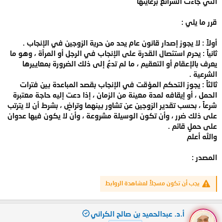
التي جاءت الشرائع برعايتها
قرر ما يلي :
أولاً : لا يجوز إصدار قانون عام يحد من حرية الزوجين في الإنجاب .
ثانياً : يحرم استئصال القدرة على الإنجاب في الرجل أو المرأة ، وهو ما
يعرف بالإعقام أو التعقيم ، ما لم تدعُ إلى ذلك الضرورة بمعاييرها
الشرعية .
ثالثاً : يجوز التحكم المؤقت في الإنجاب بقصد المباعدة بين فترات
الحمل ، أو إيقافه لمدة معينة من الزمان ، إذا دعت إليه حاجة معتبرة
شرعاً ، بحسب تقدير الزوجين عن تشاور بينهما وتراضٍ ، بشرط أن لا يترتب
على ذلك ضرر ، وأن تكون الوسيلة مشروعة ، وأن لا يكون فيها عدوان
على حملٍ قائم .
والله أعلم
المصدر :
يجب أن تكون مسجلاً لمشاهدة الروابط
أ.د. عبدالحميد بن صالح الكراني