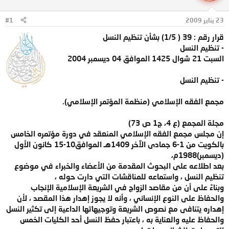
ل
ا
م
ل
23 يناير 2009
#1
و
ب
ض
د
قرار رقم : 39 ( 1/5) بشأن تنظيم النسل
و
ء
- تنظيم النسل
ع
السبت 21 شوال 1425 الموافق 04 ديسمبر 2004
- تنظيم النسل
مجمع الفقه الإسلامي (منظمة المؤتمر الإسلامي).
مجلة المجمع (ع 4، ج1 ص 73)
إن مجلس مجمع الفقه الإسلامي المنعقد في دورة مؤتمره الخامس
بالكويت من 1-6 جمادى الآخر 1409هـ الموافق10-15 كانون الأول
(ديسمبر)1988م،
بعد اطلاعه على البحوث المقدمة من الأعضاء والخبراء في موضوع
تنظيم النسل ، واستماعه للمناقشات التي دارت حوله ،
وبناءً على أن من مقاصد الزواج في الشريعة الإسلامية الإنجاب
والحفاظ على النوع الإنساني ، وأنه لا يجوز إهدار هذا المقصد ، لأن
إهداره يتنافى مع نصوص الشريعة وتوجيهاتها الداعية إلى تكثير النسل
والحفاظ عليه والعناية به ، باعتبار حفظ النسل أحد الكليات الخمس