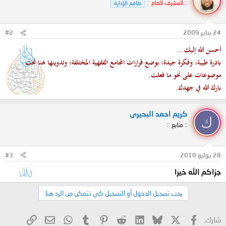
:: المشرف العام ::
طاقم الإدارة
24 يناير 2009
#2
أحسن الله إليك ..
بادرة طيبة؛ وفكرة جيدة؛ بوضع قرارات المجامع الفقهية المختلفة؛ وتدوينها هنا تحت
موضوعات على نحو ما فعلت.
بارك الله في جهدك.
كريم احمد البحيرى
ك
:: متابع ::
28 يوليو 2010
#3
جزاكم الله خيرا
يجب تسجيل الدخول أو التسجيل كي تتمكن من الرد هنا.
X
فيسبوك
Bluesky
LinkedIn
Reddit
Pinterest
Tumblr
WhatsApp
الرابط
البريد الإلكتروني
شارك: