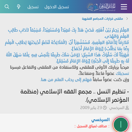
تسجيل الدخول
تسجيل
ملتقى قرارات المجامع الفقهية
العِلْمُ رَحِمٌ بَيْنَ أَهْلِهِ، فَحَيَّ هَلاً بِكَ مُفِيْدَاً وَمُسْتَفِيْدَاً، مُشِيْعَاً لآدَابِ طَالِبِ
العِلْمِ وَالهُدَى،
مُلازِمَاً لِلأَمَانَةِ العِلْمِيةِ، مُسْتَشْعِرَاً أَنَّ: (الْمَلَائِكَةَ لَتَضَعُ أَجْنِحَتَهَا لِطَالِبِ الْعِلْمِ
رِضًا بِمَا يَطْلُبُ) [رَوَاهُ الإَمَامُ أَحْمَدُ]،
فَهَنِيْئَاً لَكَ سُلُوْكُ هَذَا السَّبِيْلِ؛ (وَمَنْ سَلَكَ طَرِيقًا يَلْتَمِسُ فِيهِ عِلْمًا سَهَّلَ اللَّهُ
لَهُ بِهِ طَرِيقًا إِلَى الْجَنَّةِ) [رَوَاهُ الإِمَامُ مُسْلِمٌ]،
مرحباً بزيارتك الأولى للملتقى، وللاستفادة من الملتقى والتفاعل فيسرنا
تسجيلك
عضواً فاعلاً ومتفاعلاً،
وإن كنت عضواً سابقاً
فهلم إلى رحاب العلم من هنا.
- تنظيم النسل .. مجمع الفقه الإسلامي (منظمة
المؤتمر الإسلامي).
ب
ت
السرخسي
23 يناير 2009
ا
ا
د
ر
السرخسي
ا
ئ
ي
:: مخالف لميثاق التسجيل ::
ا
خ