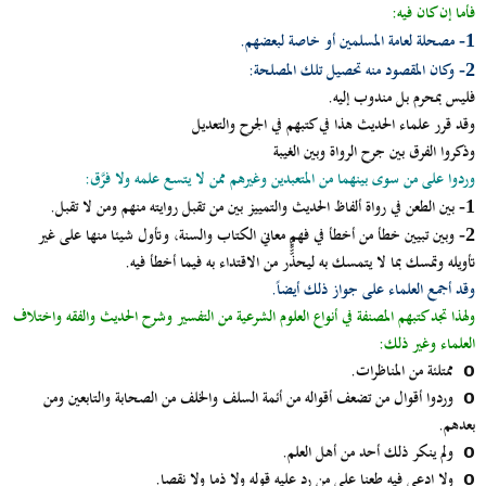
فأما إن كان فيه:
مصحلة لعامة المسلمين أو خاصة لبعضهم.
1-
وكان المقصود منه تحصيل تلك المصلحة
:
2-
فليس بمحرم بل مندوب إليه.
وقد قرر علماء الحديث هذا في كتبهم في الجرح والتعديل
وذكروا الفرق بين جرح الرواة وبين الغيبة
وردوا على من سوى بينهما من المتعبدين وغيرهم ممن لا يتسع علمه ولا فرَّق:
بين الطعن في رواة ألفاظ الحديث والتمييز بين من تقبل روايته منهم ومن لا تقبل.
1-
وبين تبيين خطأ من أخطأ في فهم معاني الكتاب والسنة، وتأول شيئا منها على غير
2-
تأويله وتمسك بما لا يتمسك به ليحذّّّّّّر من الاقتداء به فيما أخطأ فيه.
وقد أجمع العلماء على جواز ذلك أيضاً.
ولهذا تجد كتبهم المصنفة في أنواع العلوم الشرعية من التفسير وشرح الحديث والفقه واختلاف
العلماء وغير ذلك:
ممتلئة من المناظرات.
o
وردوا أقوال من تضعف أقواله من أئمة السلف والخلف من الصحابة والتابعين ومن
o
بعدهم.
ولم ينكر ذلك أحد من أهل العلم.
o
ولا ادعى فيه طعنا على من رد عليه قوله ولا ذما ولا نقصا.
o