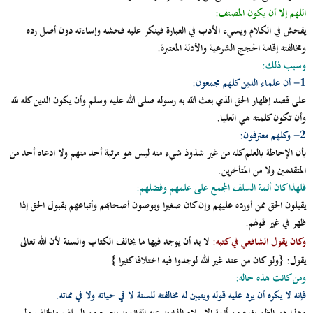
اللهم إلا أن يكون المصنف:
يفحش في الكلام ويسيء الأدب في العبارة فينكر عليه فحشه وإساءته دون أصل رده
ومخالفته إقامة الحجج الشرعية والأدلة المعتبرة.
وسبب ذلك:
1- أن علماء الدين كلهم مجمعون:
على قصد إظهار الحق الذي بعث الله به رسوله صلى الله عليه وسلم وأن يكون الدين كله لله
وأن تكون كلمته هي العليا.
2- وكلهم معترفون:
بأن الإحاطة بالعلم كله من غير شذوذ شيء منه ليس هو مرتبة أحد منهم ولا ادعاه أحد من
المتقدمين ولا من المتأخرين.
فلهذا كان أئمة السلف المجمع على علمهم وفضلهم:
يقبلون الحق ممن أورده عليهم وإن كان صغيرا ويوصون أصحابهم وأتباعهم بقبول الحق إذا
ظهر في غير قولهم.
وكان يقول الشافعي في كتبه
:
لا بد أن يوجد فيها ما يخالف الكتاب والسنة لأن الله تعالى
يقول: {
ولو كان من عند غير الله لوجدوا فيه اختلافا كثيرا
}
ومن كانت هذه حاله:
فإنه لا يكره أن يرد عليه قوله ويتبين له مخالفته للسنة لا في حياته ولا في مماته.