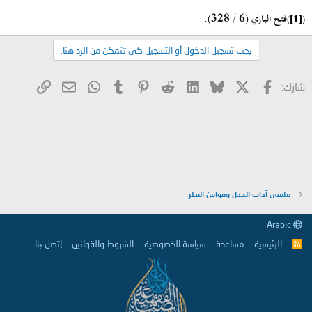
فتح الباري (6 / 328).
)
(
[1]
يجب تسجيل الدخول أو التسجيل كي تتمكن من الرد هنا.
X
فيسبوك
Bluesky
LinkedIn
Reddit
Pinterest
Tumblr
WhatsApp
الرابط
البريد الإلكتروني
شارك:
ملتقى آداب الجدل وقوانين النظر
Arabic
الرئيسية
مساعدة
سياسة الخصوصية
الشروط والقوانين
إتصل بنا
R
S
S