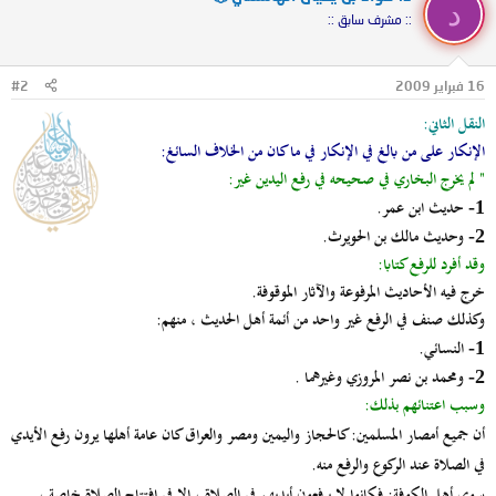
د
:: مشرف سابق ::
16 فبراير 2009
#2
النقل الثاني:
الإنكار على من بالغ في الإنكار في ما كان من الخلاف السائغ:
" لم يخرج البخاري في صحيحه في رفع اليدين غير:
حديث ابن عمر.
1-
وحديث مالك بن الحويرث.
2-
وقد أفرد للرفع كتابا:
خرج فيه الأحاديث المرفوعة والآثار الموقوفة.
وكذلك صنف في الرفع غير واحد من أئمة أهل الحديث ، منهم:
النسائي.
1-
ومحمد بن نصر المروزي وغيرهما .
2-
وسبب اعتنائهم بذلك:
أن جميع أمصار المسلمين
: كالحجاز واليمين ومصر والعراق كان عامة أهلها يرون رفع الأيدي
في الصلاة عند الركوع والرفع منه.
سوى أهل الكوفة
: فكانوا لا يرفعون أيديهم في الصلاة ، إلا في افتتاح الصلاة خاصة ،