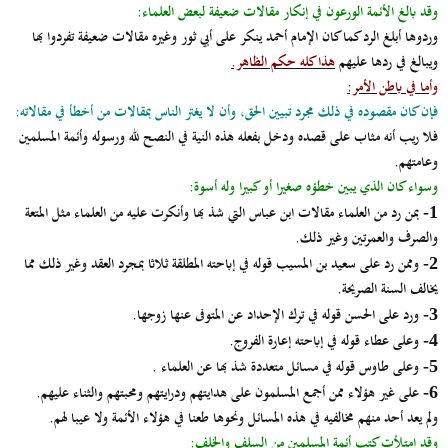
وقد بالغ الأئمة الورعون في إنكار مقالات ضعيفة لبعض العلماء:
وردوها أبلغ الرد كما كان الإمام أحمد ينكر على أبي ثور وغيره مقالات ضعيفة تفردوا بها
ويبالغ في ردها عليهم
هذا كله حكم الظاهر.
وأما في باطن الأمر:
فإن كان مقصوده في ذلك مجرد تبيين الحق، وأن لا يغتر الناس بمقالات من أخطأ في مقالاته:
فلا ريب أنه مثاب على قصده ودخل بفعله هذه النية في النصح لله ورسوله وأئمة المسلمين
وعامتهم.
وسواء كان الذي يبين خطؤه صغيرا أو كبيرا وله أسوة:
بمن رد من العلماء مقالات ابن عباس التي شذ بها وأنكرت عليه من العلماء مثل المتعة
1-
والصرف والعمرتين وغير ذلك.
وممن رد على سعيد بن المسيب قوله في إباحته المطلقة ثلاثا بمجرد العقد وغير ذلك مما
2-
يخالف السنة الصريحة.
ورد على الحسن قوله في ترك الإحداد عن المتوفى عنها زوجها.
3-
وعلى عطاء قوله في إباحته إعارة الفروج.
4-
وعلى طاوس قوله في مسائل متعددة شذ بها عن العلماء .
5-
على غير هؤلاء ممن أجمع المسلمون على هدايتهم ودرايتهم ومحبتهم والثناء عليهم.
6-
ولم يعد أحد منهم مخالفيه في هذه المسائل ونحوها طعنا في هؤلاء الأئمة ولا عيبا لهم.
وقد امتلأت كتب أئمة المسلمين من السلف والخلف: