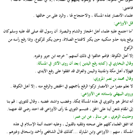
فاعتنى:
علماء الأمصار بهذه المسألة ، والاحتجاج لها ، والرد على من خالفها .
قل الأوزاعي:
"ما اجتمع عليهِ علماء أهل الحجاز والشام والبصرة:
أن رسول الله صلى الله عليه وسلم كان
يرفع يديه حذو منكبيه حين يكبر لافتتاح الصلاة، وحين يكبر للركوع، وإذا رفع رأسه من
الركوع
إلا أهل الكوفة
: فإنهم خالفوا في ذلك أئمتهم." خرجه ابن جرير وغيره.
وقال البخاري في ( كتابه رفع اليدين ) بعد أن روى الآثار في المسألة:
فهؤلاء أهل مكة والمدينة واليمن والعراق قد اتفقوا على رفع الأيدي .
وقال محمد بن نصر المروزي:
لا نعلم مصرا من الأمصار تركوا الرفع بأجمعهم في الخفض والرفع منه ، إلا أهل الكوفة .
وروى البيهقي بإسناده عن الأوزاعي:
أنه تناظر هو والثوري في هذه المسألة بمكة، وغضب واشتد غضبه ، وقال للثوري : قم بنا
إلى المقام نلتعن أينا على الحق ، فتبسم الثوري لما رأى الأوزاعي قد احتد رضي الله عنهما.
وحديث الزهري ، عن سالم ، عن ابن عمر:
مما اتفق العلماء كلهم على صحته وتلقيه بالقبول ، وعليه اعتمد أئمة الإسلام في هذه
المسألة ، منهم : الأوزاعي وابن المبارك ...كذلك قالَ الشافعي وأحمد وإسحاق وغيرهم .