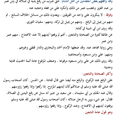
وقد وافقهم بعض المتقدمين من أهل الشام:
حتى ضرب من رفع يديه في صلاته في زمن عمر
بن عبد العزيز وغضب عمر من ذلك وأنكره على من فعله وحجبه عنه .
وفرقة :
لا ينكرون على واحد من الفريقين ، ويعدون ذلك من مسائل الخلاف السائغ ، ثم
منهم من يميل إلى الرفع ، ومنهم من يميل إلى تركه، ومنهم: سفيان الثوري .
وقد روى ابن أبي شيبة في كتابه:
عن طائفة كثيرة من الصحابة والتابعين ، أنهم لم يرفعوا أيديهم إلا عند الافتتاح ، منهم عمر
وابن عمر .
وهي رواية مجاهد عنه، وقد ضعفها الإمام أحمد والبخاري والدار قطني وغيرهم .
ومنهم:
علي وابن مسعود وأصحابهما .
وقد روي ذلك عن علي وابن مسعود مرفوعا ، وضعف المرفوع عامة أئمة الحديث قديما
وحديثا .
وأكثر الصحابة والتابعين:
على الرفع عند الركوع، والرفع منه أيضا حتى قال قتادة ، عن الحسن : كان أصحاب رسول
الله صلى الله عليه وسلم في صلاتهم كأن أيديهم المراوح، إذا ركعوا وإذا رفعوا رؤوسهم .
وقال عبد الملك بن أبي سليمان ، عن سعيد بن جبير أنه سئل عن رفع اليدين في الصلاة،
فقال: هو شيء يزين به الرجل صلاته ؛ كان أصحاب رسول الله صلى الله عليه وسلم
يرفعون أيديهم في الافتتاح، وعند الركوع ، وإذا رفعوا رؤوسهم .
وهو قول عامة التابعين .