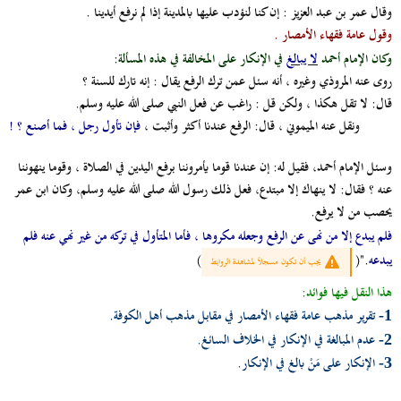
وقال عمر بن عبد العزيز : إن كنا لنؤدب عليها بالمدينة إذا لم نرفع أيدينا .
وقول عامة فقهاء الأمصار .
وكان الإمام أحمد
لا يبالغ
في الإنكار على المخالفة في هذه المسألة:
روى عنه المروذي وغيره ، أنه سئل عمن ترك الرفع يقال : إنه تارك للسنة ؟
قال: لا تقل هكذا ، ولكن قل : راغب عن فعل النبي صلى الله عليه وسلم.
ونقل عنه الميموني ، قال: الرفع عندنا أكثر وأثبت ،
فإن تأول رجل ، فما أصنع ؟ !
وسئل الإمام أحمد، فقيل له: إن عندنا قوما يأمروننا برفع اليدين في الصلاة ، وقوما ينهوننا
عنه ؟ فقال: لا ينهاك إلا مبتدع، فعل ذلك رسول الله صلى الله عليه وسلم، وكان ابن عمر
يحصب من لا يرفع.
فلم يبدع إلا من نهى عن الرفع وجعله مكروها ، فأما المتأول في تركه من غير نهي عنه فلم
يبدعه
."(
)
يجب أن تكون مسجلاً لمشاهدة الروابط
هذا النقل فيها فوائد:
تقرير مذهب عامة فقهاء الأمصار في مقابل مذهب أهل الكوفة.
1-
عدم المبالغة في الإنكار في الخلاف السائغ.
2-
الإنكار على مَنْ بالغ في الإنكار.
3-