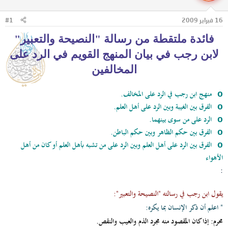
ل
ا
م
ل
16 فبراير 2009
#1
و
ب
ض
د
فائدة ملتقطة من رسالة "النصيحة والتعبير"
و
ء
ع
لابن رجب في بيان المنهج القويم في الرد على
المخالفين
منهج ابن رجب في الرد على المخالف.
o
الفرق بين الغيبة وبين الرد على أهل العلم.
o
الرد على من سوى بينهما.
o
الفرق بين حكم الظاهر وبين حكم الباطن.
o
الفرق بين الرد على أهل العلم وبين الرد على من تشبه بأهل العلم أو كان من أهل
o
الأهواء
:
يقول ابن رجب في رسالته "النصيحة والتعبير":
" اعلم أن ذكر الإنسان بما يكره:
محرم:
إذا كان المقصود منه مجرد الذم والعيب والنقص.