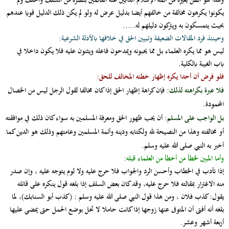
وهذا هو الظن بغيره من أئمة الإسلام الذابين عنه القائمين بنصره من السلف والخلف ولم
يكونوا يكرهون مخالفة من خالفهم أيضا بدليل عرض له ولو لم يكن ذلك الدليل قويا عندهم
بحيث يتمسكون به ويتركون دليلهم له.....
وحينئذ فرد المقالات الضعيفة وتبيين الحق في خلافها بالأدلة الشرعية:
ليس هو مما يكره العلماء بل مما يحبونه ويمدحون فاعله ويثنون عليه فلا يكون داخلا في
باب الغيبة بالكلية.
فلو فرض أن أحدا يكره إظهار خطئه المخالف للحق:
فلا عبرة بكراهته لذلك:
فإن كراهة إظهار الحق إذا كان مخالفا لقول الرجل ليس من الخصال
المحمودة.
بل الواجب على المسلم:
أن يحب ظهور الحق ومعرفة المسلمين به سواء كان ذلك في موافقته
أو مخالفته وهذا من النصيحة لله ولكتابه ودينه وأئمة المسلمين وعامتهم وذلك هو الدين كما
أخبر به النبي صلى الله عليه وسلم.
وأما المبين لخطأ من أخطأ من العلماء قبله:
إذا تأدب في الخطاب وأحسن الرد والجواب فلا حرج عليه ولا لوم يتوجه عليه ، وإن صدر
منه الاغترار بمقالته فلا حرج عليه، وقد كان بعض السلف إذا بلغه قول ينكره على قائله
يقول: كذب فلان ، ومن هذا قول النبي صلى الله عليه وسلم :
(كذب أبو السنابك)،
لما
بلغه أنه أفتى أن المتوفى عنها زوجها إذا كانت حاملا لا تحل بوضع الحمل حتى يمضي عليها
أربعة أشهر وعشر.