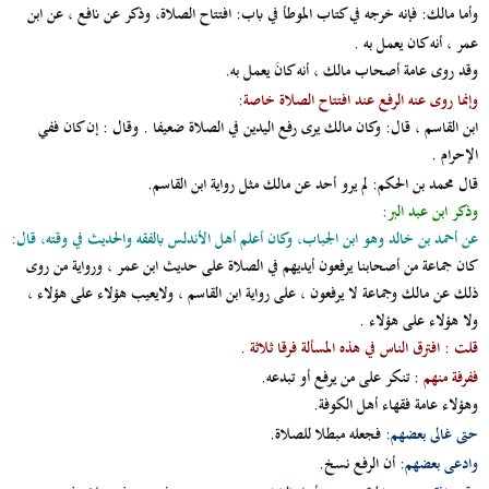
وأما مالك
: فإنه خرجه في كتاب الموطأ في باب: افتتاح الصلاة، وذكر عن نافع ، عن ابن
عمر ، أنه كان يعمل به .
وقد روى عامة أصحاب مالك ، أنه كانَ يعمل به.
وإنما روى عنه الرفع عند افتتاح الصلاة خاصة
:
ابن القاسم ، قال: وكان مالك يرى رفع اليدين في الصلاة ضعيفا . وقال : إن كان ففي
الإحرام .
قال محمد بن الحكم:
لم يرو أحد عن مالك مثل رواية ابن القاسم.
وذكر ابن عبد البر:
عن أحمد بن خالد وهو ابن الجباب، وكان أعلم أهل الأندلس بالفقه والحديث في وقته، قال:
كان جماعة من أصحابنا يرفعون أيديهم في الصلاة على حديث ابن عمر ، ورواية من روى
ذلك عن مالك وجماعة لا يرفعون ، على رواية ابن القاسم ، ولايعيب هؤلاء على هؤلاء ،
ولا هؤلاء على هؤلاء .
قلت : افترق الناس في هذه المسألة فرقا ثلاثة .
ففرفة منهم
: تنكر على من يرفع أو تبدعه.
وهؤلاء عامة فقهاء أهل الكوفة.
حتى غالى بعضهم:
فجعله مبطلا للصلاة.
وادعى بعضهم:
أن الرفع نسخ.