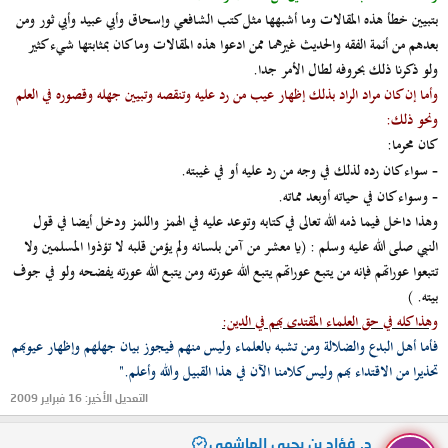
بتبيين خطأ هذه المقالات وما أشبهها مثل كتب الشافعي وإسحاق وأبي عبيد وأبي ثور ومن
بعدهم من أئمة الفقه والحديث غيرهما ممن ادعوا هذه المقالات وما كان بمثابتها شيء كثير
ولو ذكرنا ذلك بحروفه لطال الأمر جدا.
وأما إن كان مراد الراد بذلك إظهار عيب من رد عليه وتنقصه وتبيين جهله وقصوره في العلم
ونحو ذلك:
كان محرما:
سواء كان رده لذلك في وجه من رد عليه أو في غيبته.
-
وسواء كان في حياته أوبعد مماته.
-
وهذا داخل فيما ذمه الله تعالى في كتابه وتوعد عليه في الهمز واللمز ودخل أيضا في قول
النبي صلى الله عليه وسلم :
(يا معشر من آمن بلسانه ولم يؤمن قلبه لا تؤذوا المسلمين ولا
تتبعوا عوراتهم فإنه من يتبع عوراتهم يتبع الله عورته ومن يتبع الله عورته يفضحه ولو في جوف
بيته.
)
وهذا كله في حق العلماء المقتدى بهم في الدين:
فأما أهل البدع والضلالة ومن تشبه بالعلماء وليس منهم فيجوز بيان جهلهم وإظهار عيوبهم
تحذيرا من الاقتداء بهم وليس كلامنا الآن في هذا القبيل والله وأعلم."
التعديل الأخير:
16 فبراير 2009
د. فؤاد بن يحيى الهاشمي