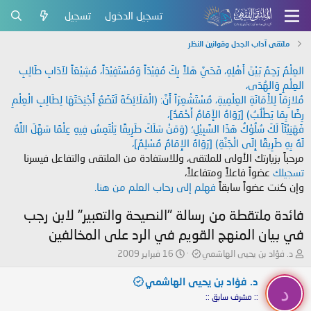
تسجيل الدخول
تسجيل
ملتقى آداب الجدل وقوانين النظر
العِلْمُ رَحِمٌ بَيْنَ أَهْلِهِ، فَحَيَّ هَلاً بِكَ مُفِيْدَاً وَمُسْتَفِيْدَاً، مُشِيْعَاً لآدَابِ طَالِبِ
العِلْمِ وَالهُدَى،
مُلازِمَاً لِلأَمَانَةِ العِلْمِيةِ، مُسْتَشْعِرَاً أَنَّ: (الْمَلَائِكَةَ لَتَضَعُ أَجْنِحَتَهَا لِطَالِبِ الْعِلْمِ
رِضًا بِمَا يَطْلُبُ) [رَوَاهُ الإَمَامُ أَحْمَدُ]،
فَهَنِيْئَاً لَكَ سُلُوْكُ هَذَا السَّبِيْلِ؛ (وَمَنْ سَلَكَ طَرِيقًا يَلْتَمِسُ فِيهِ عِلْمًا سَهَّلَ اللَّهُ
لَهُ بِهِ طَرِيقًا إِلَى الْجَنَّةِ) [رَوَاهُ الإِمَامُ مُسْلِمٌ]،
مرحباً بزيارتك الأولى للملتقى، وللاستفادة من الملتقى والتفاعل فيسرنا
تسجيلك
عضواً فاعلاً ومتفاعلاً،
وإن كنت عضواً سابقاً
فهلم إلى رحاب العلم من هنا.
فائدة ملتقطة من رسالة "النصيحة والتعبير" لابن رجب
في بيان المنهج القويم في الرد على المخالفين
ب
ت
د. فؤاد بن يحيى الهاشمي
16 فبراير 2009
ا
ا
د
ر
د. فؤاد بن يحيى الهاشمي
د
ئ
ي
:: مشرف سابق ::
ا
خ