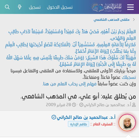
تسجيل الدخول
تسجيل
ملتقى المذهب الشافعي
العِلْمُ رَحِمٌ بَيْنَ أَهْلِهِ، فَحَيَّ هَلاً بِكَ مُفِيْدَاً وَمُسْتَفِيْدَاً، مُشِيْعَاً لآدَابِ طَالِبِ
العِلْمِ وَالهُدَى،
مُلازِمَاً لِلأَمَانَةِ العِلْمِيةِ، مُسْتَشْعِرَاً أَنَّ: (الْمَلَائِكَةَ لَتَضَعُ أَجْنِحَتَهَا لِطَالِبِ الْعِلْمِ
رِضًا بِمَا يَطْلُبُ) [رَوَاهُ الإَمَامُ أَحْمَدُ]،
فَهَنِيْئَاً لَكَ سُلُوْكُ هَذَا السَّبِيْلِ؛ (وَمَنْ سَلَكَ طَرِيقًا يَلْتَمِسُ فِيهِ عِلْمًا سَهَّلَ اللَّهُ
لَهُ بِهِ طَرِيقًا إِلَى الْجَنَّةِ) [رَوَاهُ الإِمَامُ مُسْلِمٌ]،
مرحباً بزيارتك الأولى للملتقى، وللاستفادة من الملتقى والتفاعل فيسرنا
تسجيلك
عضواً فاعلاً ومتفاعلاً،
وإن كنت عضواً سابقاً
فهلم إلى رحاب العلم من هنا.
من يُطلق عليه: أبو علي، في المذهب الشافعي.
ب
ت
أ.د. عبدالحميد بن صالح الكراني
28 فبراير 2009
ا
ا
د
ر
أ.د. عبدالحميد بن صالح الكراني
ئ
ي
:: المشرف العام ::
طاقم الإدارة
ا
خ
ل
ا
م
ل