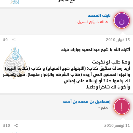
نفع الله بكم
نايف المحمد
ن
:: مخالف لميثاق التسجيل ::
15 فبراير 2010
#9
أثابك الله يا شيخ عبدالحميد وبارك فيك
وهنا طلب لو تكرمت
أريد رسالة تحقيق كتاب: (الابتهاج شرح المنهاج) و كتاب (كفاية النبيه)
والجزء المحقق الذي أريده (كتاب الشركة والإقرار منهما)، فهل يتسيسر
لك رفعها هنا؟ أو إرساله على إميلي.
وأكون لك شاكرا وداعيا.
إسماعيل بن محمد بن أحمد
إ
:: متابع ::
11 نوفمبر 2010
#10