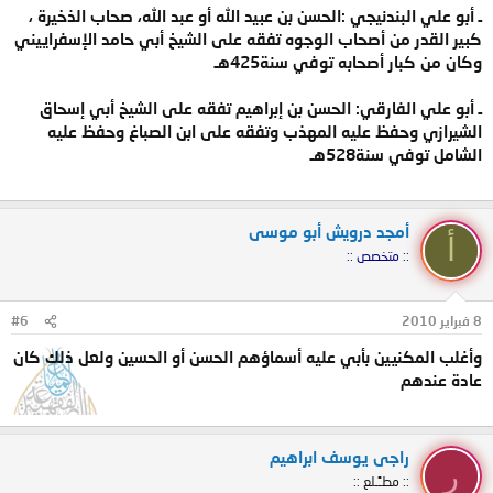
ـ أبو علي البندنيجي :الحسن بن عبيد الله أو عبد الله، صحاب الذخيرة ،
كبير القدر من أصحاب الوجوه تفقه على الشيخ أبي حامد الإسفراييني
وكان من كبار أصحابه توفي سنة425هـ
ـ أبو علي الفارقي: الحسن بن إبراهيم تفقه على الشيخ أبي إسحاق
الشيرازي وحفظ عليه المهذب وتفقه على ابن الصباغ وحفظ عليه
الشامل توفي سنة528هـ
أمجد درويش أبو موسى
أ
:: متخصص ::
8 فبراير 2010
#6
وأغلب المكنيين بأبي عليه أسماؤهم الحسن أو الحسين ولعل ذلك كان
عادة عندهم
راجى يوسف ابراهيم
ر
:: مطـًـلع ::