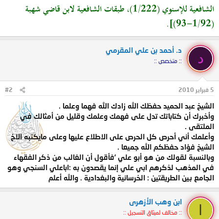
الشافعية للإسنوي (1/222)، طبقات الشافعية لابن قاضي شهبة
(1/92-93)].
د. أحمد بن علي المقرمي
د
:: متخصص ::
5 فبراير 2010
#2
الشيخ عبد الحميد حفظك الله زادك الله فهما وعلما .
وأخبرك أن كتاباتك تدل على فهمك وعلمك وقليل من أمثالك في
الملتقى .
وأعلمك أني أحرص كل الحرص على الاطلاع عليها وعلى مايكتبه الاخ
الشيخ فؤاد حفظكم الله جميعا .
وبالنسبة لقولك من هو أبو علي ’فأقول أن الغالب من ذكر الفقهاء
في المذهب لذكرهم ابي علي إنما يقصدون به :اباعلي السنجي وهو
الجامع بين الطريقتين : الخرسانية والبغدادية . والله أعلم
ابن وهب الأزهرى
ا
:: مخالف لميثاق التسجيل ::