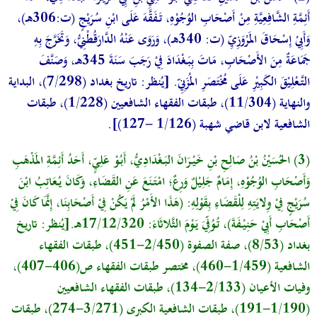
أَئِمَّةِ الشَّافِعِيَّةِ مِنْ أَصْحَابِ الوُجُوْهِ، تَفَقَّهَ عَلَى ابْنِ سُرَيْجٍ (ت:306هـ)،
وَأَبِيْ إِسْحَاقَ المَرْوَزِيِّ (ت: 340هـ)، وَرَوَى عَنْهُ الدَّارَقُطْنِيُّ، وَتَخَرَّجَ بِهِ
جَمَاعَةٌ مِنَ الأَصْحَابِ، مَاتَ بِبَغْدَادَ فِيْ رَجَبَ سَنَةَ 345هـ، وَصَنَّفَ
التَّعْلِيْقَ الكَبِيْرِ عَلَى مُخْتَصَرِ المُزَنِيِّ. [يُنظر: تاريخ بغداد (7/298)، البداية
والنهاية (11/304)، طبقات الفقهاء الشافعيين (1/228)، طبقات
الشافعية لابن قاضي شهبة (1/126 -127)].
(3) الحُسَيْنُ بْنُ صَالِحِ بْنِ خَيْرَانَ البَغْدَادِيُّ، أَبُوْ عَلِيٍّ، أَحَدُ أَئِمَّةِ المَذْهَبِ
وَأَصْحَابِ الوُجُوْهِ، إِمَامٌ جَلِيْلٌ وَرِعٌ؛ امْتَنَعَ عَنِ القَضَاءِ، وَكَانَ يُعَاتِبُ ابْنَ
سُرَيْجٍ فِيْ وِلايَتِهِ لِلْقَضَاءِ بِقَوْلِهِ: (هَذَا الأَمْرُ لَمْ يَكُنْ فِيْ أَصْحَابِنَا، إِنَّمَا كَانَ فِيْ
أَصْحَابِ أَبِيْ حَنِيْفَةَ)، تُوُفِّيَ يَوْمَ الثَّلاثَاءَ: 17/12/320هـ.[يُنظر: تاريخ
بغداد (8/53)، صفة الصفوة (2/450-451)، طبقات الفقهاء
الشافعية (1/459-460)، مختصر طبقات الفقهاء ص(406-407)،
وفيات الأعيان (2/133-134)، طبقات الفقهاء الشافعيين
(1/190-191)، طبقات الشافعية الكبرى (3/271-274)، طبقات