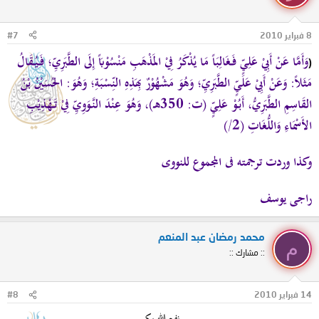
8 فبراير 2010
#7
وَأَمَّا
عَنْ أَبِيْ عَلِيٍّ
فَغَالِبَاً مَا يُذْكَرُ فِيْ المَذْهَبِ مَنْسُوْبَاً إِلَى الطَّبَرِيِّ؛ فَيُقَالُ
(
مَثَلاً: وَعَنْ
أَبِيْ عَلَيٍّ الطَّبَرِيِّ
؛ وَهُوَ مَشْهُوْرٌ بِهَذِهِ النِّسْبَةِ؛ وَهُوَ: الحُسَيْنُ بْنُ
القَاسِمِ الطَّبَرِيُّ، أَبُوْ عَلِيٍّ (ت: 350هـ)، وَهُوَ عِنْدَ النَّوَوِيِّ فِيْ تَهْذِيْبِ
الأَسْمَاءِ وَاللُّغَاتِ (2/)
وكذا وردت ترجمته فى المجموع للنووى
راجى يوسف
محمد رمضان عبد المنعم
م
:: مشارك ::
14 فبراير 2010
#8