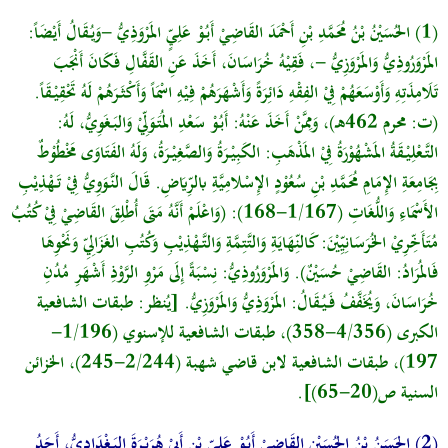
(1)
الحُسَيْنُ بْنُ مُحَمَّدِ بْنِ أَحْمَدَ القَاضِيْ أَبُوْ عَلِيٍّ المَرْوَذِيُّ -وَيُقَالُ أَيْضَاً:
المَرْوَرُوذِيُّ وَالمَرْوَزِيُّ -، فَقِيْهُ خُرَاسَانَ، أَخَذَ عَنِ القَفَّالِ فَكَانَ أَنْجَبَ
تَلَامِذَتِهِ وَأَوْسَعَهُمْ فِيْ الفِقْهِ دَائِرَةً وَأَشْهَرَهُمْ فِيْهِ اسْمَاً وَأَكْثَرَهُمْ لَهُ تَحْقِيْقَاً.
(ت: محرم 462هـ)، وَمِمَّنْ أَخَذَ عَنْهُ: أَبُوْ سَعْدِ المُتَوَلِّيْ وَالبَغَوِيُّ،
لَهُ:
التَّعْلِيْقَةُ المَشْهُوْرَةُ فِيْ المَذْهَبِ: الكَبِيْرَةُ وَالصَّغِيْرَةُ، وَلَهُ الفَتَاوَى مَخْطُوْطٌ
بِجَامِعَةِ الإِمَامِ مُحَمَّدِ بْنِ سُعُوْدٍ الإِسْلامِيَّةِ بالرِّيَاضِ.
قَالَ النَّوَوِيُّ
فِيْ تَهْذِيْبِ
الأَسْمَاءِ وَاللُّغَاتِ (1/167-168)
:
(وَاعْلَمْ أَنَّهُ مَتَى أُطْلِقَ القَاضِيْ فِيْ كُتُبُ
مُتَأَخِّرِيْ الخُرَسَانِيِّيْنَ: كَالنِّهَايَةِ وَالتَّتِمَّةِ وَالتَّهْذِيْبِ وَكُتُبِ الغَزَالِيِّ وَنَحْوِهَا
فَالمُرَادُ: القَاضِيْ حُسَيْنٌ).
وَالمَرْوَرُوذِيُّ:
نِسْبَةً إِلَى مَرْوِ الرَّوْذِ أَشْهَرِ مُدُنِ
خُرَاسَانَ، وَيُخَفَّفُ فَيُقَالُ:
المَرْوَذِيُّ وَالمَرْوَزِيُّ.
[يُنظر: طبقات الشافعية
الكبرى (4/356-358)، طبقات الشافعية للإسنوي (1/196-
197)، طبقات الشافعية لابن قاضي شهبة (2/244-245)، الخزائن
السنية ص(20-65)].
(2) الحَسَنُ بْنُ الحُسَيْنِ القَاضِيْ أَبُوْ عَلِيِّ بْنِ أَبِيْ هُرَيْرَةَ البَغْدَادِيُّ، أَحَدُ