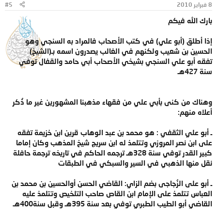
8 فبراير 2010
#5
بارك الله فيكم
إذا أطلق (أبو علي) في كتب الأصحاب فالمراد به السنجي وهو
الحسين بن شعيب ولكنهم في الغالب يصدرون اسمه بـ(الشيخ)
تفقه أبو علي السنجي بشيخي الأصحاب أبي حامد والقفال توفي
سنة 427هـ
وهناك من كنى بأبي علي من فقهاء مذهبنا المشهورين غير ما ذُكر
أعلاه منهم:
ـ أبو علي الثقفي : هو محمد بن عبد الوهاب قرين ابن خزيمة تفقه
على ابن نصر المروزي وتتلمذ له ابن سريج شيخ المذهب وكان إماما
كبير القدر توفي سنة 328هـ ترجمه الحاكم في تاريخه ترجمة حافلة
نقل منها الذهبي في السير والسبكي في الطبقات
ـ أبو على الزُجاجى بضم الزاي: القاضي الحسن أوالحسين بن محمد بن
العباس تتلمذ على الإمام ابن القاص صاحب التلخيص وتتلمذ عليه
القاضي أبو الطيب الطبري توفي بعد سنة 395هـ وقبل سنة400هـ