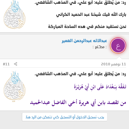
رد: من يُطلق عليه: أبو علي، في المذهب الشافعي.
بارك الله فيك شيخنا عبد الحميد الكراني
نحن نستفيد منكم في هده الساحة المباركة
عبدالاله عبدالرحمن العمير
ع
:: مطـًـلع ::
11 نوفمبر 2010
#11
رد: من يُطلق عليه: أبو علي، في المذهب الشافعي.
تَفَقَّهَ بِبَغْدَادَ عَلَى ابْنِ أَبِيْ هُرَيْرَةَ
من تقصد بابن أبي هريرة أخي الفاضل عبدالحميد
يجب تسجيل الدخول أو التسجيل كي تتمكن من الرد هنا.