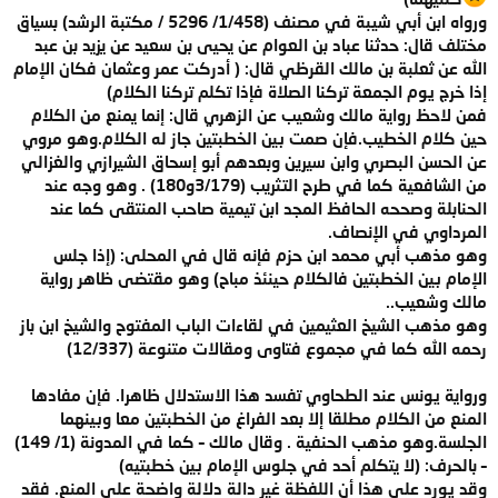
ورواه ابن أبي شيبة في مصنف (1/458/ 5296 / مكتبة الرشد) بسياق
مختلف قال: حدثنا عباد بن العوام عن يحيى بن سعيد عن يزيد بن عبد
الله عن ثعلبة بن مالك القرظي قال: ( أدركت عمر وعثمان فكان الإمام
إذا خرج يوم الجمعة تركنا الصلاة فإذا تكلم تركنا الكلام)
فمن لاحظ رواية مالك وشعيب عن الزهري قال: إنما يمنع من الكلام
حين كلام الخطيب.فإن صمت بين الخطبتين جاز له الكلام.وهو مروي
عن الحسن البصري وابن سيرين وبعدهم أبو إسحاق الشيرازي والغزالي
من الشافعية كما في طرح التثريب (3/179و180) . وهو وجه عند
الحنابلة وصححه الحافظ المجد ابن تيمية صاحب المنتقى كما عند
المرداوي في الإنصاف.
وهو مذهب أبي محمد ابن حزم فإنه قال في المحلى: (إذا جلس
الإمام بين الخطبتين فالكلام حينئذ مباح) وهو مقتضى ظاهر رواية
مالك وشعيب..
وهو مذهب الشيخ العثيمين في لقاءات الباب المفتوح والشيخ ابن باز
رحمه الله كما في مجموع فتاوى ومقالات متنوعة (12/337)
ورواية يونس عند الطحاوي تفسد هذا الاستدلال ظاهرا. فإن مفادها
المنع من الكلام مطلقا إلا بعد الفراغ من الخطبتين معا وبينهما
الجلسة.وهو مذهب الحنفية . وقال مالك – كما في المدونة (1/ 149)
– بالحرف: (لا يتكلم أحد في جلوس الإمام بين خطبتيه)
وقد يورد على هذا أن اللفظة غير دالة دلالة واضحة على المنع. فقد