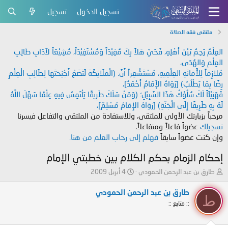
تسجيل الدخول
تسجيل
ملتقى فقه الصلاة
العِلْمُ رَحِمٌ بَيْنَ أَهْلِهِ، فَحَيَّ هَلاً بِكَ مُفِيْدَاً وَمُسْتَفِيْدَاً، مُشِيْعَاً لآدَابِ طَالِبِ
العِلْمِ وَالهُدَى،
مُلازِمَاً لِلأَمَانَةِ العِلْمِيةِ، مُسْتَشْعِرَاً أَنَّ: (الْمَلَائِكَةَ لَتَضَعُ أَجْنِحَتَهَا لِطَالِبِ الْعِلْمِ
رِضًا بِمَا يَطْلُبُ) [رَوَاهُ الإَمَامُ أَحْمَدُ]،
فَهَنِيْئَاً لَكَ سُلُوْكُ هَذَا السَّبِيْلِ؛ (وَمَنْ سَلَكَ طَرِيقًا يَلْتَمِسُ فِيهِ عِلْمًا سَهَّلَ اللَّهُ
لَهُ بِهِ طَرِيقًا إِلَى الْجَنَّةِ) [رَوَاهُ الإِمَامُ مُسْلِمٌ]،
مرحباً بزيارتك الأولى للملتقى، وللاستفادة من الملتقى والتفاعل فيسرنا
تسجيلك
عضواً فاعلاً ومتفاعلاً،
وإن كنت عضواً سابقاً
فهلم إلى رحاب العلم من هنا.
إحكام الزمام بحكم الكلام بين خطبتي الإمام
ب
ت
طارق بن عبد الرحمن الحمودي
4 أبريل 2009
ا
ا
د
ر
طارق بن عبد الرحمن الحمودي
ط
ئ
ي
:: متابع ::
ا
خ
ل
ا
م
ل