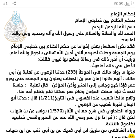
4 أبريل 2009
#1
و
ب
ض
د
إحكام الزمام
و
ء
بحكم الكلام بين خطبتي الإمام
ع
بسم الله الرحمن الرحيم
الحمد لله والصلاة والسلام على رسول الله وآله وصحبه ومن والاه
أما بعد:
فقد تكرر استفسار بعض إخواننا عن حكم الكلام بين خطبتي الإمام
يوم الجمعة وكنت أخبرهم أنني أدين الله تعالى بالجواز والله أعلم.
ورأيت أن أحرر ذلك في رسالة ينتفع بها غيري فقلت:
الأصل في ذلك أحاديث:
منها ما رواه مالك في الموطأ (233) حدثنا الزهري عن ثعلبة بن أبي
مالك : أنهم كانوا زمان عمر بن الخطاب يصلون يوم الجمعة حتى يخرج
عمر فإذا خرج وجلس إلى المنبر وأذن المؤذن - قال ثعلبة - : جلسنا
نتحدث فإذا سكت المؤذن وقام عمر سكتنا فلم يتكلم أحد منا .
وتابع مالكا شعيب عند الفسوي في التاريخ(1/211) قال : حدثنا أبو
اليمان اخبرنا شعيب عن الزهري .
ورواه الطحاوي في شرح معاني الآثار (1/370) يونس عن بن شهاب
لكن قال : ( ثم إذا نزل عمر رضي الله عنه عن المنبر وقضى خطبتيه
تكلموا) بالتثنية.
وزاد الشافعي من طريق ابن أبي فديك عن بن أبي ذئب عن ابن شهاب
كلتيهما)