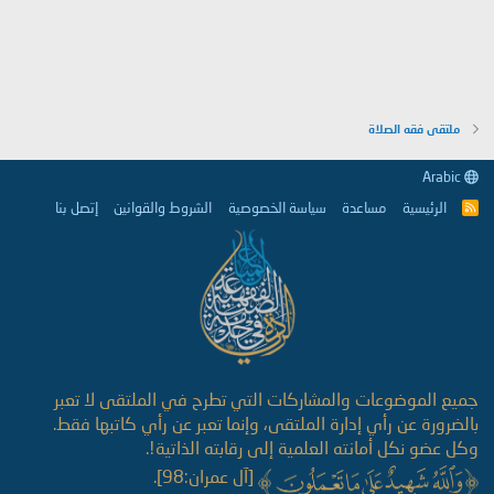
ملتقى فقه الصلاة
Arabic
الرئيسية
مساعدة
سياسة الخصوصية
الشروط والقوانين
إتصل بنا
R
S
S
جميع الموضوعات والمشاركات التي تطرح في الملتقى لا تعبر
بالضرورة عن رأي إدارة الملتقى، وإنما تعبر عن رأي كاتبها فقط.
وكل عضو نكل أمانته العلمية إلى رقابته الذاتية!.
[آل عمران:98].