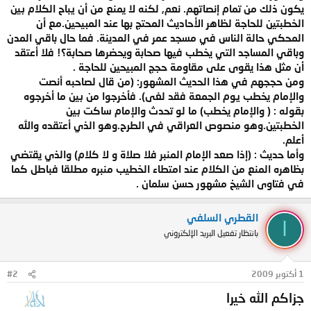
يكون ذلك من تمام إنصاتهم. نعم, لكنه لا يمنع من أن يباح الكلام بين
الخطبتين للحاجة لظاهر الأحاديث المحتج بها عند المبيحين.مع أن
المحكي حالة الناس في مسجد عمر في المدينة. فما حال باقي المدن
وباقي المساجد التي يخطب فيها صحابة ويحضرها صحابة؟! فلا أعتقد
أن مثل هذا يقوى على مقاومة حجج المبيحين للحاجة .
ومن حججهم في هذا الحديث المشهور: (من قال لصاحبه أنصت
والإمام يخطب يوم الجمعة فقد لغى). فأخرجوا من بين ما أخرجوه
بقوله : ( والإمام يخطب) ما لو تحدث والإمام ساكت بين
الخطبتين.وهو منصوص العراقي في الطرح.وهو الذي أعتقده والله
أعلم.
وأما حديث : (إذا صعد الإمام المنبر فلا صلاة و لا كلام) والذي يقتضي
بظاهره المنع من الكلام عند امتطاء الخطيب منبره مطلقا فباطل كما
في فتاوى الشيخ مشهور حسن سلمان .
القطري السلفي
ا
بانتظار تفعيل البريد الإلكتروني
1 أكتوبر 2009
#2
جزاكم الله خيرا