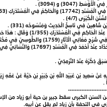
نِ شَاهِينَ فِي نَاسِخٌ الْحَدِيث وَمَنْسُوخَه (331) .
- عثمان بْنِ عُمَرَ بْنِ فَارِسٍ عِنْدَ الْح
ثَارِ (1759) والطُّوسِيّ فِي مُخْتَصَرِ الْأَحْكَام (931) .
َ ذِكْرُهُ عِنْدَ التِّرْمِذِيِّ .
َنْ سَعِيدِ بْنِ عُبَيْدِ اللَّهِ بْنِ جُبَيْرٍ بْنِ حَيَّةَ عَنْ عَمِّهِ زِيَادِ
 .
-----------------------
 السنن الكبرى سقط جبير بن حية أبو زياد من ال
 في التحفة بأن زياد لم يقل عن أبيه.