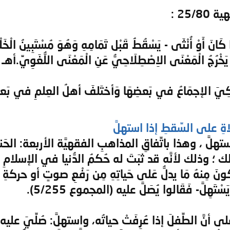
25 :
ا كَانَ أَوْ أُنْثَى - يَسْقُطُ قَبْل تَمَامِهِ وَهُوَ مُسْتَبِينُ الْخَل
خْرُجُ الْمَعْنَى الاِصْطِلَاحِيُّ عَنِ الْمَعْنَى اللُّغَوِيِّ.أهـ
ِيَ الإجمَاعُ في بَعضِهَا وَأختَلفَ أهلُ العِلمِ في بَعض
ةِ على السِّقطِ إذا استهلَّ
لَّ ، وهذا باتِّفاقِ المذاهبِ الفقهيَّة الأربعة: الحَنفيَّ
؛ وذلك لأنَّه قد ثبَتَ له حُكمُ الدُّنيا في الإسلامِ وا
مِنهُ مَا يدلُّ عَلى حَياتِهِ مِن رَفْعِ صوتٍ أو حركةِ عُضْ
َهِلَّ- فَقَالوا يُصَلَّ عليه (المجموع 5/255).