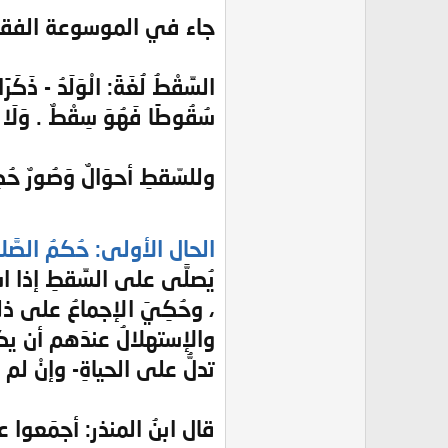
جاء في الموسوعة الفقهية /80
السِّقْطُ لُغَةً: الْوَلَدُ - ذَكَرً
سُقُوطًا فَهُوَ سِقْطٌ . وَلَا يَ
وللسّقطِ أحوَالٌ وَصُورٌ حُك
الحال الأولى: حُكمُ الصَّلا
يُصلَّى على السِّقطِ إذا استه
، وحُكِيَ الإجماعُ على ذلك 
والإستهلالُ عندَهم أن يكونَ 
تدلُّ على الحياةِ- وإنْ لم يَسْت