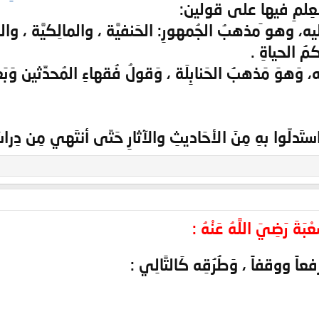
عِلمِ فيها على قولين:
يه، وهو َمذهبُ الجُمهورِ: الحَنفيَّة ، والمالِكيَّة ، 
مُ الحياةِ .
، وَهوَ مَذهبُ الحَنابِلَة ، وَقولُ فُقهاءِ المُحدِّثين 
استَدلّوا بهِ مِنَ الأحَاديثِ والآثارِ حَتّى أنتَهي مِن دِرا
بَةَ رَضِيَ اللَّهُ عَنْهُ :
 رفعاً ووقفاً ، وَطُرُقِه كَالتَّالِي :