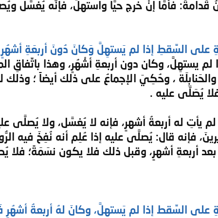
ِ على السِّقطِ إذا لم يَستهِلَّ وَكانَ دُونَ أربعَةِ أشهُرٍ
 لم يستهِلَّ، وكان دون أربعةِ أشْهُرٍ، وهذا باتِّفاقِ المذ
 ، والحَنابِلَة ، وحُكِيَ الإجماعُ على ذلك أيضاً ؛ وذلك لأ
ا يُصَلَّى عليه .
ن لم يأتِ له أربعةُ أشهرٍ، فإنه لا يُغسَّل، ولا يُصلَّى 
رينَ، فإنه قال: يُصلَّى عليه إذا عُلِم أنه نُفِخَ فيه ا
ُ إلَّا بعد أربعةِ أشهرٍ، وقبل ذلك فلا يكون نسَمَةً؛ فلا 
ِ على السِّقط إذا لم يَستهلَّ، وكانَ لهُ أربعةُ أشهُرٍ فَأ