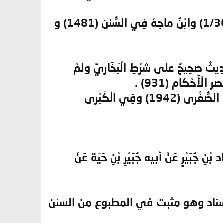
- روح بْنُ عُبَادَةَ عِنْدَ أَحْمَدَ فِي الْمُسْنَدِ (17742) وَالْحَاكِمُ فِي الْمُسْتَدْرَكِ (1/363) وَابْنُ مَاجَهْ فِي السُّنَنِ (1481) و
َاكِمِ فِي الْمُسْتَدْرَكِ (1/355) وَقَال : هَذَا حَدِيثٌ صَحِيحٌ عَلَى شَرْطِ الْبُخَارِيِّ وَلَمْ
- عبدُ الْوَاحِدِ بْنُ وَاصْل الْحَدَّاد عِنْدَ أَحْمَدَ فِي الْمُسْنَدِ (17697) وَالنَّسَائِيُّ فِي الصُّغْرَى (1942) وَفِي الْكُبْرَى
 بْنِ جُبَيْرٍ عَنْ أَبِيهِ جُبَيْرِ بْنِ حَيَّةَ عَنْ
إسناد وهو مثبت في المطبوع من السنن