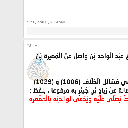
التعديل الأخير:
7 نوفمبر 2021
#3
ُنَنِ الصُّغْرَى (1942) وَفِي الْكُبْرَى (2080) مِنْ طَرِيقِ عَبْدِ الْوَاحِدِ بْن وَاصِلٍ عَنْ الْمُغِيرَةِ بْنِ
وَأَخْرَجَهُ أَحْمَدُ فِي مُسْنَدِهِ (17709) وَمِنْ طَرِيقِهِ ابْنُ الْجَوْزِيّ فِي التَّحْقِيقِ فِي مَسَائِل الْخِلَافِ (1006) و (1029) ،
ُصَلَّى عَلَيْهِ وَيُدْعَى لِوَالِدَيْهِ بِالْمَغْفِرَةِ