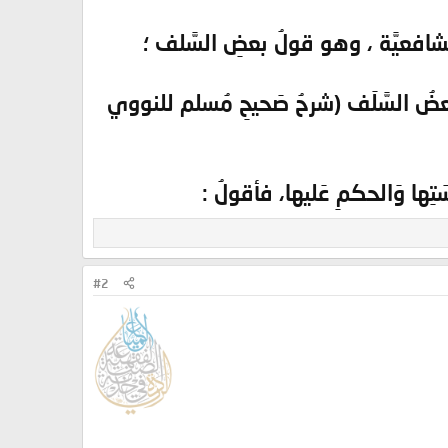
والشافعيَّة ، وهو قولُ بعضِ السَّلف ؛
وَبَعضُ السَّلَف (شرحُ صَحيحِ مُسلم للنووي
سَتِها وَالحكمِ عَليها، فأقولُ :
#2