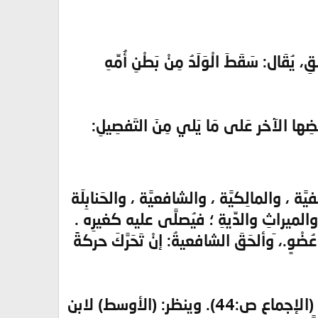
ْقِ، يُقَال: سَقَطَ الْوَلَدُ مِنْ بَطْنِ أُمِّهِ
ِها الآخر عَلى مَا يَلي مِنَ التَفصِيلِ:
ة ، والمالِكيَّة ، والشافعيَّة ، والحَنابِلَة
لميراثِ والدِّيةِ ؛ فيُصلَّى عليه كغيرِه .
وٍ.، َوألحَقَ الشافعيةُ: إنْ تَحَرَّكَ حركةً
قال ابنُ المنذر: أجمَعوا على أنَّ الطِّفلَ إذا عُرِفَتْ حياتُه، واستهلَّ: صُلِّيَ عليه (الإجماع ص:44). وينظر: (الأوسط) لابن