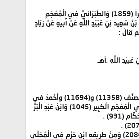
أَخْرَجَهَا التِّرْمِذِيُّ فِي سُنَنِهِ (1031) وَالطَّحَاوِيُّ فِي شَرْحِ مَعَانِي الْآثَارِ مختصراً (1859) وَالطَّبَرَانِيُّ فِي الْمُعْجَمِ
قَاتِ الْمُحَدِّثِين بِأَصْبَهَان (76) عَنْ إِسْمَاعِيلَ بْنُ سَعِيد بْنِ عُبَيْدِ اللَّهِ عَنْ أَبِيهِ عَنْ زِيَادِ
َمَ قَالَ :
عُبَيْدِ اللَّهِ .أهـ
- وكيعُ بْنُ الْجَرَّاحِ عِنْدَ ابْنِ حِبَّانَ فِي صَحِيحِهِ (3049) وَابْنُ أَبِي شَيْبَةَ فِي الْمُصَنِّفِ (11358) و(11694) وَأَحْمَدُ فِي
الْمُسْنَدِ (17742) وَابْنُ الْمُنْذِرِ فِي الْأَوْسَطِ (3047) و (3094) وَالطَّبَرَانِيُّ فِي الْمُعْجَمِ الْكَبِير (1045) وَابْنُ عَبْدِ الْبَرِّ
- خالد بْنِ الْحَارِثِ عِنْدَ النَّسَائِيّ فِي الْمُجْتَبَى (1948) وَفِي السُّنَنِ الْكُبْرَى (2086) وَمِنْ طَرِيقِهِ ابْنِ حَزْمٍ فِي الْمُحَلَّى