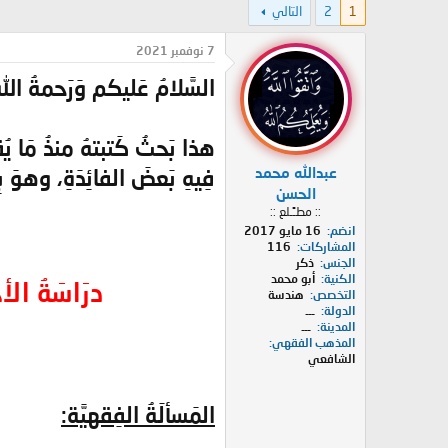
1
2
التالي
د
ر
ئ
ي
ا
خ
7 نوفمبر 2021
ل
ا
السَّلامُ عَليكم وَرَحمةُ اللهِ 
م
ل
و
ب
ض
د
و
ء
هذا بَحثُ كَتبتهُ منذُ مَا يُ
ع
عبدالله محمد
فِيهِ بَعضَ الفائِدَةِ، وهوَ ب
الحسن
:: مطـًـلع ::
انضم
16 مايو 2017
المشاركات
116
الجنس
ذكر
الكنية
أبو محمد
درَاسَةُ الأحَ
التخصص
هندسة
الدولة
ـــ
المدينة
ـــ
المذهب الفقهي
الشافعي
المَسألَةُ الفِقهيَّة: