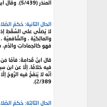
المنذر (5/439). وقال ابنُ قُدامةَ: فأمَّا إنْ خرج حيًّا واستهلَّ، فإنَّه يُغسَّلُ ويُصلَّى عليه، بغيرِ خلاف (المغني 2/389).
الحال الثانية: حُكمُ الصَّلاة
لا يُصَلَّى على السِّقْطِ إذا
والمالِكيَّة ، والشَّافعيَّة
فهو كالجماداتِ والدَّمِ، فل
قال ابنُ قُدامةَ: فأمَّا مَ
فيه خلافًا، إلَّا عن ابن سي
أنَّه لا يُنفَخُ فيه الرُّوح
2/389).
الحال الثالثة: حُكمُ الصَّلاة