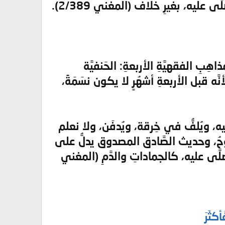
اهِبِ الفقهيَّةِ الأربعةِ: الحَنفيَّة
نَّه قبل الأربعةِ أشهُرٍ لا يكون نسَمَةً،
عليه، ويُلفُّ في خِرقة، ويُدفَن، ولا نعلم
لرُّوحُ، وحديث الصَّادق المصدوق يدلُّ على
يُصلَّى عليه، كالجماداتِ والدَّمِ (المغني
كثَرَ