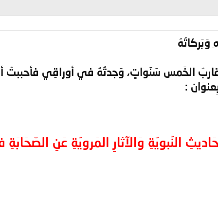
وَبَركاتُهُ
قاربُ الخَمس سَنَواتٍ، وَجدتُهُ في أوراقِي فأحببتُ أن أرفَع
ِعنوَان :
اديثِ النَّبويَّةِ وَالآثارِ المَرويَّةِ عَنِ الصَّحَابَة