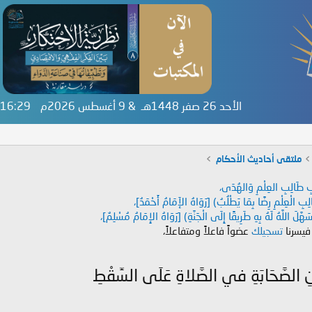
الأحد 26 صفر 1448هـ & 9 أغسطس 2026م
1:16:30
ملتقى أحاديث الأحكام
دَابِ طَالِبِ العِلْمِ وَالهُدَى،
طَالِبِ الْعِلْمِ رِضًا بِمَا يَطْلُبُ) [رَوَاهُ الإَمَامُ أَحْمَدُ]،
هَّلَ اللَّهُ لَهُ بِهِ طَرِيقًا إِلَى الْجَنَّةِ) [رَوَاهُ الإِمَامُ مُسْلِمٌ]،
 فيسرنا
تسجيلك
عضواً فاعلاً ومتفاعلاً،
عَنِ الصَّحَابَةِ في الصَّلاةِ عَلَى السِّقْطِ