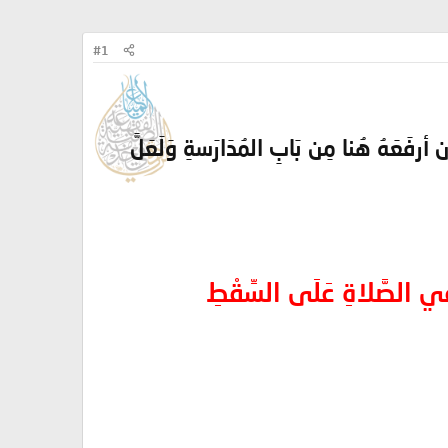
#1
َهُ هُنا مِن بَابِ المُدَارَسةِ وَلَعَلَّ
ِ في الصَّلاةِ عَلَى السِّقْطِ