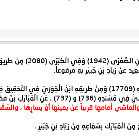
وَرَوَاهُ النَّسَائِيُّ فِي السّ
َعِيد عَنْ زِيَادِ بْنِ جُبَيْرٍ بِهِ مرفوعاً.
نُ فَضَالَةَ عَنْ زِيَادِ بْنِ جُبَيْرٍ بِه مرفوعاً ، بِلَفْظ :
َالْمَاشِي أمامَها قريباً عَنْ يَمِينِهَا أَوْ يَسَارِهَا ، وَالسِّقْطُ ي
مِنْ الْمُبَارَك بِسَمَاعِهِ مِنْ زِيَادِ بْنِ جُبَيْرٍ .