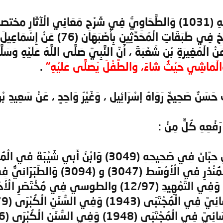
الْكَبِير (1046) وَأَبُو الشَّيْخِ فِي طَبَ
 عَنْ الْمُغِيرَةِ بْنِ شُعْبَةَ ، أَنَّ النَّبِيَّ صَلَّى اللَّهُ عَلَيْهِ وَسَلّ
وَالْمَاشِي حَيْثُ شَاءَ، وَالطِّفْلُ يُصَلَّى عَلَيْهِ"
.
 حَسَنٌ صَحِيحٌ رَوَاهُ إسْرَائِيل ، وَغَيْرُ وَاحِدٍ ، عَنْ سَعِيدِ بْنِ 
ْعِهِ كُلٌّ مِنْ :
َى (1943) وَفِي السُّنَنِ الْكُبْرَى (2079) .