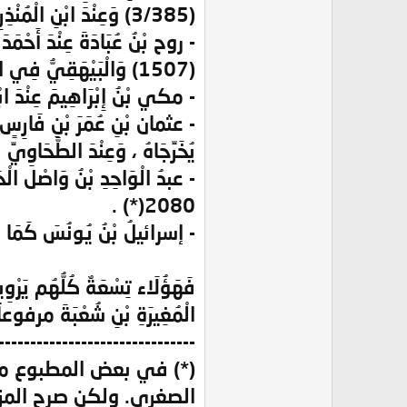
(3/385) وَعِنْدَ ابْنِ الْمُنْذِرِ فِي الْأَوْسَطِ (3047) و (3094) .
(1507) وَالْبَيْهَقِيُّ فِي السُّنَنِ الْكُبْرَى (4/7) .
- مكي بْنُ إِبْرَاهِيمَ عِنْدَ ابْ
يُخَرِّجَاهُ ، وَعِنْدَ الطَّحَاوِيِّ فِي شَرْحِ مَعَانِي الْآ
2080(*) .
- إسرائيلُ بْنُ يُونُسَ كَمَا سَبَق
فَهَؤُلَاء تِسْعَةٌ كُلُّهُم يَرْوِيهِ ع
الْمُغِيرَةِ بْنِ شُعْبَةَ مرفوعاً
-------------------------------
(*) في بعض المطبوع من
الصغرى. ولكن صرح المزي