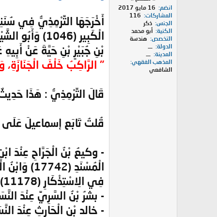
انضم
16 مايو 2017
المشاركات
116
الجنس
ذكر
الكنية
أبو محمد
التخصص
هندسة
الدولة
ـــ
بْنِ جُبَيْرٍ بْنِ حَيَّةَ عَنْ أَبِيهِ
المدينة
ـــ
" الرَّاكِبُ خَلْفَ الْجَنَازَةِ، 
المذهب الفقهي
الشافعي
قَالَ التِّرْمِذِيُّ : هَذَا حَدِيثٌ
قُلتُ تَابَع إسماعيلَ عَلَى رَف
فِي الِاسْتِذْكَارِ (11178) وَفِي التَّمْهِيدِ (12/97) والطوسي فِي مُخْتَصَرِ الْأَحْكَام (931) .
- بشرُ بْنُ السَّرِيِّ عِنْدَ النَّسَائِيّ فِي الْمُجْتَب