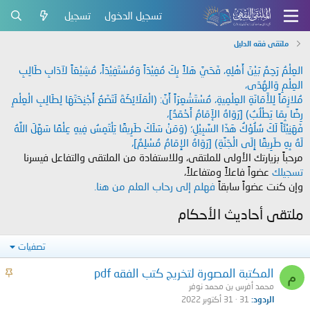
تسجيل الدخول
تسجيل
ملتقى فقه الدليل
العِلْمُ رَحِمٌ بَيْنَ أَهْلِهِ، فَحَيَّ هَلاً بِكَ مُفِيْدَاً وَمُسْتَفِيْدَاً، مُشِيْعَاً لآدَابِ طَالِبِ
العِلْمِ وَالهُدَى،
مُلازِمَاً لِلأَمَانَةِ العِلْمِيةِ، مُسْتَشْعِرَاً أَنَّ: (الْمَلَائِكَةَ لَتَضَعُ أَجْنِحَتَهَا لِطَالِبِ الْعِلْمِ
رِضًا بِمَا يَطْلُبُ) [رَوَاهُ الإَمَامُ أَحْمَدُ]،
فَهَنِيْئَاً لَكَ سُلُوْكُ هَذَا السَّبِيْلِ؛ (وَمَنْ سَلَكَ طَرِيقًا يَلْتَمِسُ فِيهِ عِلْمًا سَهَّلَ اللَّهُ
لَهُ بِهِ طَرِيقًا إِلَى الْجَنَّةِ) [رَوَاهُ الإِمَامُ مُسْلِمٌ]،
مرحباً بزيارتك الأولى للملتقى، وللاستفادة من الملتقى والتفاعل فيسرنا
تسجيلك
عضواً فاعلاً ومتفاعلاً،
وإن كنت عضواً سابقاً
فهلم إلى رحاب العلم من هنا.
ملتقى أحاديث الأحكام
تصفيات
م
المكتبة المصورة لتخريج كتب الفقه pdf
م
ث
محمد أفرس بن محمد نوفر
الردود
31
31 أكتوبر 2022
ب