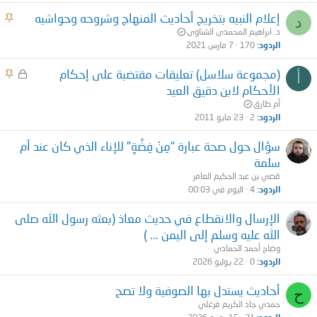
ت
م
إعلام النبيه بتخريج أحاديث المنهاج وشروحه وحواشيه
د
ث
د. ابراهيم المحمدى الشناوى
الردود
170
7 مارس 2021
ب
ت
م
م
(مجموعة سلاسل) تعليقات مقتضبة على إحكام
أ
غ
ث
الأحكام لابن دقيق العيد
ل
ب
أم طارق
ق
ت
الردود
2
23 مايو 2011
سؤال حول صحة عبارة "مِنْ فِضَّةٍ" للإناء الذي كان عند أم
سلمة
قصي بن عبد الحكيم العامر
الردود
4
اليوم في 00:03
الإرسال والانقطاع في حديث معاذ (بعثه رسول الله صلى
الله عليه وسلم إلى اليمن ... )
وضاح أحمد الحمادي
الردود
0
22 يوليو 2026
أحاديث يستدل بها الصوفية ولا تصح
ح
حمدي جاد الكريم فرغلي