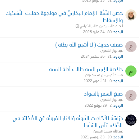
الردود
31
15 يونيو 2026
حصن السُّنَّة: الإمام البخاريُّ في مواجهة حملات التَّشكيك
والإسقاط
أ.د. عبدالحميد بن صالح الكراني
الردود
80
24 مايو 2026
ضعف حديث ( لا أشبع الله بطنه )
ع
عيد نهار الشمري
الردود
31
26 سبتمبر 2024
خلاصة الإبريز للنبيه طالب أدلة التنبيه
م
محمد أفرس بن محمد نوفر
الردود
0
31 أكتوبر 2022
صبغ الشعر بالسواد
ع
عيد نهار الشمري
الردود
2
29 يونيو 2022
درَاسَةُ الأحَاديثِ النَّبويَّةِ وَالآثارِ المَرويَّةِ عَنِ الصَّحَابَةِ في
الصَّلاةِ عَلَى السِّقْطِ
عبدالله محمد الحسن
الردود
20
23 نوفمبر 2021