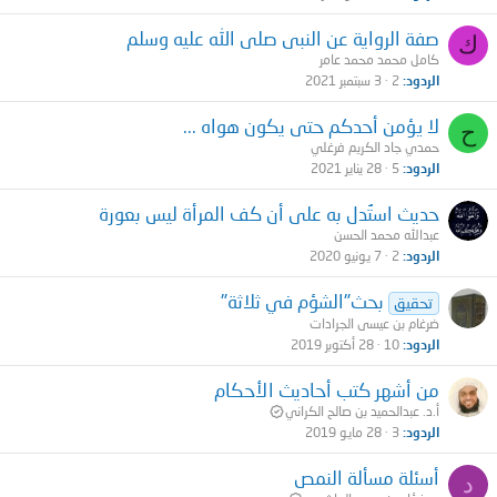
صفة الرواية عن النبى صلى الله عليه وسلم
ك
كامل محمد محمد عامر
الردود
2
3 سبتمبر 2021
لا يؤمن أحدكم حتى يكون هواه ...
ح
حمدي جاد الكريم فرغلي
الردود
5
28 يناير 2021
حديث استُدل به على أن كف المرأة ليس بعورة
عبدالله محمد الحسن
الردود
2
7 يونيو 2020
بحث"الشؤم في ثلاثة"
تحقيق
ضرغام بن عيسى الجرادات
الردود
10
28 أكتوبر 2019
من أشهر كتب أحاديث الأحكام
أ.د. عبدالحميد بن صالح الكراني
الردود
3
28 مايو 2019
أسئلة مسألة النمص
د