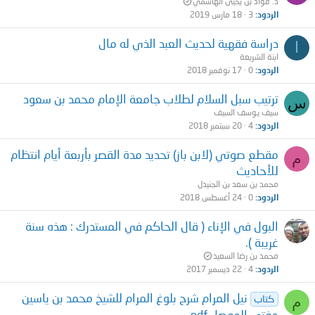
د. فؤاد بن يحيى الهاشمي
الردود
3
18 مارس 2019
دراسة فقهية لحديث العبد الذي له مال
ا
ابنة الشريعة
الردود
0
17 نوفمبر 2018
ترتيب سبل السلام لطلاب جامعة الإمام محمد بن سعود
س
سيف يوسف السيف
الردود
4
20 سبتمبر 2018
مقطع صوتي (لابن باز) تحديد مدة القصر بأربعة أيام انتظام
م
للأحاديث
محمد بن سعد بن الجنيدل
الردود
0
24 أغسطس 2018
البول في الإناء ( قال الحاكم في المستدرك : هذه سنة
غريبة ).
محمد بن رضا السعيد
الردود
4
22 ديسمبر 2017
نيل المرام شرح بلوغ المرام للشيخ محمد بن ياسين
م
كتاب
مفتي الموصل pdf