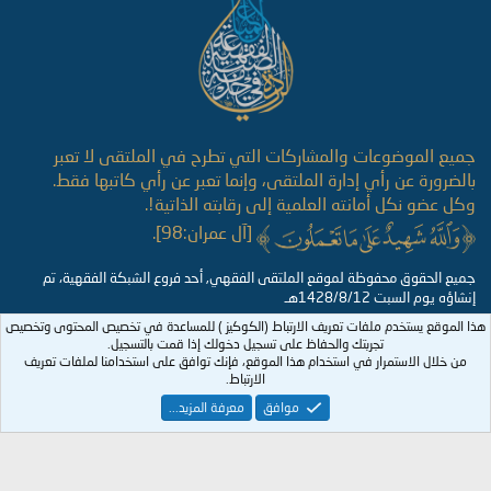
جميع الموضوعات والمشاركات التي تطرح في الملتقى لا تعبر
بالضرورة عن رأي إدارة الملتقى، وإنما تعبر عن رأي كاتبها فقط.
وكل عضو نكل أمانته العلمية إلى رقابته الذاتية!.
[آل عمران:98].
جميع الحقوق محفوظة لموقع الملتقى الفقهي, أحد فروع الشبكة الفقهية، تم
إنشاؤه يوم السبت 1428/8/12هـ
هذا الموقع يستخدم ملفات تعريف الارتباط (الكوكيز ) للمساعدة في تخصيص المحتوى وتخصيص
تجربتك والحفاظ على تسجيل دخولك إذا قمت بالتسجيل.
من خلال الاستمرار في استخدام هذا الموقع، فإنك توافق على استخدامنا لملفات تعريف
الارتباط.
موافق
معرفة المزيد...