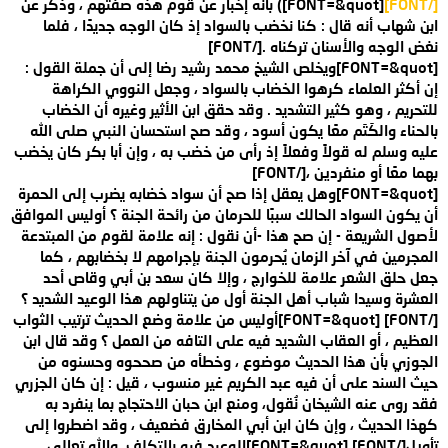
[/FONT]
[FONT=&quot]) بأنه إخبار عن قوم هذه صفتهم ، وذكر عن
ابن شهاب أنه قال : كنا نخضب بالسواد إذ كان الوجه جديدًا ، فلما
نغض الوجه والأسنان تركناه .[/FONT]
[FONT=&quot]ويخلص الشيخ محمد رشيد رضا إلى أن جملة القول :
إن أكثر العلماء كرهوا الخضاب بالسواد ، وجعل النووي الكراهة
للتحريم ، وهو كثير التشديد . وقد حقق ابن الأثير وغيره أن الخضاب
بالحناء والكَتَم معًا يكون أسود ، وقد صح استحسان النبي صلى الله
عليه وسلم له قولاً وفعلاً إذ رأى من خضب به ، وإن أبا بكر كان يخضب
بهما معًا أو منفردين ،[/FONT]
[FONT=&quot]وهل يعقل إذا صح أن سواد خضابه يضرب إلى الحمرة
أن يكون السواد الحالك سببًا للحرمان من رائحة الجنة ؟ أوليس الموافق
لأصول الشريعة - إن صح هذا -أن نقول : إنه علامة لقوم من المبتدعة
المجرمين في آخر الزمان يُحرمون الجنة بإجرامهم لا بخضابهم ، كما
جعل حلق الشعر علامة للخوارج ، وإلا كان سعد بن أبي وقاص أحد
العشرة وسيدا شباب أهل الجنة أول من يتناولهم هذا الوعيد الشديد ؟
[/FONT]
[FONT=&quot]أوليس من علامة وضع الحديث ترتيب الثواب
العظيم ، أو العقاب الشديد فيه على التافه من العمل ؟ وقد قال ابن
الجوزي بأن هذا الحديث موضوع ، وخطأه من صححوه وحسنوه من
حيث السند على أن فيه عبد الكريم غير منسوب ، قيل : إن كان الجزري
فقد روى عنه الشيخان نُقول، ومنع ابن حبان الاحتجاج بما ينفرد به
كهذا الحديث ، وإن كان ابن أبي المخارق فضعيف ، وقد اضطروا إلى
تأويل[/FONT]
[FONT=&quot]الوعيد فيه بالتكلف .والله تعالى