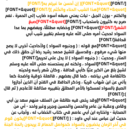
[/FONT]
[FONT=&quot]( إن أحسن ما غيرتم به[/FONT]
[FONT=&quot]هذا الشيب الحناء والكَتَم )[/FONT]
[FONT=&quot]
والكتم - بوزن الجبل - نبات يمني صبغه أسود ضارب إلى الحمرة ، نعم
صرح به كثيرون باستحباب [/FONT]
[FONT=&quot]صبغ
الشعر[/FONT]
[FONT=&quot] وخضابه مطلقًا، وبعضهم بما عدا
السواد لحديث أمره صلى الله عليه وسلم بتغيير شيب أبي
قحافة[/FONT]
[FONT=&quot]مع قوله : ( وجنبوه السواد ) ولأحاديث أخرى لا يصح
منها شيء مرفوع ، وقدسبق للشيخ محمد رشيد رضا أن حقق ذلك في
المنار ، وحديث : ( جنبوه السواد ) لا يدل على تحريم[/FONT]
[FONT=&quot]السواد ، ولكنه لم يستحسنه صلى الله عليه وسلم
لشيخ بلغ من الكبر عتيًّا كأبي قحافة ، وكان شعر رأسه ولحيته
كالثغامة في بياضه ، كما قال بعضهم ، فالعلة ذوقية واضحة كما
يأتي عن ابن شهاب قريبًا ، وذكر الحافظ في الفتح أن الذين أجازوا
الصبغ بالسواد تمسكوا بالأمر المطلق بتغييره مخالفة للأعاجم ( ثم قال
):[/FONT]
[FONT=&quot]وقد رخص فيه طائفة من السلف منهم سعد بن أبي
وقاص وعقبة بن عامر والحسن والحسين وجرير وغير واحد - أي من
الصحابة - واختاره ابن أبي عاصم في كتاب الخضاب له ، وأجاب عن
حديث ابن عباس عند أبي داود : ( [/FONT]
[FONT=&quot]يكون قوم
في آخر الزمان يخضبون بالسواد كحواصل الحمام لا يريحون رائحة الجنة