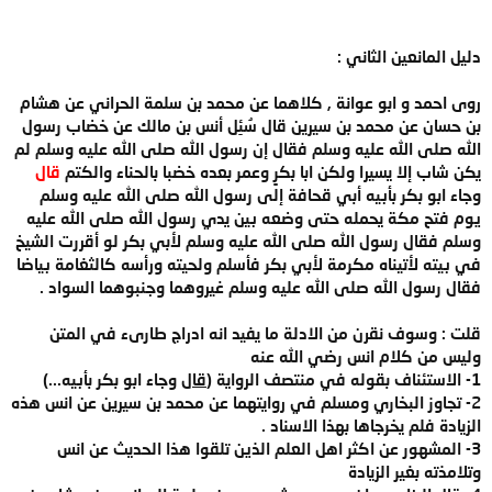
دليل المانعين الثاني :
روى احمد و ابو عوانة , كلاهما عن محمد بن سلمة الحراني عن هشام
بن حسان عن محمد بن سيرين قال سُئِل أنس بن مالك عن خضاب رسول
الله صلى الله عليه وسلم فقال إن رسول الله صلى الله عليه وسلم لم
يكن شاب إلا يسيرا ولكن ابا بكرٍ وعمر بعده خضبا بالحناء والكتم
قال
وجاء ابو بكر بأبيه أبي قحافة إلى رسول الله صلى الله عليه وسلم
يوم فتح مكة يحمله حتى وضعه بين يدي رسول الله صلى الله عليه
وسلم فقال رسول الله صلى الله عليه وسلم لأبي بكر لو أقررت الشيخ
في بيته لأتيناه مكرمة لأبي بكر فأسلم ولحيته ورأسه كالثغامة بياضا
فقال رسول الله صلى الله عليه وسلم غيروهما وجنبوهما السواد .
قلت : وسوف نقرن من الادلة ما يفيد انه ادراج طارىء في المتن
وليس من كلام انس رضي الله عنه
1- الاستئناف بقوله في منتصف الرواية (
قال
وجاء ابو بكر بأبيه...)
2- تجاوز البخاري ومسلم في روايتهما عن محمد بن سيرين عن انس هذه
الزيادة فلم يخرجاها بهذا الاسناد .
3- المشهور عن اكثر اهل العلم الذين تلقوا هذا الحديث عن انس
وتلامذته بغير الزيادة