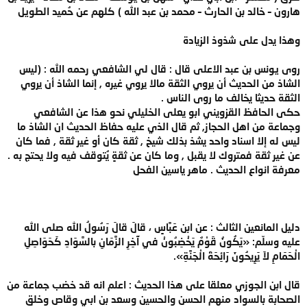
هارون – خالد بن الحارث – محمد بن عبد الله ) كلهم عن حُميد الطويل
وهذا يدل على شذوذ الزيادة
روى يونس بن عبد الاعلى قال : قال لي الشافعي رحمه الله : (ليس
الشاذ من الحديث أن يروي الثقة مالا يروي غيره , إنما الشاذ أن يروي
الثقة حديثا يخالف ما روى الناس .
حكى الحافظ القزويني ابو يعلى الخليلي نحو هذا عن الشافعي
وجماعة من اهل الحجاز, ثم قال الذي عليه حفاظ الحديث ان الشاذ ما
ليس له إلا اسناد واحد يشذ بذلك شيخ , ثقة كان أو غير ثقة , فما كان
عن غير ثقة فمتروك لا يقبل , وما كان عن ثقةٍ يُتوقف فيه ولا يحتج به .
معرفة انواع الحديث . ماهر ياسين الفحل
دليل المانعين الثالث : عن ابن عَبَّاسٍ ، قالَ قالَ رَسُولُ الله صلى الله
عليه وسلّم: «يَكُونُ قَوْمٌ يَخْضِبُونْ في آخِرِ الزَّمَانِ بالسَّوَادِ كَحَوَاصِلِ
الْحَمَامِ لاَ يَرِيحُونَ رَائِحَةَ الْجَنَّةِ».
قال ابن الجوزي معلقا على هذا الحديث : اعلم انه قد خضب جماعة من
الصحابة بالسواد منهم الحسن والحسين وسعد بن ابي وقاص وخلق