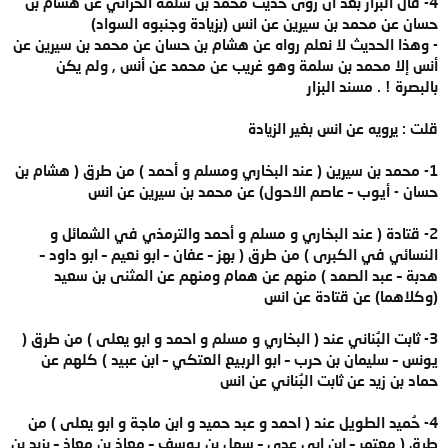
4- قال البزار بعد ان روى حديث محمد بن سلمة الحراني عن هشام بن
حسان عن محمد بن سيرين عن انس (بزيادة وجنبوه السواد)
- وهذا الحديث لا نعلم رواه عن هشام بن حسان عن محمد بن سيرين عن
أنس إلا محمد بن سلمة وهو غريب عن محمد عن أنس , ولم يكن
بالبصرة ! . مسند البزار
قلت : يرويه عن انس بغير الزيادة
1- محمد بن سيرين ( عند البخاري ومسلم و أحمد ) من طرق ( هشام بن
حسان - أيوب – عاصم الاحول) عن محمد بن سيرين عن انس
2- قتادة ( عند البخاري و مسلم و أحمد والترمذي في الشمائل و
النسائي في الكبرى ) من طرق ( بهز – عفان – ابو نعيم – ابو داود –
هدبة – عبد الصمد ) منهم عن همام ومنهم عن المثنى بن سعيد
(وكلاهما) عن قتادة عن انس
3- ثابت البُناني عند ( البخاري و مسلم و احمد و ابو يعلى ) من طرق (
يونس – سليمان بن حرب – ابو الربيع العتكي – ابن عبيد ) كلهم عن
حماد بن زيد عن ثابت البُناني عن انس
4- حُميد الطويل عند ( احمد و عبد حميد و ابن ماجة و ابو يعلى ) من
طرق ( معتمر – ابن ابي عدي – سهل بن يوسف – معاذ بن معاذ – يزيد بن