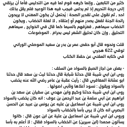
كثير من التابعين , وإنما كرهه قوم لما فيه من التدليس فأما أن يرتقي
إلى درجة التحريم إذ لم يدلس فيجب فيه هذا الوعيد فلم يقل بذلك
احد , ثم نقول على تقدير الصحة : يُحتمل أن يكون المعنى لا يريحون
رائحة الجنة لفعل يصدر منهم أو إعتقاد , لا لعلة الخضاب , ويكون
الخضاب سيماهم , فعرّفهم بالسيما كما قال في الخوارج , سيماهم
التحليق , وإن كان تحليق الشعر ليس بحرام . الموضوعات
قلت ونحوه قال أبو حفص عمر بن بدر بن سعيد الموصلي الوراني
توفي 622 هجري
في كتابه المغني عن حفظ الكتاب
- بعض من اجاز الصبغ بالسواد من السلف :
روى ابن ابي شيبة قال حدثنا شبابة قال حدثنا ليث بن سعد قال حدثنا
ابو عشانة المعافري قال : رأيت عقبة بن عامر رضي الله عنه يخضب
بالسواد ويقول : نسود أعلاها وتأبى اصولها .
روى ابن ابي شيبة حدثنا وكيع وابن مهدي عن سفيان عن سعد بن
ابراهيم عن ابي سلمة بن عبد الرحمن بن عوف : انه كان يخضب بالسواد
روى ابن ابي شيبة عن اسماعيل بن عليه عن يونس بن عبيد عن الحسن
البصري انه كان لا يرى بأسا بالخضاب بالسواد
وروى ابن ابي شيبة عن اسماعيل بن علية عن ابن عون قال : كانوا
يسألون محمدا (ابن سيرين) عن الخضاب بالسواد فقال : لا أعلم به بأسا