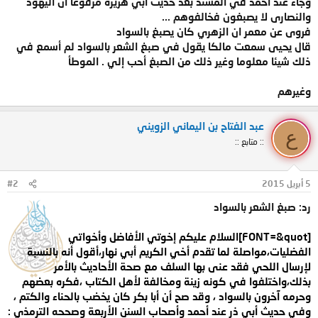
وجاء عند احمد في المسند بعد حديث ابي هريرة مرفوعا ان اليهود
والنصارى لا يصبغون فخالفوهم ...
فروى عن معمر ان الزهري كان يصبغ بالسواد
قال يحيى سمعت مالكا يقول في صبغ الشعر بالسواد لم أسمع في
ذلك شيئا معلوما وغير ذلك من الصبغ أحب إلي . الموطأ
وغيرهم
عبد الفتاح بن اليماني الزويني
ع
:: متابع ::
5 أبريل 2015
#2
رد: صبغ الشعر بالسواد
[FONT=&quot]السلام عليكم إخوتي الأفاضل وأخواتي
الفضليات،مواصلة لما تقدم أخي الكريم أبي نهار،أقول أنه بالنسبة
لإرسال اللحي فقد عنى بها السلف مع صحة الأحاديث بالأمر
بذلك،واختلفوا في كونه زينة ومخالفة لأهل الكتاب ،فكره بعضهم
وحرمه آخرون بالسواد ، وقد صح أن أبا بكر كان يخضب بالحناء والكتم ،
وفي حديث أبي ذر عند أحمد وأصحاب السنن الأربعة وصححه الترمذي :