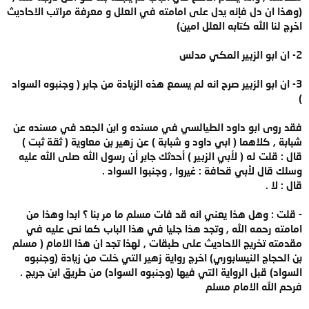
(وهذا ان دل فإنه يدل على امامته في العلل و معرفة مراتب الاحاديث
اخرج لنا الله كتابه العلل امين)
2- ان ابو الزبير المكي مدلس
3- ان ابو الزبير صرح انه لم يسمع هذه الزيادة من جابر ( وجنبوه السواد
)
فقد روى ابو داود الطيالسي في مسنده و ابن الجعد في مسنده عن
شبابة , كلاهما ( ابي داود و شبابة ) عن زهير بن معاوية ( ثقة ثبت )
قال : قلت له ( لأبي الزبير ) أحدثك جابر أن رسول الله صلى الله عليه
وسلك قال لأبي قحافة : غيروا , وجنبوا السواد .
قال : لا .
- قلت : وهل هذا يعني انه قد فات مسلم ما مر بنا ؟ ابدا وهذا من
امامته رحمه الله , وتجد هذا جليا في هذا الباب كما نص عليه في
مقدمته تخريج الاحاديث على طبقات , لهذا تجد ان هذا الامام ( مسلم
بن الحجاج النيسابوري) اخرج رواية زهير التي خلت من زيادة (وجنبوه
السواد) قبل الرواية التي فيها (وجنبوه السواد) من طريق ابن جريج .
فرحم الله الامام مسلم