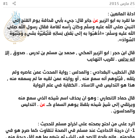
25 مارس 2015
#1
و
ب
ض
د
ادلة المانعين :
و
ء
ما تفرد به ابو الزبير
عن
جابر قال: جيء بأبي قحافة يوم الفتح إلى
ع
النبيّ صلى الله عليه وسلّم وكان رأسه ثغامة فقال رسول الله صلى
الله عليه وسلّم: «اذْهَبُوا به إلى بَعْضِ نِسائِهِ فَلْيُغَيِّرْهُ بشيءٍ وَجَنِّبُوهُ
السَّوادَ».
قال ابن حجر : ابو الزبير المكي , محمد بن مسلم بن تدرس . صدوق ,
إلا
انه يدلس
. تقريب التهذيب
قال الخطيب البغدادي : والمدلس : رواية المحدث عمن عاصره ولم
يلقه , فَيُتَوهم أنه سمع منه , أو روايته عمن لقيه ما لم يسمعه منه ,
هذا هو التدليس في الاسناد . الكفاية في علم الرواية
قال حماد الانصاري : وهو ان يحذف اسم شيخه الذي سمع منه
ويرتقي إلى شيخ شيخه بلفظ يوهم السماع كــ
عن
. التدليس
والمدلسون .
الرد على من احتج بصحته على اخراج مسلم للحديث :
1- ان درجة الاحاديث عند مسلم في الصحة تتفاوت كما صرح هو في
مقدمته , وانه يقدم الاصح في الباب ثم يتبعه بما هو اقل درجة منه ,