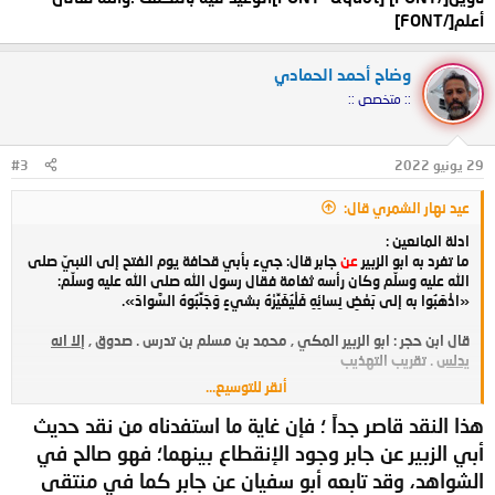
أعلم[/FONT]
وضاح أحمد الحمادي
:: متخصص ::
29 يونيو 2022
#3
عيد نهار الشمري قال:
ادلة المانعين :
ما تفرد به ابو الزبير
عن
جابر قال: جيء بأبي قحافة يوم الفتح إلى النبيّ صلى
الله عليه وسلّم وكان رأسه ثغامة فقال رسول الله صلى الله عليه وسلّم:
«اذْهَبُوا به إلى بَعْضِ نِسائِهِ فَلْيُغَيِّرْهُ بشيءٍ وَجَنِّبُوهُ السَّوادَ».
قال ابن حجر : ابو الزبير المكي , محمد بن مسلم بن تدرس . صدوق ,
إلا انه
يدلس
. تقريب التهذيب
أنقر للتوسيع...
قال الخطيب البغدادي : والمدلس : رواية المحدث عمن عاصره ولم يلقه ,
فَيُتَوهم أنه سمع منه , أو روايته عمن لقيه ما لم يسمعه منه , هذا هو التدليس
هذا النقد قاصر جداً ؛ فإن غاية ما استفدناه من نقد حديث
في الاسناد . الكفاية في علم الرواية
أبي الزبير عن جابر وجود الإنقطاع بينهما؛ فهو صالح في
الشواهد، وقد تابعه أبو سفيان عن جابر كما في منتقى
قال حماد الانصاري : وهو ان يحذف اسم شيخه الذي سمع منه ويرتقي إلى